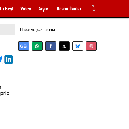
⤵
l-i Beyt
Video
Arşiv
Resmi İlanlar
n
priz