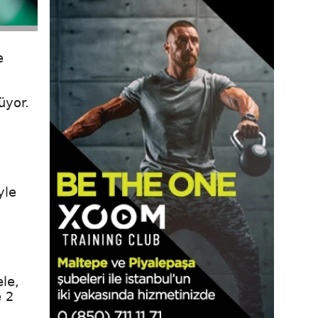
e
üyor.
yle
,
le,
e 2