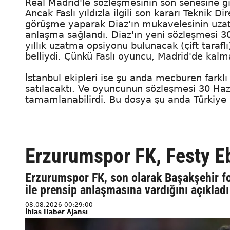
Real Madrid'le sözleşmesinin son senesine gir
Ancak Faslı yıldızla ilgili son kararı Teknik Di
görüşme yaparak Diaz'ın mukavelesinin uzatıl
anlaşma sağlandı. Diaz'ın yeni sözleşmesi 3
yıllık uzatma opsiyonu bulunacak (çift tarafl
belliydi. Çünkü Faslı oyuncu, Madrid'de kalm
İstanbul ekipleri ise şu anda mecburen farkl
satılacaktı. Ve oyuncunun sözleşmesi 30 Hazi
tamamlanabilirdi. Bu dosya şu anda Türkiye 
Erzurumspor FK, Festy Eb
Erzurumspor FK, son olarak Başakşehir fo
ile prensip anlaşmasına vardığını açıkladı
08.08.2026 00:29:00
İhlas Haber Ajansı