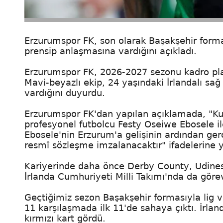
Erzurumspor FK, son olarak Başakşehir formas
prensip anlaşmasına vardığını açıkladı.
Erzurumspor FK, 2026-2027 sezonu kadro pla
Mavi-beyazlı ekip, 24 yaşındaki İrlandalı sa
vardığını duyurdu.
Erzurumspor FK'dan yapılan açıklamada, "Ku
profesyonel futbolcu Festy Oseiwe Ebosele i
Ebosele'nin Erzurum'a gelişinin ardından gerç
resmî sözleşme imzalanacaktır" ifadelerine ye
Kariyerinde daha önce Derby County, Udines
İrlanda Cumhuriyeti Milli Takımı'nda da göre
Geçtiğimiz sezon Başakşehir formasıyla lig
11 karşılaşmada ilk 11'de sahaya çıktı. İrlan
kırmızı kart gördü.