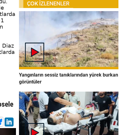
du.
le
tlarda
+1
en
, Diaz
tlarda
Yangınların sessiz tanıklarından yürek burkan
görüntüler
osele