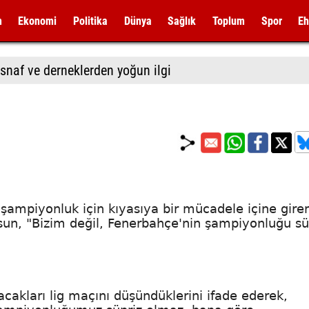
m
Ekonomi
Politika
Dünya
Sağlık
Toplum
Spor
Eh
snaf ve derneklerden yoğun ilgi
ampiyonluk için kıyasıya bir mücadele içine gire
n, "Bizim değil, Fenerbahçe'nin şampiyonluğu sü
akları lig maçını düşündüklerini ifade ederek,