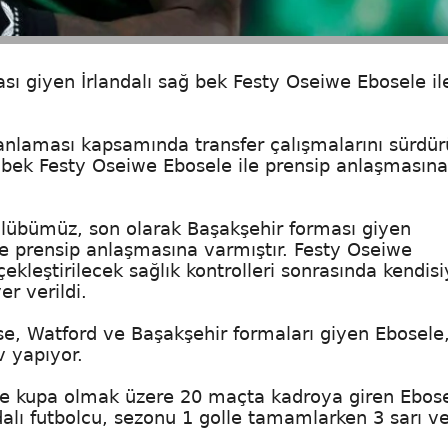
ı giyen İrlandalı sağ bek Festy Oseiwe Ebosele il
nlaması kapsamında transfer çalışmalarını sürdür
ğ bek Festy Oseiwe Ebosele ile prensip anlaşmasına
lübümüz, son olarak Başakşehir forması giyen
le prensip anlaşmasına varmıştır. Festy Oseiwe
ekleştirilecek sağlık kontrolleri sonrasında kendisi
r verildi.
e, Watford ve Başakşehir formaları giyen Ebosele
v yapıyor.
 ve kupa olmak üzere 20 maçta kadroya giren Ebose
dalı futbolcu, sezonu 1 golle tamamlarken 3 sarı v