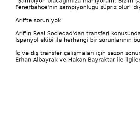
"Şampiyon olacağımıza inanıyorum. Bizim ş
Fenerbahçe'nin şampiyonluğu süpriz olur" di
Arif'te sorun yok
Arif'in Real Sociedad'dan transferi konusun
İspanyol ekibi ile herhangi bir sorunlarının b
İç ve dış transfer çalışmaları için sezon so
Erhan Albayrak ve Hakan Bayraktar ile ilgilen