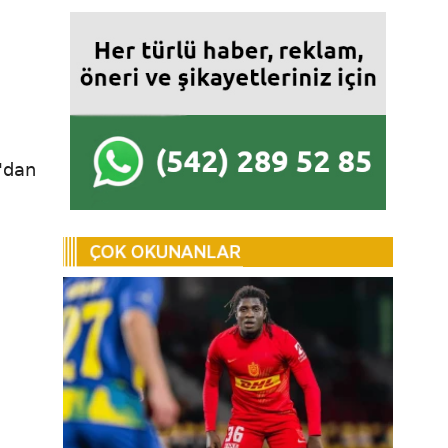
a
'dan