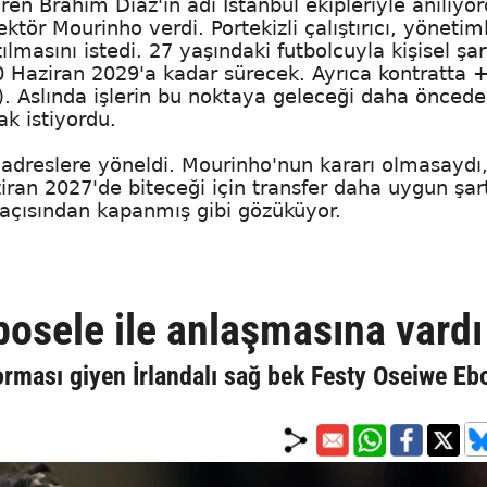
en Brahim Diaz'ın adı İstanbul ekipleriyle anılıyor
rektör Mourinho verdi. Portekizli çalıştırıcı, yönetim
masını istedi. 27 yaşındaki futbolcuyla kişisel şar
0 Haziran 2029'a kadar sürecek. Ayrıca kontratta 
ı). Aslında işlerin bu noktaya geleceği daha önced
ak istiyordu.
ı adreslere yöneldi. Mourinho'nun kararı olmasaydı
ran 2027'de biteceği için transfer daha uygun şar
açısından kapanmış gibi gözüküyor.
osele ile anlaşmasına vardı
rması giyen İrlandalı sağ bek Festy Oseiwe Eb