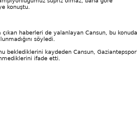
ampiyonluğumuz süpriz olmaz, bana göre
ye konuştu.
da çıkan haberleri de yalanlayan Cansun, bu konud
ulunmadığını söyledi.
nunu beklediklerini kaydeden Cansun, Gaziantepspor
mediklerini ifade etti.