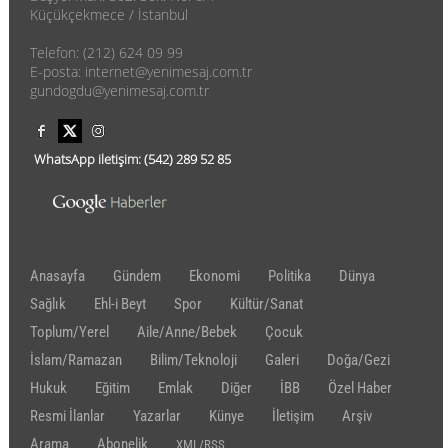
Küçükçekmece / İstanbul
Telefon: (212) 624 09 99
E-posta: internet@yenimesaj.com.tr
gundogdu@yenimesaj.com.tr
WhatsApp iletişim:
(542)
289 52 85
Anasayfa
Gündem
Ekonomi
Politika
Dünya
Sağlık
Ehl-i Beyt
Spor
Kültür/Sanat
Toplum/Yerel
Aile/Anne/Bebek
Çocuk
İslam/Ramazan
Bilim/Teknoloji
Galeri
Doğa/Gezi
Hukuk
Eğitim
Emlak
Diğer
İBB
Özel Haber
Resmi İlanlar
Yazarlar
Künye
İletişim
Arşiv
Arama
Abonelik
XML/RSS