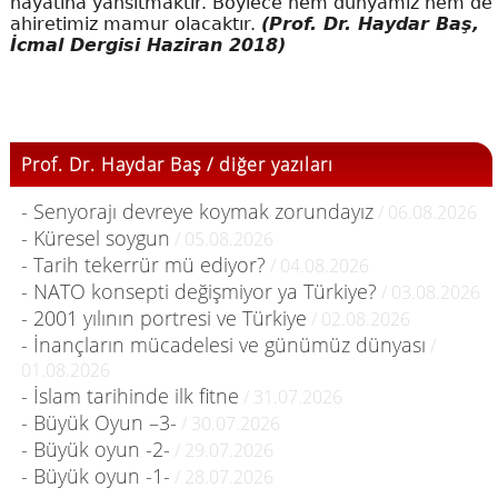
hayatına yansıtmaktır. Böylece hem dünyamız hem de
ahiretimiz mamur olacaktır.
(Prof. Dr. Haydar Baş,
İcmal Dergisi Haziran 2018)
Prof. Dr. Haydar Baş / diğer yazıları
- Senyorajı devreye koymak zorundayız
/ 06.08.2026
- Küresel soygun
/ 05.08.2026
- Tarih tekerrür mü ediyor?
/ 04.08.2026
- NATO konsepti değişmiyor ya Türkiye?
/ 03.08.2026
- 2001 yılının portresi ve Türkiye
/ 02.08.2026
- İnançların mücadelesi ve günümüz dünyası
/
01.08.2026
- İslam tarihinde ilk fitne
/ 31.07.2026
- Büyük Oyun –3-
/ 30.07.2026
- Büyük oyun -2-
/ 29.07.2026
- Büyük oyun -1-
/ 28.07.2026