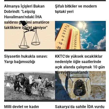
Almanya İçişleri Bakan
Şifalı bitkiler ve modern
Dobrindt: "Leipzig
tıptaki yeri
Havalimanı'ndaki İHA
saldırısı girişimi amatörce
taktiklere işaret etmiyor"
Siyasetin hukukla sınavı:
KKTC'de yüksek sıcaklıklar
Yargı bağımsızlığı
nedeniyle öğle saatlerinde
açık alanda çalışmak 10 gün
süreyle yasaklandı
Milli devlet ve kadın
Sakarya'da sahile İDA vurdu