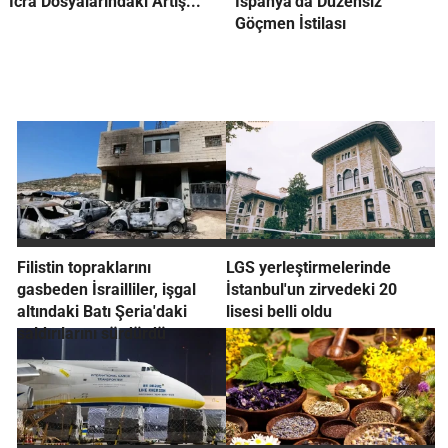
İcra Dosyalarındaki Artış...
İspanya'da Düzensiz
Göçmen İstilası
Filistin topraklarını
LGS yerleştirmelerinde
gasbeden İsrailliler, işgal
İstanbul'un zirvedeki 20
altındaki Batı Şeria'daki
lisesi belli oldu
saldırılarını sürdürdü