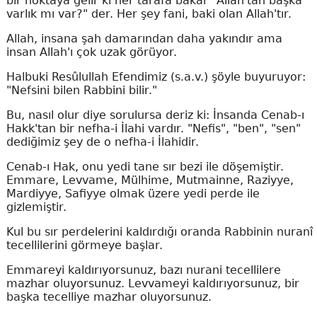
bir noktaya gelir ki her tarafa bakar "Allah'tan başka
varlık mı var?" der. Her şey fani, baki olan Allah'tır.
Allah, insana şah damarından daha yakındır ama
insan Allah'ı çok uzak görüyor.
Halbuki Resûlullah Efendimiz (s.a.v.) şöyle buyuruyor:
"Nefsini bilen Rabbini bilir."
Bu, nasıl olur diye sorulursa deriz ki: İnsanda Cenab-ı
Hakk'tan bir nefha-i İlahi vardır. "Nefis", "ben", "sen"
dediğimiz şey de o nefha-i İlahidir.
Cenab-ı Hak, onu yedi tane sır bezi ile döşemiştir.
Emmare, Levvame, Mülhime, Mutmainne, Raziyye,
Mardiyye, Safiyye olmak üzere yedi perde ile
gizlemiştir.
Kul bu sır perdelerini kaldırdığı oranda Rabbinin nuranî
tecellilerini görmeye başlar.
Emmareyi kaldırıyorsunuz, bazı nurani tecellilere
mazhar oluyorsunuz. Levvameyi kaldırıyorsunuz, bir
başka tecelliye mazhar oluyorsunuz.