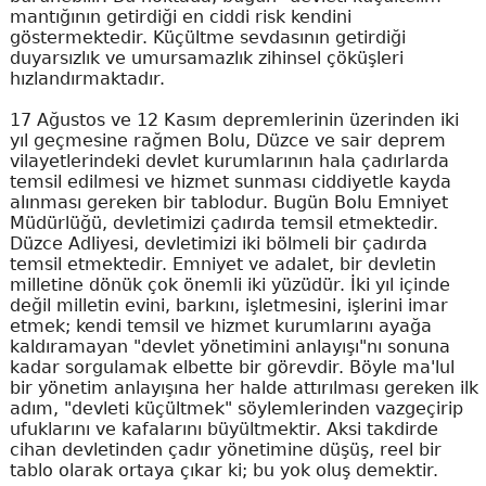
mantığının getirdiği en ciddi risk kendini
göstermektedir. Küçültme sevdasının getirdiği
duyarsızlık ve umursamazlık zihinsel çöküşleri
hızlandırmaktadır.
17 Ağustos ve 12 Kasım depremlerinin üzerinden iki
yıl geçmesine rağmen Bolu, Düzce ve sair deprem
vilayetlerindeki devlet kurumlarının hala çadırlarda
temsil edilmesi ve hizmet sunması ciddiyetle kayda
alınması gereken bir tablodur. Bugün Bolu Emniyet
Müdürlüğü, devletimizi çadırda temsil etmektedir.
Düzce Adliyesi, devletimizi iki bölmeli bir çadırda
temsil etmektedir. Emniyet ve adalet, bir devletin
milletine dönük çok önemli iki yüzüdür. İki yıl içinde
değil milletin evini, barkını, işletmesini, işlerini imar
etmek; kendi temsil ve hizmet kurumlarını ayağa
kaldıramayan "devlet yönetimini anlayışı"nı sonuna
kadar sorgulamak elbette bir görevdir. Böyle ma'lul
bir yönetim anlayışına her halde attırılması gereken ilk
adım, "devleti küçültmek" söylemlerinden vazgeçirip
ufuklarını ve kafalarını büyültmektir. Aksi takdirde
cihan devletinden çadır yönetimine düşüş, reel bir
tablo olarak ortaya çıkar ki; bu yok oluş demektir.