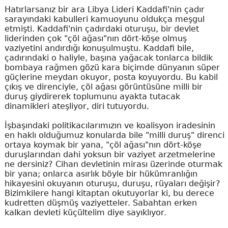
Hatırlarsanız bir ara Libya Lideri Kaddafi'nin çadır
sarayındaki kabulleri kamuoyunu oldukça meşgul
etmişti. Kaddafi'nin çadırdaki oturuşu, bir devlet
liderinden çok "çöl ağası"nın dört-köşe olmuş
vaziyetini andırdığı konuşulmuştu. Kaddafi bile,
çadırındaki o haliyle, başına yağacak tonlarca bildik
bombaya rağmen gözü kara biçimde dünyanın süper
güçlerine meydan okuyor, posta koyuyordu. Bu kabil
çıkış ve direnciyle, çöl ağası görüntüsüne milli bir
duruş giydirerek toplumunu ayakta tutacak
dinamikleri ateşliyor, diri tutuyordu.
İşbaşındaki politikacılarımızın ve koalisyon iradesinin
en haklı olduğumuz konularda bile "milli duruş" direnci
ortaya koymak bir yana, "çöl ağası"nın dört-köşe
duruşlarından dahi yoksun bir vaziyet arzetmelerine
ne dersiniz? Cihan devletinin mirası üzerinde oturmak
bir yana; onlarca asırlık böyle bir hükümranlığın
hikayesini okuyanın oturuşu, duruşu, rüyaları değişir?
Bizimkilere hangi kitaptan okutuyorlar ki, bu derece
kudretten düşmüş vaziyetteler. Sabahtan erken
kalkan devleti küçültelim diye sayıklıyor.