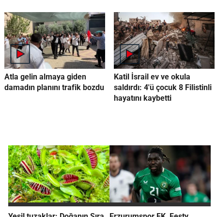
Atla gelin almaya giden
Katil İsrail ev ve okula
damadın planını trafik bozdu
saldırdı: 4'ü çocuk 8 Filistinli
hayatını kaybetti
Yeşil tuzaklar: Doğanın Sıra
Erzurumspor FK, Festy