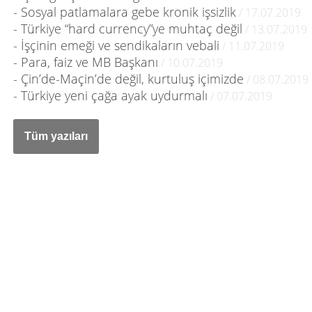
- Sosyal patlamalara gebe kronik işsizlik
/ 17.07.2019
- Türkiye “hard currency”ye muhtaç değil
/ 13.07.2019
- İşçinin emeği ve sendikaların vebali
/ 11.07.2019
- Para, faiz ve MB Başkanı
/ 10.07.2019
- Çin’de-Maçin’de değil, kurtuluş içimizde
/ 08.07.2019
- Türkiye yeni çağa ayak uydurmalı
/ 07.07.2019