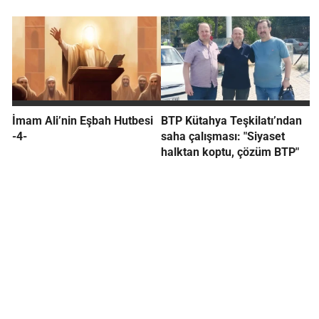
İmam Ali’nin Eşbah Hutbesi
BTP Kütahya Teşkilatı’ndan
-4-
saha çalışması: "Siyaset
halktan koptu, çözüm BTP"