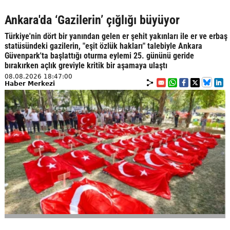
Ankara'da ‘Gazilerin’ çığlığı büyüyor
Türkiye'nin dört bir yanından gelen er şehit yakınları ile er ve erbaş
statüsündeki gazilerin, "eşit özlük hakları" talebiyle Ankara
Güvenpark'ta başlattığı oturma eylemi 25. gününü geride
bırakırken açlık greviyle kritik bir aşamaya ulaştı
08.08.2026 18:47:00
Haber Merkezi