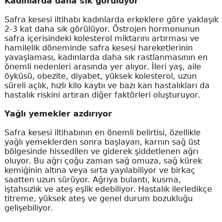
Kadınlarda daha sık görülüyor
Safra kesesi iltihabı kadınlarda erkeklere göre yaklaşık
2-3 kat daha sık görülüyor. Östrojen hormonunun
safra içerisindeki kolesterol miktarını artırması ve
hamilelik döneminde safra kesesi hareketlerinin
yavaşlaması, kadınlarda daha sık rastlanmasının en
önemli nedenleri arasında yer alıyor. İleri yaş, aile
öyküsü, obezite, diyabet, yüksek kolesterol, uzun
süreli açlık, hızlı kilo kaybı ve bazı kan hastalıkları da
hastalık riskini artıran diğer faktörleri oluşturuyor.
Yağlı yemekler azdırıyor
Safra kesesi iltihabının en önemli belirtisi, özellikle
yağlı yemeklerden sonra başlayan, karnın sağ üst
bölgesinde hissedilen ve giderek şiddetlenen ağrı
oluyor. Bu ağrı çoğu zaman sağ omuza, sağ kürek
kemiğinin altına veya sırta yayılabiliyor ve birkaç
saatten uzun sürüyor. Ağrıya bulantı, kusma,
iştahsızlık ve ateş eşlik edebiliyor. Hastalık ilerledikçe
titreme, yüksek ateş ve genel durum bozukluğu
gelişebiliyor.