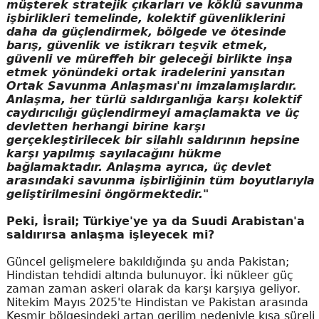
müşterek stratejik çıkarları ve köklü savunma
işbirlikleri temelinde, kolektif güvenliklerini
daha da güçlendirmek, bölgede ve ötesinde
barış, güvenlik ve istikrarı teşvik etmek,
güvenli ve müreffeh bir geleceği birlikte inşa
etmek yönündeki ortak iradelerini yansıtan
Ortak Savunma Anlaşması'nı imzalamışlardır.
Anlaşma, her türlü saldırganlığa karşı kolektif
caydırıcılığı güçlendirmeyi amaçlamakta ve üç
devletten herhangi birine karşı
gerçekleştirilecek bir silahlı saldırının hepsine
karşı yapılmış sayılacağını hükme
bağlamaktadır. Anlaşma ayrıca, üç devlet
arasındaki savunma işbirliğinin tüm boyutlarıyla
geliştirilmesini öngörmektedir."
Peki, İsrail; Türkiye'ye ya da Suudi Arabistan'a
saldırırsa anlaşma işleyecek mi?
Güncel gelişmelere bakıldığında şu anda Pakistan;
Hindistan tehdidi altında bulunuyor. İki nükleer güç
zaman zaman askeri olarak da karşı karşıya geliyor.
Nitekim Mayıs 2025'te Hindistan ve Pakistan arasında
Keşmir bölgesindeki artan gerilim nedeniyle kısa süreli