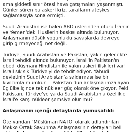
ama şiddetli sınır ötesi hava çatışmaları yaşanmıştı.
Günler süren bu askeri kriz, tarafların ateşkes
sağlamasıyla sona ermişti.
Suudi Arabistan ise halen ABD üslerinden ötürü İran'ın
ve Yemen'deki Husilerin baskısı altında bulunuyor.
Anlaşmanın düşük yoğunluklu savaşlarda devreye
girip girmeyeceği net değil.
Türkiye, Suudi Arabistan ve Pakistan, yakın gelecekte
İsrail tehdidi altında bulunuyor. İsrail'in Pakistan'ın
ebedi düşmanı Hindistan ile yakın askeri ilişkileri var!
İsrail sık sık Türkiye'yi de tehdit ediyor. Yahudi
devletinin Suudi Arabistan'a saldırması ise bir
kıvılcımla mümkün... Pakistan dün anlaşma imzalayan
üç ülke içinde tek nükleer güç olarak öne çıkıyor. Peki
Pakistan, Türkiye'ye ya da Suudi Arabistan'a özellikle
İsrail'e karşı nükleer şemsiye olur mu?
Anlaşmanın içeriği detaylarda yumuşatıldı
Öte yandan "Müslüman NATO' olarak adlandırılan
Mekke Ortak Savunma Anlaşması'nın detayları belli