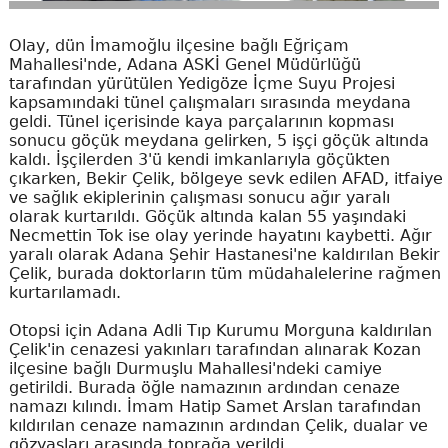
Olay, dün İmamoğlu ilçesine bağlı Eğriçam
Mahallesi'nde, Adana ASKİ Genel Müdürlüğü
tarafından yürütülen Yedigöze İçme Suyu Projesi
kapsamındaki tünel çalışmaları sırasında meydana
geldi. Tünel içerisinde kaya parçalarının kopması
sonucu göçük meydana gelirken, 5 işçi göçük altında
kaldı. İşçilerden 3'ü kendi imkanlarıyla göçükten
çıkarken, Bekir Çelik, bölgeye sevk edilen AFAD, itfaiye
ve sağlık ekiplerinin çalışması sonucu ağır yaralı
olarak kurtarıldı. Göçük altında kalan 55 yaşındaki
Necmettin Tok ise olay yerinde hayatını kaybetti. Ağır
yaralı olarak Adana Şehir Hastanesi'ne kaldırılan Bekir
Çelik, burada doktorların tüm müdahalelerine rağmen
kurtarılamadı.
Otopsi için Adana Adli Tıp Kurumu Morguna kaldırılan
Çelik'in cenazesi yakınları tarafından alınarak Kozan
ilçesine bağlı Durmuşlu Mahallesi'ndeki camiye
getirildi. Burada öğle namazının ardından cenaze
namazı kılındı. İmam Hatip Samet Arslan tarafından
kıldırılan cenaze namazının ardından Çelik, dualar ve
gözyaşları arasında toprağa verildi.