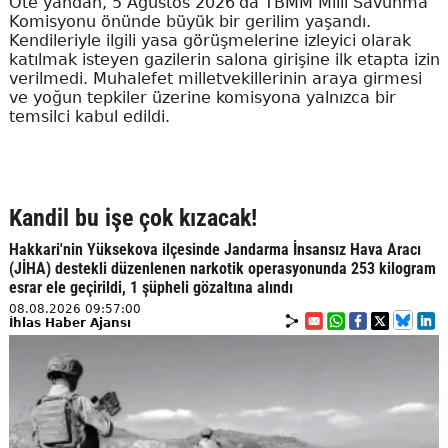
Öte yandan, 5 Ağustos 2026'da TBMM Milli Savunma
Komisyonu önünde büyük bir gerilim yaşandı.
Kendileriyle ilgili yasa görüşmelerine izleyici olarak
katılmak isteyen gazilerin salona girişine ilk etapta izin
verilmedi. Muhalefet milletvekillerinin araya girmesi
ve yoğun tepkiler üzerine komisyona yalnızca bir
temsilci kabul edildi.
Kandil bu işe çok kızacak!
Hakkari'nin Yüksekova ilçesinde Jandarma İnsansız Hava Aracı
(JİHA) destekli düzenlenen narkotik operasyonunda 253 kilogram
esrar ele geçirildi, 1 şüpheli gözaltına alındı
08.08.2026 09:57:00
İhlas Haber Ajansı