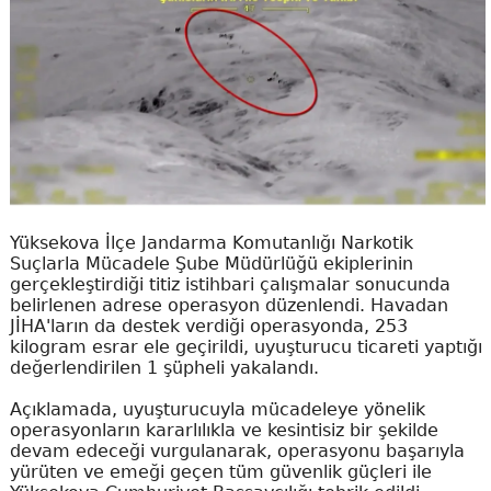
Yüksekova İlçe Jandarma Komutanlığı Narkotik
Suçlarla Mücadele Şube Müdürlüğü ekiplerinin
gerçekleştirdiği titiz istihbari çalışmalar sonucunda
belirlenen adrese operasyon düzenlendi. Havadan
JİHA'ların da destek verdiği operasyonda, 253
kilogram esrar ele geçirildi, uyuşturucu ticareti yaptığı
değerlendirilen 1 şüpheli yakalandı.
Açıklamada, uyuşturucuyla mücadeleye yönelik
operasyonların kararlılıkla ve kesintisiz bir şekilde
devam edeceği vurgulanarak, operasyonu başarıyla
yürüten ve emeği geçen tüm güvenlik güçleri ile