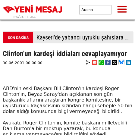
09 AĞUSTOS 2026
BTP Antalya İl Başkanlığından yoğun mesai: İl binasında ve Manavgat'ta üye buluşmaları
Clinton'un kardeşi iddiaları cevaplayamıyor
30.06.2001 00:00:00
ABD'nin eski Başkanı Bill Clinton'ın kardeşi Roger
Clinton'ın, Beyaz Saray'dan açıklanan son gün
başkanlık aflarını araştıran kongre komitesine, bir
uyuşturucu kaçakçısının kızından hangi sebeple 50 bin
dolar aldığı konusunda bilgi vermeyeceği bildirildi.
Avukatı, Roger Clinton'ın, komite başkanı milletvekili
Dan Burton'a bir mektup yazarak, bu konuda
açıklama yapmayacağını bildirdiğini söyledi.