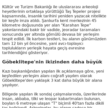
Kültür ve Turizm Bakanlığı ile uluslararası arkeoloji
heyetlerinin ortaklaşa yürüttüğü Taş Tepeler projesi
kapsamında, insanlık tarihini yeniden yazacak nitelikte
bir keşfe imza atıldı. Şanlıurfa kent merkezinin 45
kilometre doğusunda yer alan "Karahan Tepe"
yakınlarındaki bakir bir vadide, jeoradar taramaları
sonucunda yer altında gömülü devasa bir yerleşim
tespit edildi. İlk karbon testleri, bu alanın günümüzden
tam 12 bin yıl öncesine, yani avcı-toplayıcı
toplulukların yerleşik hayata geçiş evresine
tarihlendiğini gösteriyor.
Göbeklitepe'nin ikizinden daha büyük
Kazı başkanlığından yapılan ilk açıklamaya göre, yeni
keşfedilen yerleşim alanı coğrafi yayılım olarak
Göbeklitepe'den yaklaşık 3 kat daha büyük bir alana
yayılıyor.
Bölgede yapılan ilk sondaj çalışmalarında, üzerilerinde
insan, akbaba, tilki ve leopar kabartmaları bulunan,
boyları 6 metreye ulaşan "T" biçimli 40'tan fazla dikili
taş belirlendi. Arkeologlar, bu alanın sadece bir