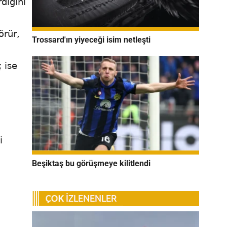
diğini
örür,
Trossard'ın yiyeceği isim netleşti
 ise
i
Beşiktaş bu görüşmeye kilitlendi