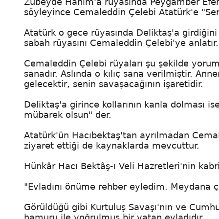
Zübeyde Hanım'a rüyasında Peygamber Efendimi
söyleyince Cemaleddin Çelebi Atatürk'e "Se
Atatürk o gece rüyasında Deliktaş'a girdiğini
sabah rüyasını Cemaleddin Çelebi'ye anlatır
Cemaleddin Çelebi rüyaları şu şekilde yoruml
sanadır. Aslında o kılıç sana verilmiştir. An
gelecektir, senin savaşacağının işaretidir.
Deliktaş'a girince kollarının kanla dolması is
mübarek olsun" der.
Atatürk'ün Hacıbektaş'tan ayrılmadan Cemaled
ziyaret ettiği de kaynaklarda mevcuttur.
Hünkâr Hacı Bektâş-ı Veli Hazretleri'nin kab
"Evladını önüme rehber eyledim. Meydana 
Görüldüğü gibi Kurtuluş Savaşı'nın ve Cumhuri
hamuru ile yoğrulmuş bir vatan evladıdır.