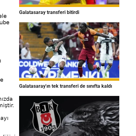
Galatasaray transferi bitirdi
ele
cube
ı
ye
Galatasaray'ın tek transferi de sınıfta kaldı
mızda
iştir.
ayı