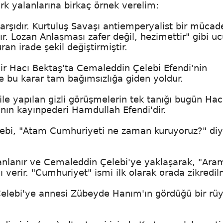
ürk yalanlarına birkaç örnek verelim:
 karşıdır. Kurtuluş Savaşı antiemperyalist bir mücad
ır. Lozan Anlaşması zafer değil, hezimettir" gibi u
ran irade şekil değiştirmiştir.
r Hacı Bektaş'ta Cemaleddin Çelebi Efendi'nin
e bu karar tam bağımsızlığa giden yoldur.
e yapılan gizli görüşmelerin tek tanığı bugün Hac
a'nın kayınpederi Hamdullah Efendi'dir.
lebi, "Atam Cumhuriyeti ne zaman kuruyoruz?" di
nlanır ve Cemaleddin Çelebi'ye yaklaşarak, "Ara
erir. "Cumhuriyet" ismi ilk olarak orada zikredilm
elebi'ye annesi Zübeyde Hanım'ın gördüğü bir rüy