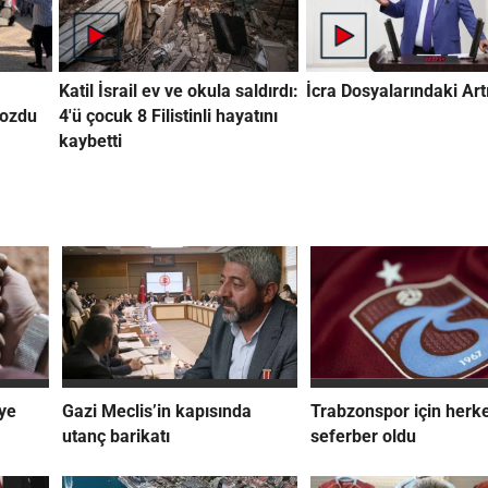
Katil İsrail ev ve okula saldırdı:
İcra Dosyalarındaki Artı
bozdu
4'ü çocuk 8 Filistinli hayatını
kaybetti
iye
Gazi Meclis’in kapısında
Trabzonspor için herk
utanç barikatı
seferber oldu