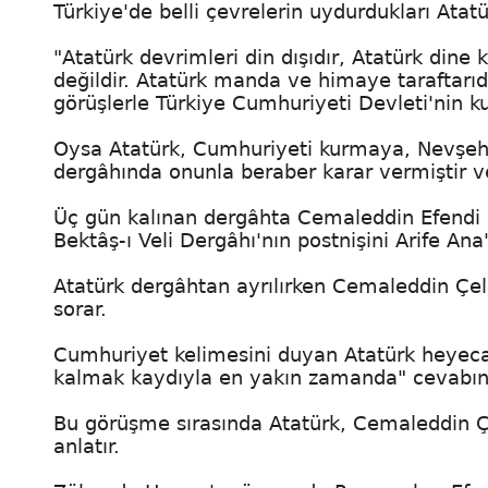
Türkiye'de belli çevrelerin uydurdukları Atat
"Atatürk devrimleri din dışıdır, Atatürk dine
değildir. Atatürk manda ve himaye taraftarıd
görüşlerle Türkiye Cumhuriyeti Devleti'nin ku
Oysa Atatürk, Cumhuriyeti kurmaya, Nevşehi
dergâhında onunla beraber karar vermiştir v
Üç gün kalınan dergâhta Cemaleddin Efendi il
Bektâş-ı Veli Dergâhı'nın postnişini Arife An
Atatürk dergâhtan ayrılırken Cemaleddin Çe
sorar.
Cumhuriyet kelimesini duyan Atatürk heyeca
kalmak kaydıyla en yakın zamanda" cevabını v
Bu görüşme sırasında Atatürk, Cemaleddin Ç
anlatır.