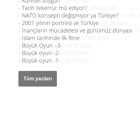
- Küresel soygun
/ 05.08.2026
- Tarih tekerrür mü ediyor?
/ 04.08.2026
- NATO konsepti değişmiyor ya Türkiye?
/ 03.08.
- 2001 yılının portresi ve Türkiye
/ 02.08.2026
- İnançların mücadelesi ve günümüz dünyası
/ 0
- İslam tarihinde ilk fitne
/ 31.07.2026
- Büyük Oyun –3-
/ 30.07.2026
- Büyük oyun -2-
/ 29.07.2026
- Büyük oyun -1-
/ 28.07.2026