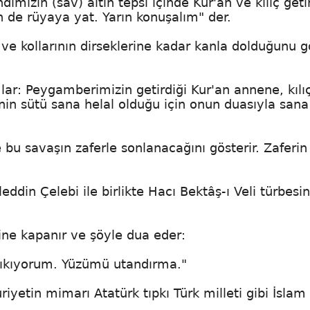
zin (sav) altın tepsi içinde Kur'an ve kılıç getir
n de rüyaya yat. Yarın konuşalım" der.
 ve kollarının dirseklerine kadar kanla dolduğunu g
.
ar: Peygamberimizin getirdiği Kur'an annene, kılıç
nenin sütü sana helal olduğu için onun duasıyla sana
e bu savaşın zaferle sonlanacağını gösterir. Zaferin
din Çelebi ile birlikte Hacı Bektâş-ı Veli türbesin
rine kapanır ve şöyle dua eder:
çıkıyorum. Yüzümü utandırma."
yetin mimarı Atatürk tıpkı Türk milleti gibi İslam