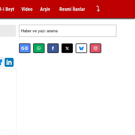
⤵
l-i Beyt
Video
Arşiv
Resmi İlanlar