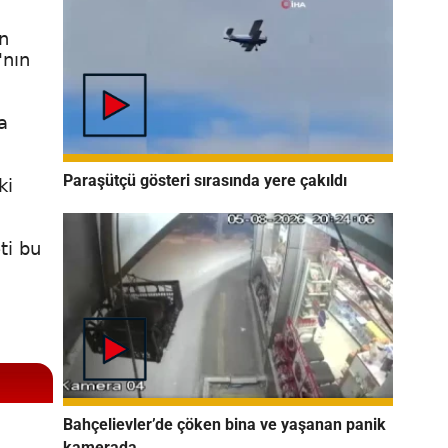
n
'nın
a
Paraşütçü gösteri sırasında yere çakıldı
ki
ti bu
Bahçelievler’de çöken bina ve yaşanan panik
kamerada