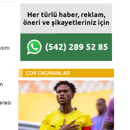
sını
en
arası
.