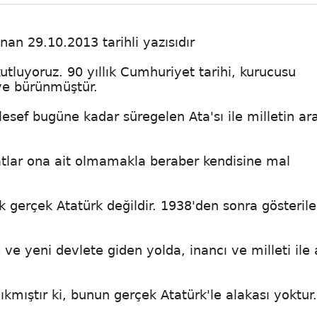
an 29.10.2013 tarihli yazısıdır
tluyoruz. 90 yıllık Cumhuriyet tarihi, kurucusu
eye bürünmüştür.
esef bugüne kadar süregelen Ata'sı ile milletin ara
atlar ona ait olmamakla beraber kendisine mal
rk gerçek Atatürk değildir. 1938'den sonra gösteril
ve yeni devlete giden yolda, inancı ve milleti ile 
ıkmıştır ki, bunun gerçek Atatürk'le alakası yoktur