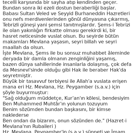
tecelli karşısında bir sayha atıp kendinden geçer.
Bundan sonra iki ezeli dostun beraberliği başlar.
Babası Sultan Veled ve Seyyid Burhaneddin Hazretleri
onu nefs merdivenlerinden gönül dünyasına çıkarmış,
Tebrizli güneşi yani şemsi tanıtmışlardır. Şems-i Tebrizi
ile olan yakınlığın firkatte olması gerekirdi ki, bir
hasret neticesinde vuslat olsun. Bu seyirde bütün
makamları Mevlana yaşasın, seyri billah ve seyri
maallah da olsun.
İşte Mevlana, Şems ile bu sonsuz muhabbet âleminde
deryada bir damla olmanın zenginliğini yaşamış,
bazen dünya sahillerinde insanlarla dolaşmış, çok defa
da Mesnevi'sinde olduğu gibi Hak ile beraber Hak'da
seyretmiştir.
Büyük bir tasavvuf terbiyesi ile Allah'a vuslata erişen
mana eri Hz. Mevlana, Hz. Peygamber (s.a.v.) için
şöyle buyurmuştur:
"Sağ olduğum müddetçe, Kur'an'ın kölesi, bendesiyim
Ben Muhammed Muhtâr'ın yolunun tozuyum
Benim sözümden bundan başkasını, bir kimse
naklederse
Ben ondan da bizarım, onun sözünden de." (Hazret-i
Mevlana'nın Rubaileri )
Hz. Mevlana, Peygamber'in (s.a.v.) sünneti ve İmam