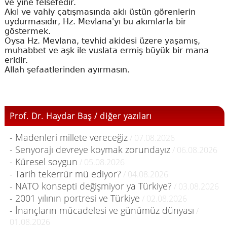
ve yine felsefedir.
Akıl ve vahiy çatışmasında aklı üstün görenlerin
uydurmasıdır, Hz. Mevlana'yı bu akımlarla bir
göstermek.
Oysa Hz. Mevlana, tevhid akidesi üzere yaşamış,
muhabbet ve aşk ile vuslata ermiş büyük bir mana
eridir.
Allah şefaatlerinden ayırmasın.
Prof. Dr. Haydar Baş / diğer yazıları
- Madenleri millete vereceğiz
/ 07.08.2026
- Senyorajı devreye koymak zorundayız
/ 06.08.2026
- Küresel soygun
/ 05.08.2026
- Tarih tekerrür mü ediyor?
/ 04.08.2026
- NATO konsepti değişmiyor ya Türkiye?
/ 03.08.2026
- 2001 yılının portresi ve Türkiye
/ 02.08.2026
- İnançların mücadelesi ve günümüz dünyası
/
01.08.2026