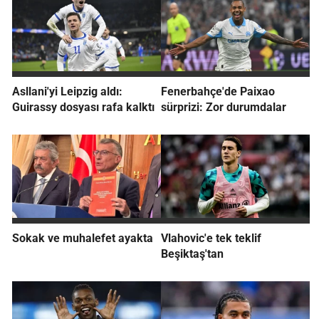
Asllani'yi Leipzig aldı:
Fenerbahçe'de Paixao
Guirassy dosyası rafa kalktı
sürprizi: Zor durumdalar
Sokak ve muhalefet ayakta
Vlahovic'e tek teklif
Beşiktaş'tan