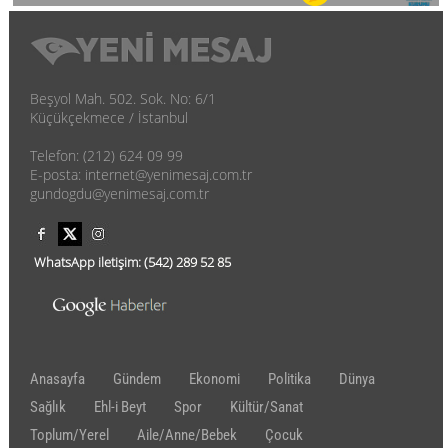
Beşyol Mah. 502. Sok. No: 6/1
Küçükçekmece / İstanbul
Telefon: (212) 624 09 99
E-posta: internet@yenimesaj.com.tr
gundogdu@yenimesaj.com.tr
WhatsApp iletişim:
(542)
289 52 85
Anasayfa
Gündem
Ekonomi
Politika
Dünya
Sağlık
Ehl-i Beyt
Spor
Kültür/Sanat
Toplum/Yerel
Aile/Anne/Bebek
Çocuk