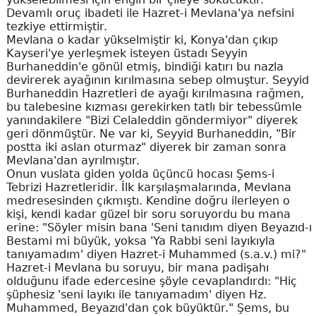
Devamlı oruç ibadeti ile Hazret-i Mevlana'ya nefsini
tezkiye ettirmiştir.
Mevlana o kadar yükselmiştir ki, Konya'dan çıkıp
Kayseri'ye yerleşmek isteyen üstadı Seyyin
Burhaneddin'e gönül etmiş, bindiği katırı bu nazla
devirerek ayağının kırılmasına sebep olmuştur. Seyyid
Burhaneddin Hazretleri de ayağı kırılmasına rağmen,
bu talebesine kızması gerekirken tatlı bir tebessümle
yanındakilere "Bizi Celaleddin göndermiyor" diyerek
geri dönmüştür. Ne var ki, Seyyid Burhaneddin, "Bir
postta iki aslan oturmaz" diyerek bir zaman sonra
Mevlana'dan ayrılmıştır.
Onun vuslata giden yolda üçüncü hocası Şems-i
Tebrizi Hazretleridir. İlk karşılaşmalarında, Mevlana
medresesinden çıkmıştı. Kendine doğru ilerleyen o
kişi, kendi kadar güzel bir soru soruyordu bu mana
erine: "Söyler misin bana 'Seni tanıdım diyen Beyazıd-ı
Bestami mi büyük, yoksa 'Ya Rabbi seni layıkıyla
tanıyamadım' diyen Hazret-i Muhammed (s.a.v.) mi?"
Hazret-i Mevlana bu soruyu, bir mana padişahı
olduğunu ifade edercesine şöyle cevaplandırdı: "Hiç
şüphesiz 'seni layıkı ile tanıyamadım' diyen Hz.
Muhammed, Beyazıd'dan çok büyüktür." Şems, bu