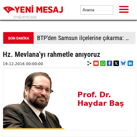
07 AĞUSTOS 2026
BTP’den Samsun ilçelerine çıkarma: Havza’da sel mağduru esnafa destek, Vezirköprü ve Bafra’da saha hamlesi
Hz. Mevlana'yı rahmetle anıyoruz
19.12.2016 00:00:00
Prof. Dr.
Haydar Baş