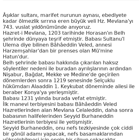
Âşıklar sultanı, marifet nurunun aynası, ebediyete
kadar ölmezlik sırrına eren büyük veli Hz. Mevlana'yı
743. vuslat yıldönümünde anıyoruz.
Hazret-i Mevlana, 1203 tarihinde Horasan'ın Belh
şehrinde dünyaya teşrif etmiştir. Babası Sultanu'l
Ulema diye bilinen Bâhâeddin Veled, annesi
Harzemşahlar'dan bir prenses olan Mü'mine
Hatun'dur.
Belh şehrinde babası hakkında çıkarılan haksız
söylentiler nedeni ile buradan ayrılışlarının ardından
Nişabur, Bağdat, Mekke ve Medine'de geçirilen
dönemlerden sonra 1219 senesinde Selçuklu
hükümdarı Alaaddin 1. Keykubat döneminde ailesi ile
beraber Konya'ya yerleşmiştir.
Babası 1231 yılında burada vefat etmiştir.
İlk manevi terbiyesini babası Bâhâeddin Veled
Hazretlerinden alan Mevlana Celaleddin, daha sonra
babasının halifelerinden Seyyid Burhaneddin
Hazretlerinin terbiyesi ile yetişmiştir.
Seyyid Burhaneddin, onu nefs tezkiyesinde çok ciddi
bir gönül adamı yapacak, nefs basamaklarından
yükselebilmesi için engin bir çileye sokacaktır.