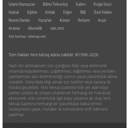
İslam/Ramazan
Bilim/Teknoloji
Galeri
Doğa/Gezi
Hukuk
Eğitim
Emlak
Diğer
İBB
Özel Haber
Resmi İlanlar
Yazarlar
Künye
İletişim
Arşiv
Arama
Abonelik
XML/RSS
Site haritası: sitemap.xml
Tüm hakları Yeni Mesaj adına saklıdır: ©1996-2026
Yazılı izin alınmaksızın site içeriğinin fiziki veya elektronik
ortamda kopyalanması, çoğaltılması, dağıtılması veya yeniden
yayınlanması aksi belirtilmediği sürece yasal yükümlülük altına
sokabilir. Daha fazla bilgi almak için telefon veya eposta ile
irtibata geçilebilir. Yeni Mesaj Gazetesi'nde yer alan köşe
yazıları sebebi ile ortaya çıkabilecek herhangi bir hukuksal,
ekonomik, etik sorumluluk ilgili köşe yazarına ait olup Yeni
Mesaj Gazetesi herhangi bir yükümlülük kabul etmez.
Sözleşmesiz yazar, muhabir ve temsilcilere telif ödemesi
yapılmaz.