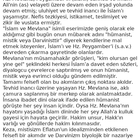
Ali'nin (as) velayeti üzere devam eden irşad yolunda
devam etmiş; uluhiyet ve tevhid inancı ile İslam'ı
yaşamıştır. Nefis tezkiyesi, istikamet, teslimiyet ve
zikir ile vuslata ermiştir.
"İslam ve Mevlana" isimli eserimizde geniş olarak ele
aldığımız gibi bugün onun mübarek adını "hümanist,
mistik veya Darvinisttir" diyerek kendilerine mal
etmek isteyenler, İslam'ı ve Hz. Peygamber'i (s.a.v.)
devreden çıkarma gayretinde olanlardır.
Mevlana'nın müsamahakâr görüşleri, "kim olursan gel
yine gel" şeklindeki herkesi İslam'a davet eden sözleri,
diyalogcu çevrelerce saptırılmış ve onun hümanist,
mistik veya evrimci olduğu gündem edilmiştir.
Tamamı felsefi olan bu akımların çıkış noktası akıldır.
Tevhid inancı üzerine yaşayan Hz. Mevlana ise, aklı
çamura saplanmış bir merkep olarak anlatmaktadır.
İnsana ibadet dini olarak ifade edilen hümanist
görüşte her şey insan içindir. Oysa Hz. Mevlana'nın
hayatını yaşadığı İslam dininde her şey Allah'a kulluk
gayesi için hayata geçirilir. Hakim unsur, Hakk'ın
varlığı ve gönüllerde hakim kılınmasıdır.
Keza, mistisizm Eflatun'un idealizminden etkilenen
felsefi bir akımdır ve Darvinizm biyolojik bir nazariye