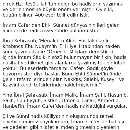
direk Hz. Resûlullah'tan gelen bu hadislerin yazımına
ve derlenmesine büyük önem vermiştir. Öyle ki,
bugün bilinen 400 eser telif edilmiştir.
İmam Cafer'den Ehl-i Sünnet dünyasının ileri gelen
âlimleri de hadis rivayetinde bulunmuştur.
İbn-i Şehraşub, 'Menakıb-u Ali b. Ebi Tâlib' adlı
kitabınca Ebu Nuaym'ın 'El Hilye' kitabından naklen
şunu yazmaktadır: "Ömer b. Mıkdam demiştir ki,
içinde İmam Sâdık'ın sözü bulunmayan bir fıkıh, hadis,
nasihat ve hikmet gibi alanlarda yazılmış tek bir kitap
yoktur. Bu eserlerin tamamı, Cafer-i Sadık şöyle
buyurmuştur diye başlar. Bunu Ehl-i Sünnet'in önde
gelen tefsircilerinden olan Nakkaş, Salebi, Kuşeyri ve
Kazvini kendi tefsirlerinde nakletmişlerdir."
Yine İbn-i Şehraşub, İmam Malik, İmam Şafii, Hasan b.
Salih, Ebu Eyyub, Sistani, Ömer b. Dinar, Ahmed b.
Hanbel'in, İmam Cafer'den hadis naklettiğini vurgular.
Şii ve Sünni hadis külliyatının oluşumunda temel
diyebileceğimiz büyük imam, İmam Ca'fer de babası
ve dedeleri gibi hilafet elimden gitmesin diyenlerin