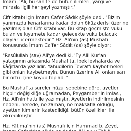
İmam, 'Ali, bu sahife de bütün ilimleri, yargı ve
mirasla ilgili her şeyi yazmıştır.'
Cifr kitabı için İmam Cafer Sâdık şöyle dedi: "Bizim
yanımızda kenarlarına kadar dolan öküz derisi üzerine
yazılmış olan Cifr kitabı var. Bu kitap geçmişte vuku
bulan ve kıyamete kadar gelecekte vuku bulacak
olayları içermektedir." Hz. Ali'nin (as) Mushafı
konusunda İmam Ca'fer Sâdık (as) şöyle diyor:
"Resûlullah (sav) Ali'ye dedi ki, 'Ey Ali! Kur'an
yatağımın arkasında Mushaf'ta, ipek levhalarda ve
kâğıtlarda yazılıdır. Yahudilerin Tevrat'ı kaybetmeleri
gibi onları kaybetmeyin. Bunun üzerine Ali onları sarı
bir örtü içine koyup topladı."
Bu Mushaf'ta sureler nüzul sebebine göre, ayetler
hiçbir değişikliğe uğramadan, Peygamber'in imlası,
Hz. Ali'nin hattı ile yazılmıştır. Ayetlerin indirilmesinin
nedeni, nerede, ne zaman, ne maksatla olduğu,
ayetten kimlerin kastedildiği, bütün özellikleri ile
zikredilmiştir.
Hz. Fâtıma'nın (as) Mushafı için Hammad b. Zeyd,