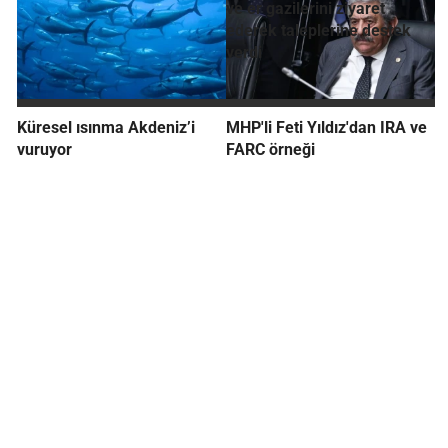
ve er gazilerini ziyaret
ederek taleplerine destek
verdi
Küresel ısınma Akdeniz’i
MHP'li Feti Yıldız'dan IRA ve
vuruyor
FARC örneği