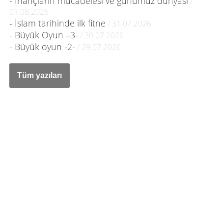
- İnançların mücadelesi ve günümüz dünyası
/
01.08.2026
- İslam tarihinde ilk fitne
/ 31.07.2026
- Büyük Oyun –3-
/ 30.07.2026
- Büyük oyun -2-
/ 29.07.2026