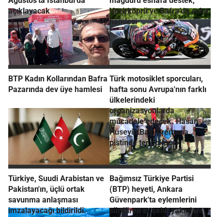
Ağustos'ta İstanbul'da
mağduru esnafa destek,
açıklayacak
Vezirköprü ve Bafra’da saha
hamlesi
BTP Kadın Kollarından Bafra
Türk motosiklet sporcuları,
Pazarında dev üye hamlesi
hafta sonu Avrupa'nın farklı
ülkelerindeki
organizasyonlarda
mücadele edecek. Hasan
Hüseyin Baş, Cremona
pistinde ter dökecek
Türkiye, Suudi Arabistan ve
Bağımsız Türkiye Partisi
Pakistan'ın, üçlü ortak
(BTP) heyeti, Ankara
savunma anlaşması
Güvenpark'ta eylemlerini
imzalayacağı bildirildi.
sürdüren er şehit yakınları