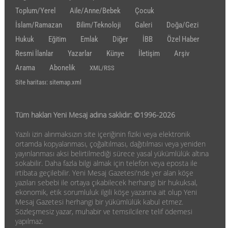
Toplum/Yerel
Aile/Anne/Bebek
Çocuk
İslam/Ramazan
Bilim/Teknoloji
Galeri
Doğa/Gezi
Hukuk
Eğitim
Emlak
Diğer
İBB
Özel Haber
Resmi İlanlar
Yazarlar
Künye
İletişim
Arşiv
Arama
Abonelik
XML/RSS
Site haritası: sitemap.xml
Tüm hakları Yeni Mesaj adına saklıdır: ©1996-2026
Yazılı izin alınmaksızın site içeriğinin fiziki veya elektronik
ortamda kopyalanması, çoğaltılması, dağıtılması veya yeniden
yayınlanması aksi belirtilmediği sürece yasal yükümlülük altına
sokabilir. Daha fazla bilgi almak için telefon veya eposta ile
irtibata geçilebilir. Yeni Mesaj Gazetesi'nde yer alan köşe
yazıları sebebi ile ortaya çıkabilecek herhangi bir hukuksal,
ekonomik, etik sorumluluk ilgili köşe yazarına ait olup Yeni
Mesaj Gazetesi herhangi bir yükümlülük kabul etmez.
Sözleşmesiz yazar, muhabir ve temsilcilere telif ödemesi
yapılmaz.