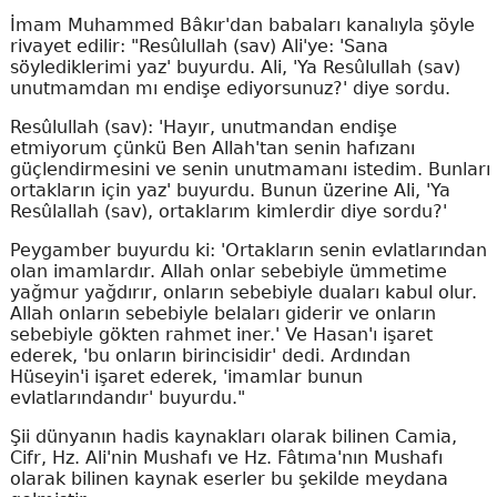
İmam Muhammed Bâkır'dan babaları kanalıyla şöyle
rivayet edilir: "Resûlullah (sav) Ali'ye: 'Sana
söylediklerimi yaz' buyurdu. Ali, 'Ya Resûlullah (sav)
unutmamdan mı endişe ediyorsunuz?' diye sordu.
Resûlullah (sav): 'Hayır, unutmandan endişe
etmiyorum çünkü Ben Allah'tan senin hafızanı
güçlendirmesini ve senin unutmamanı istedim. Bunları
ortakların için yaz' buyurdu. Bunun üzerine Ali, 'Ya
Resûlallah (sav), ortaklarım kimlerdir diye sordu?'
Peygamber buyurdu ki: 'Ortakların senin evlatlarından
olan imamlardır. Allah onlar sebebiyle ümmetime
yağmur yağdırır, onların sebebiyle duaları kabul olur.
Allah onların sebebiyle belaları giderir ve onların
sebebiyle gökten rahmet iner.' Ve Hasan'ı işaret
ederek, 'bu onların birincisidir' dedi. Ardından
Hüseyin'i işaret ederek, 'imamlar bunun
evlatlarındandır' buyurdu."
Şii dünyanın hadis kaynakları olarak bilinen Camia,
Cifr, Hz. Ali'nin Mushafı ve Hz. Fâtıma'nın Mushafı
olarak bilinen kaynak eserler bu şekilde meydana