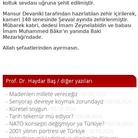
koltuk sevdası uğruna şehit edilmiştir.
Mansur Devaniki tarafından hazırlatılan zehir içirilerek,
kameri 148 senesinde Şevval ayında zehirlenmiştir.
Mübarek kabri, dedesi İmam Zeynelabidin ve babası
İmam Muhammed Bâkır'ın yanında Baki
Mezarlığı'ndadır.
Allah şefaatlerinden ayırmasın.
Prof. Dr. Haydar Baş / diğer yazıları
- Madenleri millete vereceğiz
/ 07.08.2026
- Senyorajı devreye koymak zorundayız
/ 06.08.2026
- Küresel soygun
/ 05.08.2026
- Tarih tekerrür mü ediyor?
/ 04.08.2026
- NATO konsepti değişmiyor ya Türkiye?
/ 03.08.2026
- 2001 yılının portresi ve Türkiye
/ 02.08.2026