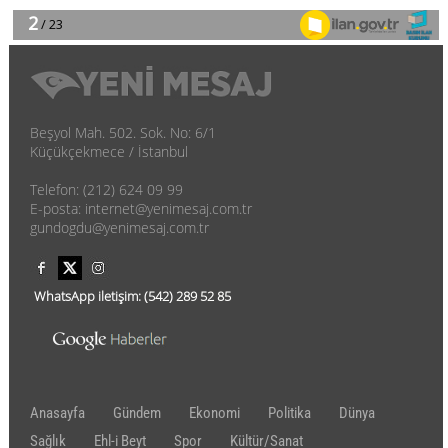
Beşyol Mah. 502. Sok. No: 6/1
Küçükçekmece / İstanbul
Telefon: (212) 624 09 99
E-posta: internet@yenimesaj.com.tr
gundogdu@yenimesaj.com.tr
WhatsApp iletişim:
(542)
289 52 85
Anasayfa
Gündem
Ekonomi
Politika
Dünya
Sağlık
Ehl-i Beyt
Spor
Kültür/Sanat