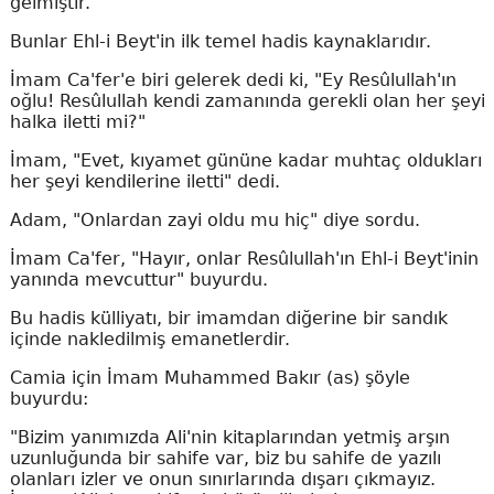
gelmiştir.
Bunlar Ehl-i Beyt'in ilk temel hadis kaynaklarıdır.
İmam Ca'fer'e biri gelerek dedi ki, "Ey Resûlullah'ın
oğlu! Resûlullah kendi zamanında gerekli olan her şeyi
halka iletti mi?"
İmam, "Evet, kıyamet gününe kadar muhtaç oldukları
her şeyi kendilerine iletti" dedi.
Adam, "Onlardan zayi oldu mu hiç" diye sordu.
İmam Ca'fer, "Hayır, onlar Resûlullah'ın Ehl-i Beyt'inin
yanında mevcuttur" buyurdu.
Bu hadis külliyatı, bir imamdan diğerine bir sandık
içinde nakledilmiş emanetlerdir.
Camia için İmam Muhammed Bakır (as) şöyle
buyurdu:
"Bizim yanımızda Ali'nin kitaplarından yetmiş arşın
uzunluğunda bir sahife var, biz bu sahife de yazılı
olanları izler ve onun sınırlarında dışarı çıkmayız.