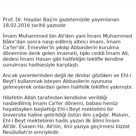
Prof. Dr. Haydar Baş'ın gazetemizde yayımlanan
18.02.2016 tarihli yazısıdır
İmam Muhammed bin Ali'den yani İmam Muhammed
Bâkır'dan sonra nasp edilmiş altıncı imam, İmam
Ca'fer'dir. Emeviler'in yıkılıp Abbasilerin kurulma
dönemine denk gelen imameti, tıpkı ceddi İmam Ali,
dedesi İmam Hasan gibi halifeliğin teklifle kendine
sunulması hadisesiyle karşılaştı.
Ancak yarenlerinden değil de dindar gözüken ve Ehl-i
Beyt'i kullanmak isteyen Abbasilerin oyununa
gelmeyerek onlardan gelen halifelik teklifini yakmıştır.
Hilafetin Allah tarafından kendisine verildiği
nasbedilmiş İmam Ca'fer dönemi, babası henüz
hayattayken başlattığı Ehl-i Beyt mektebini bir
üniversite haline getirildiği üstün ilim çağıdır. Malum,
Ehl-i Beyt mektebinin hadis yazan ilk âlimi İmam
Ali'dir. Esasen Hz. Ali'nin, ilmi yazıya geçirmesi bizzat
Resûlullah'ın emriyledir.