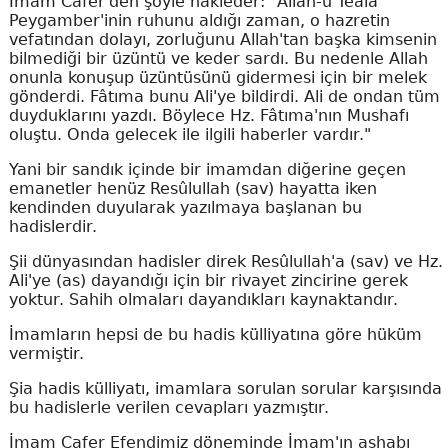
İmam Cafer'den şöyle nakleder: "Allah-u Teâlâ
Peygamber'inin ruhunu aldığı zaman, o hazretin
vefatından dolayı, zorluğunu Allah'tan başka kimsenin
bilmediği bir üzüntü ve keder sardı. Bu nedenle Allah
onunla konuşup üzüntüsünü gidermesi için bir melek
gönderdi. Fâtıma bunu Ali'ye bildirdi. Ali de ondan tüm
duyduklarını yazdı. Böylece Hz. Fâtıma'nın Mushafı
oluştu. Onda gelecek ile ilgili haberler vardır."
Yani bir sandık içinde bir imamdan diğerine geçen
emanetler henüz Resûlullah (sav) hayatta iken
kendinden duyularak yazılmaya başlanan bu
hadislerdir.
Şii dünyasından hadisler direk Resûlullah'a (sav) ve Hz.
Ali'ye (as) dayandığı için bir rivayet zincirine gerek
yoktur. Sahih olmaları dayandıkları kaynaktandır.
İmamların hepsi de bu hadis külliyatına göre hüküm
vermiştir.
Şia hadis külliyatı, imamlara sorulan sorular karşısında
bu hadislerle verilen cevapları yazmıştır.
İmam Cafer Efendimiz döneminde İmam'ın ashabı