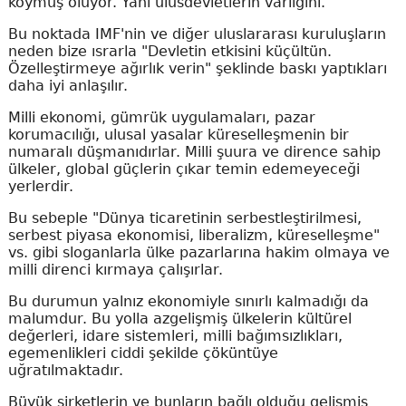
koymuş oluyor. Yani ulusdevletlerin varlığını.
Bu noktada IMF'nin ve diğer uluslararası kuruluşların
neden bize ısrarla "Devletin etkisini küçültün.
Özelleştirmeye ağırlık verin" şeklinde baskı yaptıkları
daha iyi anlaşılır.
Milli ekonomi, gümrük uygulamaları, pazar
korumacılığı, ulusal yasalar küreselleşmenin bir
numaralı düşmanıdırlar. Milli şuura ve dirence sahip
ülkeler, global güçlerin çıkar temin edemeyeceği
yerlerdir.
Bu sebeple "Dünya ticaretinin serbestleştirilmesi,
serbest piyasa ekonomisi, liberalizm, küreselleşme"
vs. gibi sloganlarla ülke pazarlarına hakim olmaya ve
milli direnci kırmaya çalışırlar.
Bu durumun yalnız ekonomiyle sınırlı kalmadığı da
malumdur. Bu yolla azgelişmiş ülkelerin kültürel
değerleri, idare sistemleri, milli bağımsızlıkları,
egemenlikleri ciddi şekilde çöküntüye
uğratılmaktadır.
Büyük şirketlerin ve bunların bağlı olduğu gelişmiş