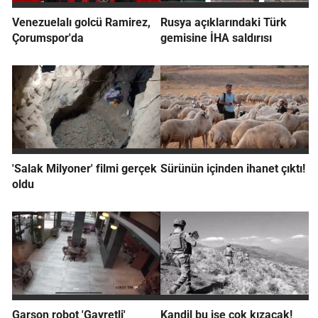
Venezuelalı golcü Ramirez,
Rusya açıklarındaki Türk
Çorumspor'da
gemisine İHA saldırısı
'Salak Milyoner' filmi gerçek
Sürünün içinden ihanet çıktı!
oldu
Garson robot 'Gayretli'
Kandil bu işe çok kızacak!