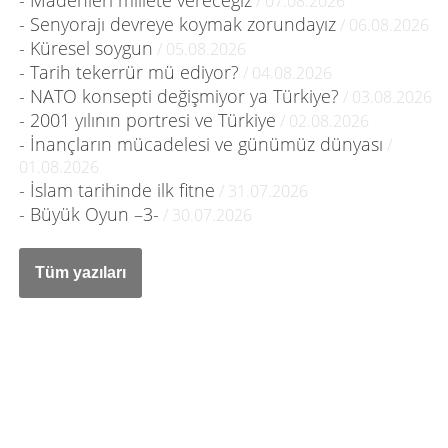
- Madenleri millete vereceğiz
/ 07.08.2026
- Senyorajı devreye koymak zorundayız
/ 06.08.2026
- Küresel soygun
/ 05.08.2026
- Tarih tekerrür mü ediyor?
/ 04.08.2026
- NATO konsepti değişmiyor ya Türkiye?
/ 03.08.2026
- 2001 yılının portresi ve Türkiye
/ 02.08.2026
- İnançların mücadelesi ve günümüz dünyası
/
01.08.2026
- İslam tarihinde ilk fitne
/ 31.07.2026
- Büyük Oyun –3-
/ 30.07.2026