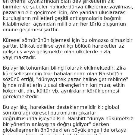
en önemli ayaklarından olan dev şirketlerin alt
birimler ve şubeler halinde dünya ülkelerine yayılması,
pazarları ele geçirmesi için, öte yandan uluslararası
kuruluşların milletleri çeşitli antlaşmalarla bağımlı
kılabilmeleri açısından milli olan her türlü oluşumun
önüne geçilmesi şarttır.
Küresel sömürünün işlemesi için bu olmazsa olmaz bir
şarttır. Dikkat edilirse ayrılıkçı bölücü hareketler az
gelişmiş veya gelişmekte olan ülkelerde hızla
yayılmaktadır.
Bu ayrılık tohumları bilinçli olarak ekilmektedir. Zira
küreselleşmenin fikir babalarından olan Naisbitt'in
sözünü ettiği, "dünyayı tek pazar haline getirebilme"
işinde milletlerin ulusal dirençlerinin kırılması, etkin
köken dil, din, kültür vb. ayrılıkların körüklenmesi
gerekmektedir.
Bu ayrılıkçı hareketler desteklenmelidir ki; global
sömürü ağı küresel patronların çıkarları
doğrultusunda işleyebilsin. Naisbitt "dünya hükümetsiz
bir yönetim anlayışına doğru gidiyor" derken
globalleşmenin önündeki en büyük engeli de ortaya