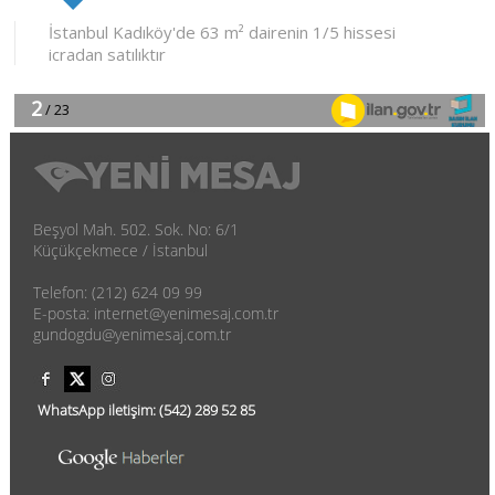
Beşyol Mah. 502. Sok. No: 6/1
Küçükçekmece / İstanbul
Telefon: (212) 624 09 99
E-posta: internet@yenimesaj.com.tr
gundogdu@yenimesaj.com.tr
WhatsApp iletişim:
(542)
289 52 85