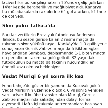
lacivertliler bu karşılaşmaların 16'sında galip gelirken
14'er kez de beraberlik ve mağlubiyet aldı. Kanarya
bu müsabakalarda rakiplerine 64 gol atarken, 51 tane
de gol yedi.
Skor yükü Talisca'da
Sarı-lacivertlilerin Brezilyalı futbolcusu Anderson
Talisca, bu sezon geride kalan 2 resmi maçta da
takımının skor yükünü taşıdı. Kadıköy'de 1-0 galibiyetle
sonuçlanan Gornik Zabrze maçında frikikten ağları
havalandıran Sambacı, deplasmanda 1-1 biten maçta
da penaltıdan takımına golü getirdi. 32 yaşındaki
futbolcunun bu maçta da takımın hücumdaki en
önemli kozu olması bekleniyor.
Vedat Muriqi 6 yıl sonra ilk kez
Fenerbahçe'de gözler bir yandan da Kosovalı golcü
Vedat Muriqi'nin üzerinde olacak. 6 yıl sonra yeniden
sarı-lacivertli kulübe transfer olan Muriqi, Gornik
Zabrze maçlarında sakatlığından dolayı forma
giyemedi. Hafta içi takımla antrenmanlara başlayan