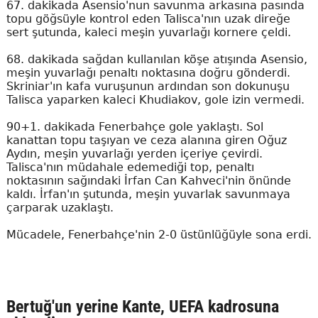
67. dakikada Asensio'nun savunma arkasına pasında
topu göğsüyle kontrol eden Talisca'nın uzak direğe
sert şutunda, kaleci meşin yuvarlağı kornere çeldi.
68. dakikada sağdan kullanılan köşe atışında Asensio,
meşin yuvarlağı penaltı noktasına doğru gönderdi.
Skriniar'ın kafa vuruşunun ardından son dokunuşu
Talisca yaparken kaleci Khudiakov, gole izin vermedi.
90+1. dakikada Fenerbahçe gole yaklaştı. Sol
kanattan topu taşıyan ve ceza alanına giren Oğuz
Aydın, meşin yuvarlağı yerden içeriye çevirdi.
Talisca'nın müdahale edemediği top, penaltı
noktasının sağındaki İrfan Can Kahveci'nin önünde
kaldı. İrfan'ın şutunda, meşin yuvarlak savunmaya
çarparak uzaklaştı.
Mücadele, Fenerbahçe'nin 2-0 üstünlüğüyle sona erdi.
Bertuğ'un yerine Kante, UEFA kadrosuna