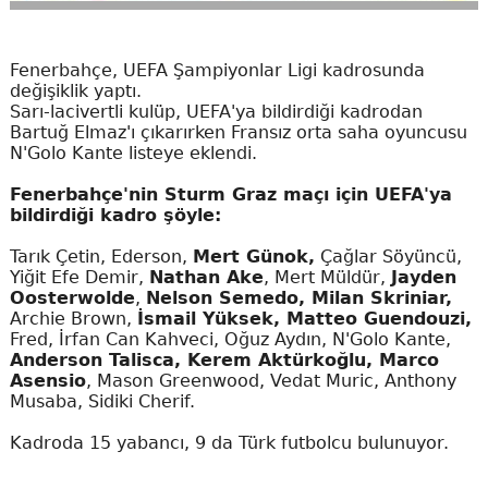
Fenerbahçe, UEFA Şampiyonlar Ligi kadrosunda
değişiklik yaptı.
Sarı-lacivertli kulüp, UEFA'ya bildirdiği kadrodan
Bartuğ Elmaz'ı çıkarırken Fransız orta saha oyuncusu
N'Golo Kante listeye eklendi.
Fenerbahçe'nin Sturm Graz maçı için UEFA'ya
bildirdiği kadro şöyle:
Tarık Çetin, Ederson,
Mert Günok,
Çağlar Söyüncü,
Yiğit Efe Demir,
Nathan Ake
, Mert Müldür,
Jayden
Oosterwolde
,
Nelson Semedo, Milan Skriniar,
Archie Brown,
İsmail Yüksek, Matteo Guendouzi,
Fred, İrfan Can Kahveci, Oğuz Aydın, N'Golo Kante,
Anderson Talisca, Kerem Aktürkoğlu, Marco
Asensio
, Mason Greenwood, Vedat Muric, Anthony
Musaba, Sidiki Cherif.
Kadroda 15 yabancı, 9 da Türk futbolcu bulunuyor.