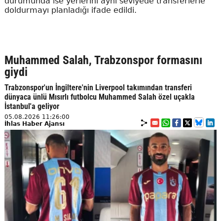
durumunda ise yerlerini aynı seviyede transferlerle
doldurmayı planladığı ifade edildi.
Muhammed Salah, Trabzonspor formasını
giydi
Trabzonspor'un İngiltere'nin Liverpool takımından transferi
dünyaca ünlü Mısırlı futbolcu Muhammed Salah özel uçakla
İstanbul'a geliyor
05.08.2026 11:26:00
İhlas Haber Ajansı