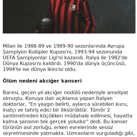
Milan ile 1988-89 ve 1989-90 sezonlarında Avrupa
Şampiyon Kulüpler Kupası'nı, 1993-94 sezonunda
UEFA Şampiyonlar Ligi'ni kazandı. İtalya ile 1982'de
Dünya Kupası'nı kaldırdı. 1990'da dünya üçüncüsü,
1994'te ise dünya ikincisi oldu.
Ölüm nedeni akciğer kanseri
Baresi, geçen yıl akciğer nodülü nedeniyle ameliyat
olmuştu. Konuya dair açıklama yapan İtalyan
doktorlar, "En yaygın belirti, aylarca sürebilen kuru,
inatçı ve tahriş edici bir öksürüktür. Tümör 2
santimetreden küçükken müdahale edilmesi, hayatta
kalma şansının tek gerçek yoludur" dedi. Bu kanser
türünün asıl zorluğu, erken evrelerinde sessiz
seyretmesinde yatmakta. Uzmanların vurguladığı gibi,