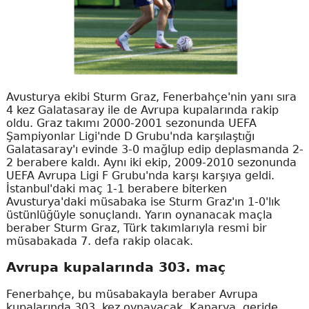
Avusturya ekibi Sturm Graz, Fenerbahçe'nin yanı sıra
4 kez Galatasaray ile de Avrupa kupalarında rakip
oldu. Graz takımı 2000-2001 sezonunda UEFA
Şampiyonlar Ligi'nde D Grubu'nda karşılaştığı
Galatasaray'ı evinde 3-0 mağlup edip deplasmanda 2-
2 berabere kaldı. Aynı iki ekip, 2009-2010 sezonunda
UEFA Avrupa Ligi F Grubu'nda karşı karşıya geldi.
İstanbul'daki maç 1-1 berabere biterken
Avusturya'daki müsabaka ise Sturm Graz'ın 1-0'lık
üstünlüğüyle sonuçlandı. Yarın oynanacak maçla
beraber Sturm Graz, Türk takımlarıyla resmi bir
müsabakada 7. defa rakip olacak.
Avrupa kupalarında 303. maç
Fenerbahçe, bu müsabakayla beraber Avrupa
kupalarında 303. kez oynayacak. Kanarya, geride