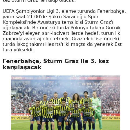
kez Sturm Graz ile rakip olacak.
UEFA Şampiyonlar Ligi 3. eleme turunda Fenerbahçe,
yarın saat 21.00'de Şükrü Saracoğlu Spor
Kompleksi'nde Avusturya temsilcisi Sturm Graz'ı
ağırlayacak. Bir önceki turda Polonya takımı Gornik
Zabrze'yi eleyen sarı-lacivertlilerde hedef, turun ilk
maçında avantaj elde etmek. Graz ekibi ise önceki
turda İskoç takımı Hearts'ı iki maçta da yenerek üst
tura yükseldi.
Fenerbahçe, Sturm Graz ile 3. kez
karşılaşacak