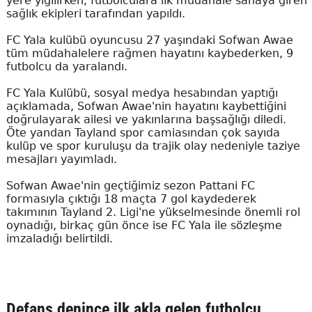
yere yığılırken, futbolculara ilk müdahale sahaya giren
sağlık ekipleri tarafından yapıldı.
FC Yala kulübü oyuncusu 27 yaşındaki Sofwan Awae
tüm müdahalelere rağmen hayatını kaybederken, 9
futbolcu da yaralandı.
FC Yala Kulübü, sosyal medya hesabından yaptığı
açıklamada, Sofwan Awae'nin hayatını kaybettiğini
doğrulayarak ailesi ve yakınlarına başsağlığı diledi.
Öte yandan Tayland spor camiasından çok sayıda
kulüp ve spor kuruluşu da trajik olay nedeniyle taziye
mesajları yayımladı.
Sofwan Awae'nin geçtiğimiz sezon Pattani FC
formasıyla çıktığı 18 maçta 7 gol kaydederek
takımının Tayland 2. Ligi'ne yükselmesinde önemli rol
oynadığı, birkaç gün önce ise FC Yala ile sözleşme
imzaladığı belirtildi.
Defans denince ilk akla gelen futbolcu