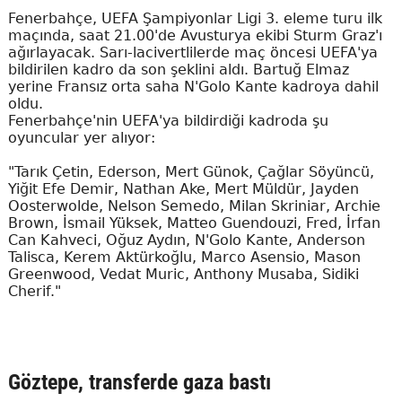
Fenerbahçe, UEFA Şampiyonlar Ligi 3. eleme turu ilk
maçında, saat 21.00'de Avusturya ekibi Sturm Graz'ı
ağırlayacak. Sarı-lacivertlilerde maç öncesi UEFA'ya
bildirilen kadro da son şeklini aldı. Bartuğ Elmaz
yerine Fransız orta saha N'Golo Kante kadroya dahil
oldu.
Fenerbahçe'nin UEFA'ya bildirdiği kadroda şu
oyuncular yer alıyor:
"Tarık Çetin, Ederson, Mert Günok, Çağlar Söyüncü,
Yiğit Efe Demir, Nathan Ake, Mert Müldür, Jayden
Oosterwolde, Nelson Semedo, Milan Skriniar, Archie
Brown, İsmail Yüksek, Matteo Guendouzi, Fred, İrfan
Can Kahveci, Oğuz Aydın, N'Golo Kante, Anderson
Talisca, Kerem Aktürkoğlu, Marco Asensio, Mason
Greenwood, Vedat Muric, Anthony Musaba, Sidiki
Cherif."
Göztepe, transferde gaza bastı