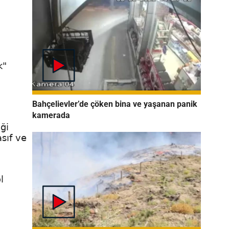
k"
Bahçelievler’de çöken bina ve yaşanan panik
kamerada
ği
sıf ve
l