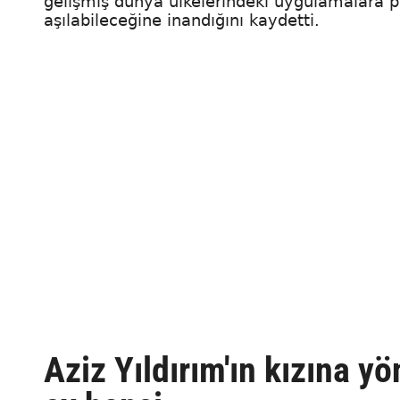
gelişmiş dünya ülkelerindeki uygulamalara pa
aşılabileceğine inandığını kaydetti.
Aziz Yıldırım'ın kızına y