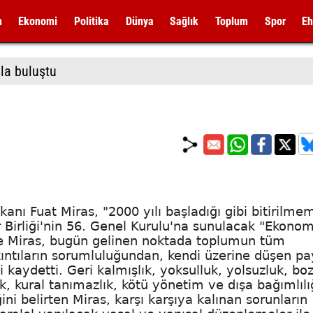
m
Ekonomi
Politika
Dünya
Sağlık
Toplum
Spor
Eh
la buluştu
anı Fuat Miras, "2000 yılı başladığı gibi bitirilmem
 Birliği'nin 56. Genel Kurulu'na sunulacak "Ekonom
 Miras, bugün gelinen noktada toplumun tüm
ıntıların sorumluluğundan, kendi üzerine düşen pa
 kaydetti. Geri kalmışlık, yoksulluk, yolsuzluk, bo
lık, kural tanımazlık, kötü yönetim ve dışa bağımlılı
ni belirten Miras, karşı karşıya kalınan sorunların