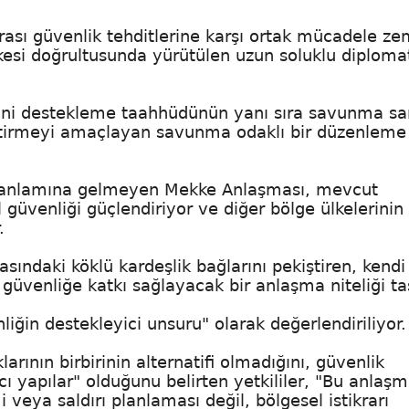
ası güvenlik tehditlerine karşı ortak mücadele ze
esi doğrultusunda yürütülen uzun soluklu diploma
iğini destekleme taahhüdünün yanı sıra savunma sa
 geliştirmeyi amaçlayan savunma odaklı bir düzenleme
ş anlamına gelmeyen Mekke Anlaşması, mevcut
 güvenliği güçlendiriyor ve diğer bölge ülkelerinin
.
ndaki köklü kardeşlik bağlarını pekiştiren, kendi
güvenliğe katkı sağlayacak bir anlaşma niteliği ta
iğin destekleyici unsuru" olarak değerlendiriliyor.
larının birbirinin alternatifi olmadığını, güvenlik
 yapılar" olduğunu belirten yetkililer, "Bu anlaş
 veya saldırı planlaması değil, bölgesel istikrarı