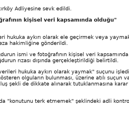
rköy Adliyesine sevk edildi.
rafının kişisel veri kapsamında olduğu"
rileri hukuka aykırı olarak ele geçirmek veya yayma
eza hakimliğine gönderildi.
durun ismi ve fotoğrafının kişisel veri kapsamında
un rızası dışında gerçekleştirildiği belirtildi.
verileri hukuka aykırı olarak yaymak" suçunu işledi
österen olguların bulunması, üzerine atılı suçun va
oluş şekli de dikkate alınarak tutuklanmasına karar
nda "konutunu terk etmemek" şeklindeki adli kontro