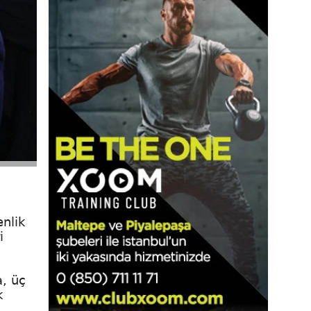
n
nlik
i
a, üç
k