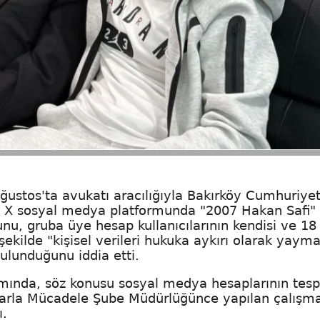
ğustos'ta avukatı aracılığıyla Bakırköy Cumhuriye
, X sosyal medya platformunda "2007 Hakan Safi" i
u, gruba üye hesap kullanıcılarının kendisi ve 18
şekilde "kişisel verileri hukuka aykırı olarak yayma
bulunduğunu iddia etti.
mında, söz konusu sosyal medya hesaplarının tespi
çlarla Mücadele Şube Müdürlüğünce yapılan çalışm
ı.