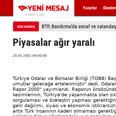
Yazarlar
Günde
07 AĞUSTOS 2026
BTP, Bandırma’da esnaf ve vatandaş
Piyasalar ağır yaralı
20.05.2001 00:00:00
Türkiye Odalar ve Borsalar Birliği (TOBB) Başk
umutlar geleceğe ertelenmiştir" dedi. Odalar
Rapor 2000" yayımlandı. Raporun önsözünde
kesimlerinin, Türkiye'de yaşanmakta olan sık
sorgulaması ve özeleştiri yapması gerektiğini
gelir dağılımı, siyasi ve ekonomik istikrarsız
artık Türk insanının kaderi olmaması gerektiği