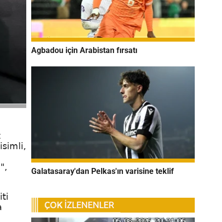
Agbadou için Arabistan fırsatı
t
simli,
",
Galatasaray'dan Pelkas'ın varisine teklif
ti
a