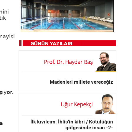
mini
tik
nayisi
Prof. Dr. Haydar Baş
Madenleri millete vereceğiz
şıyor.
Uğur Kepekçi
İlk kıvılcım: İblis'in kibri / Kötülüğün
ma
gölgesinde insan -2-