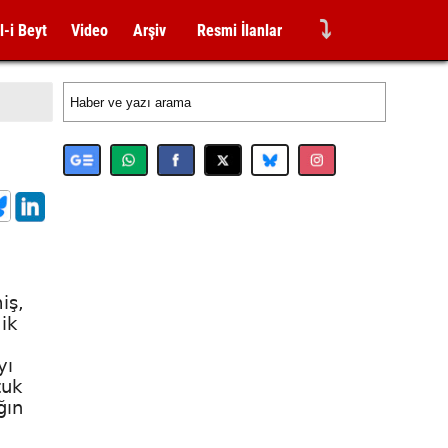
⤵
l-i Beyt
Video
Arşiv
Resmi İlanlar
iş,
ik
yı
zuk
ğın