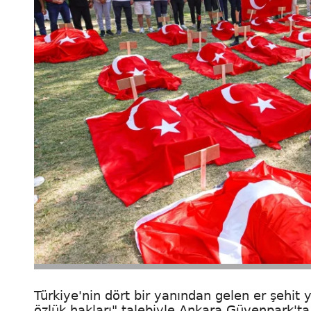
Türkiye'nin dört bir yanından gelen er şehit y
özlük hakları" talebiyle Ankara Güvenpark'ta