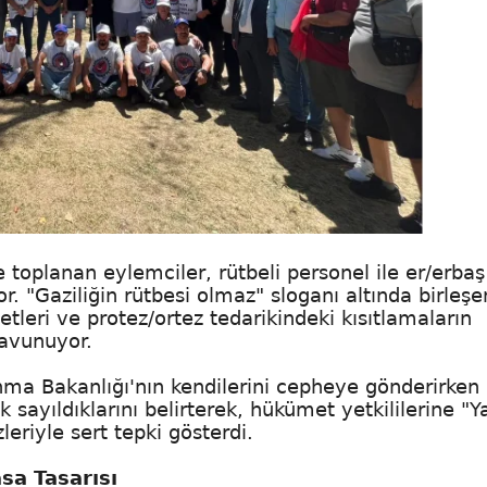
 toplanan eylemciler, rütbeli personel ile er/erbaş
. "Gaziliğin rütbesi olmaz" sloganı altında birleşe
tleri ve protez/ortez tedarikindeki kısıtlamaların
savunuyor.
ma Bakanlığı'nın kendilerini cepheye gönderirken
sayıldıklarını belirterek, hükümet yetkililerine "Ya
eriyle sert tepki gösterdi.
asa Tasarısı