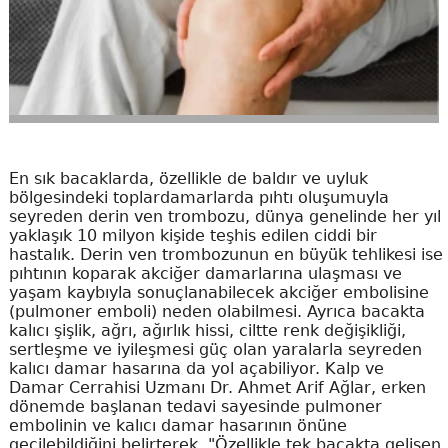
En sık bacaklarda, özellikle de baldır ve uyluk
bölgesindeki toplardamarlarda pıhtı oluşumuyla
seyreden derin ven trombozu, dünya genelinde her yıl
yaklaşık 10 milyon kişide teşhis edilen ciddi bir
hastalık. Derin ven trombozunun en büyük tehlikesi ise
pıhtının koparak akciğer damarlarına ulaşması ve
yaşam kaybıyla sonuçlanabilecek akciğer embolisine
(pulmoner emboli) neden olabilmesi. Ayrıca bacakta
kalıcı şişlik, ağrı, ağırlık hissi, ciltte renk değişikliği,
sertleşme ve iyileşmesi güç olan yaralarla seyreden
kalıcı damar hasarına da yol açabiliyor. Kalp ve
Damar Cerrahisi Uzmanı Dr. Ahmet Arif Ağlar, erken
dönemde başlanan tedavi sayesinde pulmoner
embolinin ve kalıcı damar hasarının önüne
geçilebildiğini belirterek, "Özellikle tek bacakta gelişen