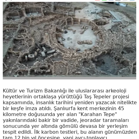
Kültür ve Turizm Bakanlığı ile uluslararası arkeoloji
heyetlerinin ortaklaşa yürüttüğü Taş Tepeler projesi
kapsamında, insanlık tarihini yeniden yazacak nitelikte
bir keşfe imza atıldı. Şanlıurfa kent merkezinin 45
kilometre doğusunda yer alan "Karahan Tepe"
yakınlarındaki bakir bir vadide, jeoradar taramaları
sonucunda yer altında gömülü devasa bir yerleşim
tespit edildi. İlk karbon testleri, bu alanın günümüzden
tam 12 bin yıl öncesine, yani avcı-toplayıcı