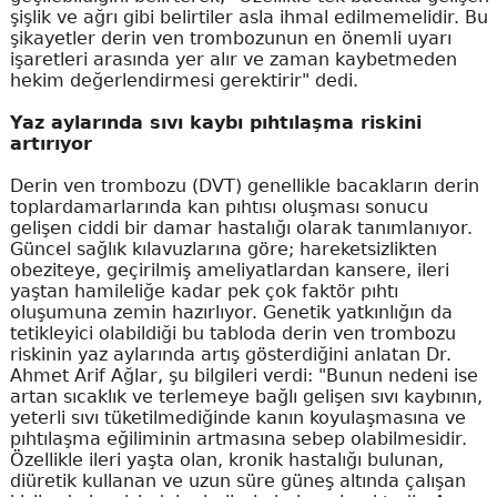
şişlik ve ağrı gibi belirtiler asla ihmal edilmemelidir. Bu
şikayetler derin ven trombozunun en önemli uyarı
işaretleri arasında yer alır ve zaman kaybetmeden
hekim değerlendirmesi gerektirir" dedi.
Yaz aylarında sıvı kaybı pıhtılaşma riskini
artırıyor
Derin ven trombozu (DVT) genellikle bacakların derin
toplardamarlarında kan pıhtısı oluşması sonucu
gelişen ciddi bir damar hastalığı olarak tanımlanıyor.
Güncel sağlık kılavuzlarına göre; hareketsizlikten
obeziteye, geçirilmiş ameliyatlardan kansere, ileri
yaştan hamileliğe kadar pek çok faktör pıhtı
oluşumuna zemin hazırlıyor. Genetik yatkınlığın da
tetikleyici olabildiği bu tabloda derin ven trombozu
riskinin yaz aylarında artış gösterdiğini anlatan Dr.
Ahmet Arif Ağlar, şu bilgileri verdi: "Bunun nedeni ise
artan sıcaklık ve terlemeye bağlı gelişen sıvı kaybının,
yeterli sıvı tüketilmediğinde kanın koyulaşmasına ve
pıhtılaşma eğiliminin artmasına sebep olabilmesidir.
Özellikle ileri yaşta olan, kronik hastalığı bulunan,
diüretik kullanan ve uzun süre güneş altında çalışan