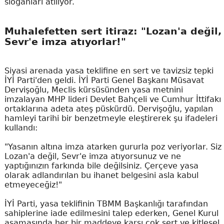
sloganları atılıyor.
Muhalefetten sert itiraz: "Lozan'a değil,
Sevr'e imza atıyorlar!"
Siyasi arenada yasa teklifine en sert ve tavizsiz tepki
İYİ Parti'den geldi. İYİ Parti Genel Başkanı Müsavat
Dervişoğlu, Meclis kürsüsünden yasa metnini
imzalayan MHP lideri Devlet Bahçeli ve Cumhur İttifakı
ortaklarına adeta ateş püskürdü. Dervişoğlu, yapılan
hamleyi tarihi bir benzetmeyle eleştirerek şu ifadeleri
kullandı:
"Yasanın altına imza atarken gururla poz veriyorlar. Siz
Lozan'a değil, Sevr'e imza atıyorsunuz ve ne
yaptığınızın farkında bile değilsiniz. Çerçeve yasa
olarak adlandırılan bu ihanet belgesini asla kabul
etmeyeceğiz!"
İYİ Parti, yasa teklifinin TBMM Başkanlığı tarafından
sahiplerine iade edilmesini talep ederken, Genel Kurul
aşamasında her bir maddeye karşı çok sert ve kitlesel