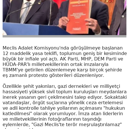
Meclis Adalet Komisyonu'nda görüşülmeye başlanan
12 maddelik yasa teklifi, toplumun geniş bir kesiminde
büyük bir infiale yol açtı. AK Parti, MHP, DEM Parti ve
HÜDA-PAR'lı milletvekillerinin ortak imzalarıyla
TBMM'ye getirilen düzenlemeye karşı birçok şehirde
eş zamanlı protesto gösterileri düzenleniyor.
Özellikle şehit yakınları, gazi dernekleri ve milliyetçi
hassasiyeti yüksek sivil toplum kuruluşları meydanlara
inerek yasanın geri çekilmesini talep ediyor. Sokaktaki
vatandaşlar, örgüt suçlarına yönelik ceza ertelemesi
ve adli kontrolle tahliye yollarının açılmasını "hukukun
katledilmesi" olarak yorumluyor. İmza atan liderlerin
ve milletvekillerinin fotoğraflarının taşındığı
eylemlerde, "Gazi Meclis'te terör meşrulaştırılamaz"