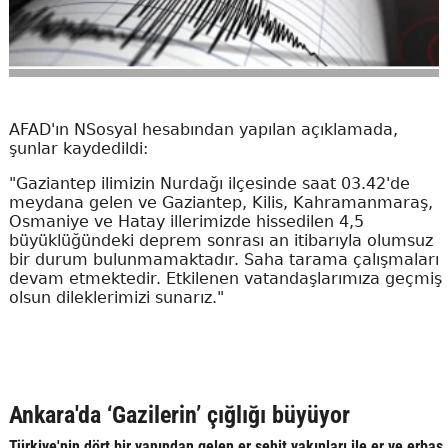
AFAD'ın NSosyal hesabından yapılan açıklamada,
şunlar kaydedildi:
"Gaziantep ilimizin Nurdağı ilçesinde saat 03.42'de
meydana gelen ve Gaziantep, Kilis, Kahramanmaraş,
Osmaniye ve Hatay illerimizde hissedilen 4,5
büyüklüğündeki deprem sonrası an itibarıyla olumsuz
bir durum bulunmamaktadır. Saha tarama çalışmaları
devam etmektedir. Etkilenen vatandaşlarımıza geçmiş
olsun dileklerimizi sunarız."
Ankara'da ‘Gazilerin’ çığlığı büyüyor
Türkiye'nin dört bir yanından gelen er şehit yakınları ile er ve erbaş