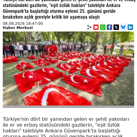
statüsündeki gazilerin, "eşit özlük hakları" talebiyle Ankara
Güvenpark'ta başlattığı oturma eylemi 25. gününü geride
bırakırken açlık greviyle kritik bir aşamaya ulaştı
08.08.2026 18:47:00
Haber Merkezi
Türkiye'nin dört bir yanından gelen er şehit yakınları
ile er ve erbaş statüsündeki gazilerin, "eşit özlük
hakları" talebiyle Ankara Güvenpark'ta başlattığı
oturma eylemi 25. gününü geride bırakırken açlık