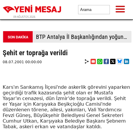
09 AĞUSTOS 2026
BTP Gaziantep teşkilatından taziye ziyareti: Cevizli köyü halkıyla buluşma
Şehit er toprağa verildi
08.07.2001 00:00:00
Kars'ın Sarıkamış İlçesi'nde askerlik görevini yaparken
geçirdiği trafik kazasında şehit olan er Mustafa
Yaşar'ın cenazesi, dün İzmir'de toprağa verildi. Şehit
er Yaşar için Karşıyaka Beşikçioğlu Camisi'nde
düzenlenen törene, ailesi, yakınları, Vali Yardımcısı
Fevzi Güneş, Büyükşehir Belediyesi Genel Sekreteri
Cumhur Utkan, Karşıyaka Belediye Başkanı Şebnem
Tabak, askeri erkan ve vatandaşlar katıldı.