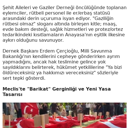
Şehit Aileleri ve Gaziler Derneği öncülüğünde toplanan
eylemciler, rütbeli personel ile er/erbaş statüsü
arasındaki derin uçuruma isyan ediyor. "Gaziliğin
rütbesi olmaz" sloganı altında birleşen kitle; maaş,
evde bakım desteği, sağlık hizmetleri ve protez/ortez
tedarikindeki kısıtlamaların Anayasa'nın eşitlik ilkesine
aykırı olduğunu savunuyor.
Dernek Başkanı Erdem Çerçioğlu, Milli Savunma
Bakanlığı'nın kendilerini cepheye gönderirken ayrım
yapmadığını, ancak hak teslimine gelince yok
sayıldıklarını belirterek, hükümet yetkililerine "Ya bizi
öldüreceksiniz ya hakkımızı vereceksiniz" sözleriyle
sert tepki gösterdi.
Meclis'te "Barikat" Gerginliği ve Yeni Yasa
Tasarısı