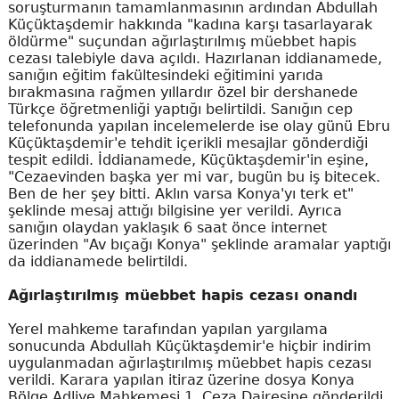
soruşturmanın tamamlanmasının ardından Abdullah
Küçüktaşdemir hakkında "kadına karşı tasarlayarak
öldürme" suçundan ağırlaştırılmış müebbet hapis
cezası talebiyle dava açıldı. Hazırlanan iddianamede,
sanığın eğitim fakültesindeki eğitimini yarıda
bırakmasına rağmen yıllardır özel bir dershanede
Türkçe öğretmenliği yaptığı belirtildi. Sanığın cep
telefonunda yapılan incelemelerde ise olay günü Ebru
Küçüktaşdemir'e tehdit içerikli mesajlar gönderdiği
tespit edildi. İddianamede, Küçüktaşdemir'in eşine,
"Cezaevinden başka yer mi var, bugün bu iş bitecek.
Ben de her şey bitti. Aklın varsa Konya'yı terk et"
şeklinde mesaj attığı bilgisine yer verildi. Ayrıca
sanığın olaydan yaklaşık 6 saat önce internet
üzerinden "Av bıçağı Konya" şeklinde aramalar yaptığı
da iddianamede belirtildi.
Ağırlaştırılmış müebbet hapis cezası onandı
Yerel mahkeme tarafından yapılan yargılama
sonucunda Abdullah Küçüktaşdemir'e hiçbir indirim
uygulanmadan ağırlaştırılmış müebbet hapis cezası
verildi. Karara yapılan itiraz üzerine dosya Konya
Bölge Adliye Mahkemesi 1. Ceza Dairesine gönderildi.