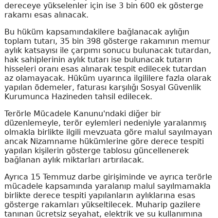
dereceye yükselenler için ise 3 bin 600 ek gösterge
rakamı esas alınacak.
Bu hüküm kapsamındakilere bağlanacak aylığın
toplam tutarı, 35 bin 398 gösterge rakamının memur
aylık katsayısı ile çarpımı sonucu bulunacak tutardan,
hak sahiplerinin aylık tutarı ise bulunacak tutarın
hisseleri oranı esas alınarak tespit edilecek tutardan
az olamayacak. Hüküm uyarınca ilgililere fazla olarak
yapılan ödemeler, faturası karşılığı Sosyal Güvenlik
Kurumunca Hazineden tahsil edilecek.
Terörle Mücadele Kanunu'ndaki diğer bir
düzenlemeyle, terör eylemleri nedeniyle yaralanmış
olmakla birlikte ilgili mevzuata göre malul sayılmayan
ancak Nizamname hükümlerine göre derece tespiti
yapılan kişilerin gösterge tablosu güncellenerek
bağlanan aylık miktarları artırılacak.
Ayrıca 15 Temmuz darbe girişiminde ve ayrıca terörle
mücadele kapsamında yaralanıp malul sayılmamakla
birlikte derece tespiti yapılanların aylıklarına esas
gösterge rakamları yükseltilecek. Muharip gazilere
tanınan ücretsiz seyahat, elektrik ve su kullanımına