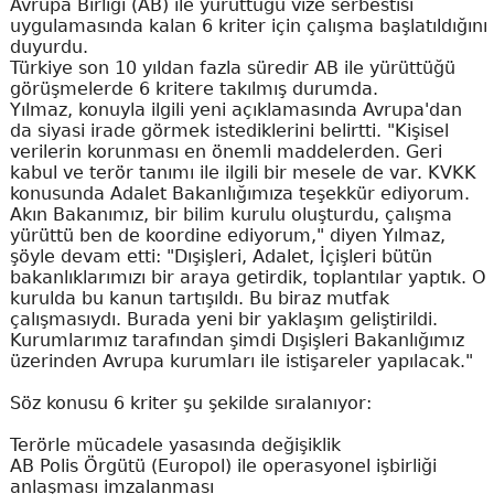
Avrupa Birliği (AB) ile yürüttüğü vize serbestisi
uygulamasında kalan 6 kriter için çalışma başlatıldığını
duyurdu.
Türkiye son 10 yıldan fazla süredir AB ile yürüttüğü
görüşmelerde 6 kritere takılmış durumda.
Yılmaz, konuyla ilgili yeni açıklamasında Avrupa'dan
da siyasi irade görmek istediklerini belirtti. "Kişisel
verilerin korunması en önemli maddelerden. Geri
kabul ve terör tanımı ile ilgili bir mesele de var. KVKK
konusunda Adalet Bakanlığımıza teşekkür ediyorum.
Akın Bakanımız, bir bilim kurulu oluşturdu, çalışma
yürüttü ben de koordine ediyorum," diyen Yılmaz,
şöyle devam etti: "Dışişleri, Adalet, İçişleri bütün
bakanlıklarımızı bir araya getirdik, toplantılar yaptık. O
kurulda bu kanun tartışıldı. Bu biraz mutfak
çalışmasıydı. Burada yeni bir yaklaşım geliştirildi.
Kurumlarımız tarafından şimdi Dışişleri Bakanlığımız
üzerinden Avrupa kurumları ile istişareler yapılacak."
Söz konusu 6 kriter şu şekilde sıralanıyor:
Terörle mücadele yasasında değişiklik
AB Polis Örgütü (Europol) ile operasyonel işbirliği
anlaşması imzalanması