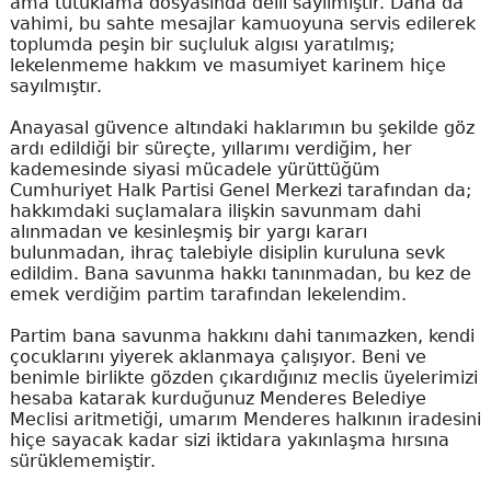
ama tutuklama dosyasında delil sayılmıştır. Daha da
vahimi, bu sahte mesajlar kamuoyuna servis edilerek
toplumda peşin bir suçluluk algısı yaratılmış;
lekelenmeme hakkım ve masumiyet karinem hiçe
sayılmıştır.
Anayasal güvence altındaki haklarımın bu şekilde göz
ardı edildiği bir süreçte, yıllarımı verdiğim, her
kademesinde siyasi mücadele yürüttüğüm
Cumhuriyet Halk Partisi Genel Merkezi tarafından da;
hakkımdaki suçlamalara ilişkin savunmam dahi
alınmadan ve kesinleşmiş bir yargı kararı
bulunmadan, ihraç talebiyle disiplin kuruluna sevk
edildim. Bana savunma hakkı tanınmadan, bu kez de
emek verdiğim partim tarafından lekelendim.
Partim bana savunma hakkını dahi tanımazken, kendi
çocuklarını yiyerek aklanmaya çalışıyor. Beni ve
benimle birlikte gözden çıkardığınız meclis üyelerimizi
hesaba katarak kurduğunuz Menderes Belediye
Meclisi aritmetiği, umarım Menderes halkının iradesini
hiçe sayacak kadar sizi iktidara yakınlaşma hırsına
sürüklememiştir.