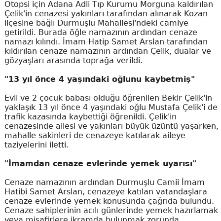
Otopsi için Adana Adli Tıp Kurumu Morguna kaldırılan
Çelik'in cenazesi yakınları tarafından alınarak Kozan
ilçesine bağlı Durmuşlu Mahallesi'ndeki camiye
getirildi. Burada öğle namazının ardından cenaze
namazı kılındı. İmam Hatip Samet Arslan tarafından
kıldırılan cenaze namazının ardından Çelik, dualar ve
gözyaşları arasında toprağa verildi.
"13 yıl önce 4 yaşındaki oğlunu kaybetmiş"
Evli ve 2 çocuk babası olduğu öğrenilen Bekir Çelik'in
yaklaşık 13 yıl önce 4 yaşındaki oğlu Mustafa Çelik'i de
trafik kazasında kaybettiği öğrenildi. Çelik'in
cenazesinde ailesi ve yakınları büyük üzüntü yaşarken,
mahalle sakinleri de cenazeye katılarak aileye
taziyelerini iletti.
"İmamdan cenaze evlerinde yemek uyarısı"
Cenaze namazının ardından Durmuşlu Camii İmam
Hatibi Samet Arslan, cenazeye katılan vatandaşlara
cenaze evlerinde yemek konusunda çağrıda bulundu.
Cenaze sahiplerinin acılı günlerinde yemek hazırlamak
veya misafirlere ikramda bulunmak zorunda