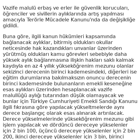
Vazife malulü erbaş ve erler ile güvenlik korucuları,
öğrenciler ve sivillerin aylıklarında artış yapılması
amacıyla Terörle Mücadele Kanunu'nda da değişikliğe
gidildi.
Buna göre, ilgili kanun hükümleri kapsamında
bağlanacak aylıklar, bitirmiş oldukları okullar
neticesinde hak kazandıkları unvanlar üzerinden
yürütmüş oldukları kamu görevleri sebebiyle daha
yüksek aylık bağlanmasına ilişkin hakları saklı kalmak
kaydıyla en az 4 yıllık yükseköğrenim mezunu olanlar
sekizinci derecenin birinci kademesindeki, diğerleri ise
eğitim durumlarına bakılmaksızın onuncu derecenin
birinci kademesinde bulunanların emekli keseneğine
esas aylıkları üzerinden hesaplanacak vazife
malullüğü aylığı tutarından düşük olamayacak ve
bunlar için Türkiye Cumhuriyeti Emekli Sandığı Kanunu
ilgili fıkrasına göre yapılacak yükseltmelerde aynı
derece başlangıç olarak esas alınarak artırılacak.
Derece yükselmelerinde yükseköğrenim mezunu gibi
işlem yapılacak ve dördüncü dereceye yükselenler
için 2 bin 100, üçüncü dereceye yükselenler için 2 bin
200, ikinci dereceye yükselenler için 3 bin, birinci