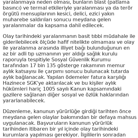
yaralanmaya neden olması, bunların blast (patlama
basıncı) ve termal etkileriyle yaralanması ya da terör
örgütü mensuplarının kesici, delici, ezici yakın
muharebe saldırıları sonucu meydana gelen
yaralanmalar da kapsama dahil edilecek.
Olay tarihindeki yaralanmanın basit tıbbi müdahale ile
giderilebilecek ölçüde hafif nitelikte olmaması ve olay
ile yaralanma arasında illiyet bağı bulunduğunun en
az bir adli tıp uzmanının yer aldığı sağlık kurulu
raporuyla tespitiyle Sosyal Güvenlik Kurumu
tarafından 17 bin 135 gösterge rakamının memur
aylık katsayısı ile çarpımı sonucu bulunacak tutarda
aylık bağlanacak. Yapılan ödemeler fatura karşılığı
Hazinece SGK'ye aktarılacak ve bu kişiler aylık
hükümleri hariç 1005 sayılı Kanun kapsamındaki
gazilere sağlanan diğer sosyal ve özlük haklarından
yararlanabilecek.
Düzenleme, kanunun yürürlüğe girdiği tarihten önce
meydana gelen olaylar bakımından bir defaya mahsus
uygulanacak. Başvuruların kanunun yürürlük
tarihinden itibaren bir yıl içinde olay tarihindeki
kurumlara yapılması gerekiyor. İlgililerin sonradan