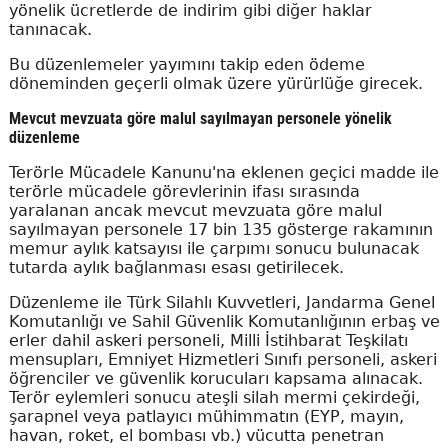
yönelik ücretlerde de indirim gibi diğer haklar
tanınacak.
Bu düzenlemeler yayımını takip eden ödeme
döneminden geçerli olmak üzere yürürlüğe girecek.
Mevcut mevzuata göre malul sayılmayan personele yönelik
düzenleme
Terörle Mücadele Kanunu'na eklenen geçici madde ile
terörle mücadele görevlerinin ifası sırasında
yaralanan ancak mevcut mevzuata göre malul
sayılmayan personele 17 bin 135 gösterge rakamının
memur aylık katsayısı ile çarpımı sonucu bulunacak
tutarda aylık bağlanması esası getirilecek.
Düzenleme ile Türk Silahlı Kuvvetleri, Jandarma Genel
Komutanlığı ve Sahil Güvenlik Komutanlığının erbaş ve
erler dahil askeri personeli, Milli İstihbarat Teşkilatı
mensupları, Emniyet Hizmetleri Sınıfı personeli, askeri
öğrenciler ve güvenlik korucuları kapsama alınacak.
Terör eylemleri sonucu ateşli silah mermi çekirdeği,
şarapnel veya patlayıcı mühimmatın (EYP, mayın,
havan, roket, el bombası vb.) vücutta penetran