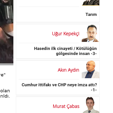
Tarım
Uğur Kepekçi
Hasedin ilk cinayeti / Kötülüğün
gölgesinde insan -3-
Akın Aydın
ye"
Cumhur ittifakı ve CHP neye imza attı?
-1-
 olan
ıldı.
Murat Çabas