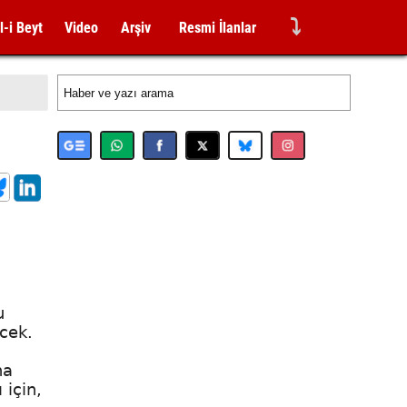
⤵
l-i Beyt
Video
Arşiv
Resmi İlanlar
u
ecek.
na
 için,