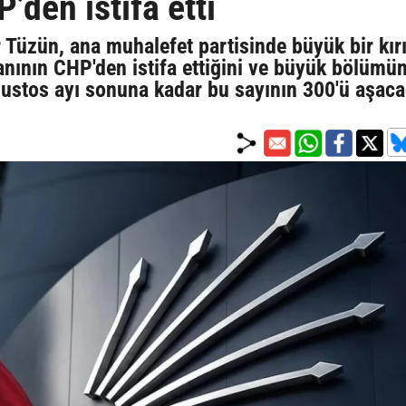
den istifa etti
 Tüzün, ana muhalefet partisinde büyük bir kır
anının CHP'den istifa ettiğini ve büyük bölümü
ağustos ayı sonuna kadar bu sayının 300'ü aşaca