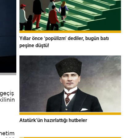
Yıllar önce ‘popülizm’ dediler, bugün batı
peşine düştü!
 geçiş
ilinin
Atatürk’ün hazırlattığı hutbeler
önetim