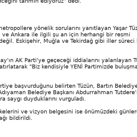
çeceğini tahmin ediyoruz" dedi.
metropollere yönelik sorularını yanıtlayan Yaşar Tü
ve Ankara ile ilgili şu an için herhangi bir resmi
il. Eskişehir, Muğla ve Tekirdağ gibi iller süreci
y'ın AK Parti'ye geçeceği iddialarını yalanlayan T
hatırlatarak "Biz kendisiyle YENİ Partimizde buluşm
artiye başvurduğunu belirten Tüzün, Bartın Belediy
, Adıyaman Belediye Başkanı Abdurrahman Tutdere'
ra saygı duyduklarını vurguladı.
lkelerini ve vizyon belgesini ise önümüzdeki günle
 bildirildi.