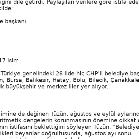
ğını dile getirdi. Paylaşılan verilere göre istifa ed
ilde:
ye başkanı
17 isim
Türkiye genelindeki 28 ilde hiç CHP'li belediye ba
ın, Bursa, Balıkesir, Hatay, Bolu, Bilecik, Çanakkale
k büyükşehir ve merkez iller yer alıyor.
vimine de değinen Tüzün, ağustos ve eylül ayların
aritmetik dengelerin korunmasının önemine dikkat ç
nın istifasını beklettiğini söyleyen Tüzün, "Belediy
tikleri beyanlar doğrultusunda, ağustos ayı sonu