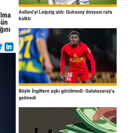
Asllani'yi Leipzig aldı: Guirassy dosyası rafa
ılma
kalktı
nün
ğını
Böyle İngiltere aşkı görülmedi: Galatasaray'a
gelmedi