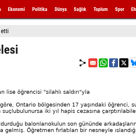
m
Ekonomi
Politika
Dünya
Sağlık
Toplum
Spor
Eh
etti
lesi
lise öğrencisi "silahlı saldırı"yla
 göre, Ontario bölgesinden 17 yaşındaki öğrenci, s
uçlubulunursa iki yıl hapis cezasına çarptırılabil
 doldurduğu balonlarıokulun son gününde arkadaşları
na gelmiş. Öğretmen fırlatılan bir nesneyle ıslandığı