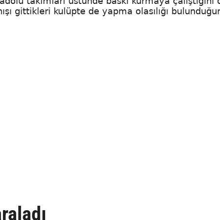
nadolu takımları üstünde baskı kurmaya çalıştığını
ışı gittikleri kulüpte de yapma olasılığı bulunduğu
raladı