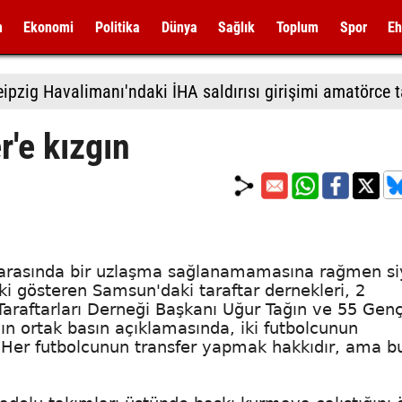
m
Ekonomi
Politika
Dünya
Sağlık
Toplum
Spor
Eh
r'e kızgın
taş arasında bir uzlaşma sağlanamamasına rağmen s
ki gösteren Samsun'daki taraftar dernekleri, 2
Taraftarları Derneği Başkanı Uğur Tağın ve 55 Gen
n ortak basın açıklamasında, iki futbolcunun
 "Her futbolcunun transfer yapmak hakkıdır, ama bu