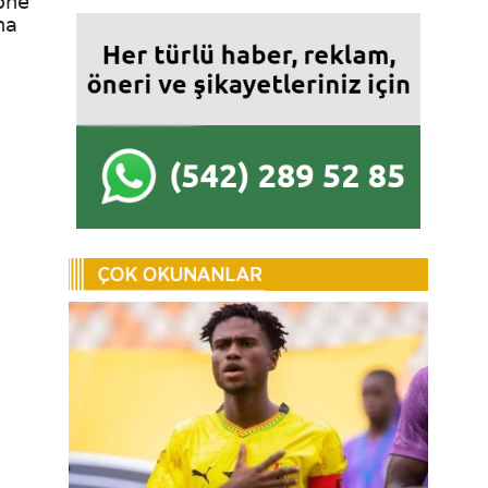
 öne
na