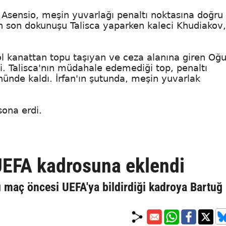
 Asensio, meşin yuvarlağı penaltı noktasına doğru
an son dokunuşu Talisca yaparken kaleci Khudiakov,
l kanattan topu taşıyan ve ceza alanına giren Oğ
i. Talisca'nın müdahale edemediği top, penaltı
nünde kaldı. İrfan'ın şutunda, meşin yuvarlak
ona erdi.
 UEFA kadrosuna eklendi
 maç öncesi UEFA'ya bildirdiği kadroya Bartuğ