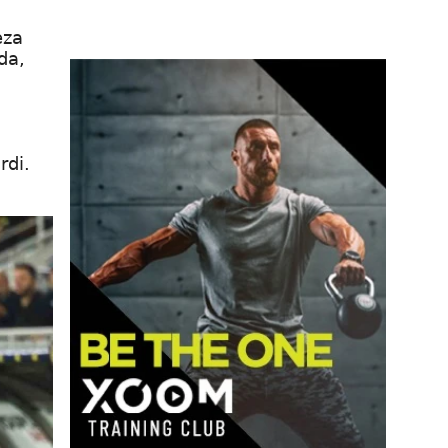
eza
da,
rdi.