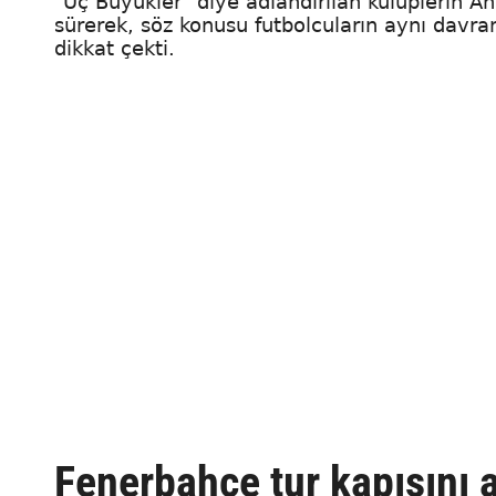
"Üç Büyükler" diye adlandırılan kulüplerin A
sürerek, söz konusu futbolcuların aynı davran
dikkat çekti.
Fenerbahçe tur kapısını a