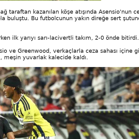
Sağ taraftan kazanılan köşe atışında Asensio'nun c
a buluştu. Bu futbolcunun yakın direğe sert şutun
en ilk yarıyı sarı-lacivertli takım, 2-0 önde bitirdi.
io ve Greenwood, verkaçlarla ceza sahası içine gi
meşin yuvarlak kalecide kaldı.