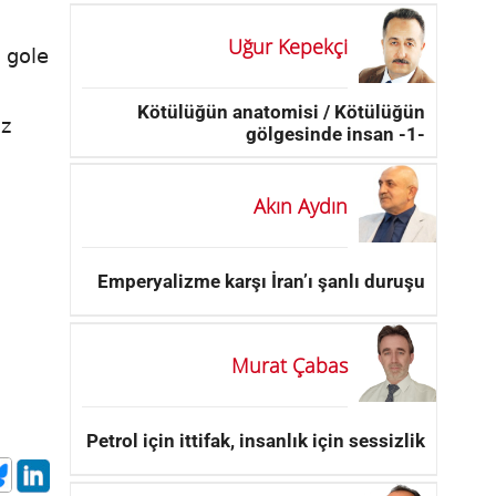
Uğur Kepekçi
 gole
Kötülüğün anatomisi / Kötülüğün
uz
gölgesinde insan -1-
Akın Aydın
Emperyalizme karşı İran’ı şanlı duruşu
Murat Çabas
Petrol için ittifak, insanlık için sessizlik