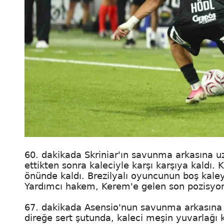
60. dakikada Skriniar'ın savunma arkasına u
ettikten sonra kaleciyle karşı karşıya kaldı.
önünde kaldı. Brezilyalı oyuncunun boş kal
Yardımcı hakem, Kerem'e gelen son pozisyonu
67. dakikada Asensio'nun savunma arkasına 
direğe sert şutunda, kaleci meşin yuvarlağı k