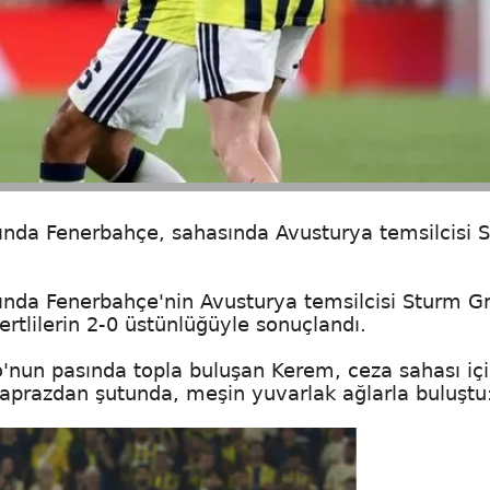
ında Fenerbahçe, sahasında Avusturya temsilcisi 
ında Fenerbahçe'nin Avusturya temsilcisi Sturm Gr
vertlilerin 2-0 üstünlüğüyle sonuçlandı.
'nun pasında topla buluşan Kerem, ceza sahası iç
çaprazdan şutunda, meşin yuvarlak ağlarla buluştu: