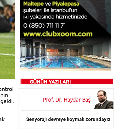
ontrol
'nın
Prof. Dr. Haydar Baş
geldi.
Senyorajı devreye koymak zorundayız
ak