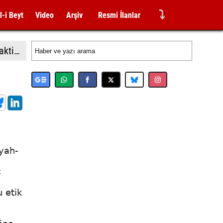
⤵
l-i Beyt
Video
Arşiv
Resmi İlanlar
Almanya İçişleri Bakan Dobrindt: "Leipzig Havalimanı'ndaki İHA saldırısı girişimi amatörce taktiklere işaret etmiyor"
iyah-
ç
 etik