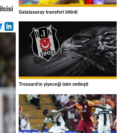
lcisi
Galatasaray transferi bitirdi
Trossard'ın yiyeceği isim netleşti