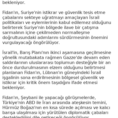
bekleniyor.
Fidan'ın, Suriye'nin istikrar ve güvenlik tesis etme
çabalarını sekteye uğratmayı amaçlayan İsrail
politikaları ve eylemlerinin kabul edilemez olduğunu
belirterek Suriye'nin bölgede ilave bir çatışma
sarmalının içine çekilmeden normalleşme
doğrultusundaki adımlarını sürdürmesinin önemini
vurgulayacağı öngörülüyor.
İsrail'in, Barış Planı'nın ikinci aşamasına geçilmesine
yönelik mutabakata rağmen Gazze'de devam eden
saldırılarının uluslararası toplumun desteğiyle bir an
önce durdurulmasının elzem olduğunu belirtmesi
planlanan Fidan'ın, Lübnan'ın güneyindeki İsrail
işgalinin sona erdirilmesinin bölgesel güvenlik ve
istikrar için kritik önem taşıdığını ifade etmesi
bekleniyor.
Fidan'ın, Şeybani ile yapacağı görüşmelerde,
Türkiye'nin ABD ile İran arasında ateşkesin temini,
Hürmüz Boğazı'nın en kısa sürede açılması ve kalıcı
barışa ulaşılması için yürütülen diplomatik çabaları
desteklediğini dile getireceği öngörülüyor.