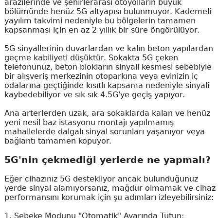
arazilerinde ve şehirlerarası otoyolların büyük
bölümünde henüz 5G altyapısı bulunmuyor. Kademeli
yayılım takvimi nedeniyle bu bölgelerin tamamen
kapsanması için en az 2 yıllık bir süre öngörülüyor.
5G sinyallerinin duvarlardan ve kalın beton yapılardan
geçme kabiliyeti düşüktür. Sokakta 5G çeken
telefonunuz, beton blokların sinyali kesmesi sebebiyle
bir alışveriş merkezinin otoparkına veya evinizin iç
odalarına geçtiğinde kısıtlı kapsama nedeniyle sinyali
kaybedebiliyor ve sık sık 4.5G'ye geçiş yapıyor.
Ana arterlerden uzak, ara sokaklarda kalan ve henüz
yeni nesil baz istasyonu montajı yapılmamış
mahallelerde dalgalı sinyal sorunları yaşanıyor veya
bağlantı tamamen kopuyor.
5G'nin çekmediği yerlerde ne yapmalı?
Eğer cihazınız 5G destekliyor ancak bulunduğunuz
yerde sinyal alamıyorsanız, mağdur olmamak ve cihaz
performansını korumak için şu adımları izleyebilirsiniz:
1. Şebeke Modunu "Otomatik" Ayarında Tutun: