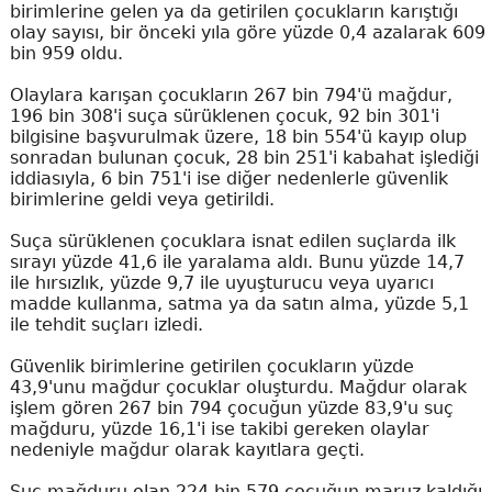
birimlerine gelen ya da getirilen çocukların karıştığı
olay sayısı, bir önceki yıla göre yüzde 0,4 azalarak 609
bin 959 oldu.
Olaylara karışan çocukların 267 bin 794'ü mağdur,
196 bin 308'i suça sürüklenen çocuk, 92 bin 301'i
bilgisine başvurulmak üzere, 18 bin 554'ü kayıp olup
sonradan bulunan çocuk, 28 bin 251'i kabahat işlediği
iddiasıyla, 6 bin 751'i ise diğer nedenlerle güvenlik
birimlerine geldi veya getirildi.
Suça sürüklenen çocuklara isnat edilen suçlarda ilk
sırayı yüzde 41,6 ile yaralama aldı. Bunu yüzde 14,7
ile hırsızlık, yüzde 9,7 ile uyuşturucu veya uyarıcı
madde kullanma, satma ya da satın alma, yüzde 5,1
ile tehdit suçları izledi.
Güvenlik birimlerine getirilen çocukların yüzde
43,9'unu mağdur çocuklar oluşturdu. Mağdur olarak
işlem gören 267 bin 794 çocuğun yüzde 83,9'u suç
mağduru, yüzde 16,1'i ise takibi gereken olaylar
nedeniyle mağdur olarak kayıtlara geçti.
Suç mağduru olan 224 bin 579 çocuğun maruz kaldığı