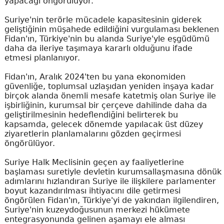
yapacağı öngörülüyor.
Suriye'nin terörle mücadele kapasitesinin giderek
geliştiğinin müşahede edildiğini vurgulaması beklenen
Fidan'ın, Türkiye'nin bu alanda Suriye'yle eşgüdümü
daha da ileriye taşımaya kararlı olduğunu ifade
etmesi planlanıyor.
Fidan'ın, Aralık 2024'ten bu yana ekonomiden
güvenliğe, toplumsal uzlaşıdan yeniden inşaya kadar
birçok alanda önemli mesafe katetmiş olan Suriye ile
işbirliğinin, kurumsal bir çerçeve dahilinde daha da
geliştirilmesinin hedeflendiğini belirterek bu
kapsamda, gelecek dönemde yapılacak üst düzey
ziyaretlerin planlamalarını gözden geçirmesi
öngörülüyor.
Suriye Halk Meclisinin geçen ay faaliyetlerine
başlaması suretiyle devletin kurumsallaşmasına dönük
adımlarını hızlandıran Suriye ile ilişkilere parlamenter
boyut kazandırılması ihtiyacını dile getirmesi
öngörülen Fidan'ın, Türkiye'yi de yakından ilgilendiren,
Suriye'nin kuzeydoğusunun merkezi hükümete
entegrasyonunda gelinen aşamayı ele alması