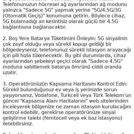
Telefonunuzun hücresel ağ ayarlarından ağ modunu
yalnızca "Sadece 5G" yapmak yerine "5G/4.5G/3G
(Otomatik Geçiş)" konumuna getirin. Böylece cihaz,
5G bulamadığı an kesintisiz olarak güçlü bir 4.5G
bağlantısına bağlanacaktır.
2. Boş Yere Batarya Tüketimini Önleyin: 5G sinyalinin
çok zayıf olduğu veya sürekli kopup geldiği bir
bölgedeyseniz, telefonunuz sürekli istasyon arayacağı
için pili hızla tükenecektir. Bu gibi durumlarda, cihaz
ayarlarından şebekeyi geçici olarak "Sadece 4.5G"
moduna sabitlemek batarya ömrünü ciddi oranda
uzatır.
3. Operatörünüzün Kapsama Haritasını Kontrol Edin:
Sürekli bulunduğunuz ev veya iş yerinizde sorun
yaşıyorsanız, Vodafone, Turkcell veya Türk Telekom'un
güncel "Kapsama Alanı Haritalarını" web sitelerinden
inceleyerek bölgenize ne zaman istasyon kurulacağını
kontrol edebilir, gerekirse operatörünüze sinyal
geliştirme talebi (femtocell veya ek baz istasyonu)
iletebilirsiniz.