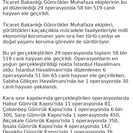
Ticaret Bakanlığı Gümrükler Muhafaza ekiplerinin bu
yıl düzenlediği 29 operasyonda 58 bin 519 canlı
hayvan ele geçirildi.
Ticaret Bakanlığı Gümrükler Muhafaza ekipleri,
yürüttükleri kaçakçılıkla mücadele faaliyetleriyle milli
ekonomiyi korumanın yanı sıra her türlü canlıyı ve
doğal yaşamı koruma görevini de sürdürüyor.
Bu yıl gerçekleştirilen 29 operasyonda toplam 58 bin
519 canlı hayvan ele geçirildi. Operasyonların en
yoğun gerçekleştirildiği nokta İstanbul Havalimanı
oldu. İstanbul Havalimanı'nda düzenlenen 6
operasyonda 51 bin 65 canlı hayvan ele geçirilirken,
Sabiha Gökçen Havalimanı'nda ise 1 operasyonda 30
canlı hayvan yakalandı.
Kara sınır kapılarında gerçekleştirilen operasyonlarda
Habur Gümrük Kapısı'nda 11 operasyonda 81,
Çobanbey Gümrük Kapısı'nda 1 operasyonda 6 bin
300, Sarp Gümrük Kapısı'nda 1 operasyonda 450,
Akçakale Gümrük Kapısı'nda 1 operasyonda 350,
İpsala Gümrük Kapısı'nda 4 operasyonda 142,
Dereköy Gümrük Kapısı'nda 1 operasyonda 76,