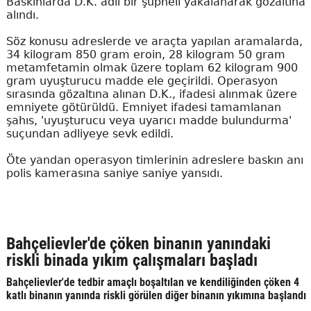
Baskınlarda D.K. adlı bir şüpheli yakalanarak gözaltına
alındı.
Söz konusu adreslerde ve araçta yapılan aramalarda,
34 kilogram 850 gram eroin, 28 kilogram 50 gram
metamfetamin olmak üzere toplam 62 kilogram 900
gram uyuşturucu madde ele geçirildi. Operasyon
sırasında gözaltına alınan D.K., ifadesi alınmak üzere
emniyete götürüldü. Emniyet ifadesi tamamlanan
şahıs, 'uyuşturucu veya uyarıcı madde bulundurma'
suçundan adliyeye sevk edildi.
Öte yandan operasyon timlerinin adreslere baskın anı
polis kamerasına saniye saniye yansıdı.
Bahçelievler'de çöken binanın yanındaki
riskli binada yıkım çalışmaları başladı
Bahçelievler'de tedbir amaçlı boşaltılan ve kendiliğinden çöken 4
katlı binanın yanında riskli görülen diğer binanın yıkımına başlandı