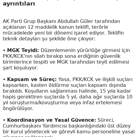
ayrıntıları
AK Parti Grup Başkanı Abdullah Güler tarafından
açıklanan 12 maddelik kanun teklifi, terörle
mücadelede yeni bir dönemi işaret ediyor. Teklifin
teknik detayları şu şekilde öne çıkıyor:
•
MGK Teyidi:
Düzenlemenin yürürlüğe girmesi için
PKK/KCK'nın silah bırakıp sona erdiğinin güvenlik
birimlerince tespiti ve MGK tarafından teyit edilmesi
şart koşuluyor.
•
Kapsam ve Süreç:
Yasa, PKK/KCK ve ilişkili suçları
kapsarken, kasten öldürme suçları kapsam dışında
bırakıldı. Koşulların sağlanması halinde, 15 yıla kadar
hapis gerektiren suçlarda 5 yıl, daha ağır suçlarda 10
yıl soruşturma/kovuşturma veya infaz ertelemesi
öngörülüyor.
•
Koordinasyon ve Yasal Güvence:
Süreci,
Cumhurbaşkanı Yardımcısı başkanlığındaki üst düzey
bir kurul yönetecek ve görevli kamu personeline yasal