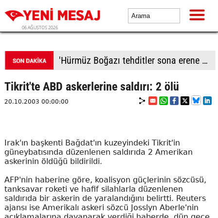
06 AĞUSTOS 2026
'Hürmüz Boğazı tehditler sona erene kadar kapalı kalacak'
Tikrit'te ABD askerlerine saldırı: 2 ölü
20.10.2003 00:00:00
Irak'ın başkenti Bağdat'ın kuzeyindeki Tikrit'in
güneybatısında düzenlenen saldırıda 2 Amerikan
askerinin öldüğü bildirildi.
AFP'nin haberine göre, koalisyon güçlerinin sözcüsü,
tanksavar roketi ve hafif silahlarla düzenlenen
saldırıda bir askerin de yaralandığını belirtti. Reuters
ajansı ise Amerikalı askeri sözcü Josslyn Aberle'nin
açıklamalarına dayanarak verdiği haberde, dün gece