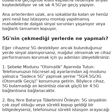
odalarına geçtiğinde kısıtlı kapsama nedeniyle sinyali
kaybedebiliyor ve sık sık 4.5G'ye geçiş yapıyor.
Ana arterlerden uzak, ara sokaklarda kalan ve henüz
yeni nesil baz istasyonu montajı yapılmamış
mahallelerde dalgalı sinyal sorunları yaşanıyor veya
bağlantı tamamen kopuyor.
5G'nin çekmediği yerlerde ne yapmalı?
Eğer cihazınız 5G destekliyor ancak bulunduğunuz
yerde sinyal alamıyorsanız, mağdur olmamak ve cihaz
performansını korumak için şu adımları izleyebilirsiniz:
1. Şebeke Modunu "Otomatik" Ayarında Tutun:
Telefonunuzun hücresel ağ ayarlarından ağ modunu
yalnızca "Sadece 5G" yapmak yerine "5G/4.5G/3G
(Otomatik Geçiş)" konumuna getirin. Böylece cihaz,
5G bulamadığı an kesintisiz olarak güçlü bir 4.5G
bağlantısına bağlanacaktır.
2. Boş Yere Batarya Tüketimini Önleyin: 5G sinyalinin
çok zayıf olduğu veya sürekli kopup geldiği bir
bölgedeyseniz, telefonunuz sürekli istasyon arayacağı