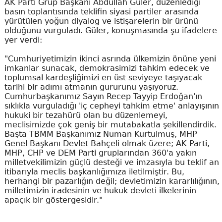
AK Parti Grup Başkanı Abdullah Güler, düzenlediği
basın toplantısında teklifin siyasi partiler arasında
yürütülen yoğun diyalog ve istişarelerin bir ürünü
olduğunu vurguladı. Güler, konuşmasında şu ifadelere
yer verdi:
"Cumhuriyetimizin ikinci asrında ülkemizin önüne yeni
imkanlar sunacak, demokrasimizi tahkim edecek ve
toplumsal kardeşliğimizi en üst seviyeye taşıyacak
tarihi bir adımı atmanın gururunu yaşıyoruz.
Cumhurbaşkanımız Sayın Recep Tayyip Erdoğan'ın
sıklıkla vurguladığı 'iç cepheyi tahkim etme' anlayışının
hukuki bir tezahürü olan bu düzenlemeyi,
meclisimizde çok geniş bir mutabakatla şekillendirdik.
Başta TBMM Başkanımız Numan Kurtulmuş, MHP
Genel Başkanı Devlet Bahçeli olmak üzere; AK Parti,
MHP, CHP ve DEM Parti gruplarından 360'a yakın
milletvekilimizin güçlü desteği ve imzasıyla bu teklif an
itibarıyla meclis başkanlığımıza iletilmiştir. Bu,
herhangi bir pazarlığın değil; devletimizin kararlılığının,
milletimizin iradesinin ve hukuk devleti ilkelerinin
apaçık bir göstergesidir."