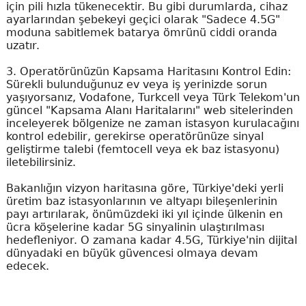
için pili hızla tükenecektir. Bu gibi durumlarda, cihaz
ayarlarından şebekeyi geçici olarak "Sadece 4.5G"
moduna sabitlemek batarya ömrünü ciddi oranda
uzatır.
3. Operatörünüzün Kapsama Haritasını Kontrol Edin:
Sürekli bulunduğunuz ev veya iş yerinizde sorun
yaşıyorsanız, Vodafone, Turkcell veya Türk Telekom'un
güncel "Kapsama Alanı Haritalarını" web sitelerinden
inceleyerek bölgenize ne zaman istasyon kurulacağını
kontrol edebilir, gerekirse operatörünüze sinyal
geliştirme talebi (femtocell veya ek baz istasyonu)
iletebilirsiniz.
Bakanlığın vizyon haritasına göre, Türkiye'deki yerli
üretim baz istasyonlarının ve altyapı bileşenlerinin
payı artırılarak, önümüzdeki iki yıl içinde ülkenin en
ücra köşelerine kadar 5G sinyalinin ulaştırılması
hedefleniyor. O zamana kadar 4.5G, Türkiye'nin dijital
dünyadaki en büyük güvencesi olmaya devam
edecek.