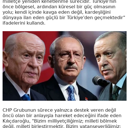
milletçe yeniden kenetlenme sürecidir. Türkiye'nin
önce bölgesel, ardından küresel bir güç olmasının
yolu; kendi içinde kavga eden değil, kardeşliğini
dünyaya ilan eden güçlü bir Türkiye'den geçmektedir"
ifadelerini kullandı.
CHP Grubunun sürece yalnızca destek veren değil
öncü olan bir anlayışla hareket edeceğini ifade eden
Kılıçdaroğlu, "Bizim milliyetçiliğimiz; milleti bölmek
değil, milleti birleştirmektir. Bizim vatanseverliğimiz;