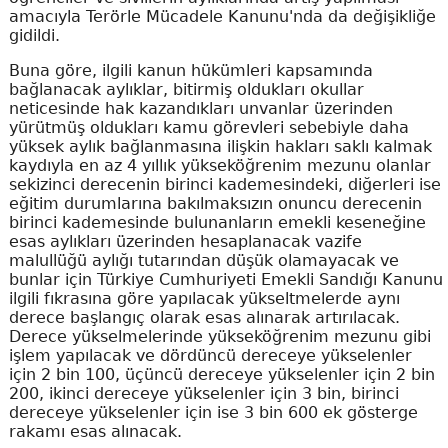
amacıyla Terörle Mücadele Kanunu'nda da değişikliğe
gidildi.
Buna göre, ilgili kanun hükümleri kapsamında
bağlanacak aylıklar, bitirmiş oldukları okullar
neticesinde hak kazandıkları unvanlar üzerinden
yürütmüş oldukları kamu görevleri sebebiyle daha
yüksek aylık bağlanmasına ilişkin hakları saklı kalmak
kaydıyla en az 4 yıllık yükseköğrenim mezunu olanlar
sekizinci derecenin birinci kademesindeki, diğerleri ise
eğitim durumlarına bakılmaksızın onuncu derecenin
birinci kademesinde bulunanların emekli keseneğine
esas aylıkları üzerinden hesaplanacak vazife
malullüğü aylığı tutarından düşük olamayacak ve
bunlar için Türkiye Cumhuriyeti Emekli Sandığı Kanunu
ilgili fıkrasına göre yapılacak yükseltmelerde aynı
derece başlangıç olarak esas alınarak artırılacak.
Derece yükselmelerinde yükseköğrenim mezunu gibi
işlem yapılacak ve dördüncü dereceye yükselenler
için 2 bin 100, üçüncü dereceye yükselenler için 2 bin
200, ikinci dereceye yükselenler için 3 bin, birinci
dereceye yükselenler için ise 3 bin 600 ek gösterge
rakamı esas alınacak.