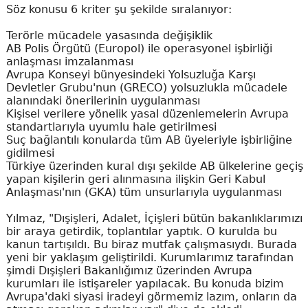
Söz konusu 6 kriter şu şekilde sıralanıyor:
Terörle mücadele yasasında değişiklik
AB Polis Örgütü (Europol) ile operasyonel işbirliği
anlaşması imzalanması
Avrupa Konseyi bünyesindeki Yolsuzluğa Karşı
Devletler Grubu'nun (GRECO) yolsuzlukla mücadele
alanındaki önerilerinin uygulanması
Kişisel verilere yönelik yasal düzenlemelerin Avrupa
standartlarıyla uyumlu hale getirilmesi
Suç bağlantılı konularda tüm AB üyeleriyle işbirliğine
gidilmesi
Türkiye üzerinden kural dışı şekilde AB ülkelerine geçiş
yapan kişilerin geri alınmasına ilişkin Geri Kabul
Anlaşması'nın (GKA) tüm unsurlarıyla uygulanması
Yılmaz, "Dışişleri, Adalet, İçişleri bütün bakanlıklarımızı
bir araya getirdik, toplantılar yaptık. O kurulda bu
kanun tartışıldı. Bu biraz mutfak çalışmasıydı. Burada
yeni bir yaklaşım geliştirildi. Kurumlarımız tarafından
şimdi Dışişleri Bakanlığımız üzerinden Avrupa
kurumları ile istişareler yapılacak. Bu konuda bizim
Avrupa'daki siyasi iradeyi görmemiz lazım, onların da