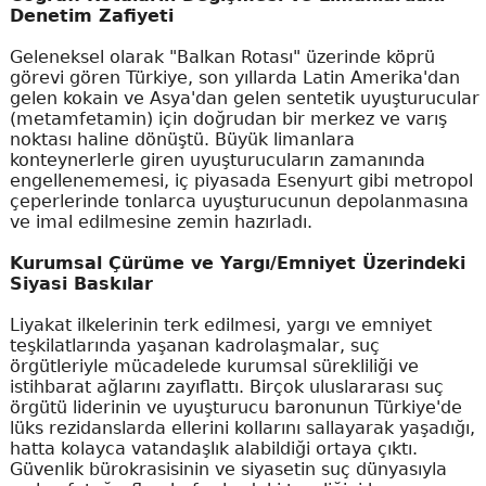
Denetim Zafiyeti
Geleneksel olarak "Balkan Rotası" üzerinde köprü
görevi gören Türkiye, son yıllarda Latin Amerika'dan
gelen kokain ve Asya'dan gelen sentetik uyuşturucular
(metamfetamin) için doğrudan bir merkez ve varış
noktası haline dönüştü. Büyük limanlara
konteynerlerle giren uyuşturucuların zamanında
engellenememesi, iç piyasada Esenyurt gibi metropol
çeperlerinde tonlarca uyuşturucunun depolanmasına
ve imal edilmesine zemin hazırladı.
Kurumsal Çürüme ve Yargı/Emniyet Üzerindeki
Siyasi Baskılar
Liyakat ilkelerinin terk edilmesi, yargı ve emniyet
teşkilatlarında yaşanan kadrolaşmalar, suç
örgütleriyle mücadelede kurumsal sürekliliği ve
istihbarat ağlarını zayıflattı. Birçok uluslararası suç
örgütü liderinin ve uyuşturucu baronunun Türkiye'de
lüks rezidanslarda ellerini kollarını sallayarak yaşadığı,
hatta kolayca vatandaşlık alabildiği ortaya çıktı.
Güvenlik bürokrasisinin ve siyasetin suç dünyasıyla