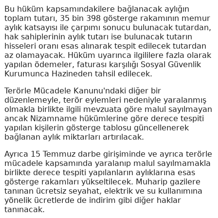
Bu hüküm kapsamındakilere bağlanacak aylığın
toplam tutarı, 35 bin 398 gösterge rakamının memur
aylık katsayısı ile çarpımı sonucu bulunacak tutardan,
hak sahiplerinin aylık tutarı ise bulunacak tutarın
hisseleri oranı esas alınarak tespit edilecek tutardan
az olamayacak. Hüküm uyarınca ilgililere fazla olarak
yapılan ödemeler, faturası karşılığı Sosyal Güvenlik
Kurumunca Hazineden tahsil edilecek.
Terörle Mücadele Kanunu'ndaki diğer bir
düzenlemeyle, terör eylemleri nedeniyle yaralanmış
olmakla birlikte ilgili mevzuata göre malul sayılmayan
ancak Nizamname hükümlerine göre derece tespiti
yapılan kişilerin gösterge tablosu güncellenerek
bağlanan aylık miktarları artırılacak.
Ayrıca 15 Temmuz darbe girişiminde ve ayrıca terörle
mücadele kapsamında yaralanıp malul sayılmamakla
birlikte derece tespiti yapılanların aylıklarına esas
gösterge rakamları yükseltilecek. Muharip gazilere
tanınan ücretsiz seyahat, elektrik ve su kullanımına
yönelik ücretlerde de indirim gibi diğer haklar
tanınacak.