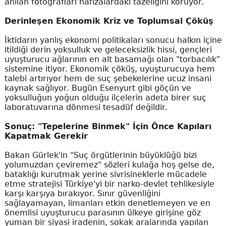
anılan fotoğrafları hafızalardaki tazeliğini koruyor.
Derinleşen Ekonomik Kriz ve Toplumsal Çöküş
İktidarın yanlış ekonomi politikaları sonucu halkın içine
itildiği derin yoksulluk ve geleceksizlik hissi, gençleri
uyuşturucu ağlarının en alt basamağı olan "torbacılık"
sistemine itiyor. Ekonomik çöküş, uyuşturucuya hem
talebi artırıyor hem de suç şebekelerine ucuz insani
kaynak sağlıyor. Bugün Esenyurt gibi göçün ve
yoksulluğun yoğun olduğu ilçelerin adeta birer suç
laboratuvarına dönmesi tesadüf değildir.
Sonuç: "Tepelerine Binmek" İçin Önce Kapıları
Kapatmak Gerekir
Bakan Gürlek'in "Suç örgütlerinin büyüklüğü bizi
yolumuzdan çeviremez" sözleri kulağa hoş gelse de,
bataklığı kurutmak yerine sivrisineklerle mücadele
etme stratejisi Türkiye'yi bir narko-devlet tehlikesiyle
karşı karşıya bırakıyor. Sınır güvenliğini
sağlayamayan, limanları etkin denetlemeyen ve en
önemlisi uyuşturucu parasının ülkeye girişine göz
yuman bir siyasi iradenin, sokak aralarında yapılan