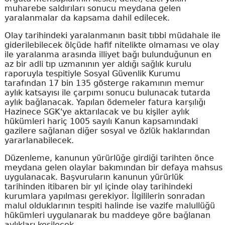
muharebe saldırıları sonucu meydana gelen
yaralanmalar da kapsama dahil edilecek.
Olay tarihindeki yaralanmanın basit tıbbi müdahale ile
giderilebilecek ölçüde hafif nitelikte olmaması ve olay
ile yaralanma arasında illiyet bağı bulunduğunun en
az bir adli tıp uzmanının yer aldığı sağlık kurulu
raporuyla tespitiyle Sosyal Güvenlik Kurumu
tarafından 17 bin 135 gösterge rakamının memur
aylık katsayısı ile çarpımı sonucu bulunacak tutarda
aylık bağlanacak. Yapılan ödemeler fatura karşılığı
Hazinece SGK'ye aktarılacak ve bu kişiler aylık
hükümleri hariç 1005 sayılı Kanun kapsamındaki
gazilere sağlanan diğer sosyal ve özlük haklarından
yararlanabilecek.
Düzenleme, kanunun yürürlüğe girdiği tarihten önce
meydana gelen olaylar bakımından bir defaya mahsus
uygulanacak. Başvuruların kanunun yürürlük
tarihinden itibaren bir yıl içinde olay tarihindeki
kurumlara yapılması gerekiyor. İlgililerin sonradan
malul olduklarının tespiti halinde ise vazife malullüğü
hükümleri uygulanarak bu maddeye göre bağlanan
aylıkları kesilecek.