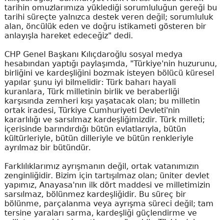
tarihin omuzlarımıza yüklediği sorumluluğun gereği bu
tarihi süreçte yalnızca destek veren değil; sorumluluk
alan, öncülük eden ve doğru istikameti gösteren bir
anlayışla hareket edeceğiz" dedi.
CHP Genel Başkanı Kılıçdaroğlu sosyal medya
hesabından yaptığı paylaşımda, "Türkiye'nin huzurunu,
birliğini ve kardeşliğini bozmak isteyen bölücü küresel
yapılar şunu iyi bilmelidir: Türk baharı hayali
kuranlara, Türk milletinin birlik ve beraberliği
karşısında zemheri kışı yaşatacak olan; bu milletin
ortak iradesi, Türkiye Cumhuriyeti Devleti'nin
kararlılığı ve sarsılmaz kardeşliğimizdir. Türk milleti;
içerisinde barındırdığı bütün evlatlarıyla, bütün
kültürleriyle, bütün dilleriyle ve bütün renkleriyle
ayrılmaz bir bütündür.
Farklılıklarımız ayrışmanın değil, ortak vatanımızın
zenginliğidir. Bizim için tartışılmaz olan; üniter devlet
yapımız, Anayasa'nın ilk dört maddesi ve milletimizin
sarsılmaz, bölünmez kardeşliğidir. Bu süreç bir
bölünme, parçalanma veya ayrışma süreci değil; tam
tersine yaraları sarma, kardeşliği güçlendirme ve