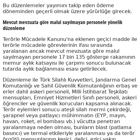
Bu düzenlemeler yayımını takip eden ödeme
döneminden geçerli olmak üzere yürürlüğe girecek.
Mevcut mevzuata göre malul sayılmayan personele yönelik
düzenleme
Terörle Mücadele Kanunu'na eklenen geçici madde ile
terörle mücadele görevlerinin ifası sırasında
yaralanan ancak mevcut mevzuata göre malul
sayılmayan personele 17 bin 135 gösterge rakamının
memur aylık katsayısı ile çarpımı sonucu bulunacak
tutarda aylık bağlanması esası getirilecek.
Düzenleme ile Türk Silahlı Kuvvetleri, Jandarma Genel
Komutanlığı ve Sahil Güvenlik Komutanlığının erbaş ve
erler dahil askeri personeli, Milli İstihbarat Teşkilatı
mensupları, Emniyet Hizmetleri Sınıfı personeli, askeri
öğrenciler ve güvenlik korucuları kapsama alınacak.
Terör eylemleri sonucu ateşli silah mermi çekirdeği,
şarapnel veya patlayıcı mühimmatın (EYP, mayın,
havan, roket, el bombası vb.) vücutta penetran
yaralanmaya neden olması, bunların blast (patlama
basıncı) ve termal etkileriyle yaralanması ya da terör
örgütü mensuplarının kesici, delici, ezici yakın