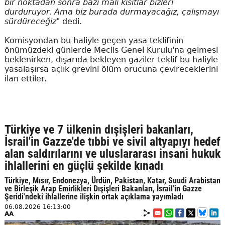
bir noktadan sonra bazı mali kısıtlar bizleri
durduruyor. Ama biz burada durmayacağız, çalışmayı
sürdüreceğiz"
dedi.
Komisyondan bu haliyle geçen yasa teklifinin
önümüzdeki günlerde Meclis Genel Kurulu'na gelmesi
beklenirken, dışarıda bekleyen gaziler teklif bu haliyle
yasalaşırsa açlık grevini ölüm orucuna çevireceklerini
ilan ettiler.
Türkiye ve 7 ülkenin dışişleri bakanları,
İsrail'in Gazze'de tıbbi ve sivil altyapıyı hedef
alan saldırılarını ve uluslararası insani hukuk
ihlallerini en güçlü şekilde kınadı
Türkiye, Mısır, Endonezya, Ürdün, Pakistan, Katar, Suudi Arabistan
ve Birleşik Arap Emirlikleri Dışişleri Bakanları, İsrail'in Gazze
Şeridi'ndeki ihlallerine ilişkin ortak açıklama yayımladı
06.08.2026 16:13:00
AA