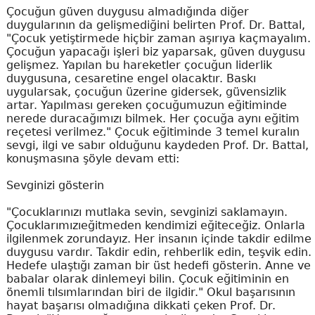
Çocuğun güven duygusu almadığında diğer
duygularının da gelişmediğini belirten Prof. Dr. Battal,
"Çocuk yetiştirmede hiçbir zaman aşırıya kaçmayalım.
Çocuğun yapacağı işleri biz yaparsak, güven duygusu
gelişmez. Yapılan bu hareketler çocuğun liderlik
duygusuna, cesaretine engel olacaktır. Baskı
uygularsak, çocuğun üzerine gidersek, güvensizlik
artar. Yapılması gereken çocuğumuzun eğitiminde
nerede duracağımızı bilmek. Her çocuğa aynı eğitim
reçetesi verilmez." Çocuk eğitiminde 3 temel kuralın
sevgi, ilgi ve sabır olduğunu kaydeden Prof. Dr. Battal,
konuşmasına şöyle devam etti:
Sevginizi gösterin
"Çocuklarınızı mutlaka sevin, sevginizi saklamayın.
Çocuklarımızıeğitmeden kendimizi eğiteceğiz. Onlarla
ilgilenmek zorundayız. Her insanın içinde takdir edilme
duygusu vardır. Takdir edin, rehberlik edin, teşvik edin.
Hedefe ulaştığı zaman bir üst hedefi gösterin. Anne ve
babalar olarak dinlemeyi bilin. Çocuk eğitiminin en
önemli tılsımlarından biri de ilgidir." Okul başarısının
hayat başarısı olmadığına dikkati çeken Prof. Dr.