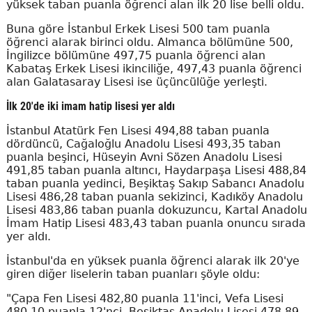
yüksek taban puanla öğrenci alan ilk 20 lise belli oldu.
Buna göre İstanbul Erkek Lisesi 500 tam puanla
öğrenci alarak birinci oldu. Almanca bölümüne 500,
İngilizce bölümüne 497,75 puanla öğrenci alan
Kabataş Erkek Lisesi ikinciliğe, 497,43 puanla öğrenci
alan Galatasaray Lisesi ise üçüncülüğe yerleşti.
İlk 20'de iki imam hatip lisesi yer aldı
İstanbul Atatürk Fen Lisesi 494,88 taban puanla
dördüncü, Cağaloğlu Anadolu Lisesi 493,35 taban
puanla beşinci, Hüseyin Avni Sözen Anadolu Lisesi
491,85 taban puanla altıncı, Haydarpaşa Lisesi 488,84
taban puanla yedinci, Beşiktaş Sakıp Sabancı Anadolu
Lisesi 486,28 taban puanla sekizinci, Kadıköy Anadolu
Lisesi 483,86 taban puanla dokuzuncu, Kartal Anadolu
İmam Hatip Lisesi 483,43 taban puanla onuncu sırada
yer aldı.
İstanbul'da en yüksek puanla öğrenci alarak ilk 20'ye
giren diğer liselerin taban puanları şöyle oldu:
"Çapa Fen Lisesi 482,80 puanla 11'inci, Vefa Lisesi
480,10 puanla 12'nci, Beşiktaş Anadolu Lisesi 478,89