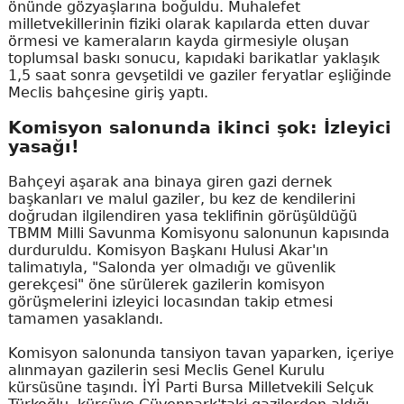
önünde gözyaşlarına boğuldu. Muhalefet
milletvekillerinin fiziki olarak kapılarda etten duvar
örmesi ve kameraların kayda girmesiyle oluşan
toplumsal baskı sonucu, kapıdaki barikatlar yaklaşık
1,5 saat sonra gevşetildi ve gaziler feryatlar eşliğinde
Meclis bahçesine giriş yaptı.
Komisyon salonunda ikinci şok: İzleyici
yasağı!
Bahçeyi aşarak ana binaya giren gazi dernek
başkanları ve malul gaziler, bu kez de kendilerini
doğrudan ilgilendiren yasa teklifinin görüşüldüğü
TBMM Milli Savunma Komisyonu salonunun kapısında
durduruldu. Komisyon Başkanı Hulusi Akar'ın
talimatıyla, "Salonda yer olmadığı ve güvenlik
gerekçesi" öne sürülerek gazilerin komisyon
görüşmelerini izleyici locasından takip etmesi
tamamen yasaklandı.
Komisyon salonunda tansiyon tavan yaparken, içeriye
alınmayan gazilerin sesi Meclis Genel Kurulu
kürsüsüne taşındı. İYİ Parti Bursa Milletvekili Selçuk