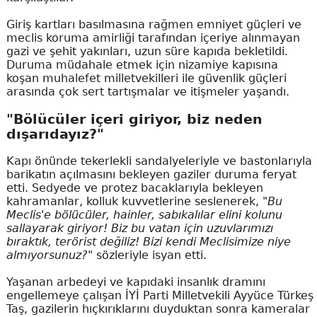
Giriş kartları basılmasına rağmen emniyet güçleri ve
meclis koruma amirliği tarafından içeriye alınmayan
gazi ve şehit yakınları, uzun süre kapıda bekletildi.
Duruma müdahale etmek için nizamiye kapısına
koşan muhalefet milletvekilleri ile güvenlik güçleri
arasında çok sert tartışmalar ve itişmeler yaşandı.
"Bölücüler içeri giriyor, biz neden
dışarıdayız?"
Kapı önünde tekerlekli sandalyeleriyle ve bastonlarıyla
barikatın açılmasını bekleyen gaziler duruma feryat
etti. Sedyede ve protez bacaklarıyla bekleyen
kahramanlar, kolluk kuvvetlerine seslenerek,
"Bu
Meclis'e bölücüler, hainler, sabıkalılar elini kolunu
sallayarak giriyor! Biz bu vatan için uzuvlarımızı
bıraktık, terörist değiliz! Bizi kendi Meclisimize niye
almıyorsunuz?"
sözleriyle isyan etti.
Yaşanan arbedeyi ve kapıdaki insanlık dramını
engellemeye çalışan İYİ Parti Milletvekili Ayyüce Türkeş
Taş, gazilerin hıçkırıklarını duyduktan sonra kameralar