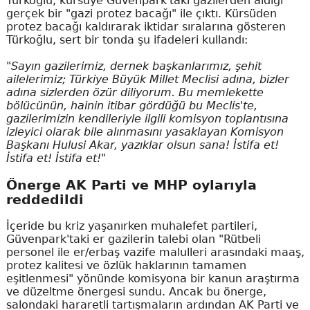
Türkoğlu, kürsüye Güvenpark'taki gazilerden aldığı
gerçek bir "gazi protez bacağı" ile çıktı. Kürsüden
protez bacağı kaldırarak iktidar sıralarına gösteren
Türkoğlu, sert bir tonda şu ifadeleri kullandı:
"Sayın gazilerimiz, dernek başkanlarımız, şehit
ailelerimiz; Türkiye Büyük Millet Meclisi adına, bizler
adına sizlerden özür diliyorum. Bu memlekette
bölücünün, hainin itibar gördüğü bu Meclis'te,
gazilerimizin kendileriyle ilgili komisyon toplantısına
izleyici olarak bile alınmasını yasaklayan Komisyon
Başkanı Hulusi Akar, yazıklar olsun sana! İstifa et!
İstifa et! İstifa et!"
Önerge AK Parti ve MHP oylarıyla
reddedildi
İçeride bu kriz yaşanırken muhalefet partileri,
Güvenpark'taki er gazilerin talebi olan "Rütbeli
personel ile er/erbaş vazife malulleri arasındaki maaş,
protez kalitesi ve özlük haklarının tamamen
eşitlenmesi" yönünde komisyona bir kanun araştırma
ve düzeltme önergesi sundu. Ancak bu önerge,
salondaki hararetli tartışmaların ardından AK Parti ve