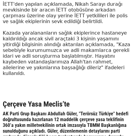
İETT'den yapılan açıklamada, Nikah Sarayı durağı
mevkisinde bir aracın İETT otobüsüne arkadan
çarpması üzerine olay yerine İETT yetkilileri ile polis
ve sağlık ekiplerinin sevk edildiği belirtildi.
Kazada yaralananların sağlık ekiplerince hastaneye
kaldırıldığı ancak sivil araçtaki 3 kişinin yaşamını
yitirdiği bilgisinin alındığı aktarılan açıklamada, "Kaza
sebebiyle kurumumuzca ve adli makamlarca gerekli
idari ve adli soruşturma başlatılmıştır. Hayatını
kaybeden vatandaşlarımıza Allah'tan rahmet,
ailelerine ve yakınlarına başsağlığı dileriz" ifadeleri
kullanıldı.
Çerçeve Yasa Meclis’te
AK Parti Grup Başkanı Abdullah Güler, "Terörsüz Türkiye" hedefi
doğrultusunda hazırlanan 12 maddelik çerçeve yasa teklifinin
360’a yakın milletvekilinin ortak imzasıyla TBMM Başkanlığına
sunulduğunu açıkladı. Güler, düzenlemenin detaylarını parti