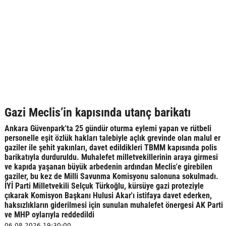
Gazi Meclis’in kapısında utanç barikatı
Ankara Güvenpark'ta 25 gündür oturma eylemi yapan ve rütbeli
personelle eşit özlük hakları talebiyle açlık grevinde olan malul er
gaziler ile şehit yakınları, davet edildikleri TBMM kapısında polis
barikatıyla durduruldu. Muhalefet milletvekillerinin araya girmesi
ve kapıda yaşanan büyük arbedenin ardından Meclis'e girebilen
gaziler, bu kez de Milli Savunma Komisyonu salonuna sokulmadı.
İYİ Parti Milletvekili Selçuk Türkoğlu, kürsüye gazi proteziyle
çıkarak Komisyon Başkanı Hulusi Akar'ı istifaya davet ederken,
haksızlıkların giderilmesi için sunulan muhalefet önergesi AK Parti
ve MHP oylarıyla reddedildi
06.08.2026 19:30:00