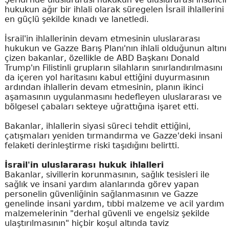
hukukun ağır bir ihlali olarak süregelen İsrail ihlallerini
en güçlü şekilde kınadı ve lanetledi.
İsrail'in ihlallerinin devam etmesinin uluslararası
hukukun ve Gazze Barış Planı'nın ihlali olduğunun altını
çizen bakanlar, özellikle de ABD Başkanı Donald
Trump'ın Filistinli grupların silahların sınırlandırılmasını
da içeren yol haritasını kabul ettiğini duyurmasının
ardından ihlallerin devam etmesinin, planın ikinci
aşamasının uygulanmasını hedefleyen uluslararası ve
bölgesel çabaları sekteye uğrattığına işaret etti.
Bakanlar, ihlallerin siyasi süreci tehdit ettiğini,
çatışmaları yeniden tırmandırma ve Gazze'deki insani
felaketi derinleştirme riski taşıdığını belirtti.
İsrail'in uluslararası hukuk ihlalleri
Bakanlar, sivillerin korunmasının, sağlık tesisleri ile
sağlık ve insani yardım alanlarında görev yapan
personelin güvenliğinin sağlanmasının ve Gazze
genelinde insani yardım, tıbbi malzeme ve acil yardım
malzemelerinin "derhal güvenli ve engelsiz şekilde
ulaştırılmasının" hiçbir koşul altında taviz