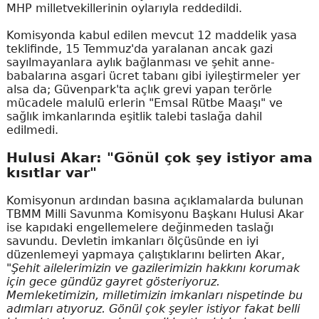
MHP milletvekillerinin oylarıyla reddedildi.
Komisyonda kabul edilen mevcut 12 maddelik yasa
teklifinde, 15 Temmuz'da yaralanan ancak gazi
sayılmayanlara aylık bağlanması ve şehit anne-
babalarına asgari ücret tabanı gibi iyileştirmeler yer
alsa da; Güvenpark'ta açlık grevi yapan terörle
mücadele malulü erlerin "Emsal Rütbe Maaşı" ve
sağlık imkanlarında eşitlik talebi taslağa dahil
edilmedi.
Hulusi Akar: "Gönül çok şey istiyor ama
kısıtlar var"
Komisyonun ardından basına açıklamalarda bulunan
TBMM Milli Savunma Komisyonu Başkanı Hulusi Akar
ise kapıdaki engellemelere değinmeden taslağı
savundu. Devletin imkanları ölçüsünde en iyi
düzenlemeyi yapmaya çalıştıklarını belirten Akar,
"Şehit ailelerimizin ve gazilerimizin hakkını korumak
için gece gündüz gayret gösteriyoruz.
Memleketimizin, milletimizin imkanları nispetinde bu
adımları atıyoruz. Gönül çok şeyler istiyor fakat belli