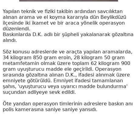
Yapılan teknik ve fiziki takibin ardından savcılıktan
alınan arama ve el koyma kararıyla dün Beylikdüzü
ilçesinde iki ikamet ve bir araca yönelik operasyon
düzenlendi.
Baskınlarda D.K. adlı bir şüpheli yakalanarak gözaltına
alındı.
Söz konusu adreslerde ve araçta yapılan aramalarda,
34 kilogram 850 gram eroin, 28 kilogram 50 gram
metamfetamin olmak üzere toplam 62 kilogram 900
gram uyuşturucu madde ele geçirildi. Operasyon
sırasında gözaltına alınan D.K., ifadesi alınmak üzere
emniyete götürüldü. Emniyet ifadesi tamamlanan
şahıs, 'uyuşturucu veya uyarıcı madde bulundurma'
suçundan adliyeye sevk edildi.
Öte yandan operasyon timlerinin adreslere baskın anı
polis kamerasına saniye saniye yansıdı.