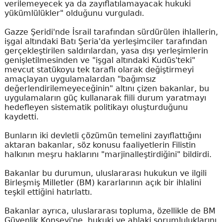
verilemeyecek ya da zayıflatılamayacak hukuki
yükümlülükler" olduğunu vurguladı.
Gazze Şeridi'nde İsrail tarafından sürdürülen ihlallerin,
işgal altındaki Batı Şeria'da yerleşimciler tarafından
gerçekleştirilen saldırılardan, yasa dışı yerleşimlerin
genişletilmesinden ve "işgal altındaki Kudüs'teki"
mevcut statükoyu tek taraflı olarak değiştirmeyi
amaçlayan uygulamalardan "bağımsız
değerlendirilemeyeceğinin" altını çizen bakanlar, bu
uygulamaların güç kullanarak fiili durum yaratmayı
hedefleyen sistematik politikayı oluşturduğunu
kaydetti.
Bunların iki devletli çözümün temelini zayıflattığını
aktaran bakanlar, söz konusu faaliyetlerin Filistin
halkının meşru haklarını "marjinalleştirdiğini" bildirdi.
Bakanlar bu durumun, uluslararası hukukun ve ilgili
Birleşmiş Milletler (BM) kararlarının açık bir ihlalini
teşkil ettiğini hatırlattı.
Bakanlar ayrıca, uluslararası topluma, özellikle de BM
Güvenlik Konseyi'ne, hukuki ve ahlaki sorumluluklarını