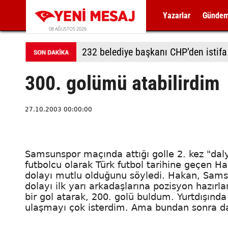
Yazarlar
Günde
08 AĞUSTOS 2026
232 belediye başkanı CHP’den istifa 
300. golümü atabilirdim
27.10.2003 00:00:00
Samsunspor maçında attığı golle 2. kez "daly
futbolcu olarak Türk futbol tarihine geçen H
dolayı mutlu olduğunu söyledi. Hakan, Sam
dolayı ilk yarı arkadaşlarına pozisyon hazırl
bir gol atarak, 200. golü buldum. Yurtdışınd
ulaşmayı çok isterdim. Ama bundan sonra d