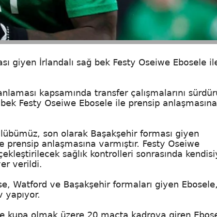
ı giyen İrlandalı sağ bek Festy Oseiwe Ebosele il
nlaması kapsamında transfer çalışmalarını sürdür
ğ bek Festy Oseiwe Ebosele ile prensip anlaşmasına
lübümüz, son olarak Başakşehir forması giyen
le prensip anlaşmasına varmıştır. Festy Oseiwe
ekleştirilecek sağlık kontrolleri sonrasında kendisi
r verildi.
e, Watford ve Başakşehir formaları giyen Ebosele
v yapıyor.
 ve kupa olmak üzere 20 maçta kadroya giren Ebose