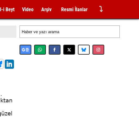
⤵
l-i Beyt
Video
Arşiv
Resmi İlanlar
.
aktan
güzel