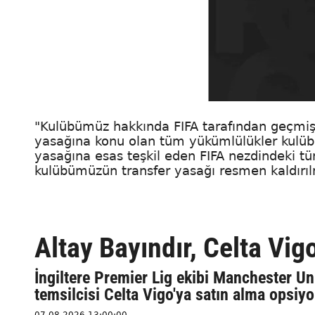
"Kulübümüz hakkında FIFA tarafından geçmiş 
yasağına konu olan tüm yükümlülükler kulübü
yasağına esas teşkil eden FIFA nezdindeki t
kulübümüzün transfer yasağı resmen kaldırılm
Altay Bayındır, Celta Vig
İngiltere Premier Lig ekibi Manchester Uni
temsilcisi Celta Vigo'ya satın alma opsiyo
07.08.2026 13:00:00