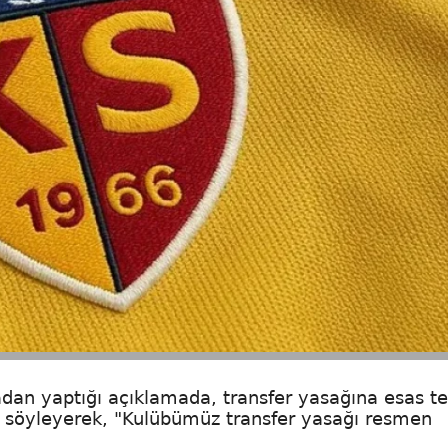
dan yaptığı açıklamada, transfer yasağına esas te
ı söyleyerek, "Kulübümüz transfer yasağı resmen