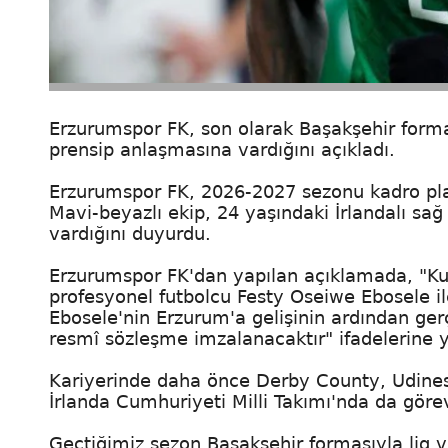
Erzurumspor FK, son olarak Başakşehir formas
prensip anlaşmasına vardığını açıkladı.
Erzurumspor FK, 2026-2027 sezonu kadro pla
Mavi-beyazlı ekip, 24 yaşındaki İrlandalı sa
vardığını duyurdu.
Erzurumspor FK'dan yapılan açıklamada, "Ku
profesyonel futbolcu Festy Oseiwe Ebosele i
Ebosele'nin Erzurum'a gelişinin ardından gerç
resmî sözleşme imzalanacaktır" ifadelerine ye
Kariyerinde daha önce Derby County, Udines
İrlanda Cumhuriyeti Milli Takımı'nda da göre
Geçtiğimiz sezon Başakşehir formasıyla lig