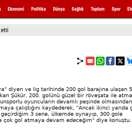
m
Ekonomi
Politika
Dünya
Sağlık
Toplum
Spor
Eh
etti
a" diyen ve lig tarihinde 200 gol barajına ulaşan 5
akan Şükür, 200. golünü güzel bir röveşata ile atm
sunsporlu oyuncuların devamlı peşinde olmasından
amaya çalıştığını kaydederek, "Ancak ikinci yarıda 
a geçirdiğim 3 sene, ülkemde oynayıp, 300 gole
a çok gol atmaya devam edeceğim" diye konuştu.