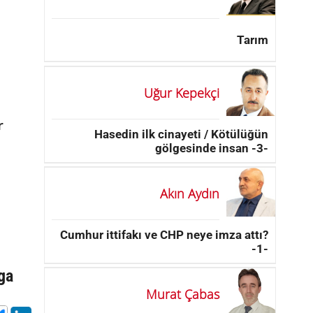
Tarım
Uğur Kepekçi
r
Hasedin ilk cinayeti / Kötülüğün
gölgesinde insan -3-
Akın Aydın
Cumhur ittifakı ve CHP neye imza attı?
-1-
iga
Murat Çabas