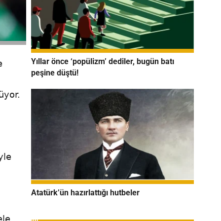
Yıllar önce ‘popülizm’ dediler, bugün batı
e
peşine düştü!
üyor.
yle
,
Atatürk’ün hazırlattığı hutbeler
le,