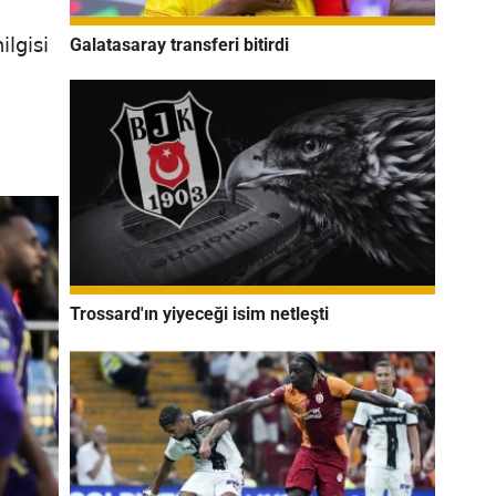
ilgisi
Galatasaray transferi bitirdi
Trossard'ın yiyeceği isim netleşti