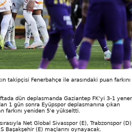
n takipçisi Fenerbahçe ile arasındaki puan farkını
. haftada dün deplasmanda Gaziantep FK'yi 3-1 yene
undan 1 gün sonra Eyüpspor deplasmanına çıkan
 farkını yeniden 5'e yükseltti.
 sırasıyla Net Global Sivasspor (E), Trabzonspor (D)
MS Başakşehir (E) maçlarını oynayacak.