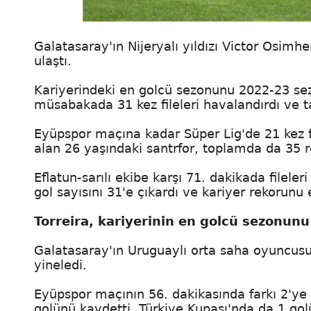
Galatasaray'ın Nijeryalı yıldızı Victor Osimh
ulaştı.
Kariyerindeki en golcü sezonunu 2022-23 s
müsabakada 31 kez fileleri havalandırdı ve t
Eyüpspor maçına kadar Süper Lig'de 21 kez fil
alan 26 yaşındaki santrfor, toplamda da 35 r
Eflatun-sarılı ekibe karşı 71. dakikada filele
gol sayısını 31'e çıkardı ve kariyer rekorunu 
Torreira, kariyerinin en golcü sezonunu
Galatasaray'ın Uruguaylı orta saha oyuncusu
yineledi.
Eyüpspor maçının 56. dakikasında farkı 2'ye 
golünü kaydetti. Türkiye Kupası'nda da 1 golü