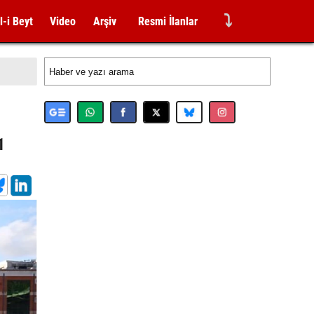
⤵
l-i Beyt
Video
Arşiv
Resmi İlanlar
1