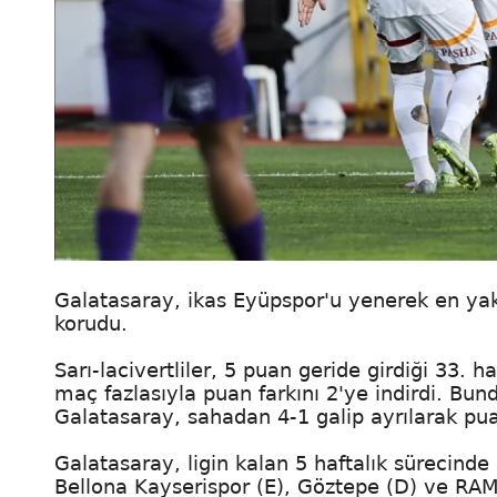
Galatasaray, ikas Eyüpspor'u yenerek en yakı
korudu.
Sarı-lacivertliler, 5 puan geride girdiği 33
maç fazlasıyla puan farkını 2'ye indirdi. B
Galatasaray, sahadan 4-1 galip ayrılarak puan
Galatasaray, ligin kalan 5 haftalık sürecinde
Bellona Kayserispor (E), Göztepe (D) ve RA