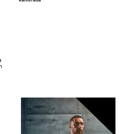
a
n
.