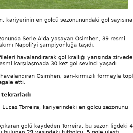
en, kariyerinin en golcü sezonunundaki gol sayısına
ezonunda Serie A'da yaşayan Osimhen, 39 resmi
akımı Napoli'yi şampiyonluğa taşıdı.
eleri havalandırarak gol krallığı yarışında zirvede
esmi karşılaşmada 30 kez gol sevinci yaşadı.
ri havalandıran Osimhen, sarı-kırmızılı formayla to
egale etti.
 tekrarladı
 Lucas Torreira, kariyerindeki en golcü sezonunu
çıkaran golü kaydeden Torreira, bu sezon ligdeki 4
 bulunan 29 yaşındaki futbolcu, 5 gole ulaştı.