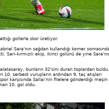
ttığı gollerle skor üretiyor.
briel Sara'nın sağdan kullandığı korner sonrasınd
i. Sarı-kırmızılı ekip, ikinci golünü de yine Sara'nı
alatasaray, bunların 32'sini duran toplardan buldu
 10, serbest vuruşların ardından 9, taç atışları
spor karşısında Sallai'nin filelere gönderdiği meşin
nan 10. gol oldu.