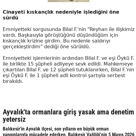
Cinayeti kıskançlık nedeniyle işlediğini öne
sürdü
Emniyetteki sorgusunda Bilal F.'nin "Reyhan ile ilişkimiz
vardı. Başkasıyla görüştüğünü düşündüğüm için
kıskançlık krizine girdim. Bu nedenle saldırıyı
gerçekleştirdim" dediği öne sürüldü.
Emniyetteki işlemlerinin ardından Bilal F. ve eşi Öykü F.
ile birlikte 15 şüpheli adliyeye sevk edildi. Mahkemeye
çıkartılan Bilal F. ve 12 şüpheli tutuklanırken, Bilal F.'nin
eşi Öykü F. ile 1 şüpheli adli kontrol şartıyla serbest
bırakıldı.
Ayvalık'ta ormanlara giriş yasak ama denetim
yetersiz
Balıkesir'in Ayvalık ilçesi, son yılların en büyük orman
yangınlarıyla mücadele ederken, Balıkesir Valiliği'nin 5 Mayıs 2026