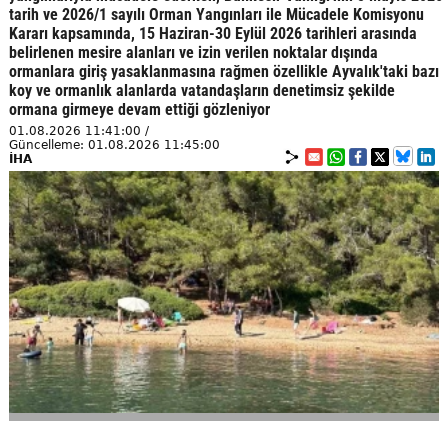
tarih ve 2026/1 sayılı Orman Yangınları ile Mücadele Komisyonu
Kararı kapsamında, 15 Haziran-30 Eylül 2026 tarihleri arasında
belirlenen mesire alanları ve izin verilen noktalar dışında
ormanlara giriş yasaklanmasına rağmen özellikle Ayvalık'taki bazı
koy ve ormanlık alanlarda vatandaşların denetimsiz şekilde
ormana girmeye devam ettiği gözleniyor
01.08.2026 11:41:00 /
Güncelleme: 01.08.2026 11:45:00
İHA