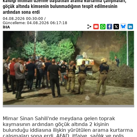
kaldığı ihtimali üzerine başlatılan arama kurtarma çalışmaları,
göçük altında kimsenin bulunmadığının tespit edilmesinin
ardından sona erdi
04.08.2026 00:30:00 /
Güncelleme: 04.08.2026 06:17:18
İHA
Mimar Sinan Sahili'nde meydana gelen toprak
kaymasının ardından göçük altında 2 kişinin
bulunduğu iddiasına ilişkin yürütülen arama kurtarma
çalışmaları sona erdi. AFAD, itfaiye, sağlık ve polis