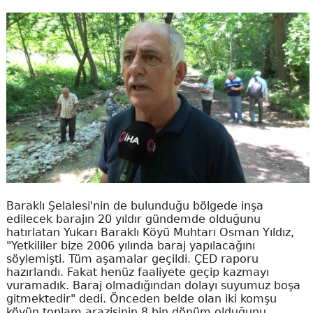
Baraklı Şelalesi'nin de bulunduğu bölgede inşa
edilecek barajın 20 yıldır gündemde olduğunu
hatırlatan Yukarı Baraklı Köyü Muhtarı Osman Yıldız,
"Yetkililer bize 2006 yılında baraj yapılacağını
söylemişti. Tüm aşamalar geçildi. ÇED raporu
hazırlandı. Fakat henüz faaliyete geçip kazmayı
vuramadık. Baraj olmadığından dolayı suyumuz boşa
gitmektedir" dedi. Önceden belde olan iki komşu
köyün toplam arazisinin 8 bin dönüm olduğunu