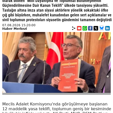
olarak bilinen “Millî Dayanışma ve Toplumsal Bütünleşmenin
Güçlendirilmesine Dair Kanun Teklifi” ülkede tansiyonu yükseltti.
Taslağın altına imza atan siyasi aktörlere yönelik sokaktaki öfke
çığ gibi büyürken, muhalefet kanadından gelen sert açıklamalar ve
sivil toplumun protestoları siyasetin gündemini tamamen değiştirdi
07.08.2026 15:20:00
Haber Merkezi
Meclis Adalet Komisyonu'nda görüşülmeye başlanan
12 maddelik yasa teklifi, toplumun geniş bir kesiminde