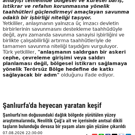
anlayışı temelinde bölgesel ve küresel barış,
istikrar ve refahın korunmasına yönelik
taahhütleri güçlendirmeyi amaçlayan savunma
odaklı bir işbirliği niteliği taşıyor.
Yetkililer, anlaşmanın yalnızca üç imzacı devletin
birbirlerinin savunmasını destekleme taahhüdüyle
değil, aynı zamanda savunma sanayisi işbirliğini ve
birlikte çalışabilirliği artırma taahhütleriyle de
tamamen savunma niteliği taşıdığını vurguluyor.
Türk yetkililer,
"anlaşmanın saldırgan bir askeri
cephe, çevreleme girişimi veya saldırı
planlaması değil, bölgesel istikrarı sağlamaya
yönelik Terörsüz Bölge hedefine de katkı
sağlayacak bir adım"
olduğunu ifade ediyor.
Şanlıurfa'da heyecan yaratan keşif
Şanlıurfa'nın doğusundaki dağlık bölgede yürütülen yüzey
araştırmalarında, Neolitik Çağ'a ait ve içerisinde anıtsal dikili
taşların bulunduğu devasa bir yaşam alanı gün yüzüne çıkarıldı
07.08.2026 22:30:00