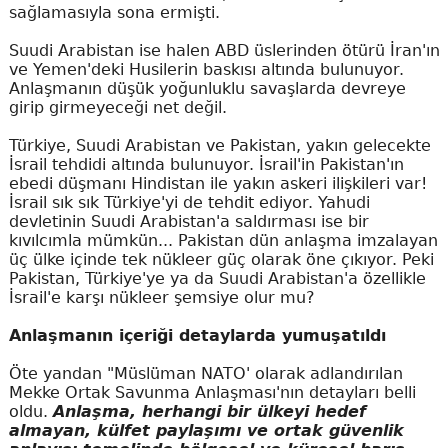
sağlamasıyla sona ermişti.
Suudi Arabistan ise halen ABD üslerinden ötürü İran'ın
ve Yemen'deki Husilerin baskısı altında bulunuyor.
Anlaşmanın düşük yoğunluklu savaşlarda devreye
girip girmeyeceği net değil.
Türkiye, Suudi Arabistan ve Pakistan, yakın gelecekte
İsrail tehdidi altında bulunuyor. İsrail'in Pakistan'ın
ebedi düşmanı Hindistan ile yakın askeri ilişkileri var!
İsrail sık sık Türkiye'yi de tehdit ediyor. Yahudi
devletinin Suudi Arabistan'a saldırması ise bir
kıvılcımla mümkün... Pakistan dün anlaşma imzalayan
üç ülke içinde tek nükleer güç olarak öne çıkıyor. Peki
Pakistan, Türkiye'ye ya da Suudi Arabistan'a özellikle
İsrail'e karşı nükleer şemsiye olur mu?
Anlaşmanın içeriği detaylarda yumuşatıldı
Öte yandan "Müslüman NATO' olarak adlandırılan
Mekke Ortak Savunma Anlaşması'nın detayları belli
oldu.
Anlaşma, herhangi bir ülkeyi hedef
almayan, külfet paylaşımı ve ortak güvenlik