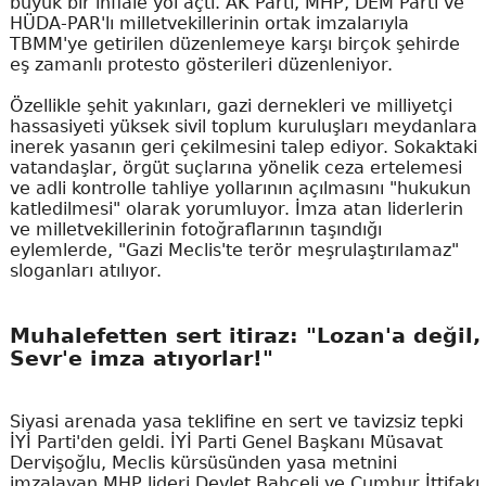
büyük bir infiale yol açtı. AK Parti, MHP, DEM Parti ve
HÜDA-PAR'lı milletvekillerinin ortak imzalarıyla
TBMM'ye getirilen düzenlemeye karşı birçok şehirde
eş zamanlı protesto gösterileri düzenleniyor.
Özellikle şehit yakınları, gazi dernekleri ve milliyetçi
hassasiyeti yüksek sivil toplum kuruluşları meydanlara
inerek yasanın geri çekilmesini talep ediyor. Sokaktaki
vatandaşlar, örgüt suçlarına yönelik ceza ertelemesi
ve adli kontrolle tahliye yollarının açılmasını "hukukun
katledilmesi" olarak yorumluyor. İmza atan liderlerin
ve milletvekillerinin fotoğraflarının taşındığı
eylemlerde, "Gazi Meclis'te terör meşrulaştırılamaz"
sloganları atılıyor.
Muhalefetten sert itiraz: "Lozan'a değil,
Sevr'e imza atıyorlar!"
Siyasi arenada yasa teklifine en sert ve tavizsiz tepki
İYİ Parti'den geldi. İYİ Parti Genel Başkanı Müsavat
Dervişoğlu, Meclis kürsüsünden yasa metnini
imzalayan MHP lideri Devlet Bahçeli ve Cumhur İttifakı