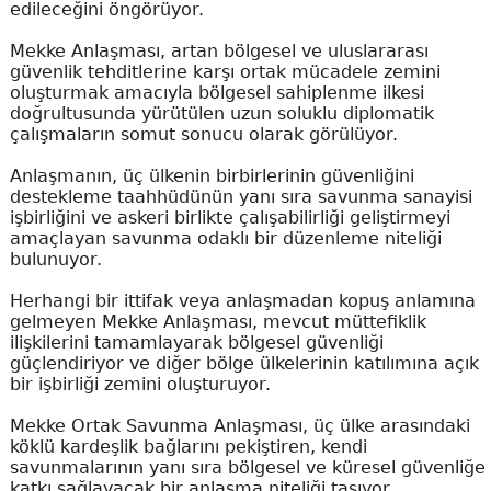
edileceğini öngörüyor.
Mekke Anlaşması, artan bölgesel ve uluslararası
güvenlik tehditlerine karşı ortak mücadele zemini
oluşturmak amacıyla bölgesel sahiplenme ilkesi
doğrultusunda yürütülen uzun soluklu diplomatik
çalışmaların somut sonucu olarak görülüyor.
Anlaşmanın, üç ülkenin birbirlerinin güvenliğini
destekleme taahhüdünün yanı sıra savunma sanayisi
işbirliğini ve askeri birlikte çalışabilirliği geliştirmeyi
amaçlayan savunma odaklı bir düzenleme niteliği
bulunuyor.
Herhangi bir ittifak veya anlaşmadan kopuş anlamına
gelmeyen Mekke Anlaşması, mevcut müttefiklik
ilişkilerini tamamlayarak bölgesel güvenliği
güçlendiriyor ve diğer bölge ülkelerinin katılımına açık
bir işbirliği zemini oluşturuyor.
Mekke Ortak Savunma Anlaşması, üç ülke arasındaki
köklü kardeşlik bağlarını pekiştiren, kendi
savunmalarının yanı sıra bölgesel ve küresel güvenliğe
katkı sağlayacak bir anlaşma niteliği taşıyor.