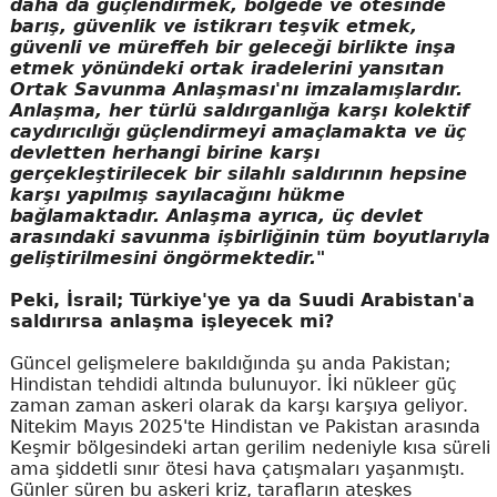
daha da güçlendirmek, bölgede ve ötesinde
barış, güvenlik ve istikrarı teşvik etmek,
güvenli ve müreffeh bir geleceği birlikte inşa
etmek yönündeki ortak iradelerini yansıtan
Ortak Savunma Anlaşması'nı imzalamışlardır.
Anlaşma, her türlü saldırganlığa karşı kolektif
caydırıcılığı güçlendirmeyi amaçlamakta ve üç
devletten herhangi birine karşı
gerçekleştirilecek bir silahlı saldırının hepsine
karşı yapılmış sayılacağını hükme
bağlamaktadır. Anlaşma ayrıca, üç devlet
arasındaki savunma işbirliğinin tüm boyutlarıyla
geliştirilmesini öngörmektedir."
Peki, İsrail; Türkiye'ye ya da Suudi Arabistan'a
saldırırsa anlaşma işleyecek mi?
Güncel gelişmelere bakıldığında şu anda Pakistan;
Hindistan tehdidi altında bulunuyor. İki nükleer güç
zaman zaman askeri olarak da karşı karşıya geliyor.
Nitekim Mayıs 2025'te Hindistan ve Pakistan arasında
Keşmir bölgesindeki artan gerilim nedeniyle kısa süreli
ama şiddetli sınır ötesi hava çatışmaları yaşanmıştı.
Günler süren bu askeri kriz, tarafların ateşkes