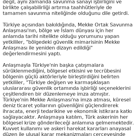
değil, aynı zamanda savunma sanayi işbirliğini ve
birlikte çalışabilirliği artırma taahhütleriyle de
tamamen savunma niteliğinde olduğunu dile getirdi.
Türkiye açısından bakıldığında, Mekke Ortak Savunma
Anlaşması'nın, bölge ve İslam dünyası için her
anlamda tarihi nitelikte olduğu yorumunu yapan
yetkililer, "bölgedeki güvenlik mimarisinin Mekke
Anlaşması ile yeniden dizayn edildiği"
değerlendirmesini yaptı.
Anlaşmayla Türkiye'nin başka çatışmalara
sürüklenmediğini, bölgesel etkisini ve tecrübesini
bölgenin güçlü aktörleriyle birleştirdiğini belirten
yetkililer, "Türkiye değişen ve karmaşıklaşan
uluslararası güvenlik ortamında işbirliği seçeneklerini
çeşitlendiren bir düzenlemeye imza atmıştır.
Türkiye'nin Mekke Anlaşması'na imza atması, küresel
deniz ticaret yollarının güvenliğini güçlendirerek
ihracata, enerji tedarikine ve ekonomik istikrara katkı
sağlayacaktır. Anlaşmaya katılım, Türk askerinin her
bölgesel krize gönderileceği anlamına gelmemektedir.
Kuvvet kullanımı ve askeri harekat kararları anayasal
düzen ile ulusal karar mekanizmaları çerçevesinde