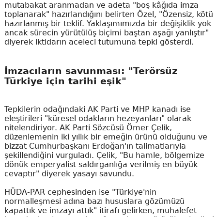
mutabakat aranmadan ve adeta "boş kâğıda imza
toplanarak" hazırlandığını belirten Özel, "Özensiz, kötü
hazırlanmış bir teklif. Yaklaşımımızda bir değişiklik yok
ancak sürecin yürütülüş biçimi baştan aşağı yanlıştır"
diyerek iktidarın aceleci tutumuna tepki gösterdi.
İmzacıların savunması: "Terörsüz
Türkiye için tarihi eşik"
Tepkilerin odağındaki AK Parti ve MHP kanadı ise
eleştirileri "küresel odakların hezeyanları" olarak
nitelendiriyor. AK Parti Sözcüsü Ömer Çelik,
düzenlemenin iki yıllık bir emeğin ürünü olduğunu ve
bizzat Cumhurbaşkanı Erdoğan'ın talimatlarıyla
şekillendiğini vurguladı. Çelik, "Bu hamle, bölgemize
dönük emperyalist saldırganlığa verilmiş en büyük
cevaptır" diyerek yasayı savundu.
HÜDA-PAR cephesinden ise "Türkiye'nin
normalleşmesi adına bazı hususlara gözümüzü
kapattık ve imzayı attık" itirafı gelirken, muhalefet