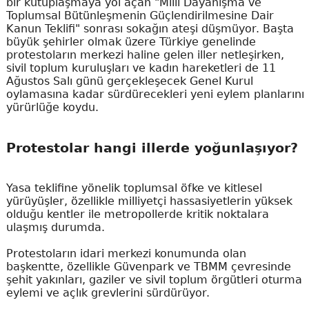
bir kutuplaşmaya yol açan "Millî Dayanışma ve
Toplumsal Bütünleşmenin Güçlendirilmesine Dair
Kanun Teklifi" sonrası sokağın ateşi düşmüyor. Başta
büyük şehirler olmak üzere Türkiye genelinde
protestoların merkezi haline gelen iller netleşirken,
sivil toplum kuruluşları ve kadın hareketleri de 11
Ağustos Salı günü gerçekleşecek Genel Kurul
oylamasına kadar sürdürecekleri yeni eylem planlarını
yürürlüğe koydu.
Protestolar hangi illerde yoğunlaşıyor?
Yasa teklifine yönelik toplumsal öfke ve kitlesel
yürüyüşler, özellikle milliyetçi hassasiyetlerin yüksek
olduğu kentler ile metropollerde kritik noktalara
ulaşmış durumda.
Protestoların idari merkezi konumunda olan
başkentte, özellikle Güvenpark ve TBMM çevresinde
şehit yakınları, gaziler ve sivil toplum örgütleri oturma
eylemi ve açlık grevlerini sürdürüyor.