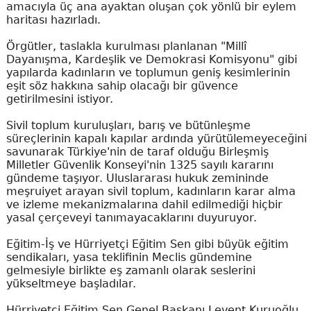
amacıyla üç ana ayaktan oluşan çok yönlü bir eylem
haritası hazırladı.
Örgütler, taslakla kurulması planlanan "Millî
Dayanışma, Kardeşlik ve Demokrasi Komisyonu" gibi
yapılarda kadınların ve toplumun geniş kesimlerinin
eşit söz hakkına sahip olacağı bir güvence
getirilmesini istiyor.
Sivil toplum kuruluşları, barış ve bütünleşme
süreçlerinin kapalı kapılar ardında yürütülemeyeceğini
savunarak Türkiye'nin de taraf olduğu Birleşmiş
Milletler Güvenlik Konseyi'nin 1325 sayılı kararını
gündeme taşıyor. Uluslararası hukuk zemininde
meşruiyet arayan sivil toplum, kadınların karar alma
ve izleme mekanizmalarına dahil edilmediği hiçbir
yasal çerçeveyi tanımayacaklarını duyuruyor.
Eğitim-İş ve Hürriyetçi Eğitim Sen gibi büyük eğitim
sendikaları, yasa teklifinin Meclis gündemine
gelmesiyle birlikte eş zamanlı olarak seslerini
yükseltmeye başladılar.
Hürriyetçi Eğitim Sen Genel Başkanı Levent Kuruoğlu,