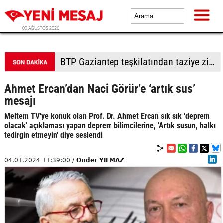
09 AĞUSTOS 2026
BTP Gaziantep teşkilatından taziye ziyareti: Cevizli köyü halkıyla buluşma
Ahmet Ercan’dan Naci Görür’e ‘artık sus’
mesajı
Meltem TV'ye konuk olan Prof. Dr. Ahmet Ercan sık sık 'deprem
olacak' açıklaması yapan deprem bilimcilerine, 'Artık susun, halkı
tedirgin etmeyin' diye seslendi
04.01.2024 11:39:00 /
Önder YILMAZ