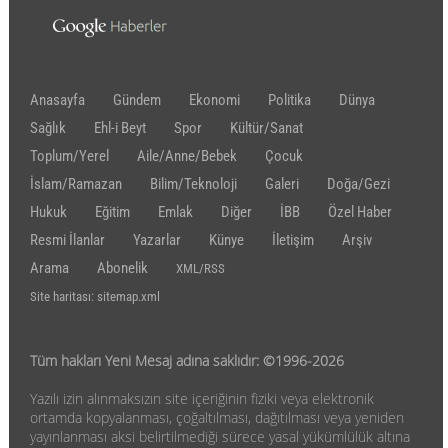
Anasayfa
Gündem
Ekonomi
Politika
Dünya
Sağlık
Ehl-i Beyt
Spor
Kültür/Sanat
Toplum/Yerel
Aile/Anne/Bebek
Çocuk
İslam/Ramazan
Bilim/Teknoloji
Galeri
Doğa/Gezi
Hukuk
Eğitim
Emlak
Diğer
İBB
Özel Haber
Resmi İlanlar
Yazarlar
Künye
İletişim
Arşiv
Arama
Abonelik
XML/RSS
Site haritası: sitemap.xml
Tüm hakları Yeni Mesaj adına saklıdır: ©1996-2026
Yazılı izin alınmaksızın site içeriğinin fiziki veya elektronik
ortamda kopyalanması, çoğaltılması, dağıtılması veya yeniden
yayınlanması aksi belirtilmediği sürece yasal yükümlülük altına