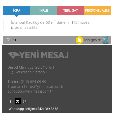
Beşyol Mah. 502. Sok. No: 6/1
Küçükçekmece / İstanbul
Telefon: (212) 624 09 99
E-posta: internet@yenimesaj.com.tr
gundogdu@yenimesaj.com.tr
WhatsApp iletişim:
(542)
289 52 85