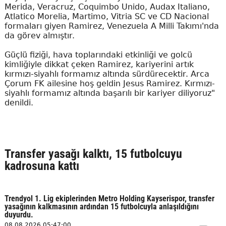
Merida, Veracruz, Coquimbo Unido, Audax Italiano,
Atlatico Morelia, Martimo, Vitria SC ve CD Nacional
formaları giyen Ramirez, Venezuela A Milli Takımı'nda
da görev almıştır.
Güçlü fiziği, hava toplarındaki etkinliği ve golcü
kimliğiyle dikkat çeken Ramirez, kariyerini artık
kırmızı-siyahlı formamız altında sürdürecektir. Arca
Çorum FK ailesine hoş geldin Jesus Ramirez. Kırmızı-
siyahlı formamız altında başarılı bir kariyer diliyoruz"
denildi.
Transfer yasağı kalktı, 15 futbolcuyu
kadrosuna kattı
Trendyol 1. Lig ekiplerinden Metro Holding Kayserispor, transfer
yasağının kalkmasının ardından 15 futbolcuyla anlaşıldığını
duyurdu.
08.08.2026 05:47:00