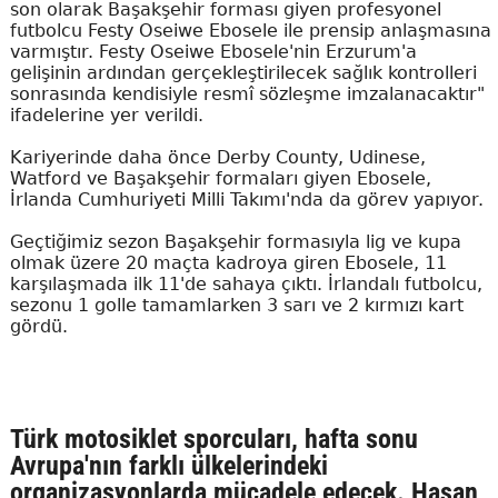
son olarak Başakşehir forması giyen profesyonel
futbolcu Festy Oseiwe Ebosele ile prensip anlaşmasına
varmıştır. Festy Oseiwe Ebosele'nin Erzurum'a
gelişinin ardından gerçekleştirilecek sağlık kontrolleri
sonrasında kendisiyle resmî sözleşme imzalanacaktır"
ifadelerine yer verildi.
Kariyerinde daha önce Derby County, Udinese,
Watford ve Başakşehir formaları giyen Ebosele,
İrlanda Cumhuriyeti Milli Takımı'nda da görev yapıyor.
Geçtiğimiz sezon Başakşehir formasıyla lig ve kupa
olmak üzere 20 maçta kadroya giren Ebosele, 11
karşılaşmada ilk 11'de sahaya çıktı. İrlandalı futbolcu,
sezonu 1 golle tamamlarken 3 sarı ve 2 kırmızı kart
gördü.
Türk motosiklet sporcuları, hafta sonu
Avrupa'nın farklı ülkelerindeki
organizasyonlarda mücadele edecek. Hasan