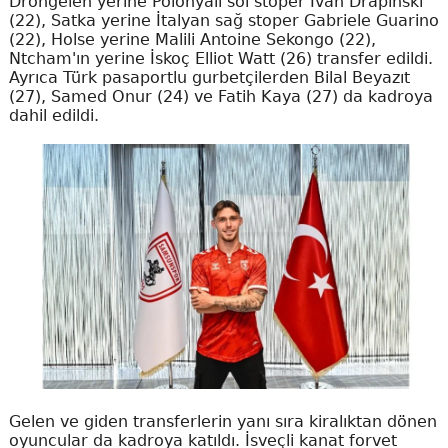
Drongelen yerine Polonyalı sol stoper Ivan Drapinski
(22), Satka yerine İtalyan sağ stoper Gabriele Guarino
(22), Holse yerine Malili Antoine Sekongo (22),
Ntcham'ın yerine İskoç Elliot Watt (26) transfer edildi.
Ayrıca Türk pasaportlu gurbetçilerden Bilal Beyazıt
(27), Samed Onur (24) ve Fatih Kaya (27) da kadroya
dahil edildi.
Gelen ve giden transferlerin yanı sıra kiralıktan dönen
oyuncular da kadroya katıldı. İsveçli kanat forvet