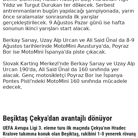
Yıldız ve Turgut Durukan ter dökecek. Serbest
antrenmanların bugün yapılacağı şampiyonada, yarın
önce sıralamalar sonrasında ilk yarışlar
gerçekleştirilecek. 9 Ağustos Pazar günü ise hafta
sonunun ikinci yarışları start alacak.
Berkay Sarıay, Uzay Alp Urcan ve Ali Said Ünal da 8-9
Ağustos tarihlerinde MotoMini Avusturya'da, Poyraz
Bor ise MotoMini İspanya'da piste çıkacak.
Slovak Karting Merkezi'nde Berkay Sarıay ve Uzay Alp
Urcan 190'da, Ali Said Ünal da 160 sınıfında yer
alacak. Genç motosikletçi Poyraz Bor ise İspanya
Pontes Pisti'ndeki MotoMini 160 sınıfında mücadele
edecek.
Beşiktaş Çekya'dan avantajlı dönüyor
UEFA Avrupa Ligi 3. eleme turu ilk maçında Çekya'nın Hradec
Kralove takımına konuk olan Beşiktaş, rakibini 1-0 yenerek rövanş