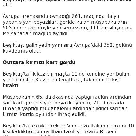
attı.
Avrupa arenasında oynadığı 261. maçında dalya
yapan siyah-beyazlılar, geride kalan müsabakaların
50'sinde rakipleriyle yenişemezken, 111 karşılaşmada
ise sahadan mağlup ayrıldı.
Beşiktaş, galibiyetin yanı sıra Avrupa'daki 352. golünü
kaydetmiş oldu.
Outtara kırmızı kart gördü
Beşiktaş'ta ilk kez bir maçta 11'de kendine yer bulan
yeni transfer Kassoum Ouattara, takımını 10 kişi
bıraktı.
Müsabakanın 65. dakikasında yaptığı faulün ardından
sarı kart gören siyah-beyazlı oyuncu, 71. dakikada
Umar'a yaptığı müdahalenin ardından ikinci sarıdan
kırmızı kartla oyundan ihraç edildi.
Beşiktaş'ta teknik direktör Vincenzo Italiano, takımı 10
kişi kaldıktan sonra İlhan Fakılı'yı çıkarıp Rıdvan