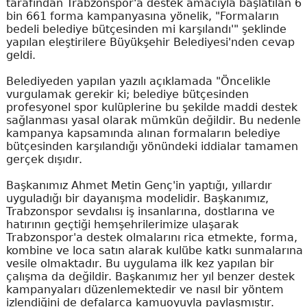
tarafından Trabzonspor'a destek amacıyla başlatılan 6
bin 661 forma kampanyasına yönelik, "Formaların
bedeli belediye bütçesinden mi karşılandı'" şeklinde
yapılan eleştirilere Büyükşehir Belediyesi'nden cevap
geldi.
Belediyeden yapılan yazılı açıklamada "Öncelikle
vurgulamak gerekir ki; belediye bütçesinden
profesyonel spor kulüplerine bu şekilde maddi destek
sağlanması yasal olarak mümkün değildir. Bu nedenle
kampanya kapsamında alınan formaların belediye
bütçesinden karşılandığı yönündeki iddialar tamamen
gerçek dışıdır.
Başkanımız Ahmet Metin Genç'in yaptığı, yıllardır
uyguladığı bir dayanışma modelidir. Başkanımız,
Trabzonspor sevdalısı iş insanlarına, dostlarına ve
hatırının geçtiği hemşehrilerimize ulaşarak
Trabzonspor'a destek olmalarını rica etmekte, forma,
kombine ve loca satın alarak kulübe katkı sunmalarına
vesile olmaktadır. Bu uygulama ilk kez yapılan bir
çalışma da değildir. Başkanımız her yıl benzer destek
kampanyaları düzenlemektedir ve nasıl bir yöntem
izlendiğini de defalarca kamuoyuyla paylaşmıştır.