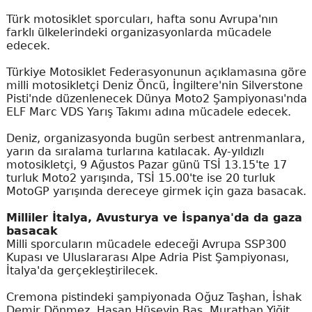
Türk motosiklet sporcuları, hafta sonu Avrupa'nın
farklı ülkelerindeki organizasyonlarda mücadele
edecek.
Türkiye Motosiklet Federasyonunun açıklamasına göre
milli motosikletçi Deniz Öncü, İngiltere'nin Silverstone
Pisti'nde düzenlenecek Dünya Moto2 Şampiyonası'nda
ELF Marc VDS Yarış Takımı adına mücadele edecek.
Deniz, organizasyonda bugün serbest antrenmanlara,
yarın da sıralama turlarına katılacak. Ay-yıldızlı
motosikletçi, 9 Ağustos Pazar günü TSİ 13.15'te 17
turluk Moto2 yarışında, TSİ 15.00'te ise 20 turluk
MotoGP yarışında dereceye girmek için gaza basacak.
Milliler İtalya, Avusturya ve İspanya'da da gaza
basacak
Milli sporcuların mücadele edeceği Avrupa SSP300
Kupası ve Uluslararası Alpe Adria Pist Şampiyonası,
İtalya'da gerçekleştirilecek.
Cremona pistindeki şampiyonada Oğuz Taşhan, İshak
Demir Dönmez, Hasan Hüseyin Baş, Murathan Yiğit