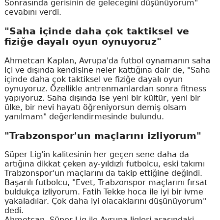
Sonrasında gerisinin de geleceğini düşünüyorum"
cevabını verdi.
"Saha içinde daha çok taktiksel ve
fiziğe dayalı oyun oynuyoruz"
Ahmetcan Kaplan, Avrupa'da futbol oynamanın saha
içi ve dışında kendisine neler kattığına dair de, "Saha
içinde daha çok taktiksel ve fiziğe dayalı oyun
oynuyoruz. Özellikle antrenmanlardan sonra fitness
yapıyoruz. Saha dışında ise yeni bir kültür, yeni bir
ülke, bir nevi hayatı öğreniyorsun demiş olsam
yanılmam" değerlendirmesinde bulundu.
"Trabzonspor'un maçlarını izliyorum"
Süper Lig'in kalitesinin her geçen sene daha da
artığına dikkat çeken ay-yıldızlı futbolcu, eski takımı
Trabzonspor'un maçlarını da takip ettiğine değindi.
Başarılı futbolcu, "Evet, Trabzonspor maçlarını fırsat
buldukça izliyorum. Fatih Tekke hoca ile iyi bir ivme
yakaladılar. Çok daha iyi olacaklarını düşünüyorum"
dedi.
Ahmetcan, Süper Lig ile Avrupa ligleri arasındaki