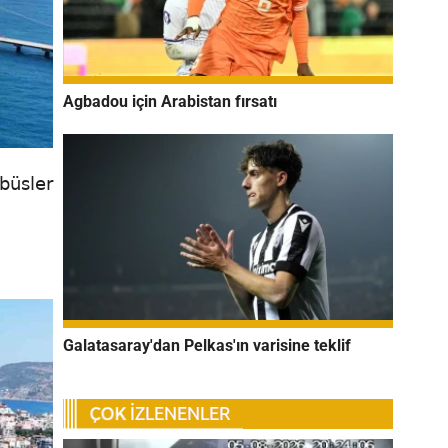
Agbadou için Arabistan fırsatı
büsler
Galatasaray'dan Pelkas'ın varisine teklif