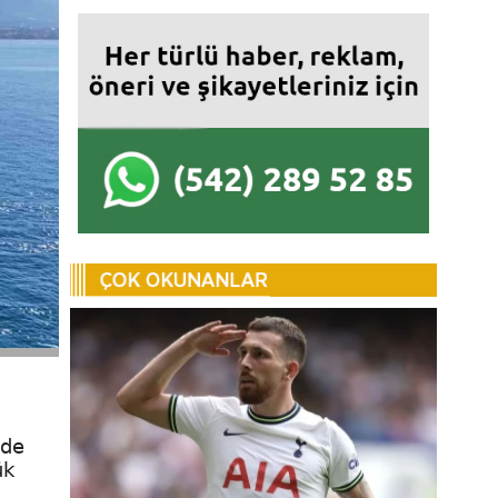
nde
ük