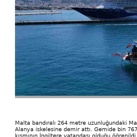
Malta bandıralı 264 metre uzunluğundaki Mar
Alanya iskelesine demir attı. Gemide bin 767
kısmının İngiltere vatandaşı olduğu öğrenildi