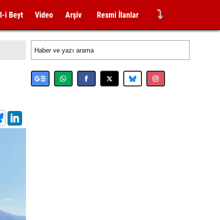
⤵
l-i Beyt
Video
Arşiv
Resmi İlanlar