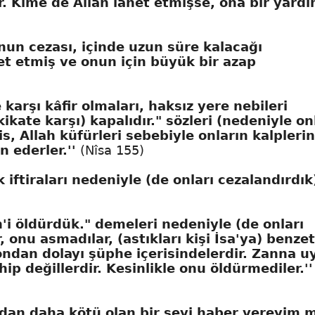
dir. Kime de Allah lanet etmişse, ona bir yardı
nun cezası, içinde uzun süre kalacağı
et etmiş ve onun için büyük bir azap
e karşı kâfir olmaları, haksız yere nebileri
ikate karşı) kapalıdır." sözleri (nedeniyle on
is, Allah küfürleri sebebiyle onların kalplerin
n ederler.''
(Nîsa 155)
ftiraları nedeniyle (de onları cezalandırdık)
'i öldürdük." demeleri nedeniyle (de onları
onu asmadılar, (astıkları kişi İsa'ya) benzeti
 ondan dolayı şüphe içerisindelerdir. Zanna 
ip değillerdir. Kesinlikle onu öldürmediler.'
undan daha kötü olan bir şeyi haber vereyim m