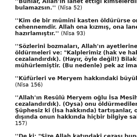
''Bunlar, Allah'ın lanet ettiği kimseler
bulamazsın.''
(Nîsa 52)
''Kim de bir mümini kasten öldürürse o
cehennemdir. Allah ona kızmış, ona lan
hazırlamıştır.''
(Nîsa 93)
''Sözlerini bozmaları, Allah'ın ayetlerin
öldürmeleri ve: "Kalplerimiz (hak ve hak
cezalandırdık). (Hayır, öyle değil!) Bilak
mühürlemiştir. (Bu nedenle) pek az ima
''Küfürleri ve Meryem hakkındaki büyük i
(Nîsa 156)
''Allah'ın Resûlü Meryem oğlu İsa Mesih
cezalandırdık). (Oysa) onu öldürmediler, 
Şüphesiz ki (İsa hakkında) tartışanlar,
dışında onun hakkında hiçbir bilgiye sah
157)
''De ki: "Size Allah katındaki cezası b