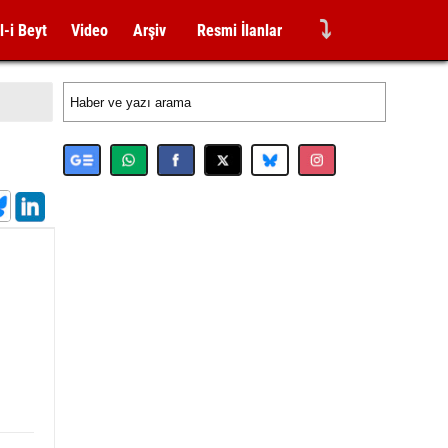
⤵
l-i Beyt
Video
Arşiv
Resmi İlanlar