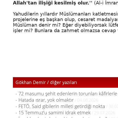
Allah'tan ilişiği kesilmiş olur.''
(Al-i İmra
Yahudilerin yıllardır Müslümanları katletmesine
projelerine eş başkan olup, cesaret madalya
Müslüman denir mi? Eğer diyebiliyorsak lütf
işler mi? Bunlara da zahmet olmazsa cevap v
Gökhan Demir / diğer yazıları
- 72 masumu şehit edenlerin torunları kâfirlerle
- Hatada ısrar, yok olmaktır
/ 04.08.2026
- FETÖ, Said gibilerin milleti getirdiği nokta
/ 30.0
- 15 Temmuz’u samimi idrak etmek
/ 29.07.2026