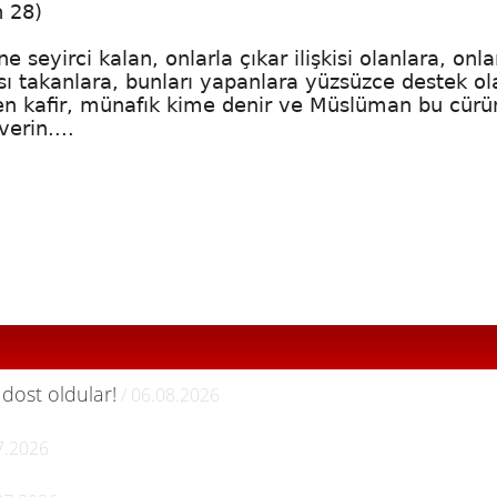
n 28)
 seyirci kalan, onlarla çıkar ilişkisi olanlara, onla
sı takanlara, bunları yapanlara yüzsüzce destek ol
en kafir, münafık kime denir ve Müslüman bu cürü
erin....
 dost oldular!
/ 06.08.2026
7.2026