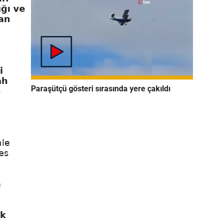
ığı ve
dan
i
ah
Paraşütçü gösteri sırasında yere çakıldı
e
mle
es
h
ık