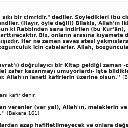
 sıkı bir cimridir." dediler. Söyledikleri (bu çi
iler. (Hayır, öyle değil!) Bilakis, Allah'ın iki
lsun ki Rabbinden sana indirilen (bu Kur'ân),
arttıracaktır. Biz, onların arasına kıyamete 
ışızdır. Her ne zaman savaş ateşi yakmışlar
gunculuk için çabalarlar. Allah, bozguncula
evrat'ı) doğrulayıcı bir Kitap geldiği zaman -
ile) zafer kazanmayı umuyorlardı- işte bildikl
. Allah'ın laneti kâfirlerin üzerine olsun.''
(B
i kâfir denir.
can verenler (var ya!), Allah'ın, meleklerin v
''
(Bakara 161)
nlardan azap hafifletilmeyecek ve onlara değ