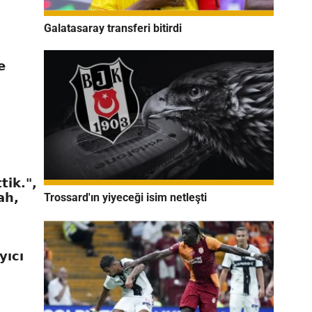
Galatasaray transferi bitirdi
e
tik.",
ah,
Trossard'ın yiyeceği isim netleşti
yıcı