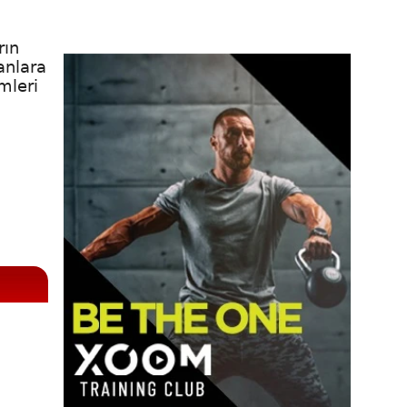
rın
anlara
mleri