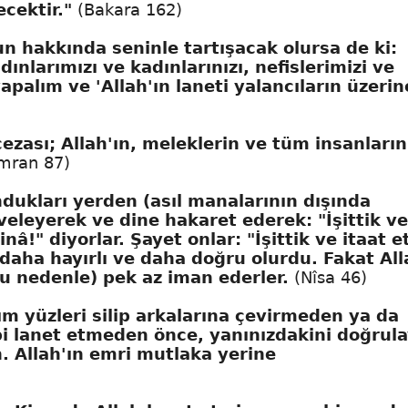
cektir."
(Bakara 162)
un hakkında seninle tartışacak olursa de ki:
dınlarımızı ve kadınlarınızı, nefislerimizi ve
apalım ve 'Allah'ın laneti yalancıların üzerin
ezası; Allah'ın, meleklerin ve tüm insanların
İmran 87)
ndukları yerden (asıl manalarının dışında
geveleyerek ve dine hakaret ederek: "İşittik ve
inâ!" diyorlar. Şayet onlar: "İşittik ve itaat et
n daha hayırlı ve daha doğru olurdu. Fakat All
Bu nedenle) pek az iman ederler.
(Nîsa 46)
kım yüzleri silip arkalarına çevirmeden ya da
bi lanet etmeden önce, yanınızdakini doğrula
n. Allah'ın emri mutlaka yerine