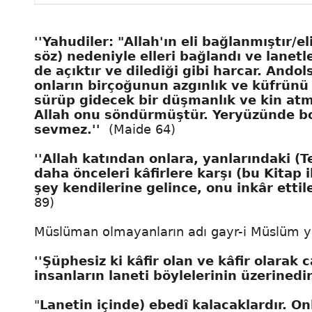
''Yahudiler: "Allah'ın eli bağlanmıştır/eli
söz) nedeniyle elleri bağlandı ve lanetlend
de açıktır ve dilediği gibi harcar. Ando
onların birçoğunun azgınlık ve küfrünü 
sürüp gidecek bir düşmanlık ve kin atm
Allah onu söndürmüştür. Yeryüzünde boz
sevmez.''
(Maide 64)
''Allah katından onlara, yanlarındaki (T
daha önceleri kâfirlere karşı (bu Kitap 
şey kendilerine gelince, onu inkâr ettiler
89)
Müslüman olmayanların adı gayr-i Müslüm yan
''Şüphesiz ki kâfir olan ve kâfir olarak 
insanların laneti böylelerinin üzerinedir.
"
Lanetin içinde) ebedî kalacaklardır. O