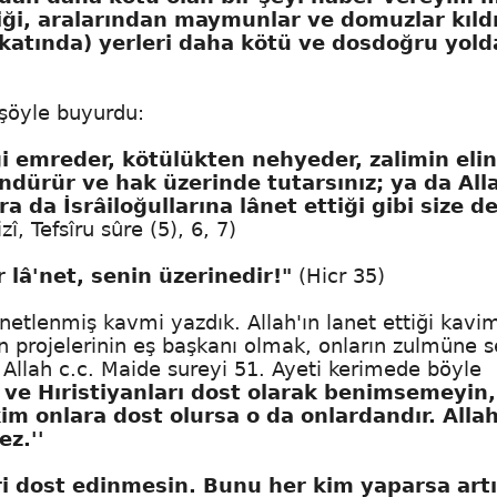
ndiği, aralarından maymunlar ve domuzlar kıld
ah katında) yerleri daha kötü ve dosdoğru yol
şöyle buyurdu:
iği emreder, kötülükten nehyeder, zalimin elin
dürür ve hak üzerinde tutarsınız; ya da All
ra da İsrâiloğullarına lânet ettiği gibi size d
, Tefsîru sûre (5), 6, 7)
lâ'net, senin üzerinedir!"
(Hicr 35)
netlenmiş kavmi yazdık. Allah'ın lanet ettiği kavi
 projelerinin eş başkanı olmak, onların zulmüne s
 Allah c.c. Maide sureyi 51. Ayeti kerimede böyle
i ve Hıristiyanları dost olarak benimsemeyin,
kim onlara dost olursa o da onlardandır. Alla
z.''
ri dost edinmesin. Bunu her kim yaparsa art