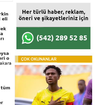
rkin
 eli
dek
sa
rı
oysa
eri o
akara
e tüm
er