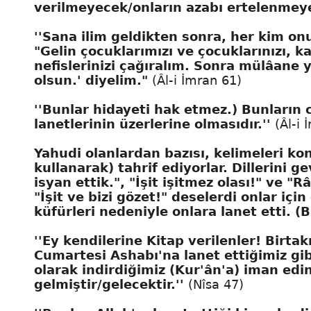
verilmeyecek/onların azabı ertelenmeye
''Sana ilim geldikten sonra, her kim on
"Gelin çocuklarımızı ve çocuklarınızı, ka
nefislerinizi çağıralım. Sonra mülâane y
olsun.' diyelim."
(Âl-i İmran 61)
''Bunlar hidayeti hak etmez.) Bunların c
lanetlerinin üzerlerine olmasıdır.''
(Âl-i 
Yahudi olanlardan bazısı, kelimeleri ko
kullanarak) tahrif ediyorlar. Dillerini 
isyan ettik.", "İşit işitmez olası!" ve "Râ
"İşit ve bizi gözet!" deselerdi onlar içi
küfürleri nedeniyle onlara lanet etti. (
''Ey kendilerine Kitap verilenler! Birta
Cumartesi Ashabı'na lanet ettiğimiz gi
olarak indirdiğimiz (Kur'ân'a) iman edi
gelmiştir/gelecektir.''
(Nîsa 47)