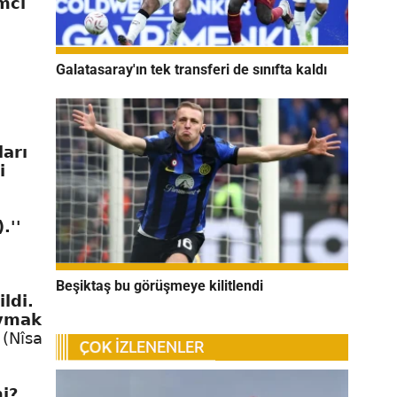
mcı
Galatasaray'ın tek transferi de sınıfta kaldı
ları
i
.''
Beşiktaş bu görüşmeye kilitlendi
ldi.
uymak
'
(Nîsa
i?