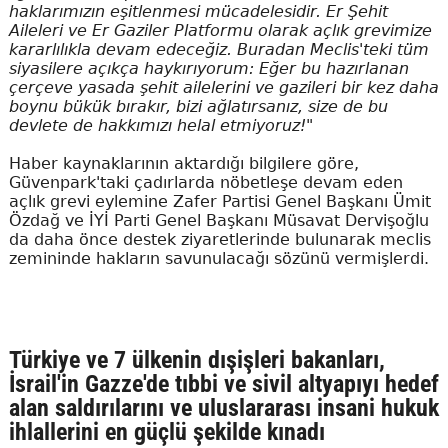
haklarımızın eşitlenmesi mücadelesidir. Er Şehit
Aileleri ve Er Gaziler Platformu olarak açlık grevimize
kararlılıkla devam edeceğiz. Buradan Meclis'teki tüm
siyasilere açıkça haykırıyorum: Eğer bu hazırlanan
çerçeve yasada şehit ailelerini ve gazileri bir kez daha
boynu bükük bırakır, bizi ağlatırsanız, size de bu
devlete de hakkımızı helal etmiyoruz!"
Haber kaynaklarının aktardığı bilgilere göre,
Güvenpark'taki çadırlarda nöbetleşe devam eden
açlık grevi eylemine Zafer Partisi Genel Başkanı Ümit
Özdağ ve İYİ Parti Genel Başkanı Müsavat Dervişoğlu
da daha önce destek ziyaretlerinde bulunarak meclis
zemininde hakların savunulacağı sözünü vermişlerdi.
Türkiye ve 7 ülkenin dışişleri bakanları,
İsrail'in Gazze'de tıbbi ve sivil altyapıyı hedef
alan saldırılarını ve uluslararası insani hukuk
ihlallerini en güçlü şekilde kınadı