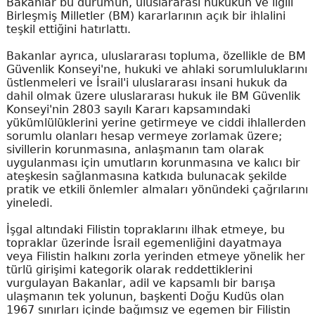
Bakanlar bu durumun, uluslararası hukukun ve ilgili
Birleşmiş Milletler (BM) kararlarının açık bir ihlalini
teşkil ettiğini hatırlattı.
Bakanlar ayrıca, uluslararası topluma, özellikle de BM
Güvenlik Konseyi'ne, hukuki ve ahlaki sorumluluklarını
üstlenmeleri ve İsrail'i uluslararası insani hukuk da
dahil olmak üzere uluslararası hukuk ile BM Güvenlik
Konseyi'nin 2803 sayılı Kararı kapsamındaki
yükümlülüklerini yerine getirmeye ve ciddi ihlallerden
sorumlu olanları hesap vermeye zorlamak üzere;
sivillerin korunmasına, anlaşmanın tam olarak
uygulanması için umutların korunmasına ve kalıcı bir
ateşkesin sağlanmasına katkıda bulunacak şekilde
pratik ve etkili önlemler almaları yönündeki çağrılarını
yineledi.
İşgal altındaki Filistin topraklarını ilhak etmeye, bu
topraklar üzerinde İsrail egemenliğini dayatmaya
veya Filistin halkını zorla yerinden etmeye yönelik her
türlü girişimi kategorik olarak reddettiklerini
vurgulayan Bakanlar, adil ve kapsamlı bir barışa
ulaşmanın tek yolunun, başkenti Doğu Kudüs olan
1967 sınırları içinde bağımsız ve egemen bir Filistin