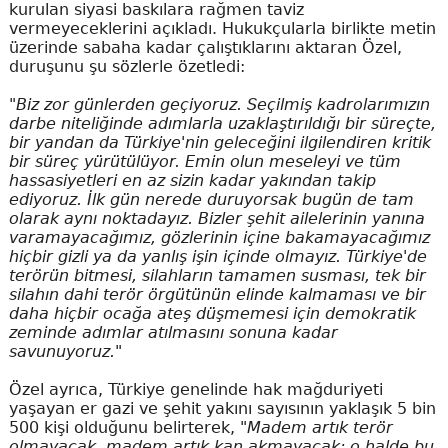
kurulan siyasi baskılara rağmen taviz
vermeyeceklerini açıkladı. Hukukçularla birlikte metin
üzerinde sabaha kadar çalıştıklarını aktaran Özel,
duruşunu şu sözlerle özetledi:
"Biz zor günlerden geçiyoruz. Seçilmiş kadrolarımızın
darbe niteliğinde adımlarla uzaklaştırıldığı bir süreçte,
bir yandan da Türkiye'nin geleceğini ilgilendiren kritik
bir süreç yürütülüyor. Emin olun meseleyi ve tüm
hassasiyetleri en az sizin kadar yakından takip
ediyoruz. İlk gün nerede duruyorsak bugün de tam
olarak aynı noktadayız. Bizler şehit ailelerinin yanına
varamayacağımız, gözlerinin içine bakamayacağımız
hiçbir gizli ya da yanlış işin içinde olmayız. Türkiye'de
terörün bitmesi, silahların tamamen susması, tek bir
silahın dahi terör örgütünün elinde kalmaması ve bir
daha hiçbir ocağa ateş düşmemesi için demokratik
zeminde adımlar atılmasını sonuna kadar
savunuyoruz."
Özel ayrıca, Türkiye genelinde hak mağduriyeti
yaşayan er gazi ve şehit yakını sayısının yaklaşık 5 bin
500 kişi olduğunu belirterek,
"Madem artık terör
olmayacak, madem artık kan akmayacak; o halde bu