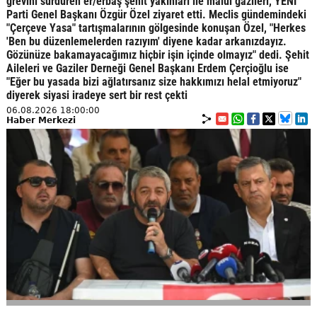
grevini sürdüren er/erbaş şehit yakınları ile malul gazileri, YENİ
Parti Genel Başkanı Özgür Özel ziyaret etti. Meclis gündemindeki
"Çerçeve Yasa" tartışmalarının gölgesinde konuşan Özel, "Herkes
'Ben bu düzenlemelerden razıyım' diyene kadar arkanızdayız.
Gözünüze bakamayacağımız hiçbir işin içinde olmayız" dedi. Şehit
Aileleri ve Gaziler Derneği Genel Başkanı Erdem Çerçioğlu ise
"Eğer bu yasada bizi ağlatırsanız size hakkımızı helal etmiyoruz"
diyerek siyasi iradeye sert bir rest çekti
06.08.2026 18:00:00
Haber Merkezi