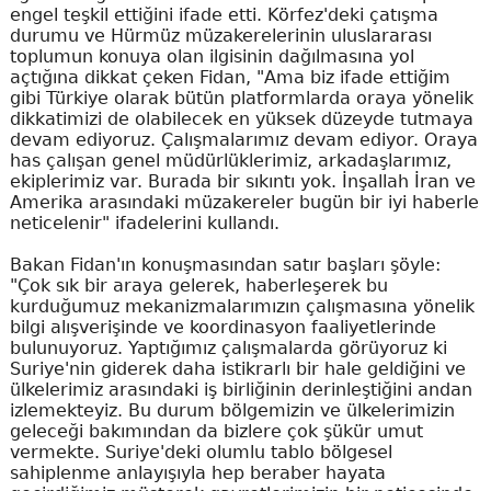
engel teşkil ettiğini ifade etti. Körfez'deki çatışma
durumu ve Hürmüz müzakerelerinin uluslararası
toplumun konuya olan ilgisinin dağılmasına yol
açtığına dikkat çeken Fidan, "Ama biz ifade ettiğim
gibi Türkiye olarak bütün platformlarda oraya yönelik
dikkatimizi de olabilecek en yüksek düzeyde tutmaya
devam ediyoruz. Çalışmalarımız devam ediyor. Oraya
has çalışan genel müdürlüklerimiz, arkadaşlarımız,
ekiplerimiz var. Burada bir sıkıntı yok. İnşallah İran ve
Amerika arasındaki müzakereler bugün bir iyi haberle
neticelenir" ifadelerini kullandı.
Bakan Fidan'ın konuşmasından satır başları şöyle:
"Çok sık bir araya gelerek, haberleşerek bu
kurduğumuz mekanizmalarımızın çalışmasına yönelik
bilgi alışverişinde ve koordinasyon faaliyetlerinde
bulunuyoruz. Yaptığımız çalışmalarda görüyoruz ki
Suriye'nin giderek daha istikrarlı bir hale geldiğini ve
ülkelerimiz arasındaki iş birliğinin derinleştiğini andan
izlemekteyiz. Bu durum bölgemizin ve ülkelerimizin
geleceği bakımından da bizlere çok şükür umut
vermekte. Suriye'deki olumlu tablo bölgesel
sahiplenme anlayışıyla hep beraber hayata