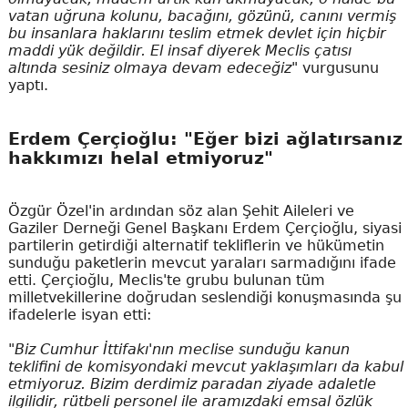
vatan uğruna kolunu, bacağını, gözünü, canını vermiş
bu insanlara haklarını teslim etmek devlet için hiçbir
maddi yük değildir. El insaf diyerek Meclis çatısı
altında sesiniz olmaya devam edeceğiz"
vurgusunu
yaptı.
Erdem Çerçioğlu: "Eğer bizi ağlatırsanız
hakkımızı helal etmiyoruz"
Özgür Özel'in ardından söz alan Şehit Aileleri ve
Gaziler Derneği Genel Başkanı Erdem Çerçioğlu, siyasi
partilerin getirdiği alternatif tekliflerin ve hükümetin
sunduğu paketlerin mevcut yaraları sarmadığını ifade
etti. Çerçioğlu, Meclis'te grubu bulunan tüm
milletvekillerine doğrudan seslendiği konuşmasında şu
ifadelerle isyan etti:
"Biz Cumhur İttifakı'nın meclise sunduğu kanun
teklifini de komisyondaki mevcut yaklaşımları da kabul
etmiyoruz. Bizim derdimiz paradan ziyade adaletle
ilgilidir, rütbeli personel ile aramızdaki emsal özlük