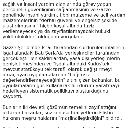
sağlık ve insani yardım alanlarında görev yapan
personelin güvenliğinin sağlanmasının ve Gazze
genelinde insani yardım, tıbbi malzeme ve acil yardım
malzemelerinin "derhal güvenli ve engelsiz şekilde
ulaştırılmasının" hiçbir koşul altında taviz
verilemeyecek ya da zayıflatılamayacak hukuki
yükümlülükler" olduğunu vurguladı.
Gazze Şeridi'nde İsrail tarafından sürdürülen ihlallerin,
işgal altındaki Batı Şeria'da yerleşimciler tarafından
gerçekleştirilen saldırılardan, yasa dışı yerleşimlerin
genişletilmesinden ve "işgal altındaki Kudüs'teki"
mevcut statükoyu tek taraflı olarak değiştirmeyi
amaçlayan uygulamalardan "bağımsız
değerlendirilemeyeceğinin" altını çizen bakanlar, bu
uygulamaların güç kullanarak fiili durum yaratmayı
hedefleyen sistematik politikayı oluşturduğunu
kaydetti.
Bunların iki devletli çözümün temelini zayıflattığını
aktaran bakanlar, söz konusu faaliyetlerin Filistin
halkının meşru haklarını "marjinalleştirdiğini" bildirdi.