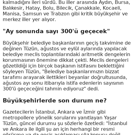
kalmadığını ileri sürdü. Bu iller arasında Aydın, Bursa,
Balıkesir, Hatay, Bolu, Bilecik, Çanakkale, Kocaeli,
Manisa, Samsun ve Trabzon gibi kritik büyükşehir ve
merkez iller yer alıyor.
"Ay sonunda sayı 300'ü geçecek"
Büyükşehir belediye başkanlarının geçiş takvimine de
değinen Tüzün, ağustos ve eylül aylarında yapılacak
belediye meclis toplantılarındaki aritmetik dengelerin
korunmasının önemine dikkat çekti. Meclis dengeleri
gözetildiği için birçok başkanın istifasını beklettiğini
söyleyen Tüzün, "Belediye başkanlarımızın bizzat
tarafımı arayarak ilettikleri beyanlar doğrultusunda,
ağustos ayı sonu itibarıyla istifa edenlerin sayısının
300'ü geçeceğini tahmin ediyoruz" dedi.
Büyükşehirlerde son durum ne?
Gazetecilerin İstanbul, Ankara ve İzmir gibi
metropollere yönelik sorularını yanıtlayan Yaşar
Tüzün, güncel durumu şu sözlerle özetledi: "İstanbul
ve Ankara ile ilgili şu an için herhangi bir resmi
görüşme ya da geçiş açıklaması söz konusu değil.