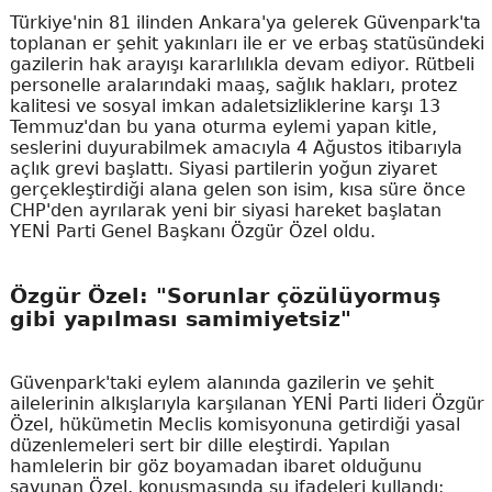
Türkiye'nin 81 ilinden Ankara'ya gelerek Güvenpark'ta
toplanan er şehit yakınları ile er ve erbaş statüsündeki
gazilerin hak arayışı kararlılıkla devam ediyor. Rütbeli
personelle aralarındaki maaş, sağlık hakları, protez
kalitesi ve sosyal imkan adaletsizliklerine karşı 13
Temmuz'dan bu yana oturma eylemi yapan kitle,
seslerini duyurabilmek amacıyla 4 Ağustos itibarıyla
açlık grevi başlattı. Siyasi partilerin yoğun ziyaret
gerçekleştirdiği alana gelen son isim, kısa süre önce
CHP'den ayrılarak yeni bir siyasi hareket başlatan
YENİ Parti Genel Başkanı Özgür Özel oldu.
Özgür Özel: "Sorunlar çözülüyormuş
gibi yapılması samimiyetsiz"
Güvenpark'taki eylem alanında gazilerin ve şehit
ailelerinin alkışlarıyla karşılanan YENİ Parti lideri Özgür
Özel, hükümetin Meclis komisyonuna getirdiği yasal
düzenlemeleri sert bir dille eleştirdi. Yapılan
hamlelerin bir göz boyamadan ibaret olduğunu
savunan Özel, konuşmasında şu ifadeleri kullandı: