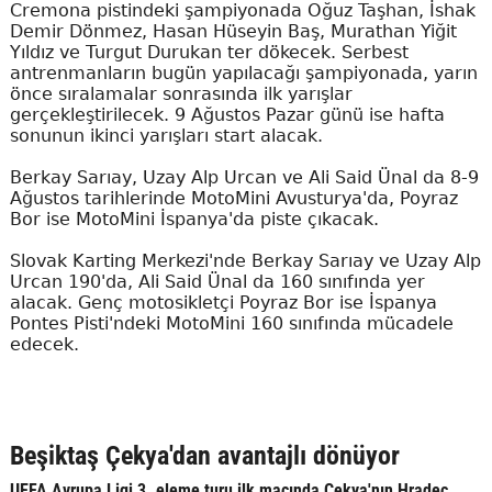
Cremona pistindeki şampiyonada Oğuz Taşhan, İshak
Demir Dönmez, Hasan Hüseyin Baş, Murathan Yiğit
Yıldız ve Turgut Durukan ter dökecek. Serbest
antrenmanların bugün yapılacağı şampiyonada, yarın
önce sıralamalar sonrasında ilk yarışlar
gerçekleştirilecek. 9 Ağustos Pazar günü ise hafta
sonunun ikinci yarışları start alacak.
Berkay Sarıay, Uzay Alp Urcan ve Ali Said Ünal da 8-9
Ağustos tarihlerinde MotoMini Avusturya'da, Poyraz
Bor ise MotoMini İspanya'da piste çıkacak.
Slovak Karting Merkezi'nde Berkay Sarıay ve Uzay Alp
Urcan 190'da, Ali Said Ünal da 160 sınıfında yer
alacak. Genç motosikletçi Poyraz Bor ise İspanya
Pontes Pisti'ndeki MotoMini 160 sınıfında mücadele
edecek.
Beşiktaş Çekya'dan avantajlı dönüyor
UEFA Avrupa Ligi 3. eleme turu ilk maçında Çekya'nın Hradec