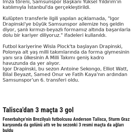
İmza töreni, Samsunspor Başkanı Yüksel Yıldırım'ın
katılımıyla İstanbul'da gerçekleştirildi.
Kulüpten transferle ilgili yapılan açıklamada, "Igor
Drapinski'ye büyük Samsunspor ailemize hoş geldin
diyor, şanlı kırmızı-beyazlı formamız altında başarılarla
dolu bir kariyer diliyoruz." ifadeleri kullanıldı.
Futbol kariyerine Wisla Plock'ta başlayan Drapinski,
Polonya alt yaş milli takımlarında da forma giymesinin
yanı sıra ülkesinin A Milli Takımı geniş kadro
havuzunda da yer alıyor.
Igor Drapinski, bu sezon Antoine Sekongo, Elliot Watt,
Bilal Beyazıt, Samed Onur ve Fatih Kaya'nın ardından
Samsunspor'un 6. transferi oldu.
Talisca'dan 3 maçta 3 gol
Fenerbahçe'nin Brezilyalı futbolcusu Anderson Talisca, Sturm Graz
karşısında da golünü attı ve bu sezonki 3 resmi maçta da ağları
buldu