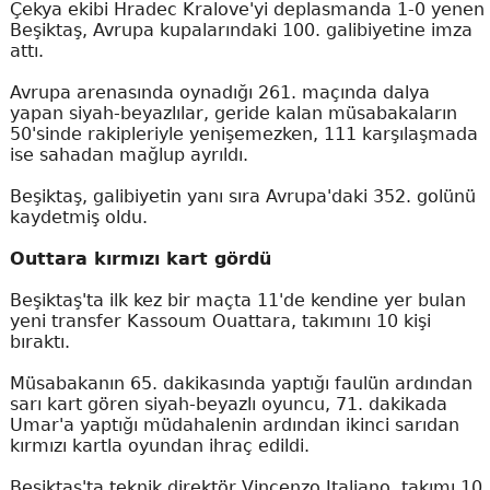
Çekya ekibi Hradec Kralove'yi deplasmanda 1-0 yenen
Beşiktaş, Avrupa kupalarındaki 100. galibiyetine imza
attı.
Avrupa arenasında oynadığı 261. maçında dalya
yapan siyah-beyazlılar, geride kalan müsabakaların
50'sinde rakipleriyle yenişemezken, 111 karşılaşmada
ise sahadan mağlup ayrıldı.
Beşiktaş, galibiyetin yanı sıra Avrupa'daki 352. golünü
kaydetmiş oldu.
Outtara kırmızı kart gördü
Beşiktaş'ta ilk kez bir maçta 11'de kendine yer bulan
yeni transfer Kassoum Ouattara, takımını 10 kişi
bıraktı.
Müsabakanın 65. dakikasında yaptığı faulün ardından
sarı kart gören siyah-beyazlı oyuncu, 71. dakikada
Umar'a yaptığı müdahalenin ardından ikinci sarıdan
kırmızı kartla oyundan ihraç edildi.
Beşiktaş'ta teknik direktör Vincenzo Italiano, takımı 10