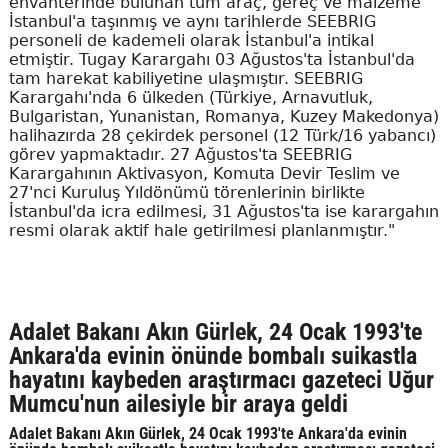
envanterinde bulunan tüm araç, gereç ve malzeme
İstanbul'a taşınmış ve aynı tarihlerde SEEBRIG
personeli de kademeli olarak İstanbul'a intikal
etmiştir. Tugay Karargahı 03 Ağustos'ta İstanbul'da
tam harekat kabiliyetine ulaşmıştır. SEEBRIG
Karargahı'nda 6 ülkeden (Türkiye, Arnavutluk,
Bulgaristan, Yunanistan, Romanya, Kuzey Makedonya)
halihazırda 28 çekirdek personel (12 Türk/16 yabancı)
görev yapmaktadır. 27 Ağustos'ta SEEBRIG
Karargahının Aktivasyon, Komuta Devir Teslim ve
27'nci Kuruluş Yıldönümü törenlerinin birlikte
İstanbul'da icra edilmesi, 31 Ağustos'ta ise karargahın
resmi olarak aktif hale getirilmesi planlanmıştır."
Adalet Bakanı Akın Gürlek, 24 Ocak 1993'te
Ankara'da evinin önünde bombalı suikastla
hayatını kaybeden araştırmacı gazeteci Uğur
Mumcu'nun ailesiyle bir araya geldi
Adalet Bakanı Akın Gürlek, 24 Ocak 1993'te Ankara'da evinin