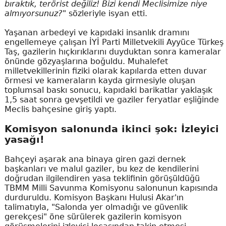
bıraktık, terörist değiliz! Bizi kendi Meclisimize niye
almıyorsunuz?"
sözleriyle isyan etti.
Yaşanan arbedeyi ve kapıdaki insanlık dramını
engellemeye çalışan İYİ Parti Milletvekili Ayyüce Türkeş
Taş, gazilerin hıçkırıklarını duyduktan sonra kameralar
önünde gözyaşlarına boğuldu. Muhalefet
milletvekillerinin fiziki olarak kapılarda etten duvar
örmesi ve kameraların kayda girmesiyle oluşan
toplumsal baskı sonucu, kapıdaki barikatlar yaklaşık
1,5 saat sonra gevşetildi ve gaziler feryatlar eşliğinde
Meclis bahçesine giriş yaptı.
Komisyon salonunda ikinci şok: İzleyici
yasağı!
Bahçeyi aşarak ana binaya giren gazi dernek
başkanları ve malul gaziler, bu kez de kendilerini
doğrudan ilgilendiren yasa teklifinin görüşüldüğü
TBMM Milli Savunma Komisyonu salonunun kapısında
durduruldu. Komisyon Başkanı Hulusi Akar'ın
talimatıyla, "Salonda yer olmadığı ve güvenlik
gerekçesi" öne sürülerek gazilerin komisyon