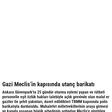
Gazi Meclis’in kapısında utanç barikatı
Ankara Güvenpark'ta 25 gündür oturma eylemi yapan ve rütbeli
personelle eşit özlük hakları talebiyle açlık grevinde olan malul er
gaziler ile şehit yakınları, davet edildikleri TBMM kapısında polis
barikatıyla durduruldu. Muhalefet milletvekillerinin araya girmesi
ve kapıda yaşanan büyük arbedenin ardından Meclis'e girebilen