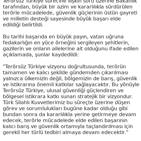
Terörsüz Türkiye sürecine ilişkin soru üzerine Bakanlık
tarafından, büyük bir azim ve kararlılıkla sürdürülen
terörle mücadelede, güvenlik güçlerinin üstün gayreti
ve milletin desteği sayesinde büyük başarı elde
edildiği belirtildi.
Bu tarihi başarıda en büyük payın, vatan uğruna
fedakarlığın en yüce örneğini sergileyen şehitlerin,
gazilerin ve onların ailelerine ait olduğunu ifade edilen
açıklamada, şunlar kaydedildi:
"Terörsüz Türkiye vizyonu doğrultusunda, terörün
tamamen ve kalıcı şekilde gündemden çıkarılması
yalnızca ülkemizin değil, bölgemizin de barış, güvenlik
ve istikrarına önemli katkılar sağlayacaktır. Bu yönüyle
Terörsüz Türkiye, ulusal güvenliği güçlendiren ve
bölgesel istikrara katkı sunan stratejik bir vizyondur.
Türk Silahlı Kuvvetlerimiz bu süreçte üzerine düşen
görev ve sorumlulukları bugüne kadar olduğu gibi
bundan sonra da kararlılıkla yerine getirmeye devam
edecek, terörle mücadelede elde edilen başarının
kalıcı barış ve güvenlik ortamıyla taçlandırılması için
gerekli her türlü tedbiri almaya devam edecektir."