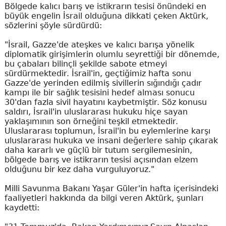
Bölgede kalıcı barış ve istikrarın tesisi önündeki en
büyük engelin İsrail olduğuna dikkati çeken Aktürk,
sözlerini şöyle sürdürdü:
"İsrail, Gazze'de ateşkes ve kalıcı barışa yönelik
diplomatik girişimlerin olumlu seyrettiği bir dönemde,
bu çabaları bilinçli şekilde sabote etmeyi
sürdürmektedir. İsrail'in, geçtiğimiz hafta sonu
Gazze'de yerinden edilmiş sivillerin sığındığı çadır
kampı ile bir sağlık tesisini hedef alması sonucu
30'dan fazla sivil hayatını kaybetmiştir. Söz konusu
saldırı, İsrail'in uluslararası hukuku hiçe sayan
yaklaşımının son örneğini teşkil etmektedir.
Uluslararası toplumun, İsrail'in bu eylemlerine karşı
uluslararası hukuka ve insani değerlere sahip çıkarak
daha kararlı ve güçlü bir tutum sergilemesinin,
bölgede barış ve istikrarın tesisi açısından elzem
olduğunu bir kez daha vurguluyoruz."
Milli Savunma Bakanı Yaşar Güler'in hafta içerisindeki
faaliyetleri hakkında da bilgi veren Aktürk, şunları
kaydetti: