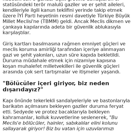
statüsündeki terör malulü gaziler ve er şehit aileleri,
kendileriyle ilgili kanun teklifini yerinde takip etmek
üzere İYİ Parti heyetinin resmi davetiyle Türkiye Büyük
Millet Meclisi'ne (TBMM) geldi. Ancak Meclis dikmen ve
çankaya kapılarında adeta bir güvenlik ablukasıyla
karşılaştılar.
Giriş kartları basılmasına rağmen emniyet güçleri ve
meclis koruma amirliği tarafından içeriye alınmayan
gazi ve şehit yakınları, uzun süre kapıda bekletildi.
Duruma müdahale etmek için nizamiye kapısına
koşan muhalefet milletvekilleri ile güvenlik güçleri
arasında çok sert tartışmalar ve itişmeler yaşandı.
"Bölücüler içeri giriyor, biz neden
dışarıdayız?"
Kapı önünde tekerlekli sandalyeleriyle ve bastonlarıyla
barikatın açılmasını bekleyen gaziler duruma feryat
etti. Sedyede ve protez bacaklarıyla bekleyen
kahramanlar, kolluk kuvvetlerine seslenerek,
"Bu
Meclis'e bölücüler, hainler, sabıkalılar elini kolunu
sallayarak giriyor! Biz bu vatan için uzuvlarımızı