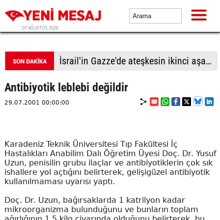
07 AĞUSTOS 2026
İsrail'in Gazze'de ateşkesin ikinci aşamasının uygulanmasına ilişkin yeni yol haritasını reddettiği bildirildi
Antibiyotik leblebi değildir
29.07.2001 00:00:00
Karadeniz Teknik Üniversitesi Tıp Fakültesi İç
Hastalıkları Anabilim Dalı Öğretim Üyesi Doç. Dr. Yusuf
Uzun, penisilin grubu ilaçlar ve antibiyotiklerin çok sık
ishallere yol açtığını belirterek, gelişigüzel antibiyotik
kullanılmaması uyarısı yaptı.
Doç. Dr. Uzun, bağırsaklarda 1 katrilyon kadar
mikroorganizma bulunduğunu ve bunların toplam
ağırlığının 1,5 kilo civarında olduğunu belirterek, bu