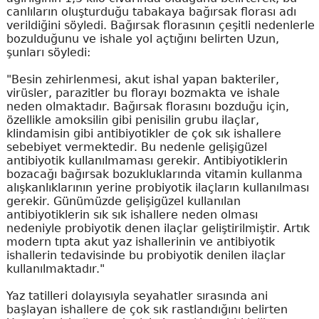
canlıların oluşturduğu tabakaya bağırsak florası adı
verildiğini söyledi. Bağırsak florasının çeşitli nedenlerle
bozulduğunu ve ishale yol açtığını belirten Uzun,
şunları söyledi:
"Besin zehirlenmesi, akut ishal yapan bakteriler,
virüsler, parazitler bu florayı bozmakta ve ishale
neden olmaktadır. Bağırsak florasını bozduğu için,
özellikle amoksilin gibi penisilin grubu ilaçlar,
klindamisin gibi antibiyotikler de çok sık ishallere
sebebiyet vermektedir. Bu nedenle gelişigüzel
antibiyotik kullanılmaması gerekir. Antibiyotiklerin
bozacağı bağırsak bozukluklarında vitamin kullanma
alışkanlıklarının yerine probiyotik ilaçların kullanılması
gerekir. Günümüzde gelişigüzel kullanılan
antibiyotiklerin sık sık ishallere neden olması
nedeniyle probiyotik denen ilaçlar geliştirilmiştir. Artık
modern tıpta akut yaz ishallerinin ve antibiyotik
ishallerin tedavisinde bu probiyotik denilen ilaçlar
kullanılmaktadır."
Yaz tatilleri dolayısıyla seyahatler sırasında ani
başlayan ishallere de çok sık rastlandığını belirten