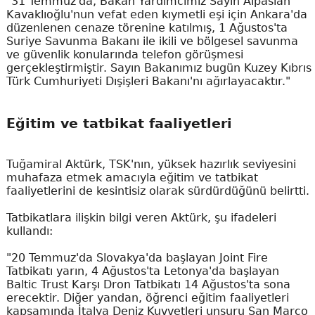
"31 Temmuz'da, Bakan Yardımcımız Sayın Alpaslan
Kavaklıoğlu'nun vefat eden kıymetli eşi için Ankara'da
düzenlenen cenaze törenine katılmış, 1 Ağustos'ta
Suriye Savunma Bakanı ile ikili ve bölgesel savunma
ve güvenlik konularında telefon görüşmesi
gerçekleştirmiştir. Sayın Bakanımız bugün Kuzey Kıbrıs
Türk Cumhuriyeti Dışişleri Bakanı'nı ağırlayacaktır."
Eğitim ve tatbikat faaliyetleri
Tuğamiral Aktürk, TSK'nın, yüksek hazırlık seviyesini
muhafaza etmek amacıyla eğitim ve tatbikat
faaliyetlerini de kesintisiz olarak sürdürdüğünü belirtti.
Tatbikatlara ilişkin bilgi veren Aktürk, şu ifadeleri
kullandı:
"20 Temmuz'da Slovakya'da başlayan Joint Fire
Tatbikatı yarın, 4 Ağustos'ta Letonya'da başlayan
Baltic Trust Karşı Dron Tatbikatı 14 Ağustos'ta sona
erecektir. Diğer yandan, öğrenci eğitim faaliyetleri
kapsamında İtalya Deniz Kuvvetleri unsuru San Marco