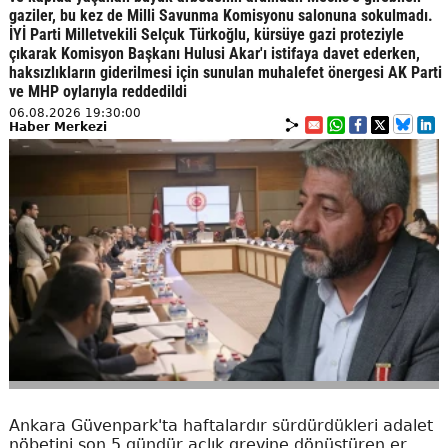
gaziler, bu kez de Milli Savunma Komisyonu salonuna sokulmadı.
İYİ Parti Milletvekili Selçuk Türkoğlu, kürsüye gazi proteziyle
çıkarak Komisyon Başkanı Hulusi Akar'ı istifaya davet ederken,
haksızlıkların giderilmesi için sunulan muhalefet önergesi AK Parti
ve MHP oylarıyla reddedildi
06.08.2026 19:30:00
Haber Merkezi
Ankara Güvenpark'ta haftalardır sürdürdükleri adalet
nöbetini son 5 gündür açlık grevine dönüştüren er