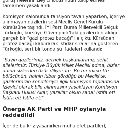
görüşmelerini izleyici locasından takip etmesi
tamamen yasaklandı.
Komisyon salonunda tansiyon tavan yaparken, içeriye
alınmayan gazilerin sesi Meclis Genel Kurulu
kürsüsüne taşındı. İYİ Parti Bursa Milletvekili Selçuk
Türkoğlu, kürsüye Güvenpark'taki gazilerden aldığı
gerçek bir "gazi protez bacağı" ile çıktı. Kürsüden
protez bacağı kaldırarak iktidar sıralarına gösteren
Türkoğlu, sert bir tonda şu ifadeleri kullandı:
"Sayın gazilerimiz, dernek başkanlarımız, şehit
ailelerimiz; Türkiye Büyük Millet Meclisi adına, bizler
adına sizlerden özür diliyorum. Bu memlekette
bölücünün, hainin itibar gördüğü bu Meclis'te,
gazilerimizin kendileriyle ilgili komisyon toplantısına
izleyici olarak bile alınmasını yasaklayan Komisyon
Başkanı Hulusi Akar, yazıklar olsun sana! İstifa et!
İstifa et! İstifa et!"
Önerge AK Parti ve MHP oylarıyla
reddedildi
İçeride bu kriz yaşanırken muhalefet partileri,