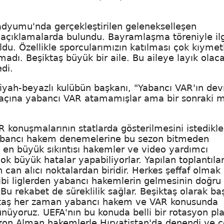
adyumu'nda gerçekleştirilen gelenekselleşen
çıklamalarda bulundu. Bayramlaşma töreniyle ilg
u. Özellikle sporcularımızın katılması çok kıymetl
madı. Beşiktaş büyük bir aile. Bu aileye layık olaca
di.
siyah-beyazlı kulübün başkanı, "Yabancı VAR'ın de
 maçına yabancı VAR atamamışlar ama bir sonraki 
konuşmalarının statlarda gösterilmesini istedikler
a yabancı hakem denemelerine bu sezon bitmeden
 en büyük sıkıntısı hakemler ve video yardımcı
ok büyük hatalar yapabiliyorlar. Yapılan toplantılar
 can alıcı noktalardan biridir. Herkes şeffaf olmak
gibi liglerden yabancı hakemlerin gelmesinin doğru
 Bu rekabet de süreklilik sağlar. Beşiktaş olarak ba
şiktaş her zaman yabancı hakem ve VAR konusunda
şünüyoruz. UEFA'nın bu konuda belli bir rotasyon pla
zon Alman hakemlerle Hırvatistan'da denendi ve ç