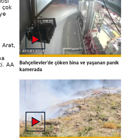
tısı
e çok
iye
 Arat,
ma
Bahçelievler’de çöken bina ve yaşanan panik
i. AA
kamerada