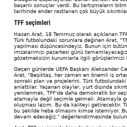
başarılı sonuçlar verdi. Bu tartışmaların bit
tarihinde ender rastlanan çok büyük sıkıntıla
TFF seçimleri
Hasan Arat, 18 Temmuz olarak açıklanan TFF se
Türk futbolundaki sorunlara değinen Arat, "
yapılması düşüncesindeyiz. Bunun için bütün
imzalarımızı pazartesi günü tamamlayacağız. 
gözetmeksizin kurumlarla ilgili görüşlerimizi
Geçen günlerde UEFA Başkanı Aleksander Cef
Arat, "Beşiktaş, her zaman en önemli iş ortağı
sonraki plan ve projelerini, Türk futbolundaki
anlattılar. Yaşanan olaylar, yurt dışında sıkın
yenilenmek, TFF'de daha demokratik bir seçi
atamayla değil seçimle gelmeli. Atamayla ge
oluşması lazım. Bu da kaliteyi getirecektir. T
bu şekilde heba olmasını kimse istemiyor. 
devam edeceğiz." değerlendirmesinde bulun