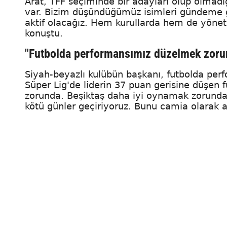
Arat, TFF seçiminde bir adayları olup olmadığı
var. Bizim düşündüğümüz isimleri gündeme g
aktif olacağız. Hem kurullarda hem de yöneti
konuştu.
"Futbolda performansımız düzelmek zoru
Siyah-beyazlı kulübün başkanı, futbolda per
Süper Lig'de liderin 37 puan gerisine düşen f
zorunda. Beşiktaş daha iyi oynamak zorunda.
kötü günler geçiriyoruz. Bunu camia olarak a