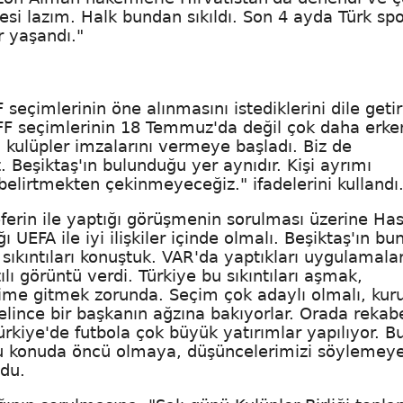
mesi lazım. Halk bundan sıkıldı. Son 4 ayda Türk sp
r yaşandı."
çimlerinin öne alınmasını istediklerini dile getir
TFF seçimlerinin 18 Temmuz'da değil çok daha erke
 kulüpler imzalarını vermeye başladı. Biz de
Beşiktaş'ın bulunduğu yer aynıdır. Kişi ayrımı
 belirtmekten çekinmeyeceğiz." ifadelerini kullandı
erin ile yaptığı görüşmenin sorulması üzerine Ha
 UEFA ile iyi ilişkiler içinde olmalı. Beşiktaş'ın b
 sıkıntıları konuştuk. VAR'da yaptıkları uygulamalar
tılı görüntü verdi. Türkiye bu sıkıntıları aşmak,
me gitmek zorunda. Seçim çok adaylı olmalı, kuru
lince bir başkanın ağzına bakıyorlar. Orada rekab
ürkiye'de futbola çok büyük yatırımlar yapılıyor. B
Bu konuda öncü olmaya, düşüncelerimizi söylemey
du.