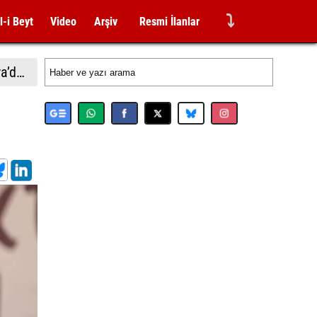
⤵
l-i Beyt
Video
Arşiv
Resmi İlanlar
BTP’den Samsun ilçelerine çıkarma: Havza’da sel mağduru esnafa destek, Vezirköprü ve Bafra’da saha hamlesi