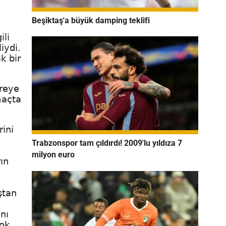
Beşiktaş'a büyük damping teklifi
ili
iydi.
k bir
vreye
maçta
ini
Trabzonspor tam çıldırdı! 2009'lu yıldıza 7
milyon euro
ın
ştan
nı
ok