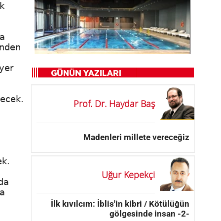
k
da
inden
yer
yecek.
Prof. Dr. Haydar Baş
Madenleri millete vereceğiz
ek.
Uğur Kepekçi
ada
ma
İlk kıvılcım: İblis'in kibri / Kötülüğün
gölgesinde insan -2-