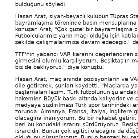
bulduğunu söyledi.
Hasan Arat, siyah-beyazlı kulübün Tüpraş St
bayramlaşma töreninde basın mensuplarına a
konuşan Arat, "Çok güzel bir bayramlaşma old
Futbolcularımız yarın maçı olduğu için katıla
şekilde çalışmalarımıza devam edeceğiz." de
TFF'nin yabancı VAR kararını değerlendiren 
girmesini olumlu karşılıyorum. Beşiktaş'ın
biz de bekliyoruz." diye konuştu.
Hasan Arat, maç anında pozisyonların ve VAR 
dile getirerek, şunları kaydetti: "Maçlard
başlamaları lazım. Türk futbolunun şu andaki
hakemler. Büyük baskı altında kalıyorlar ve ç
medyaya sızdırılması Türk spor tarihindeki en
zorunda. Almanya, Fransa, İtalya, İngiltere 
olacağına inanıyorum. Bu bir rekabet getirir.
beri bu konudaki ısrarını sürdürüyoruz. Be
ısrarcıdır. Bunun çok eğitici olacağını da dü
olduğunu düşünüyoruz. Bunun benzeri bu se