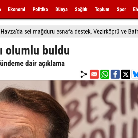
m
Ekonomi
Politika
Dünya
Sağlık
Toplum
Spor
Eh
ı olumlu buldu
gündeme dair açıklama