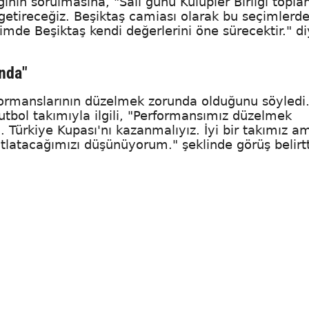
nın sorulmasına, "Salı günü Kulüpler Birliği toplan
etireceğiz. Beşiktaş camiası olarak bu seçimlerd
mde Beşiktaş kendi değerlerini öne sürecektir." d
nda"
formanslarının düzelmek zorunda olduğunu söyledi.
utbol takımıyla ilgili, "Performansımız düzelmek
 Türkiye Kupası'nı kazanmalıyız. İyi bir takımız a
tlatacağımızı düşünüyorum." şeklinde görüş belirtt