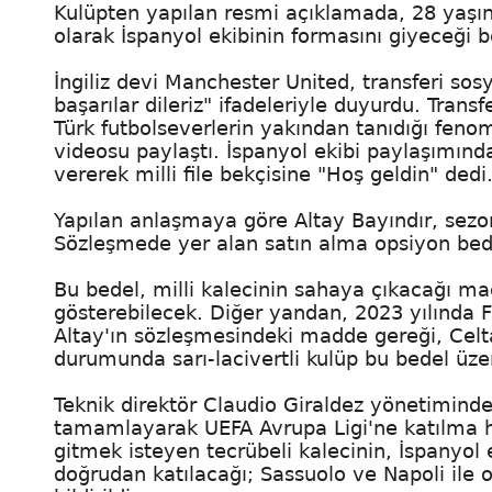
Kulüpten yapılan resmi açıklamada, 28 yaşın
olarak İspanyol ekibinin formasını giyeceği bel
İngiliz devi Manchester United, transferi s
başarılar dileriz" ifadeleriyle duyurdu. Tran
Türk futbolseverlerin yakından tanıdığı fenom
videosu paylaştı. İspanyol ekibi paylaşımınd
vererek milli file bekçisine "Hoş geldin" dedi
Yapılan anlaşmaya göre Altay Bayındır, sezo
Sözleşmede yer alan satın alma opsiyon bedel
Bu bedel, milli kalecinin sahaya çıkacağı maç
gösterebilecek. Diğer yandan, 2023 yılında 
Altay'ın sözleşmesindeki madde gereği, Cel
durumunda sarı-lacivertli kulüp bu bedel üz
Teknik direktör Claudio Giraldez yönetiminde
tamamlayarak UEFA Avrupa Ligi'ne katılma h
gitmek isteyen tecrübeli kalecinin, İspanyol 
doğrudan katılacağı; Sassuolo ve Napoli ile