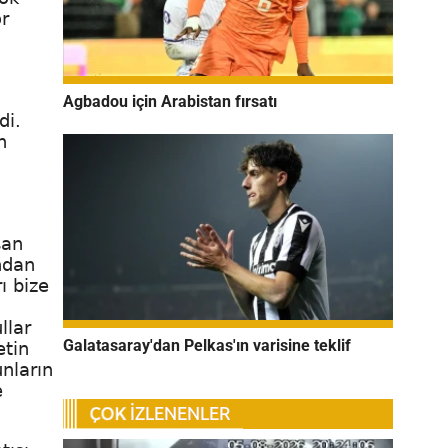
or
Agbadou için Arabistan fırsatı
di.
n
.
san
undan
ı bize
llar
Galatasaray'dan Pelkas'ın varisine teklif
etin
unların
e