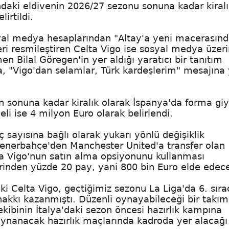
daki eldivenin 2026/27 sezonu sonuna kadar kiralı
irtildi.
osyal medya hesaplarından "Altay'a yeni macerasın
sferi resmileştiren Celta Vigo ise sosyal medya üzer
en Bilal Göregen'in yer aldığı yaratıcı bir tanıtım
a, "Vigo'dan selamlar, Türk kardeşlerim" mesajına 
.
n sonuna kadar kiralık olarak İspanya'da forma gi
i ise 4 milyon Euro olarak belirlendi.
 sayısına bağlı olarak yukarı yönlü değişiklik
Fenerbahçe'den Manchester United'a transfer olan
ta Vigo'nun satın alma opsiyonunu kullanması
erinden yüzde 20 pay, yani 800 bin Euro elde edec
ki Celta Vigo, geçtiğimiz sezonu La Liga'da 6. sır
akkı kazanmıştı. Düzenli oynayabileceği bir takı
ekibinin İtalya'daki sezon öncesi hazırlık kampına
 oynanacak hazırlık maçlarında kadroda yer alacağı