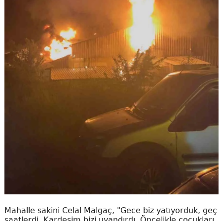
Mahalle sakini Celal Malgaç, "Gece biz yatıyorduk, geç
saatlerdi. Kardeşim bizi uyandırdı. Öncelikle çocukları