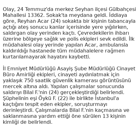
Olay, 24 Temmuz'da merkez Seyhan ilçesi Gülbahçesi
Mahallesi 13362. Sokak'ta meydana geldi. İddiaya
göre, Reyhan Acar (24) sokakta bir kişinin tabancayla
açtığı ateş sonucu kanlar içerisinde yere yığılırken,
saldırgan olay yerinden kaçtı. Çevredekilerin ihbarı
üzerine bölgeye sağlık ve polis ekipleri sevk edildi. İlk
müdahalesi olay yerinde yapılan Acar, ambulansla
kaldırıldığı hastanede tüm müdahalelere rağmen
kurtarılamayarak hayatını kaybetti.
İl Emniyet Müdürlüğü Asayiş Şube Müdürlüğü Cinayet
Büro Amirliği ekipleri, cinayeti aydınlatmak için
yaklaşık 750 saatlik güvenlik kamerası görüntüsünü
mercek altına aldı. Yapılan çalışmalar sonucunda
saldırıyı Bilal F.'nin (24) gerçekleştirdiği belirlendi.
Şüphelinin eşi Öykü F. (22) ile birlikte İstanbul'a
kaçtığını tespit eden ekipler, soruşturmayı
derinleştirdi. Çalışmalarda Bilal F.'nin kaçmasına ve
saklanmasına yardım ettiği öne sürülen 13 kişinin
kimliği de belirlendi.