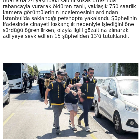
Adana'da 24 yaşındaki kadını sokak ortasında
tabancayla vurarak öldüren zanlı, yaklaşık 750 saatlik
kamera görüntülerinin incelemesinin ardından
İstanbul'da saklandığı petshopta yakalandı. Şüphelinin
ifadesinde cinayeti kıskançlık nedeniyle işlediğini öne
sürdüğü öğrenilirken, olayla ilgili gözaltına alınarak
adliyeye sevk edilen 15 şüpheliden 13'ü tutuklandı.