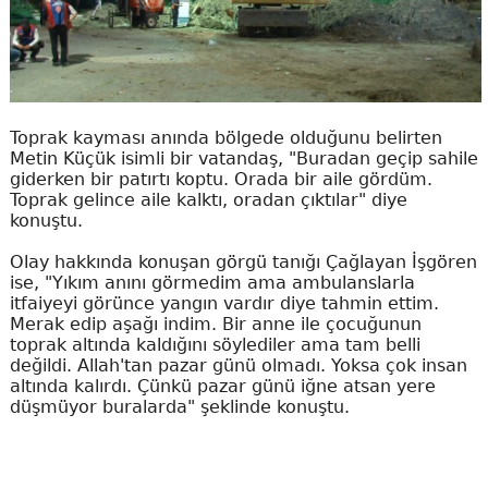
Toprak kayması anında bölgede olduğunu belirten
Metin Küçük isimli bir vatandaş, "Buradan geçip sahile
giderken bir patırtı koptu. Orada bir aile gördüm.
Toprak gelince aile kalktı, oradan çıktılar" diye
konuştu.
Olay hakkında konuşan görgü tanığı Çağlayan İşgören
ise, "Yıkım anını görmedim ama ambulanslarla
itfaiyeyi görünce yangın vardır diye tahmin ettim.
Merak edip aşağı indim. Bir anne ile çocuğunun
toprak altında kaldığını söylediler ama tam belli
değildi. Allah'tan pazar günü olmadı. Yoksa çok insan
altında kalırdı. Çünkü pazar günü iğne atsan yere
düşmüyor buralarda" şeklinde konuştu.