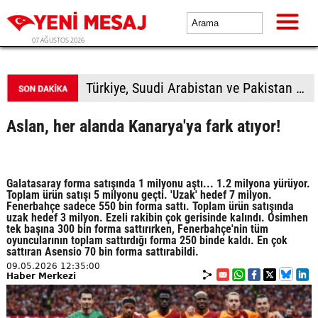
07 AĞUSTOS 2026
Avcılar Belediyesine yönelik soruşturmada 12 kişi adliyede
Aslan, her alanda Kanarya'ya fark atıyor!
Galatasaray forma satışında 1 milyonu aştı... 1.2 milyona yürüyor.
Toplam ürün satışı 5 milyonu geçti. 'Uzak' hedef 7 milyon.
Fenerbahçe sadece 550 bin forma sattı. Toplam ürün satışında
uzak hedef 3 milyon. Ezeli rakibin çok gerisinde kalındı. Osimhen
tek başına 300 bin forma sattırırken, Fenerbahçe'nin tüm
oyuncularının toplam sattırdığı forma 250 binde kaldı. En çok
sattıran Asensio 70 bin forma sattırabildi.
09.05.2026 12:35:00
Haber Merkezi