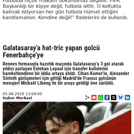
Futbolda hiçbir makam dokunulmaz değildir. FIFA
Başkanlığı bir kişiye değil, futbola aittir. O koltukta
kalmak istiyorsan her gün futbola hizmet ettiğini
kanıtlamalısın. Kendine değil!" ifadelerini de kullandı.
Galatasaray'a hat-tric yapan golcü
Fenerbahçe'ye
Rennes formasıyla hazırlık maçında Galatasaray'a 3 gol atarak
yıldızı parlayan Esteban Lepaul için transfer kulislerini
hareketlendiren bir iddia ortaya atıldı. Cihan Kamer'in, Alexander
Sörloth görüşmeleri için gittiği Madrid'de Fransız golcünün
menajeri Mickaël Libong ile bir araya geldiği öne sürüldü.
05.08.2026 13:09:00
Haber Merkezi