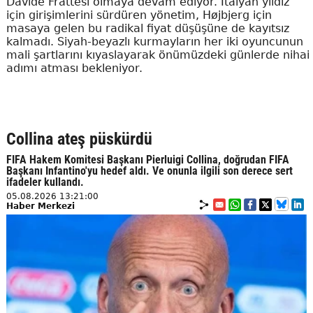
Davide Frattesi olmaya devam ediyor. İtalyan yıldız
için girişimlerini sürdüren yönetim, Højbjerg için
masaya gelen bu radikal fiyat düşüşüne de kayıtsız
kalmadı. Siyah-beyazlı kurmayların her iki oyuncunun
mali şartlarını kıyaslayarak önümüzdeki günlerde nihai
adımı atması bekleniyor.
Collina ateş püskürdü
FIFA Hakem Komitesi Başkanı Pierluigi Collina, doğrudan FIFA
Başkanı Infantino'yu hedef aldı. Ve onunla ilgili son derece sert
ifadeler kullandı.
05.08.2026 13:21:00
Haber Merkezi