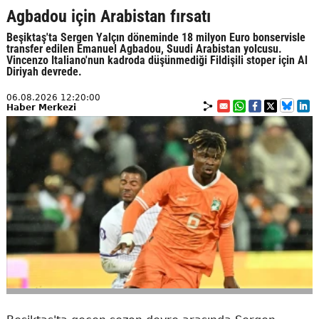
Agbadou için Arabistan fırsatı
Beşiktaş'ta Sergen Yalçın döneminde 18 milyon Euro bonservisle
transfer edilen Emanuel Agbadou, Suudi Arabistan yolcusu.
Vincenzo Italiano'nun kadroda düşünmediği Fildişili stoper için Al
Diriyah devrede.
06.08.2026 12:20:00
Haber Merkezi