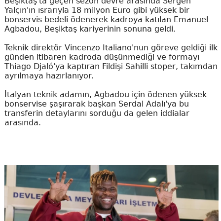
Beşiktaş'ta geçen sezon devre arasında Sergen
Yalçın'ın ısrarıyla 18 milyon Euro gibi yüksek bir
bonservis bedeli ödenerek kadroya katılan Emanuel
Agbadou, Beşiktaş kariyerinin sonuna geldi.
Teknik direktör Vincenzo Italiano'nun göreve geldiği ilk
günden itibaren kadroda düşünmediği ve formayı
Thiago Djaló'ya kaptıran Fildişi Sahilli stoper, takımdan
ayrılmaya hazırlanıyor.
İtalyan teknik adamın, Agbadou için ödenen yüksek
bonservise şaşırarak başkan Serdal Adalı'ya bu
transferin detaylarını sorduğu da gelen iddialar
arasında.