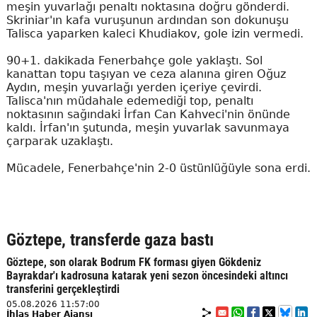
meşin yuvarlağı penaltı noktasına doğru gönderdi.
Skriniar'ın kafa vuruşunun ardından son dokunuşu
Talisca yaparken kaleci Khudiakov, gole izin vermedi.
90+1. dakikada Fenerbahçe gole yaklaştı. Sol
kanattan topu taşıyan ve ceza alanına giren Oğuz
Aydın, meşin yuvarlağı yerden içeriye çevirdi.
Talisca'nın müdahale edemediği top, penaltı
noktasının sağındaki İrfan Can Kahveci'nin önünde
kaldı. İrfan'ın şutunda, meşin yuvarlak savunmaya
çarparak uzaklaştı.
Mücadele, Fenerbahçe'nin 2-0 üstünlüğüyle sona erdi.
Göztepe, transferde gaza bastı
Göztepe, son olarak Bodrum FK forması giyen Gökdeniz
Bayrakdar'ı kadrosuna katarak yeni sezon öncesindeki altıncı
transferini gerçekleştirdi
05.08.2026 11:57:00
İhlas Haber Ajansı