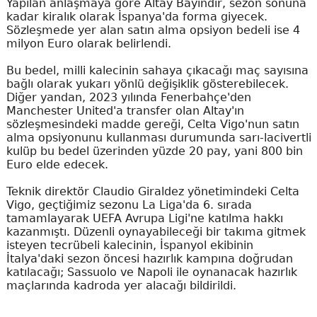
Yapılan anlaşmaya göre Altay Bayındır, sezon sonuna
kadar kiralık olarak İspanya'da forma giyecek.
Sözleşmede yer alan satın alma opsiyon bedeli ise 4
milyon Euro olarak belirlendi.
Bu bedel, milli kalecinin sahaya çıkacağı maç sayısına
bağlı olarak yukarı yönlü değişiklik gösterebilecek.
Diğer yandan, 2023 yılında Fenerbahçe'den
Manchester United'a transfer olan Altay'ın
sözleşmesindeki madde gereği, Celta Vigo'nun satın
alma opsiyonunu kullanması durumunda sarı-lacivertli
kulüp bu bedel üzerinden yüzde 20 pay, yani 800 bin
Euro elde edecek.
Teknik direktör Claudio Giraldez yönetimindeki Celta
Vigo, geçtiğimiz sezonu La Liga'da 6. sırada
tamamlayarak UEFA Avrupa Ligi'ne katılma hakkı
kazanmıştı. Düzenli oynayabileceği bir takıma gitmek
isteyen tecrübeli kalecinin, İspanyol ekibinin
İtalya'daki sezon öncesi hazırlık kampına doğrudan
katılacağı; Sassuolo ve Napoli ile oynanacak hazırlık
maçlarında kadroda yer alacağı bildirildi.