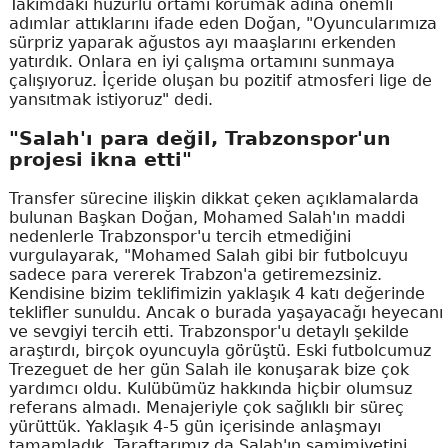
Takımdaki huzurlu ortamı korumak adına önemli
adımlar attıklarını ifade eden Doğan, "Oyuncularımıza
sürpriz yaparak ağustos ayı maaşlarını erkenden
yatırdık. Onlara en iyi çalışma ortamını sunmaya
çalışıyoruz. İçeride oluşan bu pozitif atmosferi lige de
yansıtmak istiyoruz" dedi.
"Salah'ı para değil, Trabzonspor'un
projesi ikna etti"
Transfer sürecine ilişkin dikkat çeken açıklamalarda
bulunan Başkan Doğan, Mohamed Salah'ın maddi
nedenlerle Trabzonspor'u tercih etmediğini
vurgulayarak, "Mohamed Salah gibi bir futbolcuyu
sadece para vererek Trabzon'a getiremezsiniz.
Kendisine bizim teklifimizin yaklaşık 4 katı değerinde
teklifler sunuldu. Ancak o burada yaşayacağı heyecanı
ve sevgiyi tercih etti. Trabzonspor'u detaylı şekilde
araştırdı, birçok oyuncuyla görüştü. Eski futbolcumuz
Trezeguet de her gün Salah ile konuşarak bize çok
yardımcı oldu. Kulübümüz hakkında hiçbir olumsuz
referans almadı. Menajeriyle çok sağlıklı bir süreç
yürüttük. Yaklaşık 4-5 gün içerisinde anlaşmayı
tamamladık. Taraftarımız da Salah'ın samimiyetini