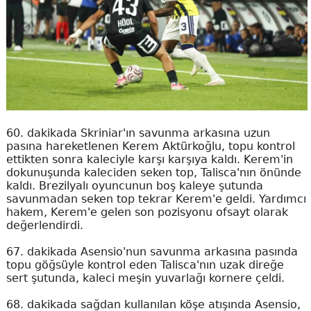
60. dakikada Skriniar'ın savunma arkasına uzun
pasına hareketlenen Kerem Aktürkoğlu, topu kontrol
ettikten sonra kaleciyle karşı karşıya kaldı. Kerem'in
dokunuşunda kaleciden seken top, Talisca'nın önünde
kaldı. Brezilyalı oyuncunun boş kaleye şutunda
savunmadan seken top tekrar Kerem'e geldi. Yardımcı
hakem, Kerem'e gelen son pozisyonu ofsayt olarak
değerlendirdi.
67. dakikada Asensio'nun savunma arkasına pasında
topu göğsüyle kontrol eden Talisca'nın uzak direğe
sert şutunda, kaleci meşin yuvarlağı kornere çeldi.
68. dakikada sağdan kullanılan köşe atışında Asensio,