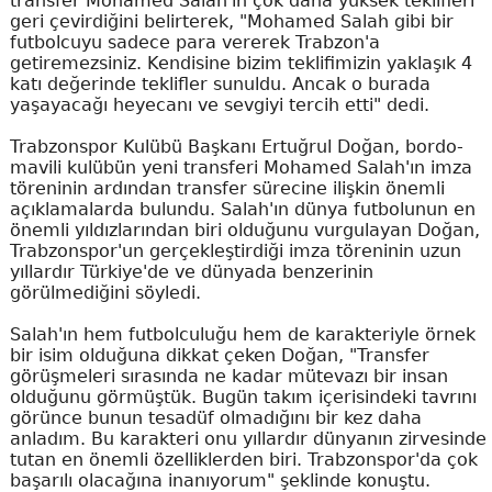
transfer Mohamed Salah'ın çok daha yüksek teklifleri
geri çevirdiğini belirterek, "Mohamed Salah gibi bir
futbolcuyu sadece para vererek Trabzon'a
getiremezsiniz. Kendisine bizim teklifimizin yaklaşık 4
katı değerinde teklifler sunuldu. Ancak o burada
yaşayacağı heyecanı ve sevgiyi tercih etti" dedi.
Trabzonspor Kulübü Başkanı Ertuğrul Doğan, bordo-
mavili kulübün yeni transferi Mohamed Salah'ın imza
töreninin ardından transfer sürecine ilişkin önemli
açıklamalarda bulundu. Salah'ın dünya futbolunun en
önemli yıldızlarından biri olduğunu vurgulayan Doğan,
Trabzonspor'un gerçekleştirdiği imza töreninin uzun
yıllardır Türkiye'de ve dünyada benzerinin
görülmediğini söyledi.
Salah'ın hem futbolculuğu hem de karakteriyle örnek
bir isim olduğuna dikkat çeken Doğan, "Transfer
görüşmeleri sırasında ne kadar mütevazı bir insan
olduğunu görmüştük. Bugün takım içerisindeki tavrını
görünce bunun tesadüf olmadığını bir kez daha
anladım. Bu karakteri onu yıllardır dünyanın zirvesinde
tutan en önemli özelliklerden biri. Trabzonspor'da çok
başarılı olacağına inanıyorum" şeklinde konuştu.