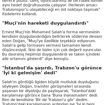
derece pozitif. Genç oyuncularımız ile tecrübeli isimler
aynı hedef doğrultusunda çalışıyor. Herkesin amacı
Trabzonspor'u ulaşabileceği en üst noktaya taşımak"
ifadelerini kullandı.
"Muçi'nin hareketi duygulandırdı"
Ernest Muçi'nin Mohamed Salah'a forma vermesinin
kendisini duygulandırdığını belirterek sözlerine devam
eden Doğan, "Muçi'ye özellikle teşekkür ediyorum.
Salah'a gelip formasını vermesi tamamen kendi
düşüncesiydi. İkisi de bizim için çok değerli oyuncular.
Bu davranış hepimizi duygulandırdı ve takım içindeki
aile ortamını gösterdi" diye konuştu.
"İstanbul'da şaşırdı, Trabzon'u görünce
'İyi ki gelmişim' dedi"
Salah'ın gördüğü ilgiden büyük mutluluk duyduğunu
söyleyen Doğan, transfer görüşmeleri sırasında
yaşanan bir diyaloğu da paylaşarak, "İstanbul'daki
karşılamayı görünce bana 'Buna inanamadım' dedi.
Ben de kendisine 'Bir de Trabzon'u gör' dedim.
Trabzon'daki karşılamanın ardından ise 'İyi ki beni