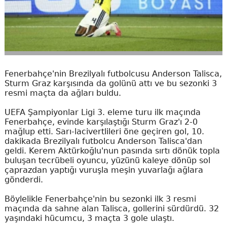
Fenerbahçe'nin Brezilyalı futbolcusu Anderson Talisca,
Sturm Graz karşısında da golünü attı ve bu sezonki 3
resmi maçta da ağları buldu.
UEFA Şampiyonlar Ligi 3. eleme turu ilk maçında
Fenerbahçe, evinde karşılaştığı Sturm Graz'ı 2-0
mağlup etti. Sarı-lacivertlileri öne geçiren gol, 10.
dakikada Brezilyalı futbolcu Anderson Talisca'dan
geldi. Kerem Aktürkoğlu'nun pasında sırtı dönük topla
buluşan tecrübeli oyuncu, yüzünü kaleye dönüp sol
çaprazdan yaptığı vuruşla meşin yuvarlağı ağlara
gönderdi.
Böylelikle Fenerbahçe'nin bu sezonki ilk 3 resmi
maçında da sahne alan Talisca, gollerini sürdürdü. 32
yaşındaki hücumcu, 3 maçta 3 gole ulaştı.