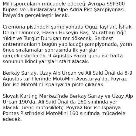
Milli sporcuların mücadele edeceği Avrupa SSP300
Kupası ve Uluslararası Alpe Adria Pist Şampiyonası,
İtalya'da gerçekleştirilecek.
Cremona pistindeki şampiyonada Oğuz Taşhan, İshak
Demir Dönmez, Hasan Hüseyin Baş, Murathan Yiğit
Yıldız ve Turgut Durukan ter dökecek. Serbest
antrenmanların bugün yapılacağı şampiyonada, yarın
önce sıralamalar sonrasında ilk yarışlar
gerçekleştirilecek. 9 Ağustos Pazar günü ise hafta
sonunun ikinci yarışları start alacak.
Berkay Sarıay, Uzay Alp Urcan ve Ali Said Ünal da 8-9
Ağustos tarihlerinde MotoMini Avusturya'da, Poyraz
Bor ise MotoMini İspanya'da piste çıkacak.
Slovak Karting Merkezi'nde Berkay Sarıay ve Uzay Alp
Urcan 190'da, Ali Said Ünal da 160 sınıfında yer
alacak. Genç motosikletçi Poyraz Bor ise İspanya
Pontes Pisti'ndeki MotoMini 160 sınıfında mücadele
edecek.