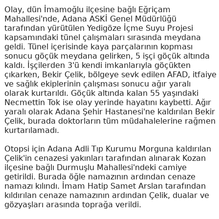
Olay, dün İmamoğlu ilçesine bağlı Eğriçam
Mahallesi'nde, Adana ASKİ Genel Müdürlüğü
tarafından yürütülen Yedigöze İçme Suyu Projesi
kapsamındaki tünel çalışmaları sırasında meydana
geldi. Tünel içerisinde kaya parçalarının kopması
sonucu göçük meydana gelirken, 5 işçi göçük altında
kaldı. İşçilerden 3'ü kendi imkanlarıyla göçükten
çıkarken, Bekir Çelik, bölgeye sevk edilen AFAD, itfaiye
ve sağlık ekiplerinin çalışması sonucu ağır yaralı
olarak kurtarıldı. Göçük altında kalan 55 yaşındaki
Necmettin Tok ise olay yerinde hayatını kaybetti. Ağır
yaralı olarak Adana Şehir Hastanesi'ne kaldırılan Bekir
Çelik, burada doktorların tüm müdahalelerine rağmen
kurtarılamadı.
Otopsi için Adana Adli Tıp Kurumu Morguna kaldırılan
Çelik'in cenazesi yakınları tarafından alınarak Kozan
ilçesine bağlı Durmuşlu Mahallesi'ndeki camiye
getirildi. Burada öğle namazının ardından cenaze
namazı kılındı. İmam Hatip Samet Arslan tarafından
kıldırılan cenaze namazının ardından Çelik, dualar ve
gözyaşları arasında toprağa verildi.