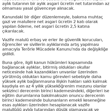
aylık tutarının bir aylık asgari ücretin net tutarından az
olmaması yasal güvenceye alınacak.
Kanundaki bir diğer düzenlemeyle, bakıma muhtaç
gazi ve malullere net asgari ücretin 2 katı olarak
yapılan ödeme, net asgari ücretin 2,5 katına
çıkarılacak.
Vazife malulü erbaş ve erler ile güvenlik korucuları,
öğrenciler ve sivillerin aylıklarında artış yapılması
amacıyla Terörle Mücadele Kanunu'nda da değişikliğe
gidildi.
Buna göre, ilgili kanun hükümleri kapsamında
bağlanacak aylıklar, bitirmiş oldukları okullar
neticesinde hak kazandıkları unvanlar üzerinden
yürütmüş oldukları kamu görevleri sebebiyle daha
yüksek aylık bağlanmasına ilişkin hakları saklı kalmak
kaydıyla en az 4 yıllık yükseköğrenim mezunu olanlar
sekizinci derecenin birinci kademesindeki, diğerleri ise
eğitim durumlarına bakılmaksızın onuncu derecenin
birinci kademesinde bulunanların emekli keseneğine
esas aylıkları üzerinden hesaplanacak vazife
malullüğü aylığı tutarından düşük olamayacak ve