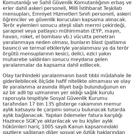
Komutanlığı ve Sahil Güvenlik Komutanlığının erbaş ve
erler dahil askeri personeli, Milli İstihbarat Teşkilatı
mensupları, Emniyet Hizmetleri Sınıfı personeli, askeri
öğrenciler ve güvenlik korucuları kapsama alınacak.
Terör eylemleri sonucu ateşli silah mermi çekirdeği,
şarapnel veya patlayıcı mühimmatın (EYP, mayın,
havan, roket, el bombası vb.) vücutta penetran
yaralanmaya neden olması, bunların blast (patlama
basıncı) ve termal etkileriyle yaralanması ya da terör
örgütü mensuplarının kesici, delici, ezici yakın
muharebe saldırıları sonucu meydana gelen
yaralanmalar da kapsama dahil edilecek.
Olay tarihindeki yaralanmanın basit tıbbi müdahale ile
giderilebilecek ölçüde hafif nitelikte olmaması ve olay
ile yaralanma arasında illiyet bağı bulunduğunun en
az bir adli tıp uzmanının yer aldığı sağlık kurulu
raporuyla tespitiyle Sosyal Güvenlik Kurumu
tarafından 17 bin 135 gösterge rakamının memur
aylık katsayısı ile çarpımı sonucu bulunacak tutarda
aylık bağlanacak. Yapılan ödemeler fatura karşılığı
Hazinece SGK'ye aktarılacak ve bu kişiler aylık
hükümleri hariç 1005 sayılı Kanun kapsamındaki
gazilere sağlanan diğer sosyal ve özlük haklarından