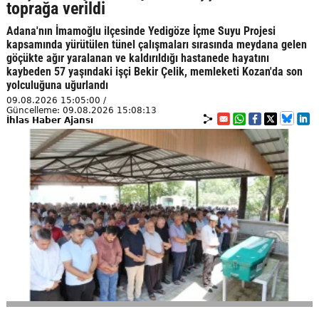
toprağa verildi
Adana'nın İmamoğlu ilçesinde Yedigöze İçme Suyu Projesi
kapsamında yürütülen tünel çalışmaları sırasında meydana gelen
göçükte ağır yaralanan ve kaldırıldığı hastanede hayatını
kaybeden 57 yaşındaki işçi Bekir Çelik, memleketi Kozan'da son
yolculuğuna uğurlandı
09.08.2026 15:05:00 /
Güncelleme: 09.08.2026 15:08:13
İhlas Haber Ajansı