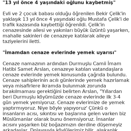
"13 yıl önce 4 yaşındaki oğlunu kaybetmiş"
Evli ve 2 çocuk babası olduğu öğrenilen Bekir Çelik'in
yaklaşık 13 yıl önce 4 yaşındaki oğlu Mustafa Çelik'i de
trafik kazasında kaybettiği öğrenildi. Çelik'in
cenazesinde ailesi ve yakınları büyük üzüntü yaşarken,
mahalle sakinleri de cenazeye katılarak aileye
taziyelerini iletti.
"İmamdan cenaze evlerinde yemek uyarısı"
Cenaze namazının ardından Durmuşlu Camii İmam
Hatibi Samet Arslan, cenazeye katılan vatandaşlara
cenaze evlerinde yemek konusunda çağrıda bulundu.
Cenaze sahiplerinin acılı günlerinde yemek hazırlamak
veya misafirlere ikramda bulunmak zorunda
bırakılmaması gerektiğini belirten Arslan, "Yıllardan
beri Durmuşlu köyümüzde cenaze evlerinde ilk 3-4
gün yemek yemiyoruz. Cenaze evlerimize de yemek
yaptırmıyoruz. Niye böyle yapıyoruz' Çünkü o
insanların acısı, sıkıntısı ve başlarına gelen varken biz
Müslümanlar olarak bunu önemsiyoruz. İnsanlar
acısını yaşarken biz boğazımızın derdine düşemeyiz
arkadaşlar. Dolayısıyla köylülerimiz bilir, alışkanlık