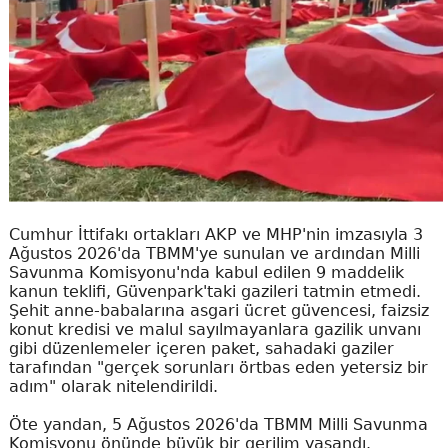
Cumhur İttifakı ortakları AKP ve MHP'nin imzasıyla 3
Ağustos 2026'da TBMM'ye sunulan ve ardından Milli
Savunma Komisyonu'nda kabul edilen 9 maddelik
kanun teklifi, Güvenpark'taki gazileri tatmin etmedi.
Şehit anne-babalarına asgari ücret güvencesi, faizsiz
konut kredisi ve malul sayılmayanlara gazilik unvanı
gibi düzenlemeler içeren paket, sahadaki gaziler
tarafından "gerçek sorunları örtbas eden yetersiz bir
adım" olarak nitelendirildi.
Öte yandan, 5 Ağustos 2026'da TBMM Milli Savunma
Komisyonu önünde büyük bir gerilim yaşandı.