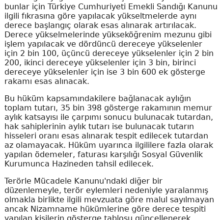
bunlar için Türkiye Cumhuriyeti Emekli Sandığı Kanunu
ilgili fıkrasına göre yapılacak yükseltmelerde aynı
derece başlangıç olarak esas alınarak artırılacak.
Derece yükselmelerinde yükseköğrenim mezunu gibi
işlem yapılacak ve dördüncü dereceye yükselenler
için 2 bin 100, üçüncü dereceye yükselenler için 2 bin
200, ikinci dereceye yükselenler için 3 bin, birinci
dereceye yükselenler için ise 3 bin 600 ek gösterge
rakamı esas alınacak.
Bu hüküm kapsamındakilere bağlanacak aylığın
toplam tutarı, 35 bin 398 gösterge rakamının memur
aylık katsayısı ile çarpımı sonucu bulunacak tutardan,
hak sahiplerinin aylık tutarı ise bulunacak tutarın
hisseleri oranı esas alınarak tespit edilecek tutardan
az olamayacak. Hüküm uyarınca ilgililere fazla olarak
yapılan ödemeler, faturası karşılığı Sosyal Güvenlik
Kurumunca Hazineden tahsil edilecek.
Terörle Mücadele Kanunu'ndaki diğer bir
düzenlemeyle, terör eylemleri nedeniyle yaralanmış
olmakla birlikte ilgili mevzuata göre malul sayılmayan
ancak Nizamname hükümlerine göre derece tespiti
yapılan kişilerin gösterge tablosu güncellenerek