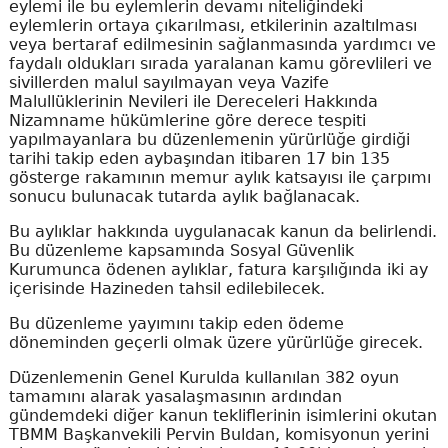
eylemi ile bu eylemlerin devamı niteliğindeki
eylemlerin ortaya çıkarılması, etkilerinin azaltılması
veya bertaraf edilmesinin sağlanmasında yardımcı ve
faydalı oldukları sırada yaralanan kamu görevlileri ve
sivillerden malul sayılmayan veya Vazife
Malullüklerinin Nevileri ile Dereceleri Hakkında
Nizamname hükümlerine göre derece tespiti
yapılmayanlara bu düzenlemenin yürürlüğe girdiği
tarihi takip eden aybaşından itibaren 17 bin 135
gösterge rakamının memur aylık katsayısı ile çarpımı
sonucu bulunacak tutarda aylık bağlanacak.
Bu aylıklar hakkında uygulanacak kanun da belirlendi.
Bu düzenleme kapsamında Sosyal Güvenlik
Kurumunca ödenen aylıklar, fatura karşılığında iki ay
içerisinde Hazineden tahsil edilebilecek.
Bu düzenleme yayımını takip eden ödeme
döneminden geçerli olmak üzere yürürlüğe girecek.
Düzenlemenin Genel Kurulda kullanılan 382 oyun
tamamını alarak yasalaşmasının ardından
gündemdeki diğer kanun tekliflerinin isimlerini okutan
TBMM Başkanvekili Pervin Buldan, komisyonun yerini