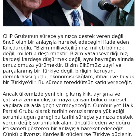
CHP Grubunun sürece yalnızca destek veren değil
öncü olan bir anlayışla hareket edeceğini ifade eden
Kılıçdaroğlu, "Bizim milliyetçiliğimiz; milleti bölmek
değil, milleti birleştirmektir. Bizim vatanseverliğimiz;
kardeşi kardeşe düşürmek değil, aynı bayrağın altında
omuz omuza yürümektir. Bizim ülkümüz; zayıf ve
parçalanmış bir Türkiye değil, birliğini koruyan,
demokrasisi güçlü, ekonomisi sağlam, itibarlı ve büyük
bir Türkiye'dir. Bu sürece tereddütsüz katkı vereceğiz.
Ancak ülkemizde yeni bir iç karışıklık, ayrışma ve
çatışma zemini oluşturmaya çalışan bölücü küresel
yapılara da asla geçit vermeyeceğiz. Cumhuriyet Halk
Partisi Grubu olarak tarihin omuzlarımıza yüklediği
sorumluluğun gereği bu tarihi süreçte yalnızca destek
veren değil; sorumluluk alan, öncülük eden ve doğru
istikameti gösteren bir anlayışla hareket edeceğiz.
Çünkü biliyoruz: Kardeşlik güçlenirse Türkiye güçlenir.