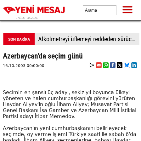
10 AĞUSTOS 2026
Alkolmetreyi üflemeyi reddeden sürücüye 350 bin TL ceza
Azerbaycan'da seçim günü
16.10.2003 00:00:00
Seçimin en şanslı üç adayı, sekiz yıl boyunca ülkeyi
yöneten ve halen cumhurbaşkanlığı görevini yürüten
Haydar Aliyev'in oğlu İlham Aliyev; Musavat Partisi
Genel Başkanı İsa Gamber ve Azerbaycan Milli İstiklal
Partisi adayı İtibar Memedov.
Azerbaycan'ın yeni cumhurbaşkanını belirleyecek
seçimde, oy verme işlemi Türkiye saati ile sabah 6'da
başladı. İlham Aliyev, seçmenlerine, babası Haydar