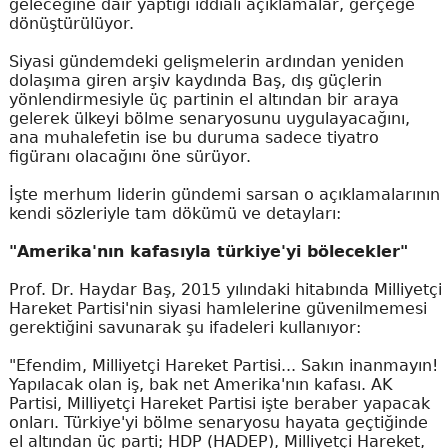
geleceğine dair yaptığı iddialı açıklamalar, gerçeğe
dönüştürülüyor.
Siyasi gündemdeki gelişmelerin ardından yeniden
dolaşıma giren arşiv kaydında Baş, dış güçlerin
yönlendirmesiyle üç partinin el altından bir araya
gelerek ülkeyi bölme senaryosunu uygulayacağını,
ana muhalefetin ise bu duruma sadece tiyatro
figüranı olacağını öne sürüyor.
İşte merhum liderin gündemi sarsan o açıklamalarının
kendi sözleriyle tam dökümü ve detayları:
"Amerika'nın kafasıyla türkiye'yi bölecekler"
Prof. Dr. Haydar Baş, 2015 yılındaki hitabında Milliyetçi
Hareket Partisi'nin siyasi hamlelerine güvenilmemesi
gerektiğini savunarak şu ifadeleri kullanıyor:
"Efendim, Milliyetçi Hareket Partisi... Sakın inanmayın!
Yapılacak olan iş, bak net Amerika'nın kafası. AK
Partisi, Milliyetçi Hareket Partisi işte beraber yapacak
onları. Türkiye'yi bölme senaryosu hayata geçtiğinde
el altından üç parti; HDP (HADEP), Milliyetçi Hareket,