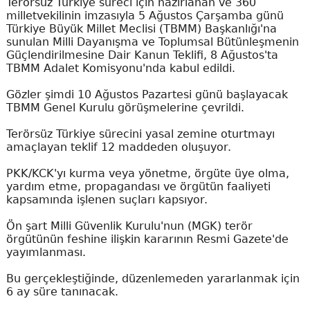
Terörsüz Türkiye süreci için hazırlanan ve 360
milletvekilinin imzasıyla 5 Ağustos Çarşamba günü
Türkiye Büyük Millet Meclisi (TBMM) Başkanlığı'na
sunulan Milli Dayanışma ve Toplumsal Bütünleşmenin
Güçlendirilmesine Dair Kanun Teklifi, 8 Ağustos'ta
TBMM Adalet Komisyonu'nda kabul edildi.
Gözler şimdi 10 Ağustos Pazartesi günü başlayacak
TBMM Genel Kurulu görüşmelerine çevrildi.
Terörsüz Türkiye sürecini yasal zemine oturtmayı
amaçlayan teklif 12 maddeden oluşuyor.
PKK/KCK'yı kurma veya yönetme, örgüte üye olma,
yardım etme, propagandası ve örgütün faaliyeti
kapsamında işlenen suçları kapsıyor.
Ön şart Milli Güvenlik Kurulu'nun (MGK) terör
örgütünün feshine ilişkin kararının Resmi Gazete'de
yayımlanması.
Bu gerçekleştiğinde, düzenlemeden yararlanmak için
6 ay süre tanınacak.