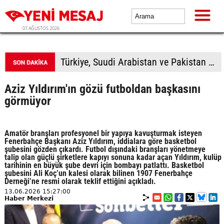
07 AĞUSTOS 2026
Avcılar Belediyesine yönelik soruşturmada 12 kişi adliyede
Aziz Yıldırım'ın gözü futboldan başkasını
görmüyor
Amatör branşları profesyonel bir yapıya kavuşturmak isteyen
Fenerbahçe Başkanı Aziz Yıldırım, iddialara göre basketbol
şubesini gözden çıkardı. Futbol dışındaki branşları yönetmeye
talip olan güçlü şirketlere kapıyı sonuna kadar açan Yıldırım, kulüp
tarihinin en büyük şube devri için bombayı patlattı. Basketbol
şubesini Ali Koç’un kalesi olarak bilinen 1907 Fenerbahçe
Derneği’ne resmi olarak teklif ettiğini açıkladı.
13.06.2026 15:27:00
Haber Merkezi