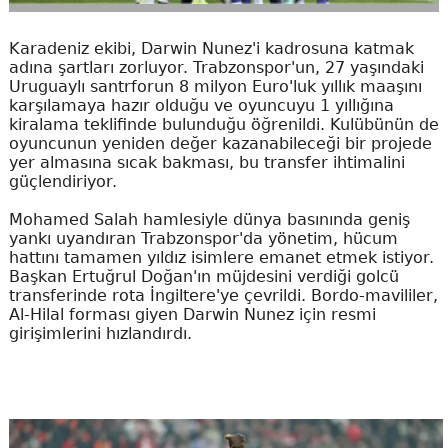
Karadeniz ekibi, Darwin Nunez'i kadrosuna katmak
adına şartları zorluyor. Trabzonspor'un, 27 yaşındaki
Uruguaylı santrforun 8 milyon Euro'luk yıllık maaşını
karşılamaya hazır olduğu ve oyuncuyu 1 yıllığına
kiralama teklifinde bulunduğu öğrenildi. Kulübünün de
oyuncunun yeniden değer kazanabileceği bir projede
yer almasına sıcak bakması, bu transfer ihtimalini
güçlendiriyor.
Mohamed Salah hamlesiyle dünya basınında geniş
yankı uyandıran Trabzonspor'da yönetim, hücum
hattını tamamen yıldız isimlere emanet etmek istiyor.
Başkan Ertuğrul Doğan'ın müjdesini verdiği golcü
transferinde rota İngiltere'ye çevrildi. Bordo-mavililer,
Al-Hilal forması giyen Darwin Nunez için resmi
girişimlerini hızlandırdı.