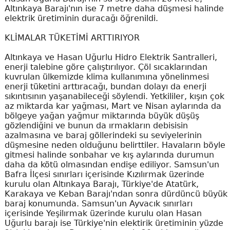
Altınkaya Barajı'nın ise 7 metre daha düşmesi halinde
elektrik üretiminin duracağı öğrenildi.
KLİMALAR TÜKETİMİ ARTTIRIYOR
Altınkaya ve Hasan Uğurlu Hidro Elektrik Santralleri,
enerji talebine göre çalıştırılıyor. Çöl sıcaklarından
kuvrulan ülkemizde klima kullanımına yönelinmesi
enerji tüketini arttıracağı, bundan dolayı da enerji
sıkıntısının yaşanabileceği söylendi. Yetkililer, kışın çok
az miktarda kar yağması, Mart ve Nisan aylarında da
bölgeye yağan yağmur miktarında büyük düşüş
gözlendiğini ve bunun da ırmakların debisisin
azalmasına ve baraj göllerindeki su seviyelerinin
düşmesine neden olduğunu belirttiler. Havaların böyle
gitmesi halinde sonbahar ve kış aylarında durumun
daha da kötü olmasından endişe ediliyor. Samsun'un
Bafra İlçesi sınırları içerisinde Kızılırmak üzerinde
kurulu olan Altınkaya Barajı, Türkiye'de Atatürk,
Karakaya ve Keban Barajı'ndan sonra dürdüncü büyük
baraj konumunda. Samsun'un Ayvacık sınırları
içerisinde Yeşilırmak üzerinde kurulu olan Hasan
Uğurlu barajı ise Türkiye'nin elektirik üretiminin yüzde