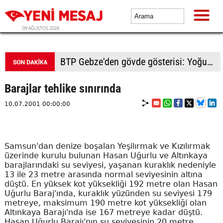
09 AĞUSTOS 2026
BTP Kocaeli'den Darıca çıkarması: Esnaf ve derneklerden yoğun ilgi
Barajlar tehlike sınırında
10.07.2001 00:00:00
Samsun'dan denize boşalan Yeşilırmak ve Kızılırmak
üzerinde kurulu bulunan Hasan Uğurlu ve Altınkaya
barajlarındaki su seviyesi, yaşanan kuraklık nedeniyle
13 ile 23 metre arasında normal seviyesinin altına
düştü. En yüksek kot yüksekliği 192 metre olan Hasan
Uğurlu Baraj'ında, kuraklık yüzünden su seviyesi 179
metreye, maksimum 190 metre kot yüksekliği olan
Altınkaya Barajı'nda ise 167 metreye kadar düştü.
Hasan Uğurlu Barajı'nın su seviyesinin 20 metre,