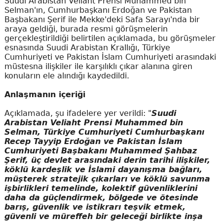
Suudi Arabistan Veliaht Prensi Muhammed bin
Selman'ın, Cumhurbaşkanı Erdoğan ve Pakistan
Başbakanı Şerif ile Mekke'deki Safa Sarayı'nda bir
araya geldiği, burada resmi görüşmelerin
gerçekleştirildiği belirtilen açıklamada, bu görüşmeler
esnasında Suudi Arabistan Krallığı, Türkiye
Cumhuriyeti ve Pakistan İslam Cumhuriyeti arasındaki
müstesna ilişkiler ile karşılıklı çıkar alanına giren
konuların ele alındığı kaydedildi.
Anlaşmanın içeriği
Açıklamada, şu ifadelere yer verildi: "
Suudi
Arabistan Veliaht Prensi Muhammed bin
Selman, Türkiye Cumhuriyeti Cumhurbaşkanı
Recep Tayyip Erdoğan ve Pakistan İslam
Cumhuriyeti Başbakanı Muhammed Şahbaz
Şerif, üç devlet arasındaki derin tarihi ilişkiler,
köklü kardeşlik ve İslami dayanışma bağları,
müşterek stratejik çıkarları ve köklü savunma
işbirlikleri temelinde, kolektif güvenliklerini
daha da güçlendirmek, bölgede ve ötesinde
barış, güvenlik ve istikrarı teşvik etmek,
güvenli ve müreffeh bir geleceği birlikte inşa