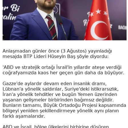
Anlaşmadan günler önce (3 Ağustos) yayınladığı
mesajda BTP Lideri Hüseyin Baş şöyle diyordu:
'ABD ve stratejik ortağı İsrail'in yıllardır ateşe verdiği
coğrafyamızda kaos her geçen gün daha da büyüyor.
Gazze'de aylardır devam eden insanlık dramı,
Lübnan'a yönelik saldırılar, Suriye'deki istikrarsızlık,
İran'a yönelik tehditler ve bugün Yemen üzerinden
yaşanan gelişmeler birbirinden bağımsız değildir.
Bunların tamamı, Büyük Ortadoğu Projesi kapsamında
bölgeyi yeniden şekillendirmeye yönelik aynı planın
farklı aşamalarıdır.
ABD ve İsrail, bölge ülkelerini birbirine düşüren,