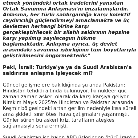
etmek yönündeki ortak iradelerini yansıtan
Ortak Savunma Anlaşması'nı imzalamışlardır.
Anlaşma, her türlü saldırganlığa karşı kolektif
caydırıcılığı güçlendirmeyi amaçlamakta ve üç
devletten herhangi birine karşı
gerçekleştirilecek bir silahlı saldırının hepsine
karşı yapılmış sayılacağını hükme
bağlamaktadır. Anlaşma ayrıca, üç devlet
arasındaki savunma işbirliğinin tüm boyutlarıyla
geliştirilmesini öngörmektedir."
Peki, İsrail; Türkiye'ye ya da Suudi Arabistan'a
saldırırsa anlaşma işleyecek mi?
Güncel gelişmelere bakıldığında şu anda Pakistan;
Hindistan tehdidi altında bulunuyor. İki nükleer güç
zaman zaman askeri olarak da karşı karşıya geliyor.
Nitekim Mayıs 2025'te Hindistan ve Pakistan arasında
Keşmir bölgesindeki artan gerilim nedeniyle kısa süreli
ama şiddetli sınır ötesi hava çatışmaları yaşanmıştı.
Günler süren bu askeri kriz, tarafların ateşkes
sağlamasıyla sona ermişti.
Suudi Arabistan ise halen ABD üslerinden ötürü İran'ın