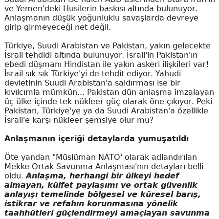
ve Yemen'deki Husilerin baskısı altında bulunuyor.
Anlaşmanın düşük yoğunluklu savaşlarda devreye
girip girmeyeceği net değil.
Türkiye, Suudi Arabistan ve Pakistan, yakın gelecekte
İsrail tehdidi altında bulunuyor. İsrail'in Pakistan'ın
ebedi düşmanı Hindistan ile yakın askeri ilişkileri var!
İsrail sık sık Türkiye'yi de tehdit ediyor. Yahudi
devletinin Suudi Arabistan'a saldırması ise bir
kıvılcımla mümkün... Pakistan dün anlaşma imzalayan
üç ülke içinde tek nükleer güç olarak öne çıkıyor. Peki
Pakistan, Türkiye'ye ya da Suudi Arabistan'a özellikle
İsrail'e karşı nükleer şemsiye olur mu?
Anlaşmanın içeriği detaylarda yumuşatıldı
Öte yandan "Müslüman NATO' olarak adlandırılan
Mekke Ortak Savunma Anlaşması'nın detayları belli
oldu.
Anlaşma, herhangi bir ülkeyi hedef
almayan, külfet paylaşımı ve ortak güvenlik
anlayışı temelinde bölgesel ve küresel barış,
istikrar ve refahın korunmasına yönelik
taahhütleri güçlendirmeyi amaçlayan savunma