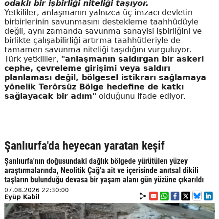
odaklı bir işbirliği niteliği taşıyor.
Yetkililer, anlaşmanın yalnızca üç imzacı devletin
birbirlerinin savunmasını destekleme taahhüdüyle
değil, aynı zamanda savunma sanayisi işbirliğini ve
birlikte çalışabilirliği artırma taahhütleriyle de
tamamen savunma niteliği taşıdığını vurguluyor.
Türk yetkililer,
"anlaşmanın saldırgan bir askeri
cephe, çevreleme girişimi veya saldırı
planlaması değil, bölgesel istikrarı sağlamaya
yönelik Terörsüz Bölge hedefine de katkı
sağlayacak bir adım"
olduğunu ifade ediyor.
Şanlıurfa'da heyecan yaratan keşif
Şanlıurfa'nın doğusundaki dağlık bölgede yürütülen yüzey
araştırmalarında, Neolitik Çağ'a ait ve içerisinde anıtsal dikili
taşların bulunduğu devasa bir yaşam alanı gün yüzüne çıkarıldı
07.08.2026 22:30:00
Eyüp Kabil