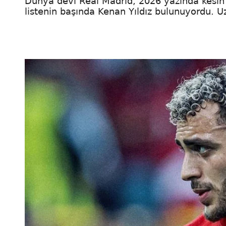
Dünya devi Real Madrid, 2026 yazında kesin 
listenin başında Kenan Yıldız bulunuyordu. Uzu