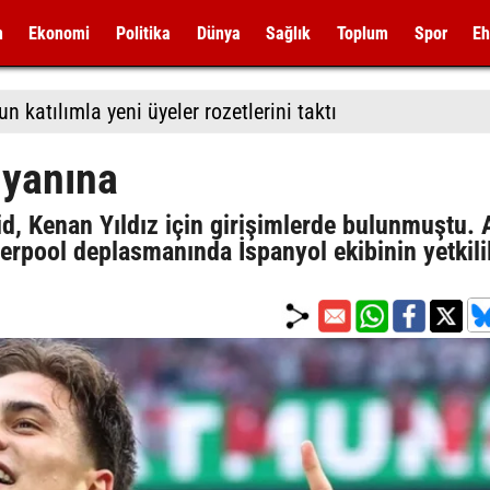
m
Ekonomi
Politika
Dünya
Sağlık
Toplum
Spor
Eh
 katılımla yeni üyeler rozetlerini taktı
 yanına
id, Kenan Yıldız için girişimlerde bulunmuştu.
erpool deplasmanında İspanyol ekibinin yetkilil