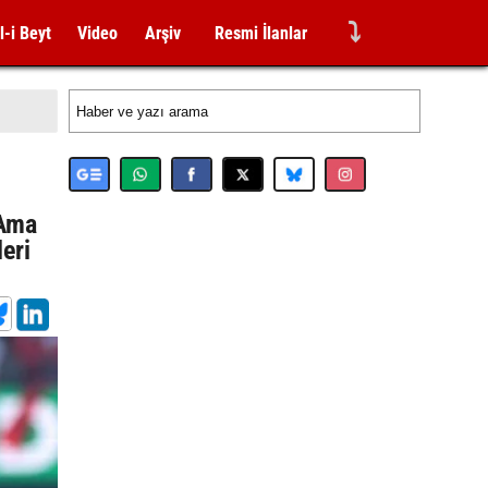
⤵
l-i Beyt
Video
Arşiv
Resmi İlanlar
 Ama
eri