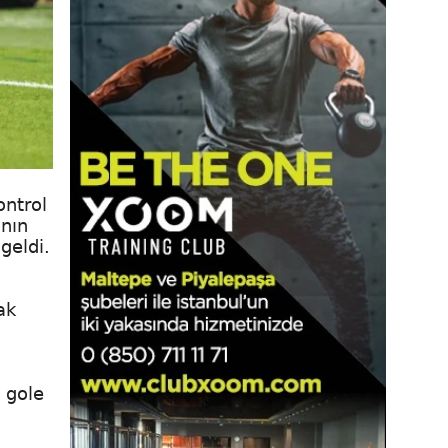
ontrol
'nın
geldi.
ak
 gole