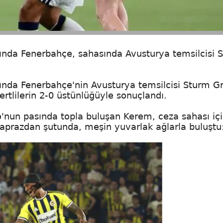
ında Fenerbahçe, sahasında Avusturya temsilcisi 
ında Fenerbahçe'nin Avusturya temsilcisi Sturm Gr
vertlilerin 2-0 üstünlüğüyle sonuçlandı.
'nun pasında topla buluşan Kerem, ceza sahası iç
çaprazdan şutunda, meşin yuvarlak ağlarla buluştu: