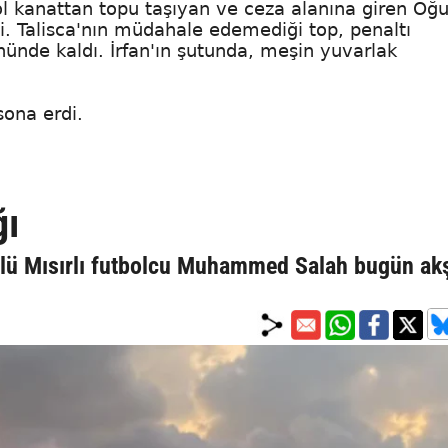
l kanattan topu taşıyan ve ceza alanına giren Oğ
i. Talisca'nın müdahale edemediği top, penaltı
nünde kaldı. İrfan'ın şutunda, meşin yuvarlak
ona erdi.
ğı
ünlü Mısırlı futbolcu Muhammed Salah bugün a