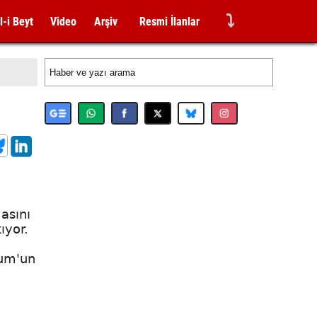
⤵
l-i Beyt
Video
Arşiv
Resmi İlanlar
asını
ıyor.
aum'un