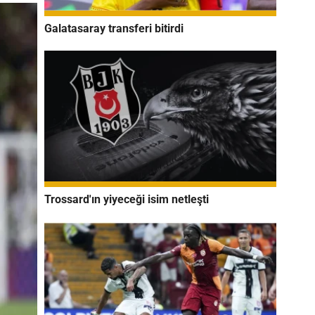
Galatasaray transferi bitirdi
Trossard'ın yiyeceği isim netleşti