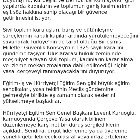
Dayanışma, Kardeşlik ve Demokrasi Komisyonu" gibi
yapılarda kadınların ve toplumun geniş kesimlerinin
eşit söz hakkına sahip olacağı bir güvence
getirilmesini istiyor.
Sivil toplum kuruluşları, barış ve bütünleşme
süreçlerinin kapalı kapılar ardında yürütülemeyeceğini
savunarak Türkiye'nin de taraf olduğu Birleşmiş
Milletler Güvenlik Konseyi'nin 1325 sayılı kararını
gündeme taşıyor. Uluslararası hukuk zemininde
meşruiyet arayan sivil toplum, kadınların karar alma
ve izleme mekanizmalarına dahil edilmediği hiçbir
yasal çerçeveyi tanımayacaklarını duyuruyor.
Eğitim-İş ve Hürriyetçi Eğitim Sen gibi büyük eğitim
sendikaları, yasa teklifinin Meclis gündemine
gelmesiyle birlikte eş zamanlı olarak seslerini
yükseltmeye başladılar.
Hürriyetçi Eğitim Sen Genel Başkanı Levent Kuruoğlu,
kamuoyunda Çerçeve Yasa olarak bilinen
düzenlemeye karşı net bir duruş sergilediklerini
açıkladı. Sendika, örgüt liderlerine ya da üyelerine
yönelik getirilebilecek olası af veya infaz erteleme