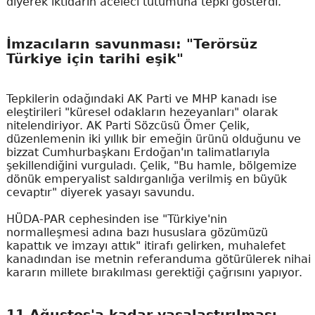
diyerek iktidarın aceleci tutumuna tepki gösterdi.
İmzacıların savunması: "Terörsüz
Türkiye için tarihi eşik"
Tepkilerin odağındaki AK Parti ve MHP kanadı ise
eleştirileri "küresel odakların hezeyanları" olarak
nitelendiriyor. AK Parti Sözcüsü Ömer Çelik,
düzenlemenin iki yıllık bir emeğin ürünü olduğunu ve
bizzat Cumhurbaşkanı Erdoğan'ın talimatlarıyla
şekillendiğini vurguladı. Çelik, "Bu hamle, bölgemize
dönük emperyalist saldırganlığa verilmiş en büyük
cevaptır" diyerek yasayı savundu.
HÜDA-PAR cephesinden ise "Türkiye'nin
normalleşmesi adına bazı hususlara gözümüzü
kapattık ve imzayı attık" itirafı gelirken, muhalefet
kanadından ise metnin referanduma götürülerek nihai
kararın millete bırakılması gerektiği çağrısını yapıyor.
11 Ağustos'a kadar yasalaştırılması