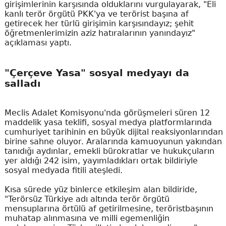
girişimlerinin karşısında olduklarını vurgulayarak, "Eli
kanlı terör örgütü PKK'ya ve terörist başına af
getirecek her türlü girişimin karşısındayız; şehit
öğretmenlerimizin aziz hatıralarının yanındayız"
açıklaması yaptı.
"Çerçeve Yasa" sosyal medyayı da
salladı
Meclis Adalet Komisyonu'nda görüşmeleri süren 12
maddelik yasa teklifi, sosyal medya platformlarında
cumhuriyet tarihinin en büyük dijital reaksiyonlarından
birine sahne oluyor. Aralarında kamuoyunun yakından
tanıdığı aydınlar, emekli bürokratlar ve hukukçuların
yer aldığı 242 isim, yayımladıkları ortak bildiriyle
sosyal medyada fitili ateşledi.
Kısa sürede yüz binlerce etkileşim alan bildiride,
"Terörsüz Türkiye adı altında terör örgütü
mensuplarına örtülü af getirilmesine, teröristbaşının
muhatap alınmasına ve milli egemenliğin