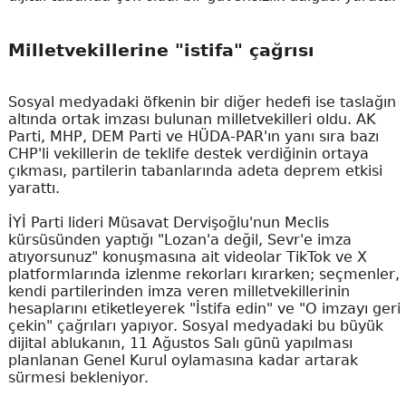
Milletvekillerine "istifa" çağrısı
Sosyal medyadaki öfkenin bir diğer hedefi ise taslağın
altında ortak imzası bulunan milletvekilleri oldu. AK
Parti, MHP, DEM Parti ve HÜDA-PAR'ın yanı sıra bazı
CHP'li vekillerin de teklife destek verdiğinin ortaya
çıkması, partilerin tabanlarında adeta deprem etkisi
yarattı.
İYİ Parti lideri Müsavat Dervişoğlu'nun Meclis
kürsüsünden yaptığı "Lozan'a değil, Sevr'e imza
atıyorsunuz" konuşmasına ait videolar TikTok ve X
platformlarında izlenme rekorları kırarken; seçmenler,
kendi partilerinden imza veren milletvekillerinin
hesaplarını etiketleyerek "İstifa edin" ve "O imzayı geri
çekin" çağrıları yapıyor. Sosyal medyadaki bu büyük
dijital ablukanın, 11 Ağustos Salı günü yapılması
planlanan Genel Kurul oylamasına kadar artarak
sürmesi bekleniyor.