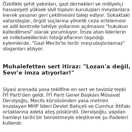
Özellikle şehit yakınları, gazi dernekleri ve milliyetçi
hassasiyeti yüksek sivil toplum kuruluşları meydanlara
inerek yasanın geri çekilmesini talep ediyor. Sokaktaki
vatandaşlar, örgüt suçlarına yönelik ceza ertelemesi
ve adli kontrolle tahliye yollarının açılmasını "hukukun
katledilmesi" olarak yorumluyor. İmza atan liderlerin
ve milletvekillerinin fotoğraflarının taşındığı
eylemlerde, "Gazi Meclis'te terör meşrulaştırılamaz"
sloganları atılıyor.
Muhalefetten sert itiraz: "Lozan'a değil,
Sevr'e imza atıyorlar!"
Siyasi arenada yasa teklifine en sert ve tavizsiz tepki
İYİ Parti'den geldi. İYİ Parti Genel Başkanı Müsavat
Dervişoğlu, Meclis kürsüsünden yasa metnini
imzalayan MHP lideri Devlet Bahçeli ve Cumhur İttifakı
ortaklarına adeta ateş püskürdü. Dervişoğlu, yapılan
hamleyi tarihi bir benzetmeyle eleştirerek şu ifadeleri
kullandı: