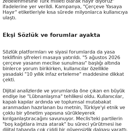
zedelenmesine Türk milleti olarak hayır diyoruz"
ifadelerine yer verildi. Kampanya, "Çerçeve Yasaya
Hayır" etiketleriyle kısa sürede milyonlarca kullanıcıya
ulaştı.
Ekşi Sözlük ve forumlar ayakta
Sözlük platformları ve siyasi forumlarda da yasa
teklifinin şifreleri masaya yatırıldı. "5 ağustos 2026
çerçeve yasanın meclise sunulması" başlığı altında
binlerce yorum birikirken, kullanıcılar özellikle
yasadaki "10 yıllık infaz erteleme" maddesine dikkat
çekti.
Dijital analizlerde ve yorumlarda öne çıkan en büyük
endişe ise "Lübnanlaşma" tehlikesi oldu. Kullanıcılar,
kapalı kapılar ardında ve toplumsal mutabakat
aranmadan hazırlanan bu metnin, Türkiye'yi etnik ve
çoklu bir yönetim yapısına sürükleyerek
kırılganlaştıracağını savunuyor. Meclis'teki partilerin
"boş kağıtlara imza atarak" bu süreci yürütmesi ise
dijital tabanda çok ciddi bir güvensizlik dalgası yarattı.