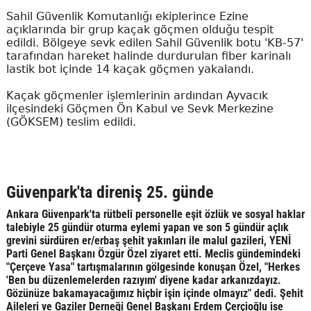
Sahil Güvenlik Komutanlığı ekiplerince Ezine
açıklarında bir grup kaçak göçmen olduğu tespit
edildi. Bölgeye sevk edilen Sahil Güvenlik botu 'KB-57'
tarafından hareket halinde durdurulan fiber karinalı
lastik bot içinde 14 kaçak göçmen yakalandı.
Kaçak göçmenler işlemlerinin ardından Ayvacık
ilçesindeki Göçmen Ön Kabul ve Sevk Merkezine
(GÖKSEM) teslim edildi.
Güvenpark'ta direniş 25. günde
Ankara Güvenpark'ta rütbeli personelle eşit özlük ve sosyal haklar
talebiyle 25 gündür oturma eylemi yapan ve son 5 gündür açlık
grevini sürdüren er/erbaş şehit yakınları ile malul gazileri, YENİ
Parti Genel Başkanı Özgür Özel ziyaret etti. Meclis gündemindeki
"Çerçeve Yasa" tartışmalarının gölgesinde konuşan Özel, "Herkes
'Ben bu düzenlemelerden razıyım' diyene kadar arkanızdayız.
Gözünüze bakamayacağımız hiçbir işin içinde olmayız" dedi. Şehit
Aileleri ve Gaziler Derneği Genel Başkanı Erdem Çerçioğlu ise