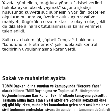
Yazıda, şüphelinin, mağdura yönelik "kişisel verileri
hukuka aykırı olarak yaymak" suçunu işlediği
hususunda kuvvetli suç şüphesinin varlığını gösteren
olguların bulunması, üzerine atılı suçun vasıf ve
mahiyeti, öngörülen ceza miktarı ile olayın oluş şekli
de dikkate alınarak tutuklanmasına karar verilmesi
talep edildi.
Sulh ceza hakimliği, şüpheli Cengiz Y. hakkında
"konutunu terk etmemek" şeklindeki adli kontrol
tedbirinin uygulanmasına karar verdi.
Sokak ve muhalefet ayakta
TBMM Başkanlığı’na sunulan ve kamuoyunda “Çerçeve Yasa”
olarak bilinen “Millî Dayanışma ve Toplumsal Bütünleşmenin
Güçlendirilmesine Dair Kanun Teklifi” ülkede tansiyonu yükseltti.
Taslağın altına imza atan siyasi aktörlere yönelik sokaktaki öfke
çığ gibi büyürken, muhalefet kanadından gelen sert açıklamalar ve
sivil toplumun protestoları siyasetin gündemini tamamen değiştirdi