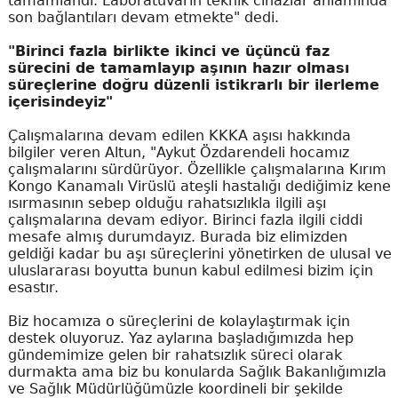
tamamlandı. Laboratuvarın teknik cihazlar anlamında
son bağlantıları devam etmekte" dedi.
"Birinci fazla birlikte ikinci ve üçüncü faz
sürecini de tamamlayıp aşının hazır olması
süreçlerine doğru düzenli istikrarlı bir ilerleme
içerisindeyiz"
Çalışmalarına devam edilen KKKA aşısı hakkında
bilgiler veren Altun, "Aykut Özdarendeli hocamız
çalışmalarını sürdürüyor. Özellikle çalışmalarına Kırım
Kongo Kanamalı Virüslü ateşli hastalığı dediğimiz kene
ısırmasının sebep olduğu rahatsızlıkla ilgili aşı
çalışmalarına devam ediyor. Birinci fazla ilgili ciddi
mesafe almış durumdayız. Burada biz elimizden
geldiği kadar bu aşı süreçlerini yönetirken de ulusal ve
uluslararası boyutta bunun kabul edilmesi bizim için
esastır.
Biz hocamıza o süreçlerini de kolaylaştırmak için
destek oluyoruz. Yaz aylarına başladığımızda hep
gündemimize gelen bir rahatsızlık süreci olarak
durmakta ama biz bu konularda Sağlık Bakanlığımızla
ve Sağlık Müdürlüğümüzle koordineli bir şekilde