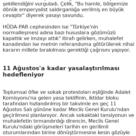
şekillendiğini vurguladı. Çelik, "Bu hamle, bölgemize
dönük emperyalist saldırganlığa verilmiş en büyük
cevaptır" diyerek yasayı savundu.
HÜDA-PAR cephesinden ise "Türkiye'nin
normalleşmesi adına bazı hususlara gözümüzü
kapattık ve imzayı attık" itirafı gelirken, muhalefet
kanadından ise metnin referanduma götürülerek nihai
kararın millete bırakılması gerektiği çağrısını yapıyor.
11 Ağustos'a kadar yasalaştırılması
hedefleniyor
Toplumsal öfke ve sokak protestoları eşliğinde Adalet
Komisyonu'na gelen yasa teklifinin, iktidar bloku
tarafından hızlandırılmış bir takvimle en geç 11
Ağustos Salı gününe kadar Meclis Genel Kurulu'ndan
geçirilmesi planlanıyor. Ancak sokaktaki tansiyonun ve
muhalefetin tırmandırdığı direncin, Meclis Genel
Kurulu'ndaki görüşmeleri tarihin en gerilimli
oturumlarından birine dönüştürmesine kesin gözüyle