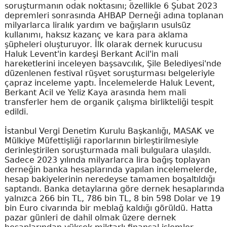
soruşturmanın odak noktasını; özellikle 6 Şubat 2023
depremleri sonrasında AHBAP Derneği adına toplanan
milyarlarca liralık yardım ve bağışların usulsüz
kullanımı, haksız kazanç ve kara para aklama
şüpheleri oluşturuyor. İlk olarak dernek kurucusu
Haluk Levent'in kardeşi Berkant Acil'in mali
hareketlerini inceleyen başsavcılık, Şile Belediyesi'nde
düzenlenen festival rüşvet soruşturması belgeleriyle
çapraz inceleme yaptı. İncelemelerde Haluk Levent,
Berkant Acil ve Yeliz Kaya arasında hem mali
transferler hem de organik çalışma birlikteliği tespit
edildi.
İstanbul Vergi Denetim Kurulu Başkanlığı, MASAK ve
Mülkiye Müfettişliği raporlarının birleştirilmesiyle
derinleştirilen soruşturmada mali bulgulara ulaşıldı.
Sadece 2023 yılında milyarlarca lira bağış toplayan
derneğin banka hesaplarında yapılan incelemelerde,
hesap bakiyelerinin neredeyse tamamen boşaltıldığı
saptandı. Banka detaylarına göre dernek hesaplarında
yalnızca 266 bin TL, 786 bin TL, 8 bin 598 Dolar ve 19
bin Euro civarında bir meblağ kaldığı görüldü. Hatta
pazar günleri de dahil olmak üzere dernek