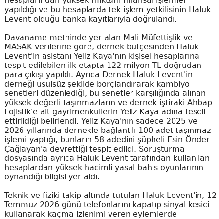
hesaplarından yüksek miktarlı finansal işlemler
yapıldığı ve bu hesaplarda tek işlem yetkilisinin Haluk
Levent olduğu banka kayıtlarıyla doğrulandı.
Davaname metninde yer alan Mali Müfettişlik ve
MASAK verilerine göre, dernek bütçesinden Haluk
Levent'in asistanı Yeliz Kaya'nın kişisel hesaplarına
tespit edilebilen ilk etapta 122 milyon TL doğrudan
para çıkışı yapıldı. Ayrıca Dernek Haluk Levent'in
derneği usulsüz şekilde borçlandırarak kambiyo
senetleri düzenlediği, bu senetler karşılığında alınan
yüksek değerli taşınmazların ve dernek iştiraki Ahbap
Lojistik'e ait gayrimenkullerin Yeliz Kaya adına tescil
ettirildiği belirlendi. Yeliz Kaya'nın sadece 2025 ve
2026 yıllarında dernekle bağlantılı 100 adet taşınmaz
işlemi yaptığı, bunların 58 adedini şüpheli Esin Önder
Çağlayan'a devrettiği tespit edildi. Soruşturma
dosyasında ayrıca Haluk Levent tarafından kullanılan
hesaplardan yüksek hacimli yasal bahis oyunlarının
oynandığı bilgisi yer aldı.
Teknik ve fiziki takip altında tutulan Haluk Levent'in, 12
Temmuz 2026 günü telefonlarını kapatıp sinyal kesici
kullanarak kaçma izlenimi veren eylemlerde