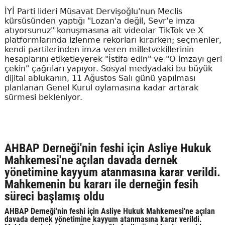
İYİ Parti lideri Müsavat Dervişoğlu'nun Meclis
kürsüsünden yaptığı "Lozan'a değil, Sevr'e imza
atıyorsunuz" konuşmasına ait videolar TikTok ve X
platformlarında izlenme rekorları kırarken; seçmenler,
kendi partilerinden imza veren milletvekillerinin
hesaplarını etiketleyerek "İstifa edin" ve "O imzayı geri
çekin" çağrıları yapıyor. Sosyal medyadaki bu büyük
dijital ablukanın, 11 Ağustos Salı günü yapılması
planlanan Genel Kurul oylamasına kadar artarak
sürmesi bekleniyor.
AHBAP Derneği'nin feshi için Asliye Hukuk
Mahkemesi'ne açılan davada dernek
yönetimine kayyum atanmasına karar verildi.
Mahkemenin bu kararı ile derneğin fesih
süreci başlamış oldu
AHBAP Derneği'nin feshi için Asliye Hukuk Mahkemesi'ne açılan
davada dernek yönetimine kayyum atanmasına karar verildi.