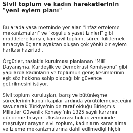
Sivil toplum ve kadın hareketlerinin
"yeni eylem planı"
Bu arada yasa metninde yer alan "infaz erteleme
mekanizmaları" ve "koşullu siyaset izinleri" gibi
maddelere karşı çıkan sivil toplum, süreci kilitlemek
amacıyla üç ana ayaktan oluşan çok yönlü bir eylem
haritası hazırladı.
Örgütler, taslakla kurulması planlanan "Millî
Dayanışma, Kardeşlik ve Demokrasi Komisyonu" gibi
yapılarda kadınların ve toplumun geniş kesimlerinin
eşit söz hakkına sahip olacağı bir güvence
getirilmesini istiyor.
Sivil toplum kuruluşları, barış ve bütünleşme
süreçlerinin kapalı kapılar ardında yürütülemeyeceğini
savunarak Türkiye'nin de taraf olduğu Birleşmiş
Milletler Güvenlik Konseyi'nin 1325 sayılı kararını
gündeme taşıyor. Uluslararası hukuk zemininde
meşruiyet arayan sivil toplum, kadınların karar alma
ve izleme mekanizmalarına dahil edilmediği hiçbir