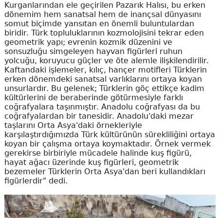
Kurganlarından ele geçirilen Pazarık Halısı, bu erken
dönemim hem sanatsal hem de inançsal dünyasını
somut biçimde yansıtan en önemli buluntulardan
biridir. Türk topluluklarının kozmolojisini tekrar eden
geometrik yapı; evrenin kozmik düzenini ve
sonsuzluğu simgeleyen hayvan figürleri ruhun
yolcuğu, koruyucu güçler ve öte alemle ilişkilendirilir.
Kaftandaki işlemeler, kılıç, hançer motifleri Türklerin
erken dönemdeki sanatsal varlıklarını ortaya koyan
unsurlardır. Bu gelenek; Türklerin göç ettikçe kadim
kültürlerini de beraberinde götürmesiyle farklı
coğrafyalara taşınmıştır. Anadolu coğrafyası da bu
coğrafyalardan bir tanesidir. Anadolu'daki mezar
taşlarını Orta Asya'daki örnekleriyle
karşılaştırdığımızda Türk kültürünün sürekliliğini ortaya
koyan bir çalışma ortaya koymaktadır. Örnek vermek
gerekirse birbiriyle mücadele halinde kuş figürü,
hayat ağacı üzerinde kuş figürleri, geometrik
bezemeler Türklerin Orta Asya'dan beri kullandıkları
figürlerdir" dedi.