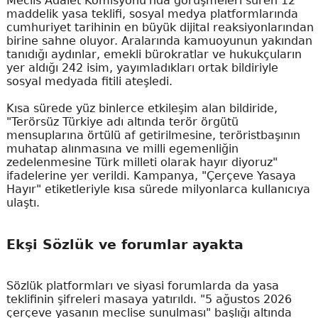
Meclis Adalet Komisyonu'nda görüşmeleri süren 12
maddelik yasa teklifi, sosyal medya platformlarında
cumhuriyet tarihinin en büyük dijital reaksiyonlarından
birine sahne oluyor. Aralarında kamuoyunun yakından
tanıdığı aydınlar, emekli bürokratlar ve hukukçuların
yer aldığı 242 isim, yayımladıkları ortak bildiriyle
sosyal medyada fitili ateşledi.
Kısa sürede yüz binlerce etkileşim alan bildiride,
"Terörsüz Türkiye adı altında terör örgütü
mensuplarına örtülü af getirilmesine, teröristbaşının
muhatap alınmasına ve milli egemenliğin
zedelenmesine Türk milleti olarak hayır diyoruz"
ifadelerine yer verildi. Kampanya, "Çerçeve Yasaya
Hayır" etiketleriyle kısa sürede milyonlarca kullanıcıya
ulaştı.
Ekşi Sözlük ve forumlar ayakta
Sözlük platformları ve siyasi forumlarda da yasa
teklifinin şifreleri masaya yatırıldı. "5 ağustos 2026
çerçeve yasanın meclise sunulması" başlığı altında