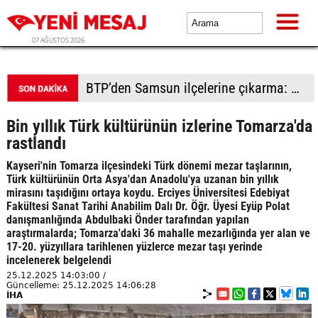
07 AĞUSTOS 2026
BTP’den Samsun ilçelerine çıkarma: Havza’da sel mağduru esnafa destek, Vezirköprü ve Bafra’da saha hamlesi
Bin yıllık Türk kültürünün izlerine Tomarza'da
rastlandı
Kayseri'nin Tomarza ilçesindeki Türk dönemi mezar taşlarının,
Türk kültürünün Orta Asya'dan Anadolu'ya uzanan bin yıllık
mirasını taşıdığını ortaya koydu. Erciyes Üniversitesi Edebiyat
Fakültesi Sanat Tarihi Anabilim Dalı Dr. Öğr. Üyesi Eyüp Polat
danışmanlığında Abdulbaki Önder tarafından yapılan
araştırmalarda; Tomarza'daki 36 mahalle mezarlığında yer alan ve
17-20. yüzyıllara tarihlenen yüzlerce mezar taşı yerinde
incelenerek belgelendi
25.12.2025 14:03:00 /
Güncelleme: 25.12.2025 14:06:28
İHA