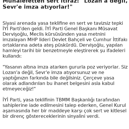
Muhalefetten sert itiraz: "Lozan'a değil,
Sevr'e imza atıyorlar!"
Siyasi arenada yasa teklifine en sert ve tavizsiz tepki
İYİ Parti'den geldi. İYİ Parti Genel Başkanı Müsavat
Dervişoğlu, Meclis kürsüsünden yasa metnini
imzalayan MHP lideri Devlet Bahçeli ve Cumhur İttifakı
ortaklarına adeta ateş püskürdü. Dervişoğlu, yapılan
hamleyi tarihi bir benzetmeyle eleştirerek şu ifadeleri
kullandı:
"Yasanın altına imza atarken gururla poz veriyorlar. Siz
Lozan'a değil, Sevr'e imza atıyorsunuz ve ne
yaptığınızın farkında bile değilsiniz. Çerçeve yasa
olarak adlandırılan bu ihanet belgesini asla kabul
etmeyeceğiz!"
İYİ Parti, yasa teklifinin TBMM Başkanlığı tarafından
sahiplerine iade edilmesini talep ederken, Genel Kurul
aşamasında her bir maddeye karşı çok sert ve kitlesel
bir direnç göstereceklerinin sinyalini verdi.