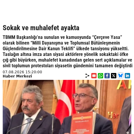
Sokak ve muhalefet ayakta
TBMM Başkanlığı’na sunulan ve kamuoyunda “Çerçeve Yasa”
olarak bilinen “Millî Dayanışma ve Toplumsal Bütünleşmenin
Güçlendirilmesine Dair Kanun Teklifi” ülkede tansiyonu yükseltti.
Taslağın altına imza atan siyasi aktörlere yönelik sokaktaki öfke
çığ gibi büyürken, muhalefet kanadından gelen sert açıklamalar ve
sivil toplumun protestoları siyasetin gündemini tamamen değiştirdi
07.08.2026 15:20:00
Haber Merkezi