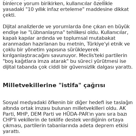
binlerce yorum birikirken, kullanıcılar özellikle
yasadaki "10 yıllık infaz erteleme" maddesine dikkat
çekti.
Dijital analizlerde ve yorumlarda öne çıkan en büyük
endişe ise "Lübnanlaşma" tehlikesi oldu. Kullanıcılar,
kapalı kapılar ardında ve toplumsal mutabakat
aranmadan hazırlanan bu metnin, Türkiye'yi etnik ve
çoklu bir yönetim yapısına sürükleyerek
kırılganlaştıracağını savunuyor. Meclis'teki partilerin
"boş kağıtlara imza atarak" bu süreci yürütmesi ise
dijital tabanda çok ciddi bir güvensizlik dalgası yarattı.
Milletvekillerine "istifa" çağrısı
Sosyal medyadaki öfkenin bir diğer hedefi ise taslağın
altında ortak imzası bulunan milletvekilleri oldu. AK
Parti, MHP, DEM Parti ve HÜDA-PAR'ın yanı sıra bazı
CHP'li vekillerin de teklife destek verdiğinin ortaya
çıkması, partilerin tabanlarında adeta deprem etkisi
yarattı.