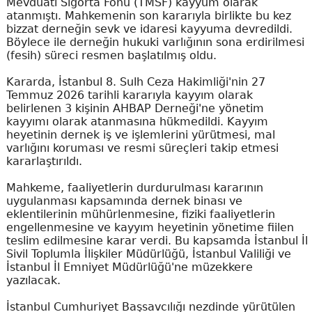
Mevduatı Sigorta Fonu (TMSF) kayyum olarak
atanmıştı. Mahkemenin son kararıyla birlikte bu kez
bizzat derneğin sevk ve idaresi kayyuma devredildi.
Böylece ile derneğin hukuki varlığının sona erdirilmesi
(fesih) süreci resmen başlatılmış oldu.
Kararda, İstanbul 8. Sulh Ceza Hakimliği'nin 27
Temmuz 2026 tarihli kararıyla kayyım olarak
belirlenen 3 kişinin AHBAP Derneği'ne yönetim
kayyımı olarak atanmasına hükmedildi. Kayyım
heyetinin dernek iş ve işlemlerini yürütmesi, mal
varlığını koruması ve resmi süreçleri takip etmesi
kararlaştırıldı.
Mahkeme, faaliyetlerin durdurulması kararının
uygulanması kapsamında dernek binası ve
eklentilerinin mühürlenmesine, fiziki faaliyetlerin
engellenmesine ve kayyım heyetinin yönetime fiilen
teslim edilmesine karar verdi. Bu kapsamda İstanbul İl
Sivil Toplumla İlişkiler Müdürlüğü, İstanbul Valiliği ve
İstanbul İl Emniyet Müdürlüğü'ne müzekkere
yazılacak.
İstanbul Cumhuriyet Başsavcılığı nezdinde yürütülen