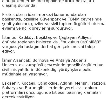
olduğu kentler ile metropollerde kritik noktalara
ulaşmış durumda.
Protestoların idari merkezi konumunda olan
başkentte, özellikle Güvenpark ve TBMM çevresinde
şehit yakınları, gaziler ve sivil toplum örgütleri oturma
eylemi ve açlık grevlerini sürdürüyor.
İstanbul Kadıköy, Beşiktaş ve Çağlayan Adliyesi
önünde toplanan binlerce kişi, "hukukun üstünlüğü"
vurgusuyla taslağın derhal geri çekilmesini talep
ediyor.
İzmir Alsancak, Bornova ve Antalya Akdeniz
Üniversitesi kampüsü çevresinde gençlik örgütleri ve
sivil inisiyatiflerin düzenlediği yürüyüşlere polis
müdahaleleri yaşanıyor.
Eskişehir, Kocaeli, Çanakkale, Adana, Mersin, Trabzon,
Sakarya ve Bartın gibi illerde de yerel sivil toplum
platformları öncülüğünde kitlesel basın açıklamaları
gerçekleştiriliyor.