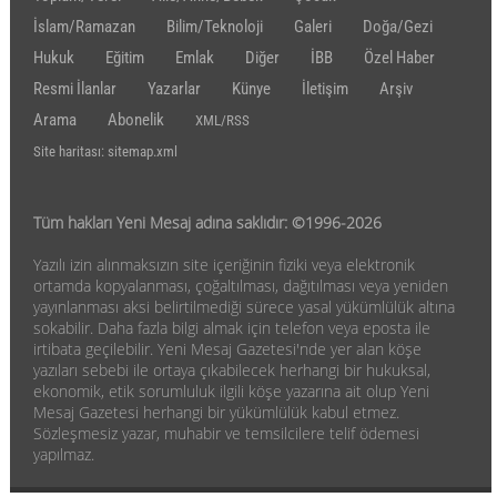
İslam/Ramazan
Bilim/Teknoloji
Galeri
Doğa/Gezi
Hukuk
Eğitim
Emlak
Diğer
İBB
Özel Haber
Resmi İlanlar
Yazarlar
Künye
İletişim
Arşiv
Arama
Abonelik
XML/RSS
Site haritası: sitemap.xml
Tüm hakları Yeni Mesaj adına saklıdır: ©1996-2026
Yazılı izin alınmaksızın site içeriğinin fiziki veya elektronik
ortamda kopyalanması, çoğaltılması, dağıtılması veya yeniden
yayınlanması aksi belirtilmediği sürece yasal yükümlülük altına
sokabilir. Daha fazla bilgi almak için telefon veya eposta ile
irtibata geçilebilir. Yeni Mesaj Gazetesi'nde yer alan köşe
yazıları sebebi ile ortaya çıkabilecek herhangi bir hukuksal,
ekonomik, etik sorumluluk ilgili köşe yazarına ait olup Yeni
Mesaj Gazetesi herhangi bir yükümlülük kabul etmez.
Sözleşmesiz yazar, muhabir ve temsilcilere telif ödemesi
yapılmaz.