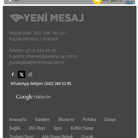
Beşyol Mah. 502. Sok. No: 6/1
Küçükçekmece / İstanbul
Telefon: (212) 624 09 99
E-posta: internet@yenimesaj.com.tr
gundogdu@yenimesaj.com.tr
WhatsApp iletişim:
(542)
289 52 85
Anasayfa
Gündem
Ekonomi
Politika
Dünya
Sağlık
Ehl-i Beyt
Spor
Kültür/Sanat
Toplum/Yerel
Aile/Anne/Bebek
Çocuk