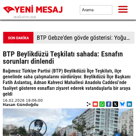
08 AĞUSTOS 2026
BTP Gebze'den gövde gösterisi: Yoğun katılımla yeni üyeler rozetlerini taktı
BTP Beylikdüzü Teşkilatı sahada: Esnafın
sorunları dinlendi
Bağımsız Türkiye Partisi (BTP) Beylikdüzü İlçe Teşkilatı, ilçe
genelinde saha çalışmalarını sürdürüyor. Beylikdüzü İlçe Başkanı
Fatih Aslantaş, Adnan Kahveci Mahallesi Anadolu Caddesi’nde
faaliyet gösteren esnafları ziyaret ederek vatandaşlarla bir araya
geldi
16.02.2026 18:06:00
Hasan Gündoğdu