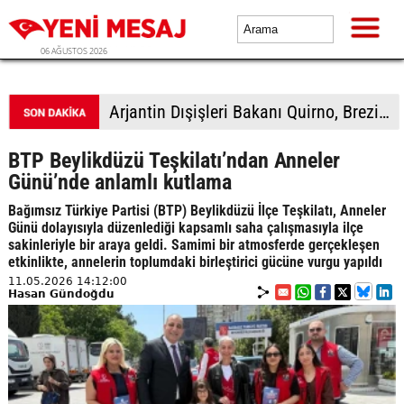
06 AĞUSTOS 2026
Filistin topraklarını gasbeden İsrailliler, işgal altındaki Batı Şeria'daki saldırılarını sürdürdü
BTP Beylikdüzü Teşkilatı’ndan Anneler
Günü’nde anlamlı kutlama
Bağımsız Türkiye Partisi (BTP) Beylikdüzü İlçe Teşkilatı, Anneler
Günü dolayısıyla düzenlediği kapsamlı saha çalışmasıyla ilçe
sakinleriyle bir araya geldi. Samimi bir atmosferde gerçekleşen
etkinlikte, annelerin toplumdaki birleştirici gücüne vurgu yapıldı
11.05.2026 14:12:00
Hasan Gündoğdu