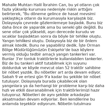
Mahalle Muhtarı Halil İbrahim Can, bu yıl otların çok
fazla yükselip kuruması nedeniyle riskin arttığını
belirterek, "Bu döneme gelince de hasat mevsimi
yaklaştıkça otların da kurumasıyla karşılaştık biz.
Dolayısıyla çevrede gözlemlemeye başladık. Bunu biz
daha önce de yapardık ama bu seneki gibi değildi. Bu
sene otlar çok yükseldi, aşırı derecede kurudu ve
sıcaklar başladıktan sonra da böyle bir tehlike oluştu.
Yangın tehlikesi oluştu. Dolayısıyla biz de bir önlem
almak istedik. Bunu ne yapabiliriz dedik. İşte Orman
Bölge Müdürlüğümüzün Eskişehir'de bazı köylere
vermiş olduğu tedbir amaçlı yangın tankerleri var.
Bunlar 3'er tonluk traktörlerle kullanılabilen tankerler.
Biz de bu tankeri aktif tutabilmek için suyunu
doldurduk ve köyde mevcut olan 52 traktör sahibine
bir nöbet yazdık. Bu nöbetler art arda devam ediyor.
Sabah 9 ve ertesi gün 9'a kadar bu şekilde bir nöbet
tutuluyor. Dolayısıyla burada çıkabilecek olan
yangınlara ya da herhangi bir probleme karşı biz daha
hızlı ve etkili davranabilmek için traktörlerimizi hazır
tutuyoruz. Nöbetleri de aynı şekilde arkadaşlar
aksatmadan devam ediyorlar. Ben kendilerine bu
anlamda teşekkür ediyorum. Nöbetin tutulması