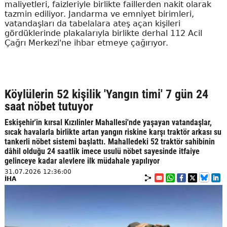
maliyetleri, faizleriyle birlikte faillerden nakit olarak
tazmin ediliyor. Jandarma ve emniyet birimleri,
vatandaşları da tabelalara ateş açan kişileri
gördüklerinde plakalarıyla birlikte derhal 112 Acil
Çağrı Merkezi'ne ihbar etmeye çağırıyor.
Köylülerin 52 kişilik 'Yangın timi' 7 gün 24
saat nöbet tutuyor
Eskişehir'in kırsal Kızılinler Mahallesi'nde yaşayan vatandaşlar,
sıcak havalarla birlikte artan yangın riskine karşı traktör arkası su
tankerli nöbet sistemi başlattı. Mahalledeki 52 traktör sahibinin
dâhil olduğu 24 saatlik imece usulü nöbet sayesinde itfaiye
gelinceye kadar alevlere ilk müdahale yapılıyor
31.07.2026 12:36:00
İHA