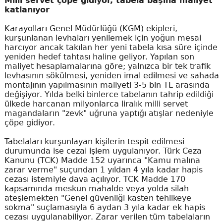
Milli servet çöpe gidiyor, tabela başına maliyet
katlanıyor
Karayolları Genel Müdürlüğü (KGM) ekipleri,
kurşunlanan levhaları yenilemek için yoğun mesai
harcıyor ancak takılan her yeni tabela kısa süre içinde
yeniden hedef tahtası haline geliyor. Yapılan son
maliyet hesaplamalarına göre; yalnızca bir tek trafik
levhasının sökülmesi, yeniden imal edilmesi ve sahada
montajının yapılmasının maliyeti 3-5 bin TL arasında
değişiyor. Yılda belki binlerce tabelanın tahrip edildiği
ülkede harcanan milyonlarca liralık milli servet
magandaların "zevk" uğruna yaptığı atışlar nedeniyle
çöpe gidiyor.
Tabelaları kurşunlayan kişilerin tespit edilmesi
durumunda ise cezai işlem uygulanıyor. Türk Ceza
Kanunu (TCK) Madde 152 uyarınca "Kamu malına
zarar verme" suçundan 1 yıldan 4 yıla kadar hapis
cezası istemiyle dava açılıyor. TCK Madde 170
kapsamında meskun mahalde veya yolda silah
ateşlemekten "Genel güvenliği kasten tehlikeye
sokma" suçlamasıyla 6 aydan 3 yıla kadar ek hapis
cezası uygulanabiliyor. Zarar verilen tüm tabelaların