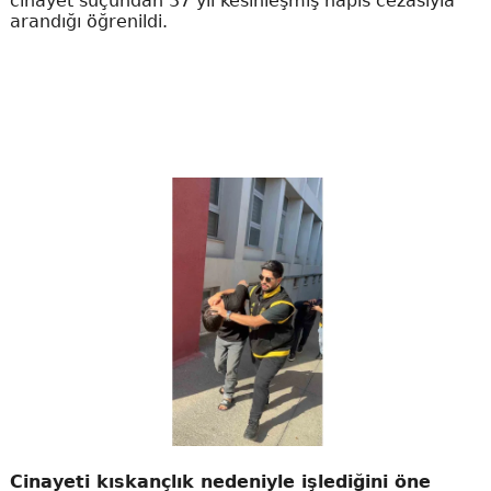
cinayet suçundan 37 yıl kesinleşmiş hapis cezasıyla
arandığı öğrenildi.
Cinayeti kıskançlık nedeniyle işlediğini öne