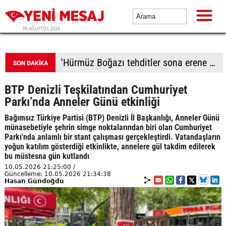
06 AĞUSTOS 2026
Tekirdağ'da kırmızı ışıkta bekleyen tıra çarptı
BTP Denizli Teşkilatından Cumhuriyet
Parkı’nda Anneler Günü etkinliği
Bağımsız Türkiye Partisi (BTP) Denizli İl Başkanlığı, Anneler Günü
münasebetiyle şehrin simge noktalarından biri olan Cumhuriyet
Parkı'nda anlamlı bir stant çalışması gerçekleştirdi. Vatandaşların
yoğun katılım gösterdiği etkinlikte, annelere gül takdim edilerek
bu müstesna gün kutlandı
10.05.2026 21:25:00 /
Güncelleme: 10.05.2026 21:34:38
Hasan Gündoğdu