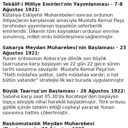
Tekâlif-i Milliye Emirleri'nin Yayımlanması - 7-8
Ağustos 1921:
Kütahya-Eskişehir Muharebeleri sonrası ordunun
ihtiyaçlarını karşılamak amacıyla Mustafa Kemal Paşa
tarafından yayımlanan topyekûn seferberlik
emirleridir. Ülkenin tüm kaynakları ordunun emrine
sunulmuş, millet-ordu bütünleşmesi sağlanmıştır.
Sakarya Meydan Muharebesi'nin Başlaması - 23
Ağustos 1921:
Yunan ordusunun Ankara'ya dönük son büyük
taarruzuna karşı başlayan ve 22 gün 22 gece süren
tarihi savunma savaşıdır. Mustafa Kemal Paşa'nın
"Hattı müdafaa yoktur, sathı müdafaa vardır; o hat
bütün vatandır" stratejisi ilk kez burada uygulanmıştır.
Büyük Taarruz'un Başlaması - 26 Ağustos 1922:
Sabaha karşı saat 05.30'da Kocatepe'den başlayan
topçu ateşiyle nihai harekât başlatılmıştır. Türk ordusu
gizlilik içinde tahkim ettiği cepheyi yararak Yunan
savunma hattını çökertmiştir.
Başkomutanlık Meydan Muharebesi