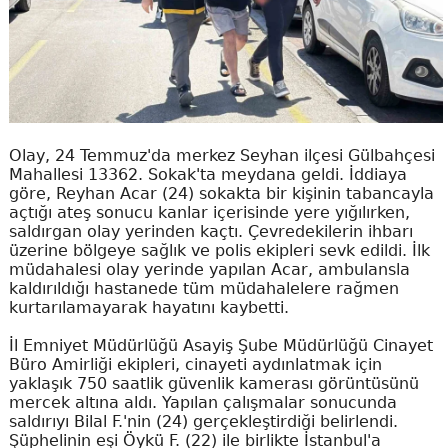
Olay, 24 Temmuz'da merkez Seyhan ilçesi Gülbahçesi
Mahallesi 13362. Sokak'ta meydana geldi. İddiaya
göre, Reyhan Acar (24) sokakta bir kişinin tabancayla
açtığı ateş sonucu kanlar içerisinde yere yığılırken,
saldırgan olay yerinden kaçtı. Çevredekilerin ihbarı
üzerine bölgeye sağlık ve polis ekipleri sevk edildi. İlk
müdahalesi olay yerinde yapılan Acar, ambulansla
kaldırıldığı hastanede tüm müdahalelere rağmen
kurtarılamayarak hayatını kaybetti.
İl Emniyet Müdürlüğü Asayiş Şube Müdürlüğü Cinayet
Büro Amirliği ekipleri, cinayeti aydınlatmak için
yaklaşık 750 saatlik güvenlik kamerası görüntüsünü
mercek altına aldı. Yapılan çalışmalar sonucunda
saldırıyı Bilal F.'nin (24) gerçekleştirdiği belirlendi.
Şüphelinin eşi Öykü F. (22) ile birlikte İstanbul'a