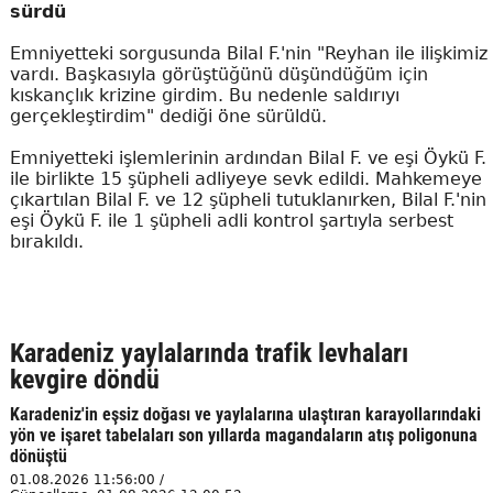
sürdü
Emniyetteki sorgusunda Bilal F.'nin "Reyhan ile ilişkimiz
vardı. Başkasıyla görüştüğünü düşündüğüm için
kıskançlık krizine girdim. Bu nedenle saldırıyı
gerçekleştirdim" dediği öne sürüldü.
Emniyetteki işlemlerinin ardından Bilal F. ve eşi Öykü F.
ile birlikte 15 şüpheli adliyeye sevk edildi. Mahkemeye
çıkartılan Bilal F. ve 12 şüpheli tutuklanırken, Bilal F.'nin
eşi Öykü F. ile 1 şüpheli adli kontrol şartıyla serbest
bırakıldı.
Karadeniz yaylalarında trafik levhaları
kevgire döndü
Karadeniz'in eşsiz doğası ve yaylalarına ulaştıran karayollarındaki
yön ve işaret tabelaları son yıllarda magandaların atış poligonuna
dönüştü
01.08.2026 11:56:00 /