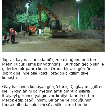
Toprak kayması anında bölgede olduğunu belirten
Metin Küçük isimli bir vatandaş, "Buradan geçip sahile
giderken bir patırtı koptu. Orada bir aile gördüm.
Toprak gelince aile kalktı, oradan çıktılar" diye
konuştu.
Olay hakkında konuşan görgü tanığı Çağlayan İşgören
ise, "Yıkım anını görmedim ama ambulanslarla
itfaiyeyi görünce yangın vardır diye tahmin ettim.
Merak edip aşağı indim. Bir anne ile çocuğunun
toprak altında kaldığını söylediler ama tam belli