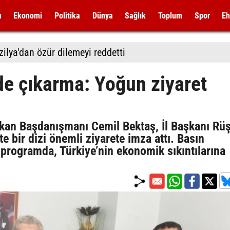
m
Ekonomi
Politika
Dünya
Sağlık
Toplum
Spor
Eh
zilya'dan özür dilemeyi reddetti
de çıkarma: Yoğun ziyaret
şkan Başdanışmanı Cemil Bektaş, İl Başkanı Rü
te bir dizi önemli ziyarete imza attı. Basın
 programda, Türkiye’nin ekonomik sıkıntılarına