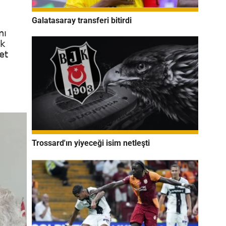
Galatasaray transferi bitirdi
nı
uk
et
Trossard'ın yiyeceği isim netleşti