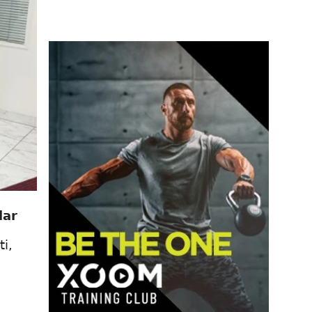
lar
i,