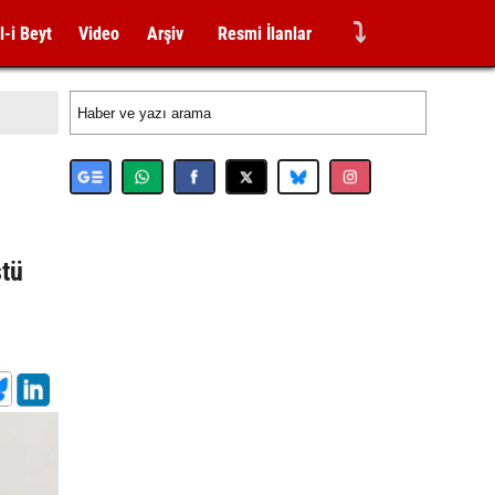
⤵
l-i Beyt
Video
Arşiv
Resmi İlanlar
ştü