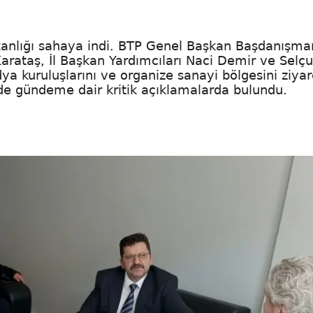
şkanlığı sahaya indi. BTP Genel Başkan Başdanışma
arataş, İl Başkan Yardımcıları Naci Demir ve Selç
ya kuruluşlarını ve organize sanayi bölgesini ziyar
de gündeme dair kritik açıklamalarda bulundu.