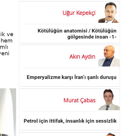
Uğur Kepekçi
Kötülüğün anatomisi / Kötülüğün
ik ve
gölgesinde insan -1-
e hem
mlı
yeni
Akın Aydın
Emperyalizme karşı İran’ı şanlı duruşu
Murat Çabas
Petrol için ittifak, insanlık için sessizlik