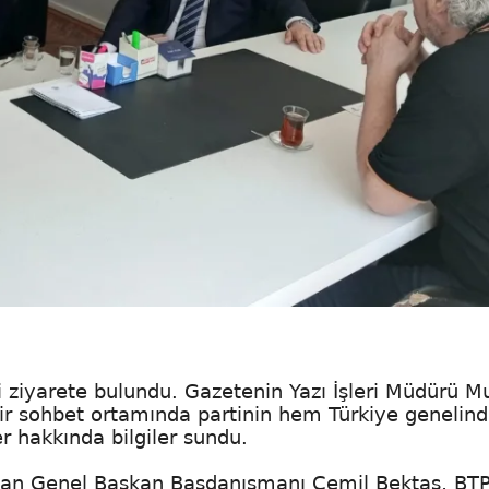
 ziyarete bulundu. Gazetenin Yazı İşleri Müdürü M
ir sohbet ortamında partinin hem Türkiye genelin
r hakkında bilgiler sundu.
nan Genel Başkan Başdanışmanı Cemil Bektaş, BTP