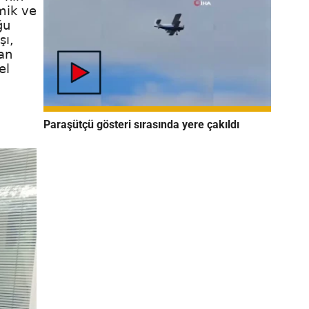
mik ve
ğu
şı,
lan
el
Paraşütçü gösteri sırasında yere çakıldı