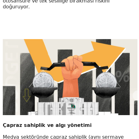
otosansüre ve tek sesliliğe bırakması riskini
doğuruyor.
Çapraz sahiplik ve algı yönetimi
Medya sektöründe çapraz sahiplik (aynı sermaye