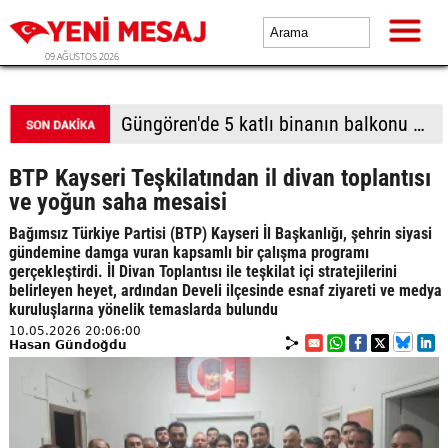
09 AĞUSTOS 2026
Batı Şeria'da Filistin topraklarını gasbeden İsrailliler camiye saldırdı, 7 Filistinli gözaltına alındı
BTP Kayseri Teşkilatından il divan toplantısı
ve yoğun saha mesaisi
Bağımsız Türkiye Partisi (BTP) Kayseri İl Başkanlığı, şehrin siyasi
gündemine damga vuran kapsamlı bir çalışma programı
gerçekleştirdi. İl Divan Toplantısı ile teşkilat içi stratejilerini
belirleyen heyet, ardından Develi ilçesinde esnaf ziyareti ve medya
kuruluşlarına yönelik temaslarda bulundu
10.05.2026 20:06:00
Hasan Gündoğdu