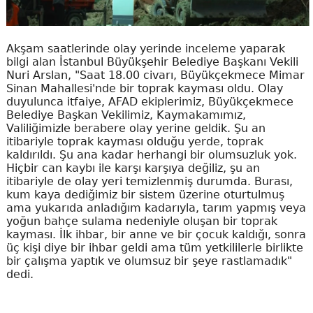
Akşam saatlerinde olay yerinde inceleme yaparak
bilgi alan İstanbul Büyükşehir Belediye Başkanı Vekili
Nuri Arslan, "Saat 18.00 civarı, Büyükçekmece Mimar
Sinan Mahallesi'nde bir toprak kayması oldu. Olay
duyulunca itfaiye, AFAD ekiplerimiz, Büyükçekmece
Belediye Başkan Vekilimiz, Kaymakamımız,
Valiliğimizle berabere olay yerine geldik. Şu an
itibariyle toprak kayması olduğu yerde, toprak
kaldırıldı. Şu ana kadar herhangi bir olumsuzluk yok.
Hiçbir can kaybı ile karşı karşıya değiliz, şu an
itibariyle de olay yeri temizlenmiş durumda. Burası,
kum kaya dediğimiz bir sistem üzerine oturtulmuş
ama yukarıda anladığım kadarıyla, tarım yapmış veya
yoğun bahçe sulama nedeniyle oluşan bir toprak
kayması. İlk ihbar, bir anne ve bir çocuk kaldığı, sonra
üç kişi diye bir ihbar geldi ama tüm yetkililerle birlikte
bir çalışma yaptık ve olumsuz bir şeye rastlamadık"
dedi.