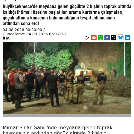
Büyükçekmece'de meydana gelen göçükte 2 kişinin toprak altında
kaldığı ihtimali üzerine başlatılan arama kurtarma çalışmaları,
göçük altında kimsenin bulunmadığının tespit edilmesinin
ardından sona erdi
04.08.2026 00:30:00 /
Güncelleme: 04.08.2026 06:17:18
İHA
Mimar Sinan Sahili'nde meydana gelen toprak
kaymasının ardından göçük altında 2 kişinin