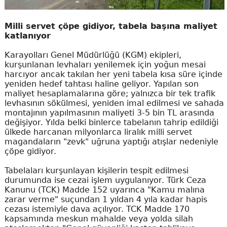
Milli servet çöpe gidiyor, tabela başına maliyet
katlanıyor
Karayolları Genel Müdürlüğü (KGM) ekipleri,
kurşunlanan levhaları yenilemek için yoğun mesai
harcıyor ancak takılan her yeni tabela kısa süre içinde
yeniden hedef tahtası haline geliyor. Yapılan son
maliyet hesaplamalarına göre; yalnızca bir tek trafik
levhasının sökülmesi, yeniden imal edilmesi ve sahada
montajının yapılmasının maliyeti 3-5 bin TL arasında
değişiyor. Yılda belki binlerce tabelanın tahrip edildiği
ülkede harcanan milyonlarca liralık milli servet
magandaların "zevk" uğruna yaptığı atışlar nedeniyle
çöpe gidiyor.
Tabelaları kurşunlayan kişilerin tespit edilmesi
durumunda ise cezai işlem uygulanıyor. Türk Ceza
Kanunu (TCK) Madde 152 uyarınca "Kamu malına
zarar verme" suçundan 1 yıldan 4 yıla kadar hapis
cezası istemiyle dava açılıyor. TCK Madde 170
kapsamında meskun mahalde veya yolda silah