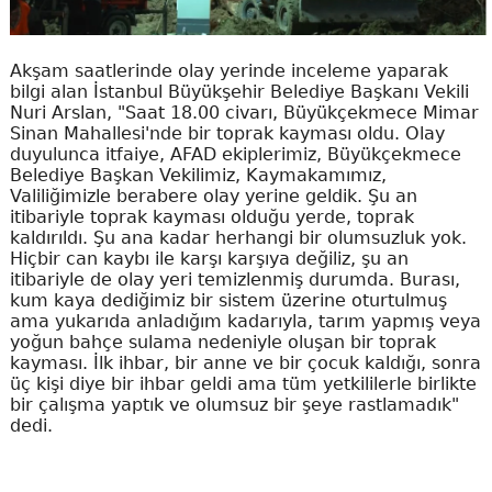
Akşam saatlerinde olay yerinde inceleme yaparak
bilgi alan İstanbul Büyükşehir Belediye Başkanı Vekili
Nuri Arslan, "Saat 18.00 civarı, Büyükçekmece Mimar
Sinan Mahallesi'nde bir toprak kayması oldu. Olay
duyulunca itfaiye, AFAD ekiplerimiz, Büyükçekmece
Belediye Başkan Vekilimiz, Kaymakamımız,
Valiliğimizle berabere olay yerine geldik. Şu an
itibariyle toprak kayması olduğu yerde, toprak
kaldırıldı. Şu ana kadar herhangi bir olumsuzluk yok.
Hiçbir can kaybı ile karşı karşıya değiliz, şu an
itibariyle de olay yeri temizlenmiş durumda. Burası,
kum kaya dediğimiz bir sistem üzerine oturtulmuş
ama yukarıda anladığım kadarıyla, tarım yapmış veya
yoğun bahçe sulama nedeniyle oluşan bir toprak
kayması. İlk ihbar, bir anne ve bir çocuk kaldığı, sonra
üç kişi diye bir ihbar geldi ama tüm yetkililerle birlikte
bir çalışma yaptık ve olumsuz bir şeye rastlamadık"
dedi.