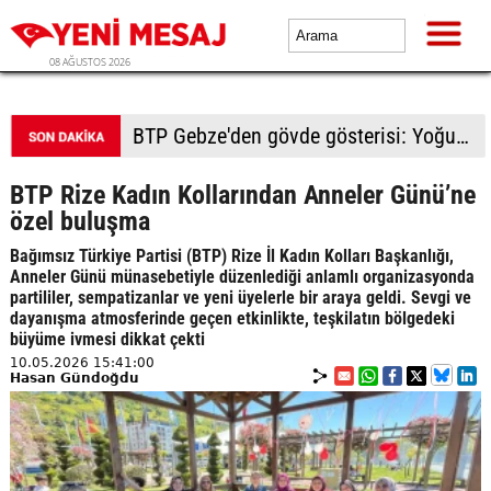
08 AĞUSTOS 2026
BTP Kocaeli'den Darıca çıkarması: Esnaf ve derneklerden yoğun ilgi
BTP Rize Kadın Kollarından Anneler Günü’ne
özel buluşma
Bağımsız Türkiye Partisi (BTP) Rize İl Kadın Kolları Başkanlığı,
Anneler Günü münasebetiyle düzenlediği anlamlı organizasyonda
partililer, sempatizanlar ve yeni üyelerle bir araya geldi. Sevgi ve
dayanışma atmosferinde geçen etkinlikte, teşkilatın bölgedeki
büyüme ivmesi dikkat çekti
10.05.2026 15:41:00
Hasan Gündoğdu