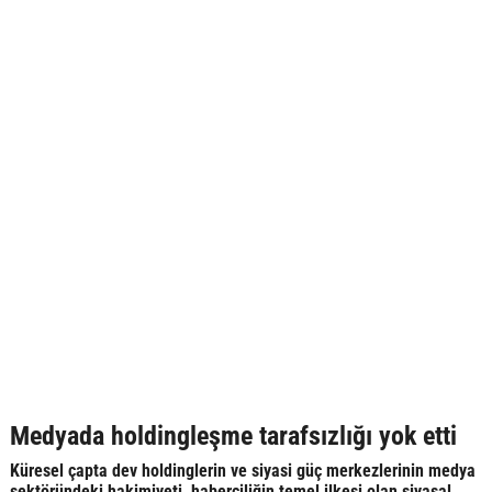
Medyada holdingleşme tarafsızlığı yok etti
Küresel çapta dev holdinglerin ve siyasi güç merkezlerinin medya
sektöründeki hakimiyeti, haberciliğin temel ilkesi olan siyasal