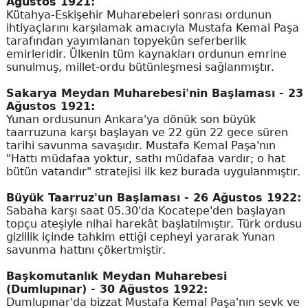
Ağustos 1921:
Kütahya-Eskişehir Muharebeleri sonrası ordunun
ihtiyaçlarını karşılamak amacıyla Mustafa Kemal Paşa
tarafından yayımlanan topyekûn seferberlik
emirleridir. Ülkenin tüm kaynakları ordunun emrine
sunulmuş, millet-ordu bütünleşmesi sağlanmıştır.
Sakarya Meydan Muharebesi'nin Başlaması - 23
Ağustos 1921:
Yunan ordusunun Ankara'ya dönük son büyük
taarruzuna karşı başlayan ve 22 gün 22 gece süren
tarihi savunma savaşıdır. Mustafa Kemal Paşa'nın
"Hattı müdafaa yoktur, sathı müdafaa vardır; o hat
bütün vatandır" stratejisi ilk kez burada uygulanmıştır.
Büyük Taarruz'un Başlaması - 26 Ağustos 1922:
Sabaha karşı saat 05.30'da Kocatepe'den başlayan
topçu ateşiyle nihai harekât başlatılmıştır. Türk ordusu
gizlilik içinde tahkim ettiği cepheyi yararak Yunan
savunma hattını çökertmiştir.
Başkomutanlık Meydan Muharebesi
(Dumlupınar) - 30 Ağustos 1922:
Dumlupınar'da bizzat Mustafa Kemal Paşa'nın sevk ve