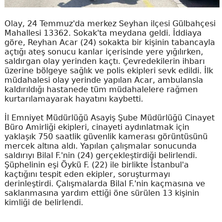
Olay, 24 Temmuz'da merkez Seyhan ilçesi Gülbahçesi
Mahallesi 13362. Sokak'ta meydana geldi. İddiaya
göre, Reyhan Acar (24) sokakta bir kişinin tabancayla
açtığı ateş sonucu kanlar içerisinde yere yığılırken,
saldırgan olay yerinden kaçtı. Çevredekilerin ihbarı
üzerine bölgeye sağlık ve polis ekipleri sevk edildi. İlk
müdahalesi olay yerinde yapılan Acar, ambulansla
kaldırıldığı hastanede tüm müdahalelere rağmen
kurtarılamayarak hayatını kaybetti.
İl Emniyet Müdürlüğü Asayiş Şube Müdürlüğü Cinayet
Büro Amirliği ekipleri, cinayeti aydınlatmak için
yaklaşık 750 saatlik güvenlik kamerası görüntüsünü
mercek altına aldı. Yapılan çalışmalar sonucunda
saldırıyı Bilal F.'nin (24) gerçekleştirdiği belirlendi.
Şüphelinin eşi Öykü F. (22) ile birlikte İstanbul'a
kaçtığını tespit eden ekipler, soruşturmayı
derinleştirdi. Çalışmalarda Bilal F.'nin kaçmasına ve
saklanmasına yardım ettiği öne sürülen 13 kişinin
kimliği de belirlendi.