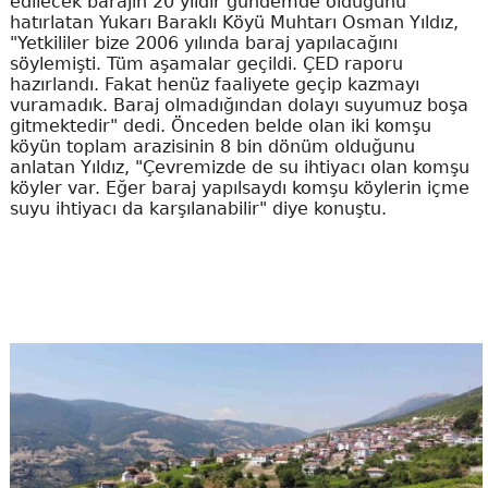
edilecek barajın 20 yıldır gündemde olduğunu
hatırlatan Yukarı Baraklı Köyü Muhtarı Osman Yıldız,
"Yetkililer bize 2006 yılında baraj yapılacağını
söylemişti. Tüm aşamalar geçildi. ÇED raporu
hazırlandı. Fakat henüz faaliyete geçip kazmayı
vuramadık. Baraj olmadığından dolayı suyumuz boşa
gitmektedir" dedi. Önceden belde olan iki komşu
köyün toplam arazisinin 8 bin dönüm olduğunu
anlatan Yıldız, "Çevremizde de su ihtiyacı olan komşu
köyler var. Eğer baraj yapılsaydı komşu köylerin içme
suyu ihtiyacı da karşılanabilir" diye konuştu.