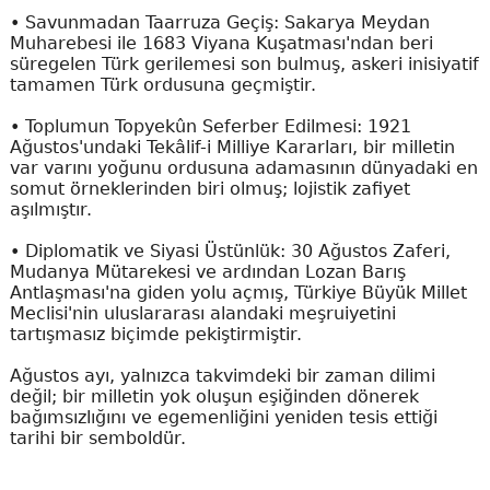
• Savunmadan Taarruza Geçiş: Sakarya Meydan
Muharebesi ile 1683 Viyana Kuşatması'ndan beri
süregelen Türk gerilemesi son bulmuş, askeri inisiyatif
tamamen Türk ordusuna geçmiştir.
• Toplumun Topyekûn Seferber Edilmesi: 1921
Ağustos'undaki Tekâlif-i Milliye Kararları, bir milletin
var varını yoğunu ordusuna adamasının dünyadaki en
somut örneklerinden biri olmuş; lojistik zafiyet
aşılmıştır.
• Diplomatik ve Siyasi Üstünlük: 30 Ağustos Zaferi,
Mudanya Mütarekesi ve ardından Lozan Barış
Antlaşması'na giden yolu açmış, Türkiye Büyük Millet
Meclisi'nin uluslararası alandaki meşruiyetini
tartışmasız biçimde pekiştirmiştir.
Ağustos ayı, yalnızca takvimdeki bir zaman dilimi
değil; bir milletin yok oluşun eşiğinden dönerek
bağımsızlığını ve egemenliğini yeniden tesis ettiği
tarihi bir semboldür.