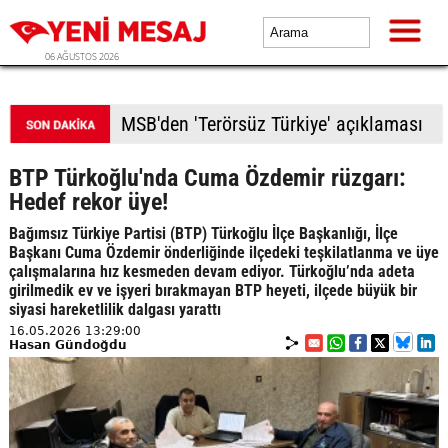
06 AĞUSTOS 2026
Tarlalarda kimyasal kullanımı yüzde 90 azalıyor
BTP Türkoğlu'nda Cuma Özdemir rüzgarı:
Hedef rekor üye!
Bağımsız Türkiye Partisi (BTP) Türkoğlu İlçe Başkanlığı, İlçe
Başkanı Cuma Özdemir önderliğinde ilçedeki teşkilatlanma ve üye
çalışmalarına hız kesmeden devam ediyor. Türkoğlu’nda adeta
girilmedik ev ve işyeri bırakmayan BTP heyeti, ilçede büyük bir
siyasi hareketlilik dalgası yarattı
16.05.2026 13:29:00
Hasan Gündoğdu