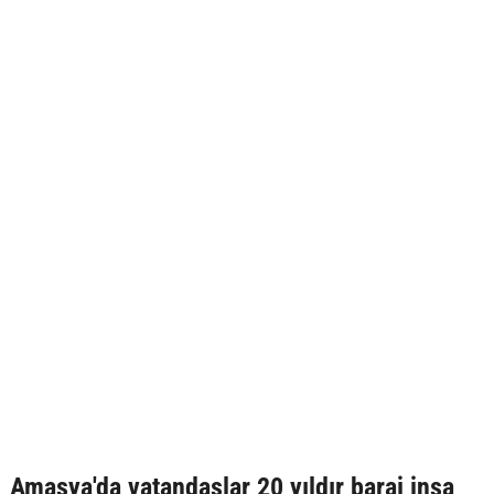
Amasya'da vatandaşlar 20 yıldır baraj inşa