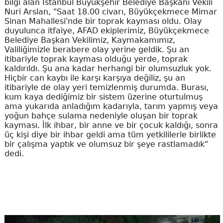
bilgi alan İstanbul Büyükşehir Belediye Başkanı Vekili
Nuri Arslan, "Saat 18.00 civarı, Büyükçekmece Mimar
Sinan Mahallesi'nde bir toprak kayması oldu. Olay
duyulunca itfaiye, AFAD ekiplerimiz, Büyükçekmece
Belediye Başkan Vekilimiz, Kaymakamımız,
Valiliğimizle berabere olay yerine geldik. Şu an
itibariyle toprak kayması olduğu yerde, toprak
kaldırıldı. Şu ana kadar herhangi bir olumsuzluk yok.
Hiçbir can kaybı ile karşı karşıya değiliz, şu an
itibariyle de olay yeri temizlenmiş durumda. Burası,
kum kaya dediğimiz bir sistem üzerine oturtulmuş
ama yukarıda anladığım kadarıyla, tarım yapmış veya
yoğun bahçe sulama nedeniyle oluşan bir toprak
kayması. İlk ihbar, bir anne ve bir çocuk kaldığı, sonra
üç kişi diye bir ihbar geldi ama tüm yetkililerle birlikte
bir çalışma yaptık ve olumsuz bir şeye rastlamadık"
dedi.