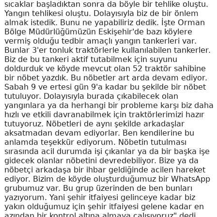
sıcaklar başladıktan sonra da böyle bir tehlike oluştu.
Yangın tehlikesi oluştu. Dolayısıyla biz de bir önlem
almak istedik. Bunu ne yapabiliriz dedik. İşte Orman
Bölge Müdürlüğümüzün Eskişehir'de bazı köylere
vermiş olduğu tedbir amaçlı yangın tankerleri var.
Bunlar 3'er tonluk traktörlerle kullanılabilen tankerler.
Biz de bu tankeri aktif tutabilmek için suyunu
doldurduk ve köyde mevcut olan 52 traktör sahibine
bir nöbet yazdık. Bu nöbetler art arda devam ediyor.
Sabah 9 ve ertesi gün 9'a kadar bu şekilde bir nöbet
tutuluyor. Dolayısıyla burada çıkabilecek olan
yangınlara ya da herhangi bir probleme karşı biz daha
hızlı ve etkili davranabilmek için traktörlerimizi hazır
tutuyoruz. Nöbetleri de aynı şekilde arkadaşlar
aksatmadan devam ediyorlar. Ben kendilerine bu
anlamda teşekkür ediyorum. Nöbetin tutulması
sırasında acil durumda işi çıkanlar ya da bir başka işe
gidecek olanlar nöbetini devredebiliyor. Bize ya da
nöbetçi arkadaşa bir ihbar geldiğinde acilen hareket
ediyor. Bizim de köyde oluşturduğumuz bir WhatsApp
grubumuz var. Bu grup üzerinden de ben bunları
yazıyorum. Yani şehir itfaiyesi gelinceye kadar biz
yakın olduğumuz için şehir itfaiyesi gelene kadar en
azından bir kontrol altına almaya çalışıyoruz" dedi.