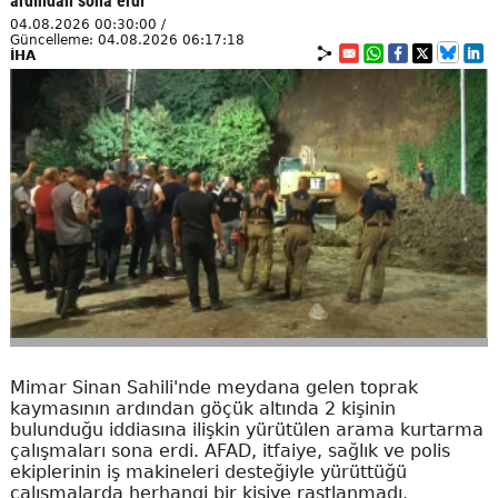
ardından sona erdi
04.08.2026 00:30:00 /
Güncelleme: 04.08.2026 06:17:18
İHA
Mimar Sinan Sahili'nde meydana gelen toprak
kaymasının ardından göçük altında 2 kişinin
bulunduğu iddiasına ilişkin yürütülen arama kurtarma
çalışmaları sona erdi. AFAD, itfaiye, sağlık ve polis
ekiplerinin iş makineleri desteğiyle yürüttüğü
çalışmalarda herhangi bir kişiye rastlanmadı.