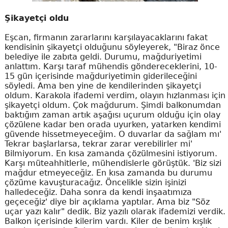
Şikayetçi oldu
Eşcan, firmanın zararlarını karşılayacaklarını fakat
kendisinin şikayetçi olduğunu söyleyerek, "Biraz önce
belediye ile zabıta geldi. Durumu, mağduriyetimi
anlattım. Karşı taraf mühendis göndereceklerini, 10-
15 gün içerisinde mağduriyetimin giderileceğini
söyledi. Ama ben yine de kendilerinden şikayetçi
oldum. Karakola ifademi verdim, olayın hızlanması için
şikayetçi oldum. Çok mağdurum. Şimdi balkonumdan
baktığım zaman artık aşağısı uçurum olduğu için olay
çözülene kadar ben orada uyurken, yatarken kendimi
güvende hissetmeyeceğim. O duvarlar da sağlam mı'
Tekrar başlarlarsa, tekrar zarar verebilirler mi'
Bilmiyorum. En kısa zamanda çözülmesini istiyorum.
Karşı müteahhitlerle, mühendislerle görüştük. 'Biz sizi
mağdur etmeyeceğiz. En kısa zamanda bu durumu
çözüme kavuşturacağız. Öncelikle sizin işinizi
halledeceğiz. Daha sonra da kendi inşaatımıza
geçeceğiz' diye bir açıklama yaptılar. Ama biz "Söz
uçar yazı kalır" dedik. Biz yazılı olarak ifademizi verdik.
Balkon içerisinde kilerim vardı. Kiler de benim kışlık