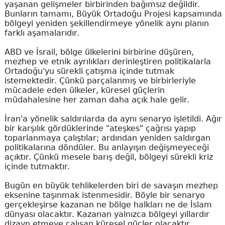
yaşanan gelişmeler birbirinden bağımsız değildir.
Bunların tamamı, Büyük Ortadoğu Projesi kapsamında
bölgeyi yeniden şekillendirmeye yönelik aynı planın
farklı aşamalarıdır.
ABD ve İsrail, bölge ülkelerini birbirine düşüren,
mezhep ve etnik ayrılıkları derinleştiren politikalarla
Ortadoğu'yu sürekli çatışma içinde tutmak
istemektedir. Çünkü parçalanmış ve birbirleriyle
mücadele eden ülkeler, küresel güçlerin
müdahalesine her zaman daha açık hale gelir.
İran'a yönelik saldırılarda da aynı senaryo işletildi. Ağır
bir karşılık gördüklerinde "ateşkes" çağrısı yapıp
toparlanmaya çalıştılar; ardından yeniden saldırgan
politikalarına döndüler. Bu anlayışın değişmeyeceği
açıktır. Çünkü mesele barış değil, bölgeyi sürekli kriz
içinde tutmaktır.
Bugün en büyük tehlikelerden biri de savaşın mezhep
eksenine taşınmak istenmesidir. Böyle bir senaryo
gerçekleşirse kazanan ne bölge halkları ne de İslam
dünyası olacaktır. Kazanan yalnızca bölgeyi yıllardır
dizayn etmeye çalışan küresel güçler olacaktır.