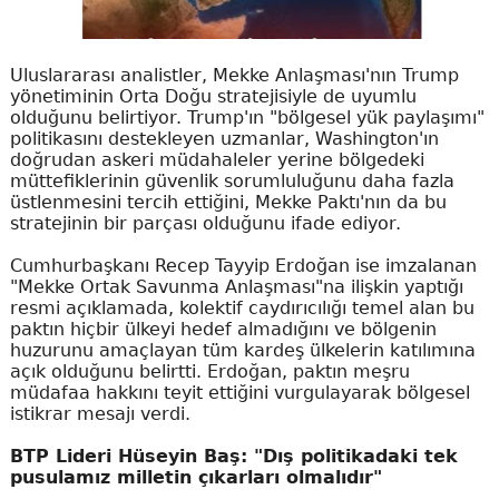
Uluslararası analistler, Mekke Anlaşması'nın Trump
yönetiminin Orta Doğu stratejisiyle de uyumlu
olduğunu belirtiyor. Trump'ın "bölgesel yük paylaşımı"
politikasını destekleyen uzmanlar, Washington'ın
doğrudan askeri müdahaleler yerine bölgedeki
müttefiklerinin güvenlik sorumluluğunu daha fazla
üstlenmesini tercih ettiğini, Mekke Paktı'nın da bu
stratejinin bir parçası olduğunu ifade ediyor.
Cumhurbaşkanı Recep Tayyip Erdoğan ise imzalanan
"Mekke Ortak Savunma Anlaşması"na ilişkin yaptığı
resmi açıklamada, kolektif caydırıcılığı temel alan bu
paktın hiçbir ülkeyi hedef almadığını ve bölgenin
huzurunu amaçlayan tüm kardeş ülkelerin katılımına
açık olduğunu belirtti. Erdoğan, paktın meşru
müdafaa hakkını teyit ettiğini vurgulayarak bölgesel
istikrar mesajı verdi.
BTP Lideri Hüseyin Baş: "Dış politikadaki tek
pusulamız milletin çıkarları olmalıdır"