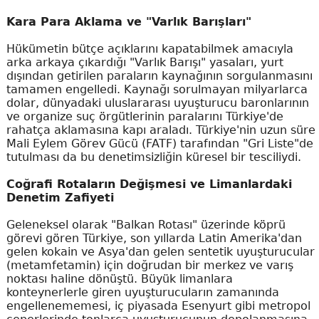
Kara Para Aklama ve "Varlık Barışları"
Hükümetin bütçe açıklarını kapatabilmek amacıyla
arka arkaya çıkardığı "Varlık Barışı" yasaları, yurt
dışından getirilen paraların kaynağının sorgulanmasını
tamamen engelledi. Kaynağı sorulmayan milyarlarca
dolar, dünyadaki uluslararası uyuşturucu baronlarının
ve organize suç örgütlerinin paralarını Türkiye'de
rahatça aklamasına kapı araladı. Türkiye'nin uzun süre
Mali Eylem Görev Gücü (FATF) tarafından "Gri Liste"de
tutulması da bu denetimsizliğin küresel bir tesciliydi.
Coğrafi Rotaların Değişmesi ve Limanlardaki
Denetim Zafiyeti
Geleneksel olarak "Balkan Rotası" üzerinde köprü
görevi gören Türkiye, son yıllarda Latin Amerika'dan
gelen kokain ve Asya'dan gelen sentetik uyuşturucular
(metamfetamin) için doğrudan bir merkez ve varış
noktası haline dönüştü. Büyük limanlara
konteynerlerle giren uyuşturucuların zamanında
engellenememesi, iç piyasada Esenyurt gibi metropol