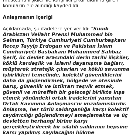
konuların ele alındığı kaydedildi.
Anlaşmanın içeriği
Açıklamada, şu ifadelere yer verildi: "
Suudi
Arabistan Veliaht Prensi Muhammed bin
Selman, Türkiye Cumhuriyeti Cumhurbaşkanı
Recep Tayyip Erdoğan ve Pakistan İslam
Cumhuriyeti Başbakanı Muhammed Şahbaz
Şerif, üç devlet arasındaki derin tarihi ilişkiler,
köklü kardeşlik ve İslami dayanışma bağları,
müşterek stratejik çıkarları ve köklü savunma
işbirlikleri temelinde, kolektif güvenliklerini
daha da güçlendirmek, bölgede ve ötesinde
barış, güvenlik ve istikrarı teşvik etmek,
güvenli ve müreffeh bir geleceği birlikte inşa
etmek yönündeki ortak iradelerini yansıtan
Ortak Savunma Anlaşması'nı imzalamışlardır.
Anlaşma, her türlü saldırganlığa karşı kolektif
caydırıcılığı güçlendirmeyi amaçlamakta ve üç
devletten herhangi birine karşı
gerçekleştirilecek bir silahlı saldırının hepsine
karşı yapılmış sayılacağını hükme