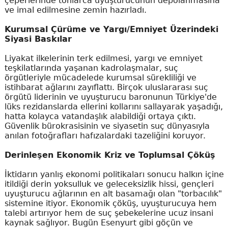
çeperlerinde tonlarca uyuşturucunun depolanmasına
ve imal edilmesine zemin hazırladı.
Kurumsal Çürüme ve Yargı/Emniyet Üzerindeki
Siyasi Baskılar
Liyakat ilkelerinin terk edilmesi, yargı ve emniyet
teşkilatlarında yaşanan kadrolaşmalar, suç
örgütleriyle mücadelede kurumsal sürekliliği ve
istihbarat ağlarını zayıflattı. Birçok uluslararası suç
örgütü liderinin ve uyuşturucu baronunun Türkiye'de
lüks rezidanslarda ellerini kollarını sallayarak yaşadığı,
hatta kolayca vatandaşlık alabildiği ortaya çıktı.
Güvenlik bürokrasisinin ve siyasetin suç dünyasıyla
anılan fotoğrafları hafızalardaki tazeliğini koruyor.
Derinleşen Ekonomik Kriz ve Toplumsal Çöküş
İktidarın yanlış ekonomi politikaları sonucu halkın içine
itildiği derin yoksulluk ve geleceksizlik hissi, gençleri
uyuşturucu ağlarının en alt basamağı olan "torbacılık"
sistemine itiyor. Ekonomik çöküş, uyuşturucuya hem
talebi artırıyor hem de suç şebekelerine ucuz insani
kaynak sağlıyor. Bugün Esenyurt gibi göçün ve