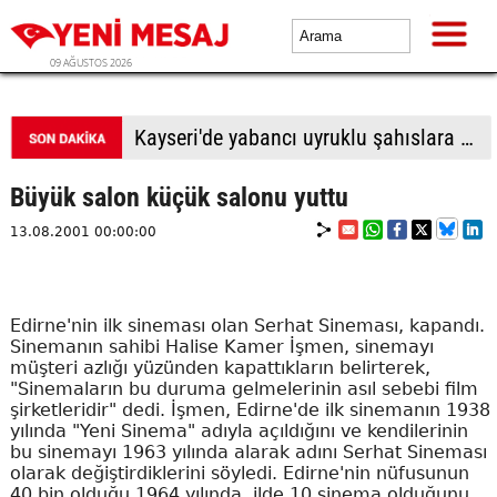
09 AĞUSTOS 2026
BTP Antalya İl Başkanlığından yoğun mesai: İl binasında ve Manavgat'ta üye buluşmaları
Büyük salon küçük salonu yuttu
13.08.2001 00:00:00
Edirne'nin ilk sineması olan Serhat Sineması, kapandı.
Sinemanın sahibi Halise Kamer İşmen, sinemayı
müşteri azlığı yüzünden kapattıkların belirterek,
"Sinemaların bu duruma gelmelerinin asıl sebebi film
şirketleridir" dedi. İşmen, Edirne'de ilk sinemanın 1938
yılında "Yeni Sinema" adıyla açıldığını ve kendilerinin
bu sinemayı 1963 yılında alarak adını Serhat Sineması
olarak değiştirdiklerini söyledi. Edirne'nin nüfusunun
40 bin olduğu 1964 yılında, ilde 10 sinema olduğunu