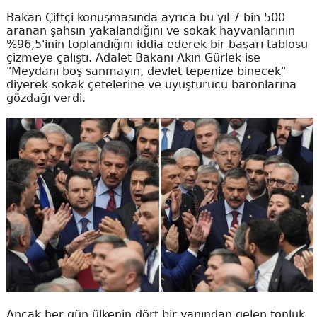
Bakan Çiftçi konuşmasında ayrıca bu yıl 7 bin 500
aranan şahsın yakalandığını ve sokak hayvanlarının
%96,5'inin toplandığını iddia ederek bir başarı tablosu
çizmeye çalıştı. Adalet Bakanı Akın Gürlek ise
"Meydanı boş sanmayın, devlet tepenize binecek"
diyerek sokak çetelerine ve uyuşturucu baronlarına
gözdağı verdi.
Ancak her gün ülkenin dört bir yanından gelen tonluk